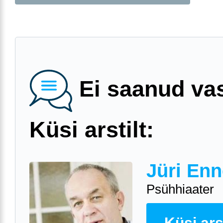
Ei saanud va
Küsi arstilt:
Jüri Enn
Psühhiaater
Küsi arst