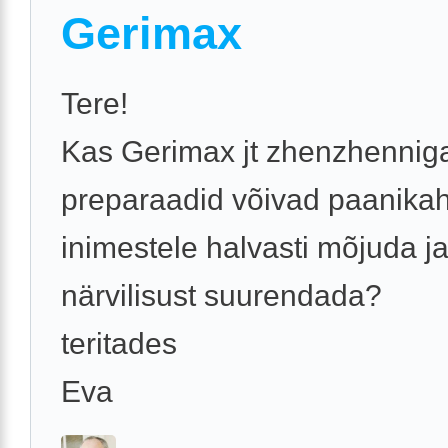
Gerimax
Tere!
Kas Gerimax jt zhenzhennig
preparaadid võivad paanikah
inimestele halvasti mõjuda j
närvilisust suurendada?
teritades
Eva