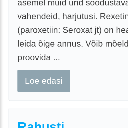
asemel muid und soodustav
vahendeid, harjutusi. Rexeti
(paroxetiin: Seroxat jt) on he
leida õige annus. Võib mõeld
proovida ...
Loe edasi
Rahusti