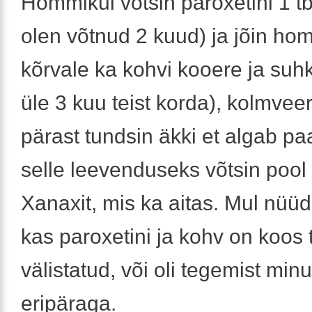
Hommikul võtsin paroxetini 1 tb
olen võtnud 2 kuud) ja jõin h
kõrvale ka kohvi kooere ja suh
üle 3 kuu teist korda), kolmvee
pärast tundsin äkki et algab p
selle leevenduseks võtsin pool t
Xanaxit, mis ka aitas. Mul nüüd
kas paroxetini ja kohv on koos t
välistatud, või oli tegemist min
eripäraga.