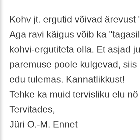
Kohv jt. ergutid võivad ärevust
Aga ravi käigus võib ka "tagasi
kohvi-ergutiteta olla. Et asjad j
paremuse poole kulgevad, siis 
edu tulemas. Kannatlikkust!
Tehke ka muid tervisliku elu nö 
Tervitades,
Jüri O.-M. Ennet