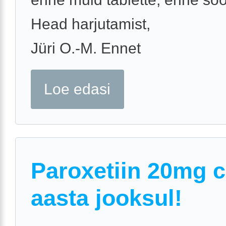
Head harjutamist,
Jüri O.-M. Ennet
Loe edasi
Paroxetiin 20mg c
aasta jooksul!