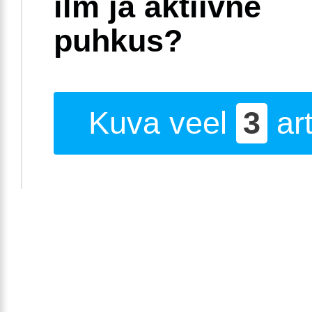
ilm ja aktiivne
puhkus?
Kuva veel
3
art