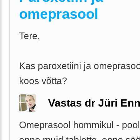
omeprasool
Tere,
Kas paroxetiini ja omeprasoo
koos võtta?
Vastas dr Jüri Enn
Omeprasool hommikul - pool
enne muid tablette, enne söö