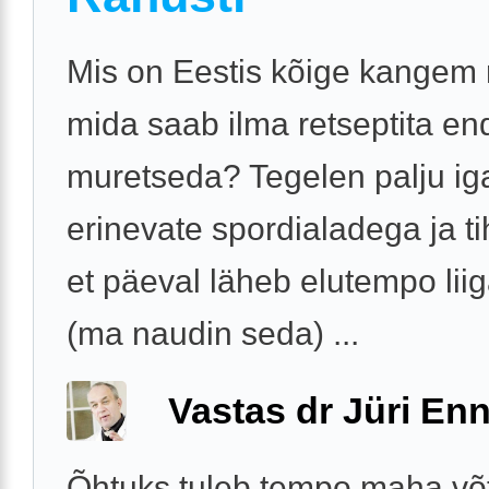
Mis on Eestis kõige kangem r
mida saab ilma retseptita en
muretseda? Tegelen palju i
erinevate spordialadega ja tih
et päeval läheb elutempo liig
(ma naudin seda) ...
Vastas dr Jüri Enn
Õhtuks tuleb tempo maha võt