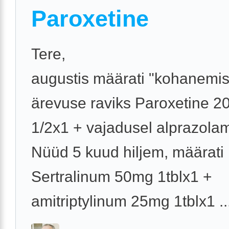
Paroxetine
Tere,
augustis määrati "kohanemis
ärevuse raviks Paroxetine 2
1/2x1 + vajadusel alprazola
Nüüd 5 kuud hiljem, määrati 
Sertralinum 50mg 1tblx1 +
amitriptylinum 25mg 1tblx1 ..