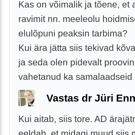
Kas on võimalik ja tõene, et 
ravimit nn. meeleolu hoidmi
elulõpuni peaksin tarbima?
Kui ära jätta siis tekivad kõv
ja seda olen pidevalt proovin
vahetanud ka samalaadseid .
Vastas dr Jüri Enn
Kui aitab, siis tore. AD ärajä
eeldab, et midagi muud siis