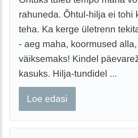
rahuneda. Õhtul-hilja ei tohi 
teha. Ka kerge ületrenn tekit
- aeg maha, koormused alla
väiksemaks! Kindel päevarež
kasuks. Hilja-tundidel ...
Loe edasi