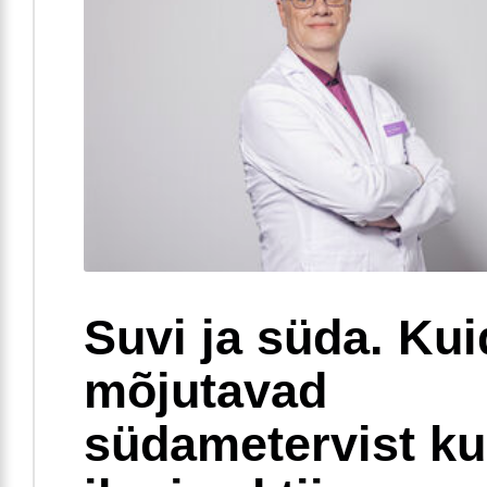
Suvi ja süda. Ku
mõjutavad
südametervist k