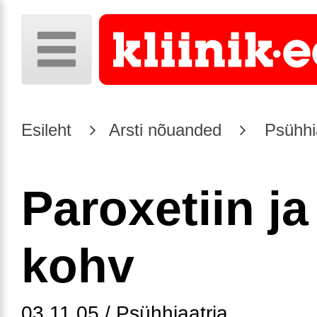
Esileht
Arsti nõuanded
Psühhia
Paroxetiin ja
kohv
03.11.05 / Psühhiaatria