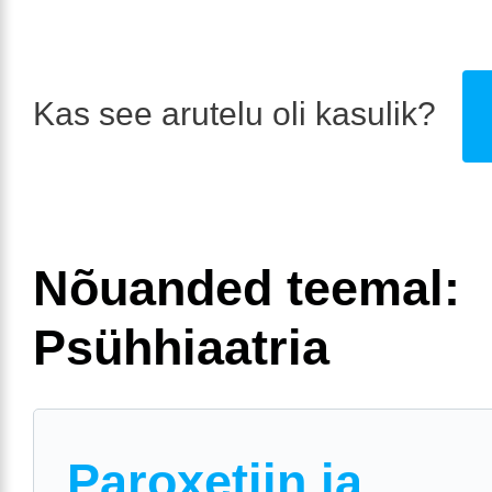
Kas see arutelu oli kasulik?
Nõuanded teemal:
Psühhiaatria
Paroxetiin ja