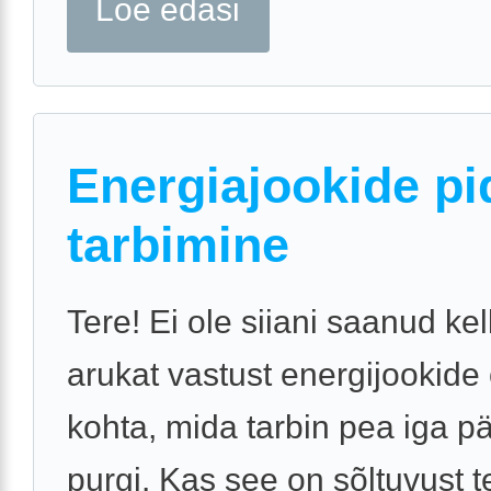
Loe edasi
Energiajookide pi
tarbimine
Tere! Ei ole siiani saanud kel
arukat vastust energijookide
kohta, mida tarbin pea iga 
purgi. Kas see on sõltuvust t