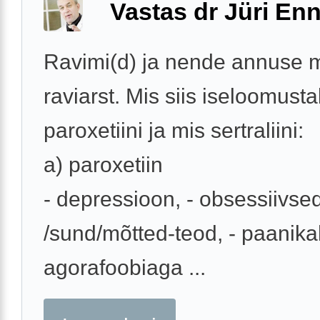
Vastas dr Jüri Enn
Ravimi(d) ja nende annuse 
raviarst. Mis siis iseloomust
paroxetiini ja mis sertraliini:
a) paroxetiin
- depressioon, - obsessiivse
/sund/mõtted-teod, - paanik
agorafoobiaga ...