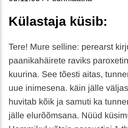
Külastaja küsib:
Tere! Mure selline: perearst kirj
paanikahäirete raviks paroxetin
kuurina. See tõesti aitas, tunn
uue inimesena. käin jälle välja
huvitab kõik ja samuti ka tunn
jälle elurõõmsana. Nüüd küsim