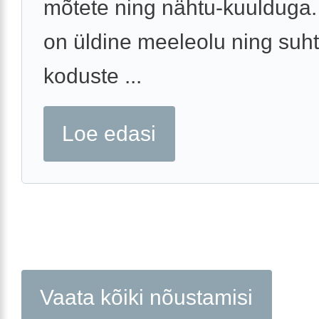
mõtete ning nähtu-kuulduga.
on üldine meeleolu ning suh
koduste ...
Loe edasi
Vaata kõiki nõustamisi