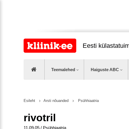
Eesti külastatu
Teemalehed
Haiguste ABC
Esileht
Arsti nõuanded
Psühhiaatria
rivotril
11.09.05 / Psühhiaatria