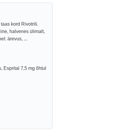
aas kord Rivotrili.
line, halvenes ülimalt,
l: ärevus, ...
, Esprital 7,5 mg õhtul