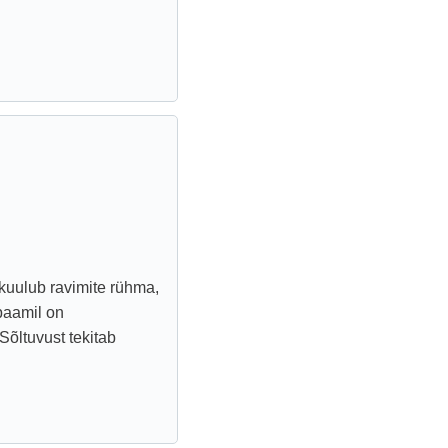
kuulub ravimite rühma,
paamil on
Sõltuvust tekitab