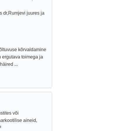
s dr,Rumjevi juures ja
) sõltuvuse kõrvaldamine
n ergutava toimega ja
äired ...
stites või
rkootilise aineid,
?