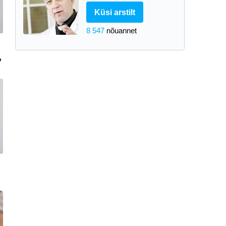
Küsi arstilt
8 547
nõuannet
?