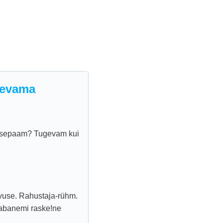
ugevama
disepaam? Tugevam kui
uvuse. Rahustaja-rühm.
 vabanemi raske!ne