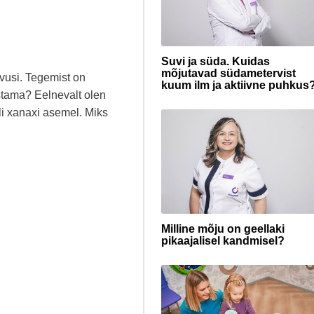
Suvi ja süda. Kuidas
mõjutavad südametervist
evusi. Tegemist on
kuum ilm ja aktiivne puhkus
stama? Eelnevalt olen
ili xanaxi asemel. Miks
Milline mõju on geellaki
pikaajalisel kandmisel?