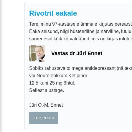
Rivotril eakale
Tere, minu 97-aastasele ämmale kirjutas perearst t
Eaka seisund, niigi hüsteeriline ja närviline, luulu
suurenesid kõik kõrvalnähud, mis on kirjas infolehe
Vastas dr Jüri Ennet
Sobiks rahustava toimega antidepressant (näiteks
või Neuroleptikum Ketipinor
12,5 kuni 25 mg õhtul.
Sellest alustage.
Jüri O.-M. Ennet
Loe edasi