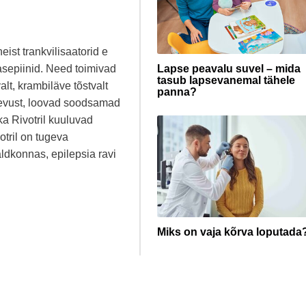
ist trankvilisaatorid e
asepiinid. Need toimivad
Lapse peavalu suvel – mida
tasub lapsevanemal tähele
alt, krambiläve tõstvalt
panna?
revust, loovad soodsamad
ka Rivotril kuuluvad
tril on tugeva
aldkonnas, epilepsia ravi
Miks on vaja kõrva loputada