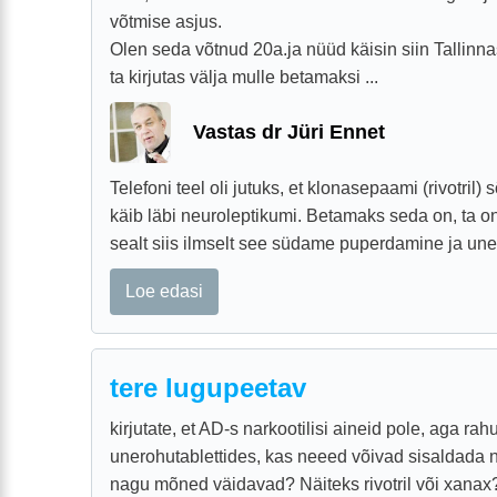
võtmise asjus.
Olen seda võtnud 20a.ja nüüd käisin siin Tallinna
ta kirjutas välja mulle betamaksi ...
Vastas dr Jüri Ennet
Telefoni teel oli jutuks, et klonasepaami (rivotril
käib läbi neuroleptikumi. Betamaks seda on, ta o
sealt siis ilmselt see südame puperdamine ja uneh
Loe edasi
tere lugupeetav
kirjutate, et AD-s narkootilisi aineid pole, aga rahu
unerohutablettides, kas neeed võivad sisaldada na
nagu mõned väidavad? Näiteks rivotril või xanax