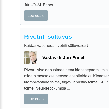
Jüri.-O.-M. Ennet
Loe edasi
Rivotrili sõltuvus
Kuidas vabaneda rivotrili sõltuvuses?
Vastas dr Jüri Ennet
Rivotril sisaldab toimeainena klonasepaami, mis 
mida nimetatakse bensodiasepiinideks. Klonase
krambivastane toime, tugev rahustav toime, Suur 
toime, Neuroleptikumiga ...
Loe edasi