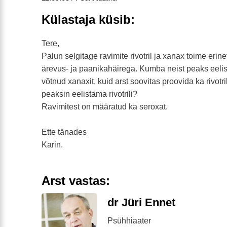
Külastaja küsib:
Tere,
Palun selgitage ravimite rivotril ja xanax toime erin
ärevus- ja paanikahäirega. Kumba neist peaks eeli
võtnud xanaxit, kuid arst soovitas proovida ka rivotr
peaksin eelistama rivotrili?
Ravimitest on määratud ka seroxat.
Ette tänades
Karin.
Arst vastas:
dr Jüri Ennet
Psühhiaater