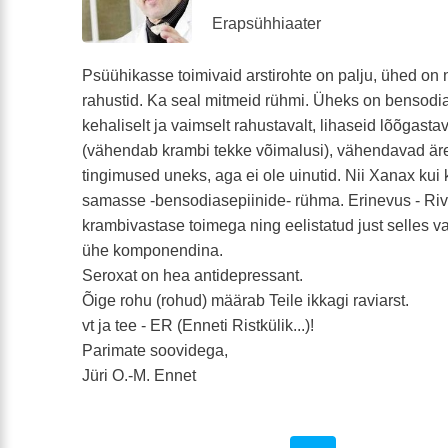
Erapsühhiaater
Psüühikasse toimivaid arstirohte on palju, ühed on ne
rahustid. Ka seal mitmeid rühmi. Üheks on bensodi
kehaliselt ja vaimselt rahustavalt, lihaseid lõõgastav
(vähendab krambi tekke võimalusi), vähendavad ä
tingimused uneks, aga ei ole uinutid. Nii Xanax kui 
samasse -bensodiasepiinide- rühma. Erinevus - Rivo
krambivastase toimega ning eelistatud just selles v
ühe komponendina.
Seroxat on hea antidepressant.
Õige rohu (rohud) määrab Teile ikkagi raviarst.
vt ja tee - ER (Enneti Ristkülik...)!
Parimate soovidega,
Jüri O.-M. Ennet