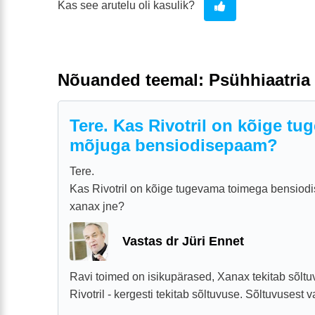
Kas see arutelu oli kasulik?
Nõuanded teemal: Psühhiaatria
Tere. Kas Rivotril on kõige t
mõjuga bensiodisepaam?
Tere.
Kas Rivotril on kõige tugevama toimega bensio
xanax jne?
Vastas dr Jüri Ennet
Ravi toimed on isikupärased, Xanax tekitab sõlt
Rivotril - kergesti tekitab sõltuvuse. Sõltuvusest