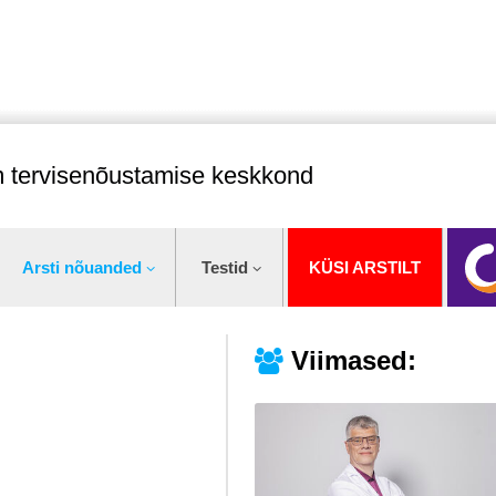
im tervisenõustamise keskkond
Arsti nõuanded
Testid
KÜSI ARSTILT
Viimased: