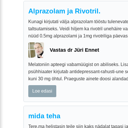
Alprazolam ja Rivotril.
Kunagi kirjutati välja alprazolam tööstu tulenev
taltsutamiseks. Veidi hiljem ka rivotril unehäire va
nüüd 0.5mg alprazolami ja 1mg rivotriliga päevas 
Vastas dr Jüri Ennet
Melatoniin apteegi vabamüügist on abiliseks. Lis
psühhiaater kirjutab antidepressant-rahusti-une so
kuni 30 mg öhtul. Praeguste ainete doosi alandad
Loe edasi
mida teha
Tere,ma helistasin teile siin kaks nädalat tagasi ja 