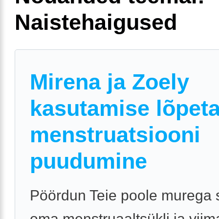
Naistehaigused
Mirena ja Zoely
kasutamise lõpeta
menstruatsiooni
puudumine
Pöördun Teie poole murega 
oma menstruaaltsükli ja viim