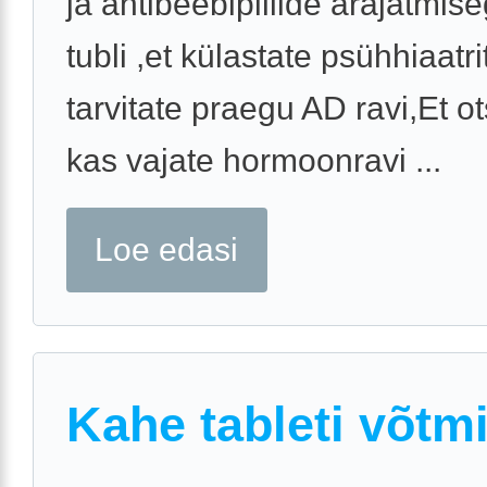
ja antibeebipillide ärajätmis
tubli ,et külastate psühhiaatrit
tarvitate praegu AD ravi,Et o
kas vajate hormoonravi ...
Loe edasi
Kahe tableti võtm