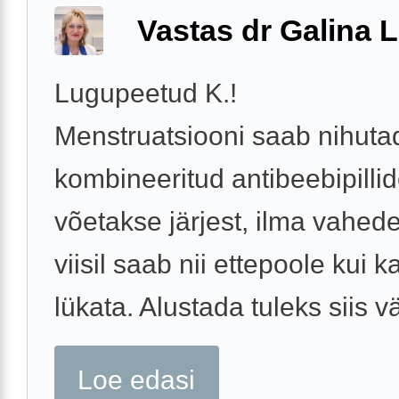
Vastas dr Galina L
Lugupeetud K.!
Menstruatsiooni saab nihuta
kombineeritud antibeebipilli
võetakse järjest, ilma vahede
viisil saab nii ettepoole kui k
lükata. Alustada tuleks siis v
Loe edasi