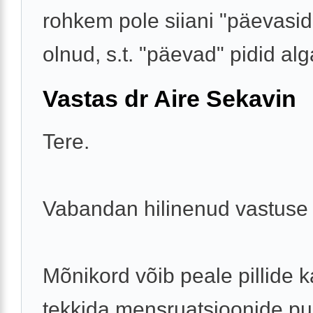
rohkem pole siiani "päevasi
olnud, s.t. "päevad" pidid alg
Vastas dr Aire Sekavin
Tere.
Vabandan hilinenud vastuse 
Mõnikord võib peale pillide 
tekkida mensruatsioonide p