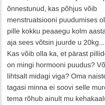
õnnestunud, kas põhjus võib
menstruatsiooni puudumises ol
pille kokku peaaegu kolm aasta
aja sees võtsin juurde u 20kg...
Kas võib olla ka, et pärast pilli
on mingi hormooni puudus? Võ
lihtsalt midagi viga? Oma naist
tagasi minna ei soovi selle mur
tema rõhub ainult mu kehakaal