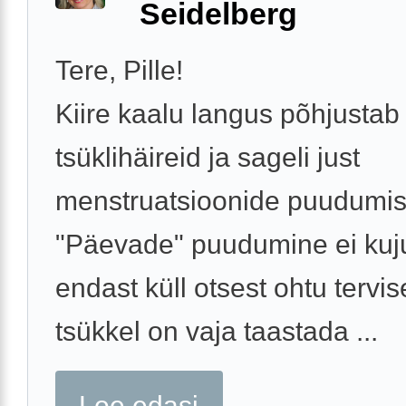
Seidelberg
Tere, Pille!
Kiire kaalu langus põhjustab
tsüklihäireid ja sageli just
menstruatsioonide puudumis
"Päevade" puudumine ei kuj
endast küll otsest ohtu tervis
tsükkel on vaja taastada ...
Loe edasi