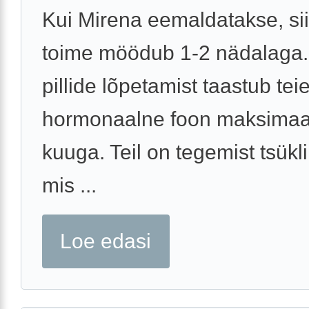
Kui Mirena eemaldatakse, siis
toime möödub 1-2 nädalaga.
pillide lõpetamist taastub te
hormonaalne foon maksimaal
kuuga. Teil on tegemist tsükl
mis ...
Loe edasi