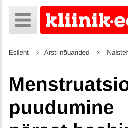
Esileht
Arsti nõuanded
Naiste
Menstruatsi
puudumine