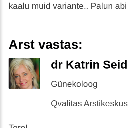
kaalu muid variante.. Palun abi
Arst vastas:
dr Katrin Sei
Günekoloog
Qvalitas Arstikesku
Tere!