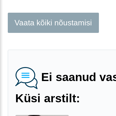
Vaata kõiki nõustamisi
Ei saanud va
Küsi arstilt: