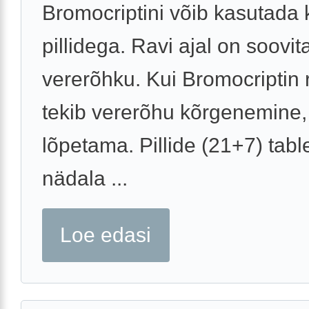
Bromocriptini võib kasutada
pillidega. Ravi ajal on soovit
vererõhku. Kui Bromocriptin r
tekib vererõhu kõrgenemine,
lõpetama. Pillide (21+7) tabl
nädala ...
Loe edasi