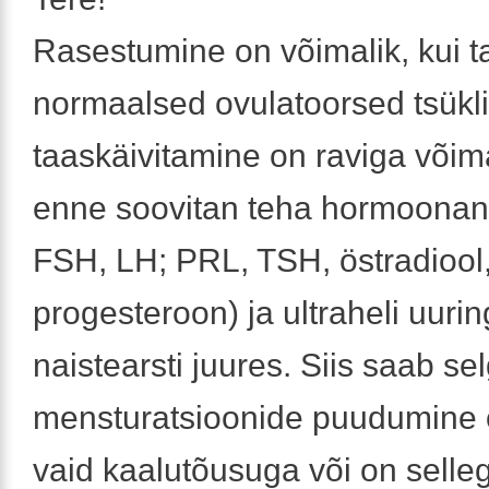
Rasestumine on võimalik, kui 
normaalsed ovulatoorsed tsükli
taaskäivitamine on raviga võima
enne soovitan teha hormoonana
FSH, LH; PRL, TSH, östradiool
progesteroon) ja ultraheli uuri
naistearsti juures. Siis saab se
mensturatsioonide puudumine 
vaid kaalutõusuga või on selle