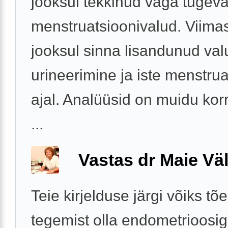
jooksul tekkinud väga tugev
menstruatsioonivalud. Viima
jooksul sinna lisandunud valu
urineerimine ja iste menstrua
ajal. Analüüsid on muidu korr
...
Vastas dr Maie Väl
Teie kirjelduse järgi võiks tõ
tegemist olla endometrioosig