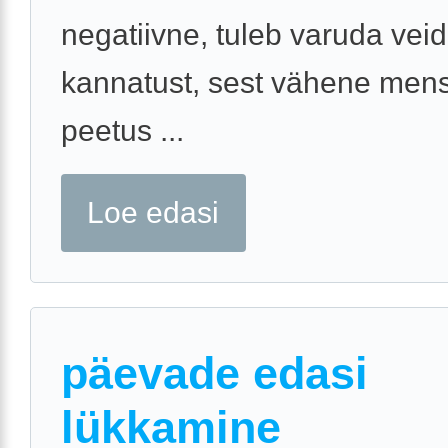
negatiivne, tuleb varuda veid
kannatust, sest vähene men
peetus ...
Loe edasi
päevade edasi
lükkamine