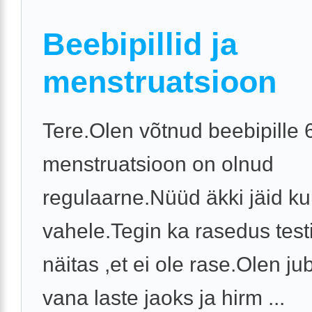
Beebipillid ja
menstruatsioon
Tere.Olen võtnud beebipille 6
menstruatsioon on olnud
regulaarne.Nüüd äkki jäid k
vahele.Tegin ka rasedus testi
näitas ,et ei ole rase.Olen jub
vana laste jaoks ja hirm ...