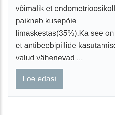
võimalik et endometrioosikol
paikneb kusepõie
limaskestas(35%).Ka see on 
et antibeebipillide kasutamis
valud vähenevad ...
Loe edasi