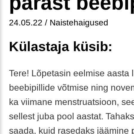
pärast beebip
24.05.22 / Naistehaigused
Külastaja küsib:
Tere! Lõpetasin eelmise aasta 
beebipillide võtmise ning novem
ka viimane menstruatsioon, se
sellest juba pool aastat. Tahaks
saada, kuid rasedaks jäämine 