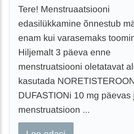
Tere! Menstruaatsiooni
edasilükkamine õnnestub m
enam kui varasemaks toomi
Hiljemalt 3 päeva enne
menstruatsiooni oletatavat a
kasutada NORETISTEROONI
DUFASTIONi 10 mg päevas 
menstruatsioon ...
Loe edasi