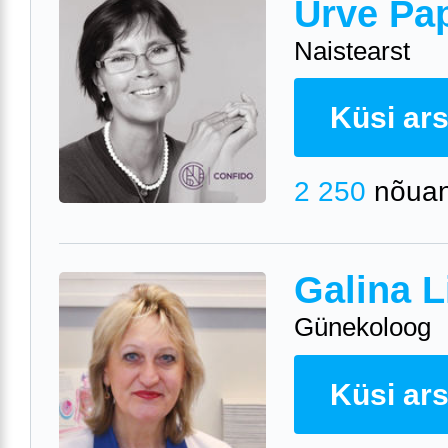
Urve Pa
Naistearst
Küsi arst
2 250
nõuan
Galina L
Günekoloog
Küsi arst