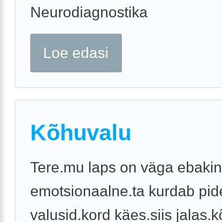
Neurodiagnostika
Loe edasi
Kõhuvalu
Tere.mu laps on väga ebakin
emotsionaalne.ta kurdab pid
valusid.kord käes.siis jalas.