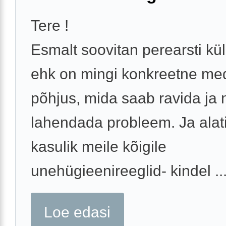
Tere !
Esmalt soovitan perearsti kül
ehk on mingi konkreetne medi
põhjus, mida saab ravida ja n
lahendada probleem. Ja alat
kasulik meile kõigile
unehügieenireeglid- kindel ..
Loe edasi