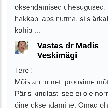
oksendamised ühesugused. 
hakkab laps nutma, siis ärka
köhib ...
Vastas dr Madis
Veskimägi
Tere !
Mõistan muret, proovime mõt
Päris kindlasti see ei ole no
öine oksendamine. Omad oh