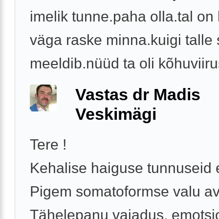
imelik tunne.paha olla.tal on 
väga raske minna.kuigi talle 
meeldib.nüüd ta oli kõhuviirus
Vastas dr Madis
Veskimägi
Tere !
Kehalise haiguse tunnuseid e
Pigem somatoformse valu av
Tähelepanu vajadus, emotsi