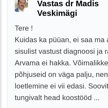
Vastas dr Madis
Veskimägi
Tere !
Kuidas ka püüan, ei saa ma
sisulist vastust diagnoosi ja 
Arvama ei hakka. Võimalikk
põhjuseid on väga palju, ne
loetlemine ei vii edasi. Soovi
tungivalt head koostööd ...