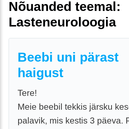
Nõuanded teemal:
Lasteneuroloogia
Beebi uni pärast
haigust
Tere!
Meie beebil tekkis järsku ke
palavik, mis kestis 3 päeva. 