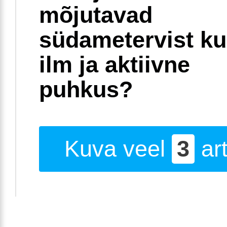
mõjutavad
südametervist k
ilm ja aktiivne
puhkus?
Kuva veel
3
art