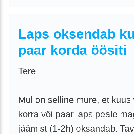
Laps oksendab k
paar korda öösiti
Tere
Mul on selline mure, et kuus
korra vôi paar laps peale m
jäämist (1-2h) oksandab. Tava