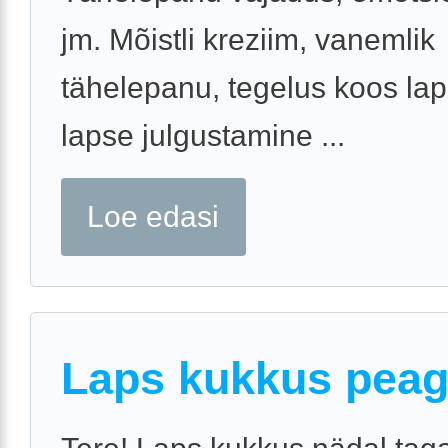
jm. Mõistli kreziim, vanemlik
tähelepanu, tegelus koos la
lapse julgustamine ...
Loe edasi
Laps kukkus pea