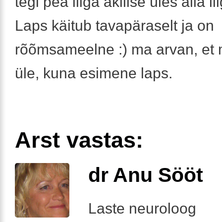
tegi pea liiga äkilise üles alla li
Laps käitub tavapäraselt ja on
rõõmsameelne :) ma arvan, et 
üle, kuna esimene laps.
Arst vastas:
dr Anu Sööt
Laste neuroloog