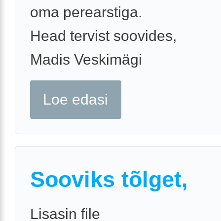
oma perearstiga.
Head tervist soovides,
Madis Veskimägi
Loe edasi
Sooviks tõlget,
Lisasin file