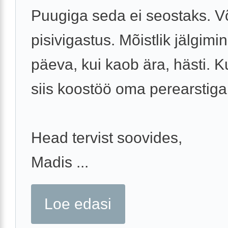
Puugiga seda ei seostaks. V
pisivigastus. Mõistlik jälgimi
päeva, kui kaob ära, hästi. Ku
siis koostöö oma perearstiga
Head tervist soovides,
Madis ...
Loe edasi