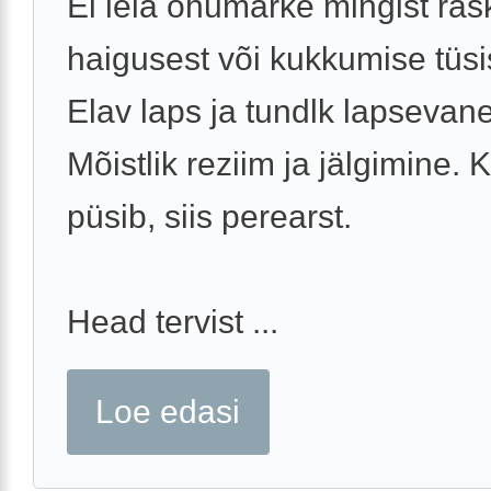
Ei leia ohumärke mingist ra
haigusest või kukkumise tüsi
Elav laps ja tundlk lapsevan
Mõistlik reziim ja jälgimine. 
püsib, siis perearst.
Head tervist ...
Loe edasi