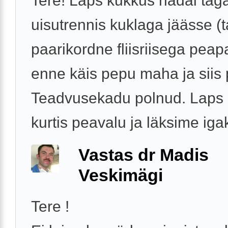
Tere! Laps kukkus nädal tag
uisutrennis kuklaga jäässe (ta
paarikordne fliisriisega peap
enne käis pepu maha ja siis 
Teadvusekadu polnud. Laps n
kurtis peavalu ja läksime igak
Vastas dr Madis
Veskimägi
Tere !