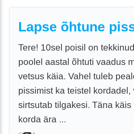
Lapse õhtune pis
Tere! 10sel poisil on tekkinu
poolel aastal õhtuti vaadus 
vetsus käia. Vahel tuleb pea
pissimist ka teistel kordadel,
sirtsutab tilgakesi. Täna käis 
korda ära ...