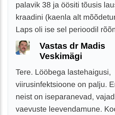
palavik 38 ja öösiti tõusis la
kraadini (kaenla alt mõõdetu
Laps oli ise sel perioodil rõõm
Vastas dr Madis
Veskimägi
Tere. Lööbega lastehaigusi,
viirusinfektsioone on palju.
neist on iseparanevad, vajad
vaevuste leevendamune. Ko