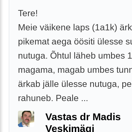
Tere!
Meie väikene laps (1a1k) är
pikemat aega öösiti ülesse s
nutuga. Õhtul läheb umbes 1
magama, magab umbes tunnik
ärkab jälle ülesse nutuga, p
rahuneb. Peale ...
Vastas dr Madis
Veskimägi