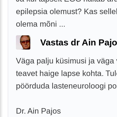
epilepsia olemust? Kas sell
olema mõni ...
Vastas dr Ain Paj
Väga palju küsimusi ja väga
teavet haige lapse kohta. Tu
pöörduda lasteneuroloogi po
Dr. Ain Pajos