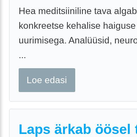
Hea meditsiiniline tava algab
konkreetse kehalise haiguse
uurimisega. Analüüsid, neuro
...
Loe edasi
Laps ärkab öösel t