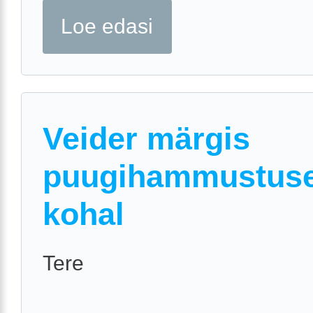
Loe edasi
Veider märgis
puugihammustus
kohal
Tere