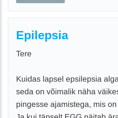
Epilepsia
Tere
Kuidas lapsel epsilepsia alg
seda on võimalik näha väike
pingesse ajamistega, mis on
Ja kui täpselt EGG näitab är