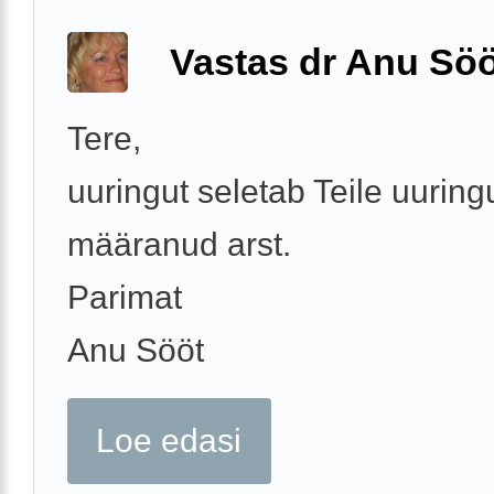
Vastas dr Anu Söö
Tere,
uuringut seletab Teile uuring
määranud arst.
Parimat
Anu Sööt
Loe edasi