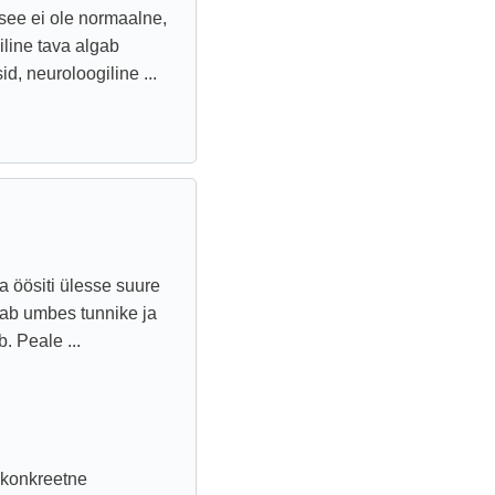
 see ei ole normaalne,
line tava algab
, neuroloogiline ...
 öösiti ülesse suure
ab umbes tunnike ja
. Peale ...
i konkreetne