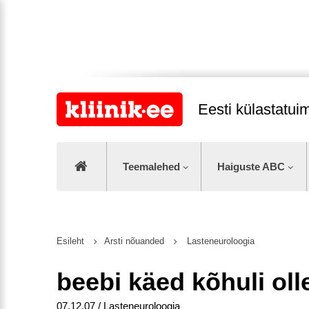
Eesti külastatu
Teemalehed
Haiguste ABC
Esileht
Arsti nõuanded
Lasteneuroloogia
beebi käed kõhuli oll
07.12.07 / Lasteneuroloogia