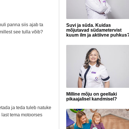
li panna siis ajab ta
Suvi ja süda. Kuidas
mõjutavad südametervist
illest see tulla võib?
kuum ilm ja aktiivne puhkus
Milline mõju on geellaki
pikaajalisel kandmisel?
tada ja teda tuleb natuke
s last tema motoorses