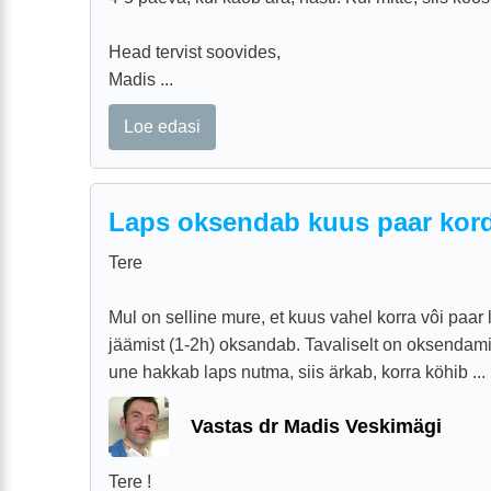
Head tervist soovides,
Madis ...
Loe edasi
Laps oksendab kuus paar kord
Tere
Mul on selline mure, et kuus vahel korra vôi paa
jäämist (1-2h) oksandab. Tavaliselt on oksenda
une hakkab laps nutma, siis ärkab, korra köhib ...
Vastas dr Madis Veskimägi
Tere !