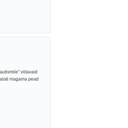
utismile” viitavaid
a alati magama pead