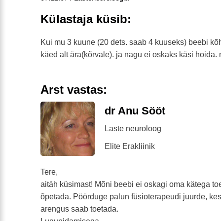
Külastaja küsib:
Kui mu 3 kuune (20 dets. saab 4 kuuseks) beebi kõhu
käed alt ära(kõrvale). ja nagu ei oskaks käsi hoida. m
Arst vastas:
dr Anu Sööt
Laste neuroloog
Elite Erakliinik
Tere,
aitäh küsimast! Mõni beebi ei oskagi oma kätega toe
õpetada. Pöörduge palun füsioterapeudi juurde, ke
arengus saab toetada.