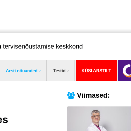
im tervisenõustamise keskkond
Arsti nõuanded
Testid
KÜSI ARSTILT
Viimased:
es