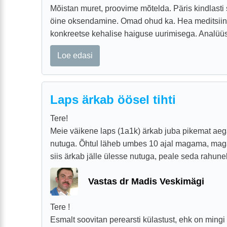
Mõistan muret, proovime mõtelda. Päris kindlasti
öine oksendamine. Omad ohud ka. Hea meditsiini
konkreetse kehalise haiguse uurimisega. Analüüsid
Loe edasi
Laps ärkab öösel tihti
Tere!
Meie väikene laps (1a1k) ärkab juba pikemat aega
nutuga. Õhtul läheb umbes 10 ajal magama, mag
siis ärkab jälle ülesse nutuga, peale seda rahuneb
Vastas dr Madis Veskimägi
Tere !
Esmalt soovitan perearsti külastust, ehk on ming