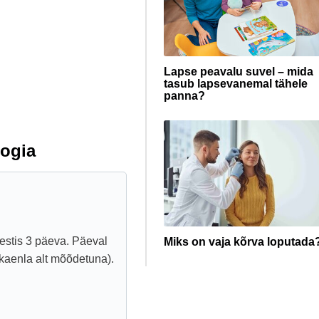
Lapse peavalu suvel – mida
tasub lapsevanemal tähele
panna?
ogia
kestis 3 päeva. Päeval
Miks on vaja kõrva loputada
 (kaenla alt mõõdetuna).