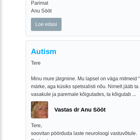
Parimat
Anu Sööt
Loe edasi
Autism
Tere
Minu mure järgmine. Mu lapsel on väga mitmeid “a
märke, aga küsiks spetsialisti nõu. Nimelt jääb t
vasakule ja paremale kõigutades, ta kõigutab ...
Vastas dr Anu Sööt
Tere,
soovitan pöörduda laste neuroloogi vastuvõtule.