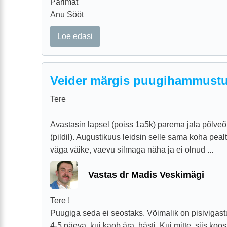
Parimat
Anu Sööt
Loe edasi
Veider märgis puugihammustu
Tere
Avastasin lapsel (poiss 1a5k) parema jala põlveõ
(pildil). Augustikuus leidsin selle sama koha pealt
väga väike, vaevu silmaga näha ja ei olnud ...
Vastas dr Madis Veskimägi
Tere !
Puugiga seda ei seostaks. Võimalik on pisivigastu
4-5 päeva, kui kaob ära, hästi. Kui mitte, siis ko