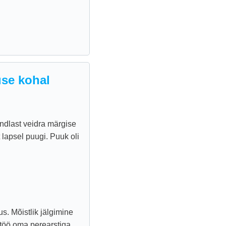
se kohal
ndlast veidra märgise
 lapsel puugi. Puuk oli
s. Mõistlik jälgimine
ostöö oma perearstiga.