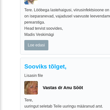
Tere. Lööbega lastehaigusi, viirusinfektsioone on
on iseparanevad, vajadusel vaevuste leevenda
perearstiga.
Head tervist soovides,
Madis Veskimägi
Loe edasi
Sooviks tõlget,
Lisasin file
Vastas dr Anu Sööt
Tere,
uuringut seletab Teile uuringu määranud arst.