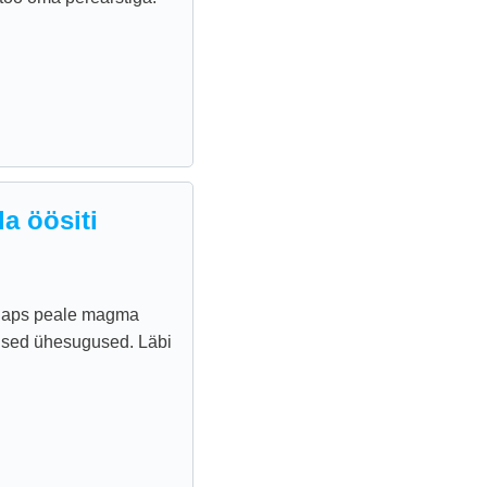
a öösiti
r laps peale magma
mised ühesugused. Läbi