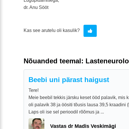
Lugupidamisega,
dr. Anu Sööt
Kas see arutelu oli kasulik?
Nõuanded teemal: Lasteneurolo
Beebi uni pärast haigust
Tere!
Meie beebil tekkis järsku keset ööd palavik, mis 
oli palavik 38 ja öösiti tõusis lausa 39,5 kraadini
Laps oli ise sel perioodil rõõmus ja ...
Vastas dr Madis Veskimägi