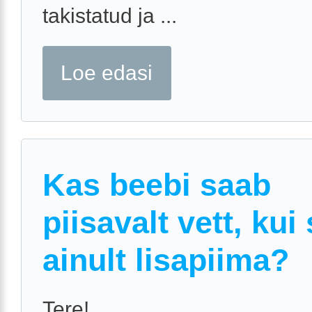
takistatud ja ...
Loe edasi
Kas beebi saab
piisavalt vett, kui
ainult lisapiima?
Tere!