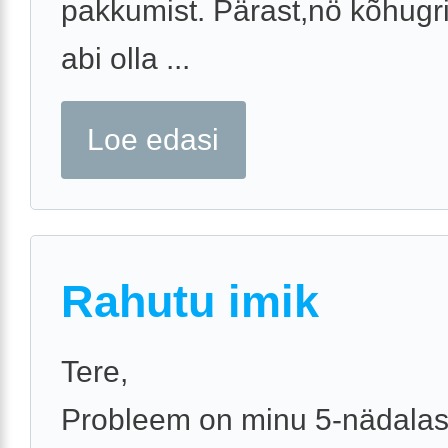
pakkumist. Pärast,nö kõhugri
abi olla ...
Loe edasi
Rahutu imik
Tere,
Probleem on minu 5-nädala