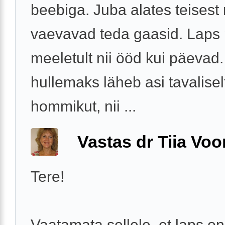
beebiga. Juba alates teisest
vaevavad teda gaasid. Laps
meeletult nii ööd kui päevad
hullemaks läheb asi tavalisel
hommikut, nii ...
Vastas dr Tiia Voo
Tere!
Vaatamata sellele, et laps on