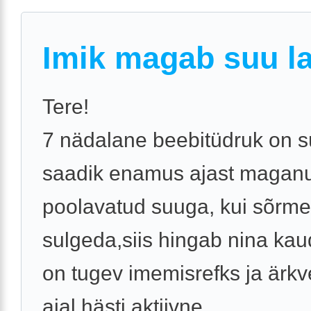
Imik magab suu la
Tere!
7 nädalane beebitüdruk on s
saadik enamus ajast magan
poolavatud suuga, kui sõrm
sulgeda,siis hingab nina kau
on tugev imemisrefks ja ärkv
ajal hästi aktiivne ...