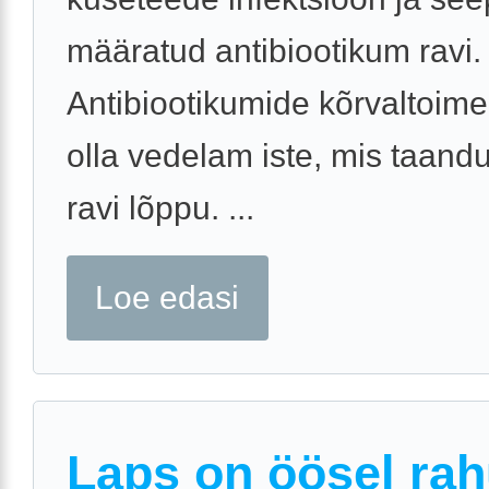
määratud antibiootikum ravi.
Antibiootikumide kõrvaltoime
olla vedelam iste, mis taand
ravi lõppu. ...
Loe edasi
Laps on öösel rah