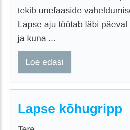
tekib unefaaside vaheldumise
Lapse aju töötab läbi päeval
ja kuna ...
Loe edasi
Lapse kõhugripp
Tere,