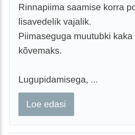
Rinnapiima saamise korra p
lisavedelik vajalik.
Piimaseguga muutubki kaka
kõvemaks.
Lugupidamisega, ...
Loe edasi