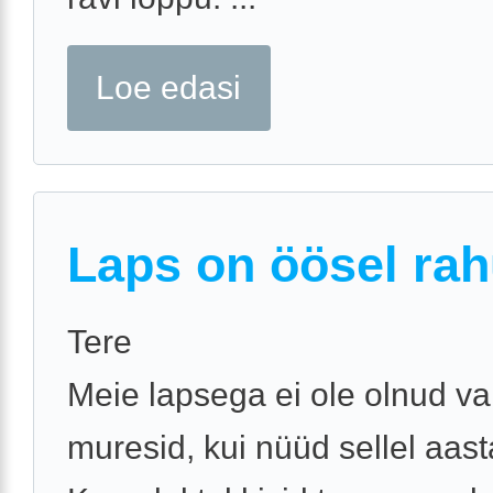
Loe edasi
Laps on öösel rah
Tere
Meie lapsega ei ole olnud v
muresid, kui nüüd sellel aast