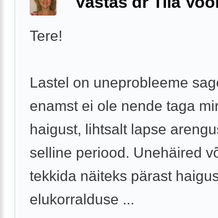
Vastas dr Tiia Voo
Tere!
Lastel on uneprobleeme sage
enamst ei ole nende taga mi
haigust, lihtsalt lapse areng
selline periood. Unehäired v
tekkida näiteks pärast haigus
elukorralduse ...