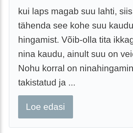
kui laps magab suu lahti, siis
tähenda see kohe suu kaud
hingamist. Võib-olla tita ikka
nina kaudu, ainult suu on vei
Nohu korral on ninahingami
takistatud ja ...
Loe edasi