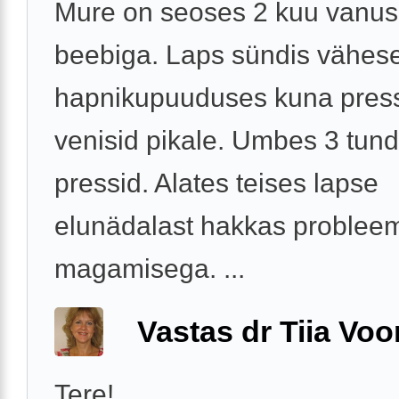
Mure on seoses 2 kuu vanu
beebiga. Laps sündis vähes
hapnikupuuduses kuna pres
venisid pikale. Umbes 3 tund
pressid. Alates teises lapse
elunädalast hakkas problee
magamisega. ...
Vastas dr Tiia Voo
Tere!