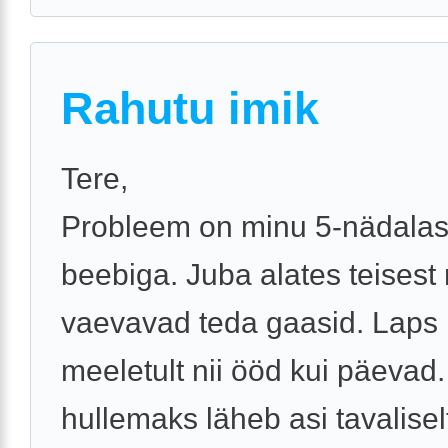
Rahutu imik
Tere,
Probleem on minu 5-nädala
beebiga. Juba alates teisest
vaevavad teda gaasid. Laps
meeletult nii ööd kui päevad
hullemaks läheb asi tavalisel