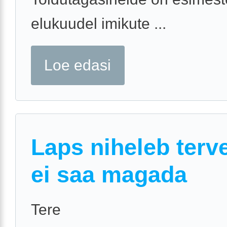
elukuudel imikute ...
Loe edasi
Laps niheleb terve
ei saa magada
Tere