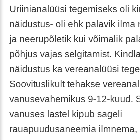
Uriinianalüüsi tegemiseks oli ki
näidustus- oli ehk palavik ilm
ja neerupõletik kui võimalik pal
põhjus vajas selgitamist. Kindlas
näidustus ka vereanalüüsi teg
Soovituslikult tehakse vereana
vanusevahemikus 9-12-kuud. S
vanuses lastel kipub sageli
rauapuudusaneemia ilmnema, s