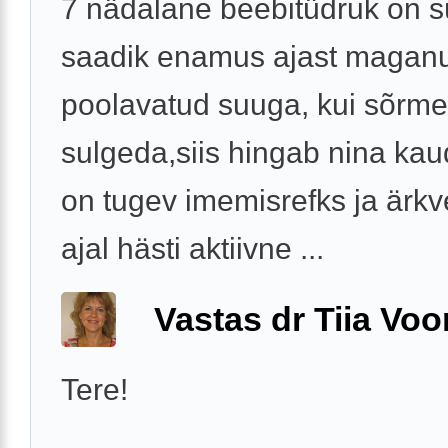
7 nädalane beebitüdruk on s
saadik enamus ajast magan
poolavatud suuga, kui sõrm
sulgeda,siis hingab nina kau
on tugev imemisrefks ja ärkv
ajal hästi aktiivne ...
Vastas dr Tiia Voo
Tere!