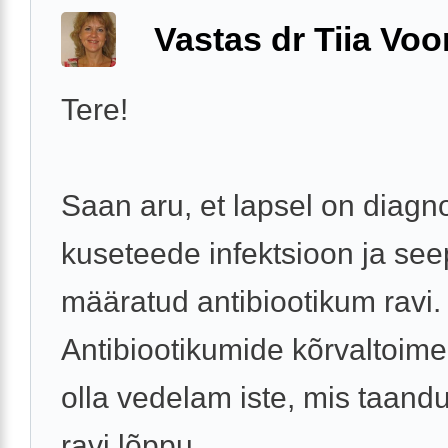
Vastas dr Tiia Voo
Tere!
Saan aru, et lapsel on diagn
kuseteede infektsioon ja see
määratud antibiootikum ravi.
Antibiootikumide kõrvaltoime
olla vedelam iste, mis taand
ravi lõppu. ...