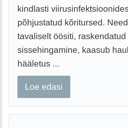
kindlasti viirusinfektsioonides
põhjustatud kõritursed. Need
tavaliselt öösiti, raskendatud
sissehingamine, kaasub hau
hääletus ...
Loe edasi