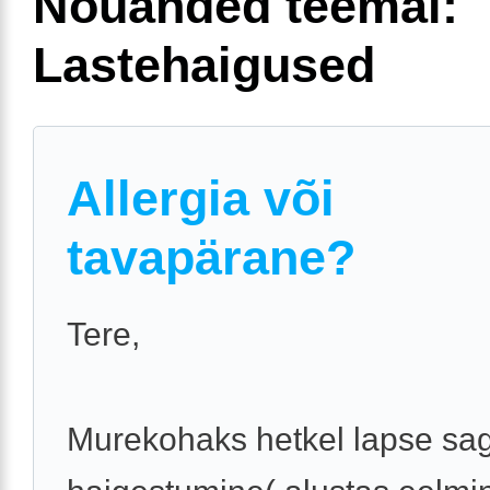
Nõuanded teemal:
Lastehaigused
Allergia või
tavapärane?
Tere,
Murekohaks hetkel lapse sa