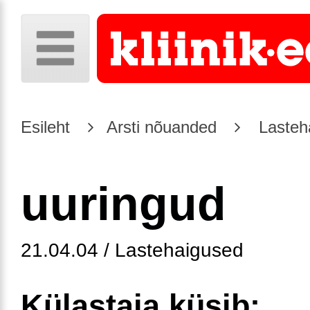
Esileht
Arsti nõuanded
Lasteh
uuringud
21.04.04 / Lastehaigused
Külastaja küsib: