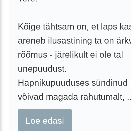
Kõige tähtsam on, et laps ka
areneb ilusastining ta on ärkv
rõõmus - järelikult ei ole tal
unepuudust.
Hapnikupuuduses sündinud 
võivad magada rahutumalt, ..
Loe edasi