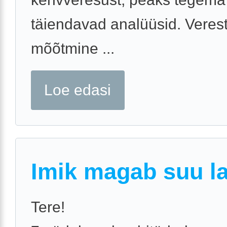
täiendavad analüüsid. Veres
mõõtmine ...
Loe edasi
Imik magab suu la
Tere!