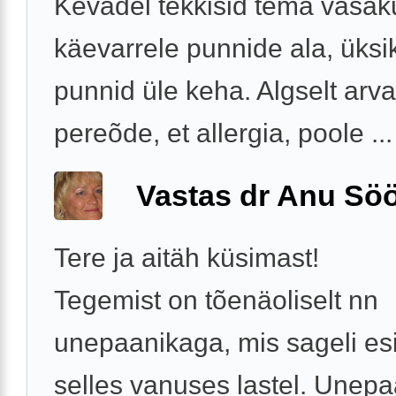
Kevadel tekkisid tema vasak
käevarrele punnide ala, üksi
punnid üle keha. Algselt arv
pereõde, et allergia, poole ...
Vastas dr Anu Söö
Tere ja aitäh küsimast!
Tegemist on tõenäoliselt nn
unepaanikaga, mis sageli es
selles vanuses lastel. Unep