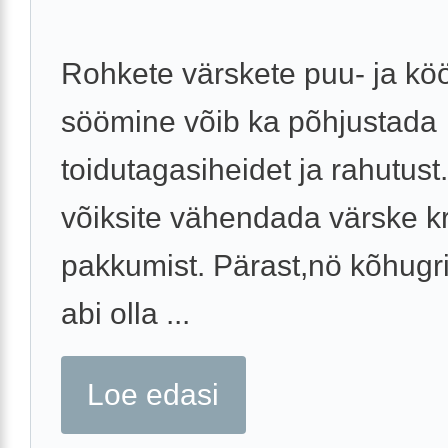
Rohkete värskete puu- ja köö
söömine võib ka põhjustada
toidutagasiheidet ja rahutust
võiksite vähendada värske k
pakkumist. Pärast,nö kõhugri
abi olla ...
Loe edasi