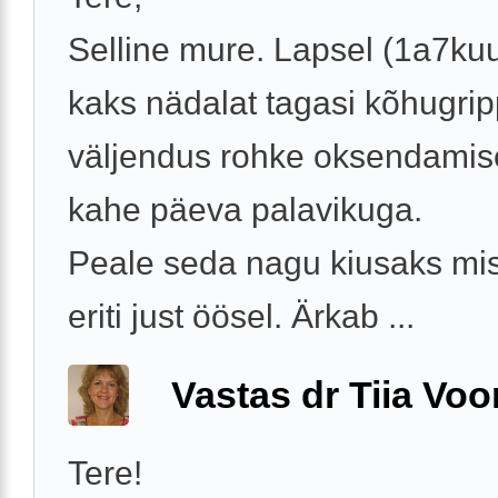
Selline mure. Lapsel (1a7kuu
kaks nädalat tagasi kõhugrip
väljendus rohke oksendamis
kahe päeva palavikuga.
Peale seda nagu kiusaks misk
eriti just öösel. Ärkab ...
Vastas dr Tiia Voo
Tere!