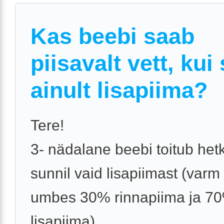
Kas beebi saab
piisavalt vett, kui
ainult lisapiima?
Tere!
3- nädalane beebi toitub het
sunnil vaid lisapiimast (varm
umbes 30% rinnapiima ja 7
lisapiima).