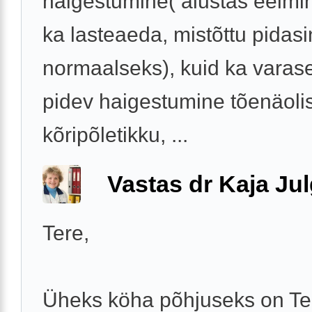
haigestumine( alustas eelmi
ka lasteaeda, mistõttu pidasi
normaalseks), kuid ka varase
pidev haigestumine tõenäolis
kõripõletikku, ...
Vastas dr Kaja Ju
Tere,
Üheks köha põhjuseks on Tei