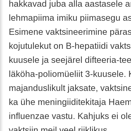
hakkavad juba alla aastasele
lehmapiima imiku piimasegu a
Esimene vaktsineerimine päras
kojutulekut on B-hepatiidi vakts
kuusele ja seejärel difteeria-te
läköha-poliomüeliit 3-kuusele. 
majanduslikult jaksate, vaktsin
ka ühe meningiiditekitaja Hae
influenzae vastu. Kahjuks ei ol
vaktsiin meil veel riiklikus