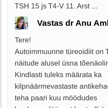
TSH 15 js T4-V 11. Arst ...
Vastas dr Anu A
Tere!
Autoimmuunne türeoidiit on 
näitude alusel üsna tõenäoli
Kindlasti tuleks määrata ka
kilpnäärmevastaste antikehade
teha paari kuu möödudes