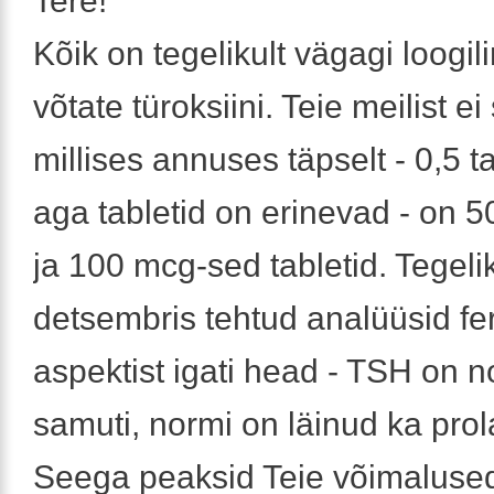
Tere!
Kõik on tegelikult vägagi loogili
võtate türoksiini. Teie meilist ei
millises annuses täpselt - 0,5 tab
aga tabletid on erinevad - on 
ja 100 mcg-sed tabletid. Tegeli
detsembris tehtud analüüsid fer
aspektist igati head - TSH on 
samuti, normi on läinud ka prola
Seega peaksid Teie võimaluse