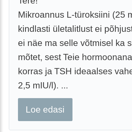
Tere!
Mikroannus L-türoksiini (25 
kindlasti ületalitlust ei põhj
ei näe ma selle võtmisel ka s
mõtet, sest Teie hormoonana
korras ja TSH ideaalses vah
2,5 mIU/l). ...
Loe edasi