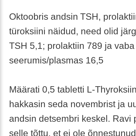
Oktoobris andsin TSH, prolaktii
türoksiini näidud, need olid jär
TSH 5,1; prolaktiin 789 ja vaba 
seerumis/plasmas 16,5
Määrati 0,5 tabletti L-Thyroksii
hakkasin seda novembrist ja u
andsin detsembri keskel. Ravi 
selle tõttu, et ei ole õnnestun