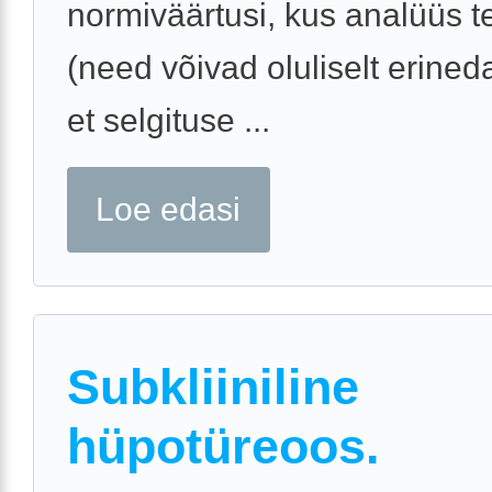
normiväärtusi, kus analüüs t
(need võivad oluliselt erined
et selgituse ...
Loe edasi
Subkliiniline
hüpotüreoos.