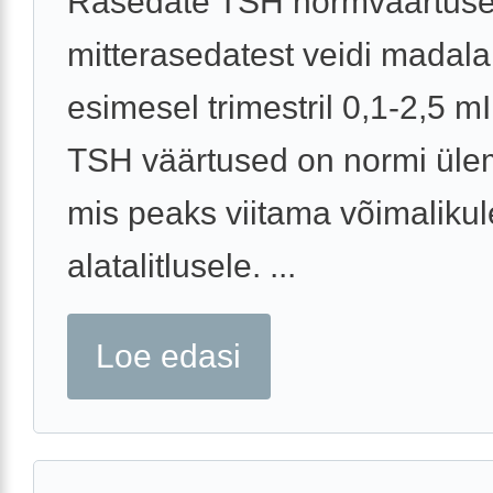
Rasedate TSH normväärtus
mitterasedatest veidi madal
esimesel trimestril 0,1-2,5 mI
TSH väärtused on normi ülemis
mis peaks viitama võimalikul
alatalitlusele. ...
Loe edasi