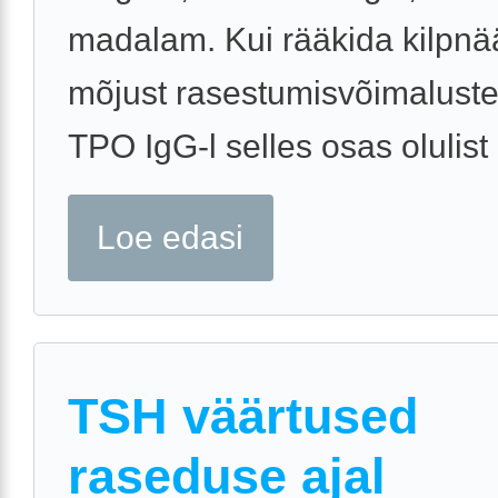
madalam. Kui rääkida kilpn
mõjust rasestumisvõimalustel
TPO IgG-l selles osas olulist .
Loe edasi
TSH väärtused
raseduse ajal