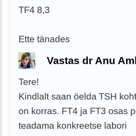
TF4 8,3
Ette tänades
Vastas dr Anu A
Tere!
Kindlalt saan öelda TSH koht
on korras. FT4 ja FT3 osas 
teadama konkreetse labori