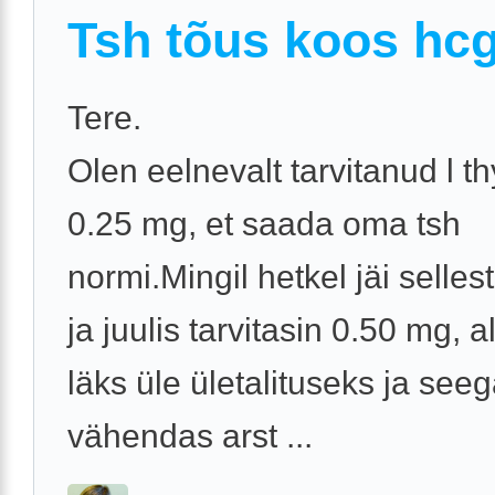
Tsh tõus koos hc
Tere.
Olen eelnevalt tarvitanud l th
0.25 mg, et saada oma tsh
normi.Mingil hetkel jäi selles
ja juulis tarvitasin 0.50 mg, a
läks üle ületalituseks ja see
vähendas arst ...