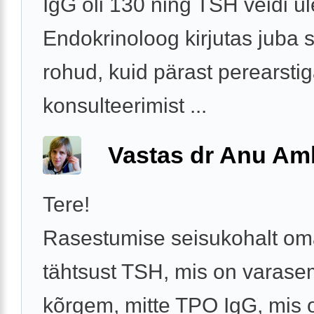
IgG oli 130 ning TSH veidi ül
Endokrinoloog kirjutas juba si
rohud, kuid pärast perearsti
konsulteerimist ...
Vastas dr Anu A
Tere!
Rasestumise seisukohalt o
tähtsust TSH, mis on varase
kõrgem, mitte TPO IgG, mis 