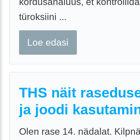
kordusanalüüs, et kontrollida
türoksiini ...
Loe edasi
THS näit raseduse
ja joodi kasutami
Olen rase 14. nädalat. Kilp