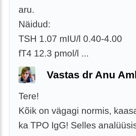
aru.
Näidud:
TSH 1.07 mIU/l 0.40-4.00
fT4 12.3 pmol/l ...
Vastas dr Anu A
Tere!
Kõik on vägagi normis, kaas
ka TPO IgG! Selles analüüsi