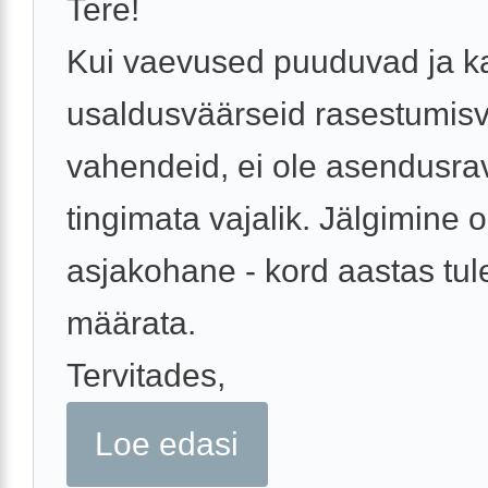
Tere!
Kui vaevused puuduvad ja k
usaldusväärseid rasestumis
vahendeid, ei ole asendusra
tingimata vajalik. Jälgimine o
asjakohane - kord aastas tu
määrata.
Tervitades,
Loe edasi