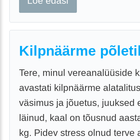
Loe edasi
Kilpnäärme põleti
Tere, minul vereanalüüside 
avastati kilpnäärme alatalitu
väsimus ja jõuetus, juuksed e
läinud, kaal on tõusnud aast
kg. Pidev stress olnud terve 