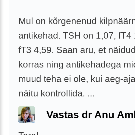
Mul on kõrgenenud kilpnää
antikehad. TSH on 1,07, fT4 
fT3 4,59. Saan aru, et näidu
korras ning antikehadega mi
muud teha ei ole, kui aeg-aj
näitu kontrollida. ...
Vastas dr Anu A