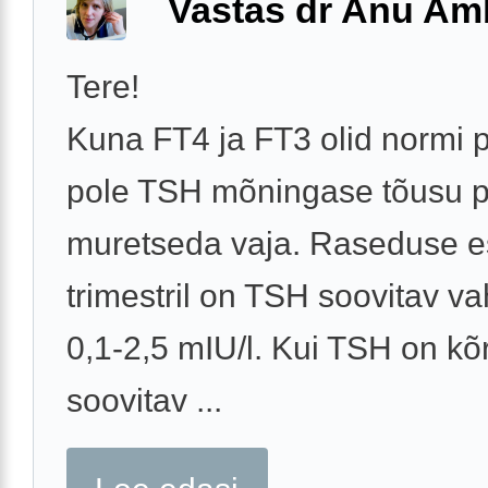
Vastas dr Anu A
Tere!
Kuna FT4 ja FT3 olid normi p
pole TSH mõningase tõusu pär
muretseda vaja. Raseduse e
trimestril on TSH soovitav v
0,1-2,5 mIU/l. Kui TSH on k
soovitav ...