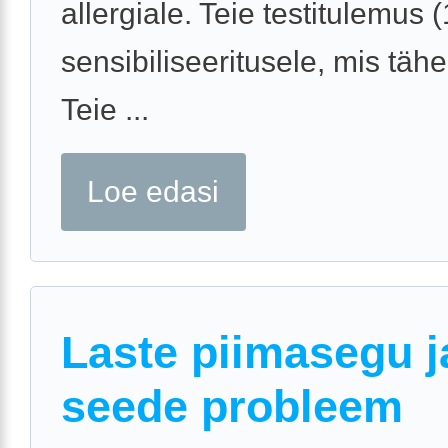
allergiale. Teie testitulemus (
sensibiliseeritusele, mis täh
Teie ...
Loe edasi
Laste piimasegu j
seede probleem