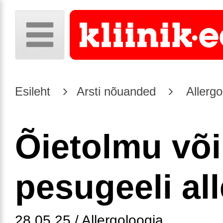
Esileht
Arsti nõuanded
Allergo
Õietolmu või
pesugeeli all
28.05.25 / Allergoloogia