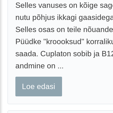
Selles vanuses on kõige s
nutu põhjus ikkagi gaasideg
Selles osas on teile nõuande
Püüdke "kroooksud" korraliku
saada. Cuplaton sobib ja B12
andmine on ...
Loe edasi