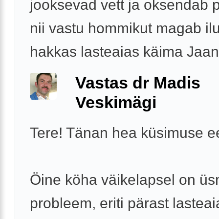
jooksevad vett ja oksendab 
nii vastu hommikut magab ilu
hakkas lasteaias käima Jaanu
Vastas dr Madis
Veskimägi
Tere! Tänan hea küsimuse ee
Öine köha väikelapsel on üs
probleem, eriti pärast lastea