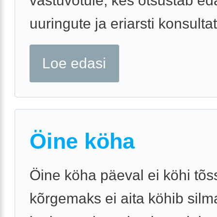
vastuvõtule, kes otsustab ed
uuringute ja eriarsti konsultat
Loe edasi
Öine köha
Öine köha päeval ei köhi tõs
kõrgemaks ei aita köhib silm