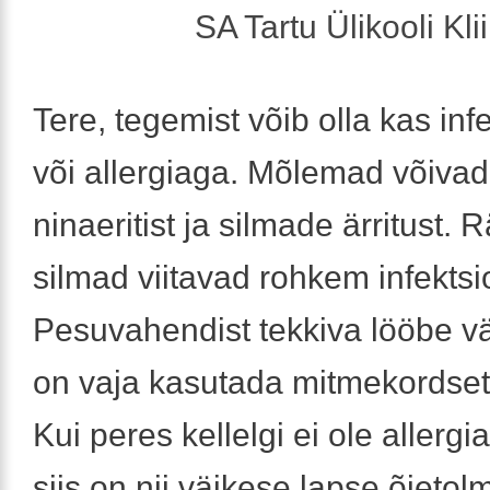
SA Tartu Ülikooli Kl
Tere, tegemist võib olla kas inf
või allergiaga. Mõlemad võivad
ninaeritist ja silmade ärritust
silmad viitavad rohkem infektsi
Pesuvahendist tekkiva lööbe vä
on vaja kasutada mitmekordset
Kui peres kellelgi ei ole allerg
siis on nii väikese lapse õietol