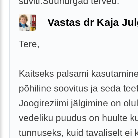
suviti.Suunurgad terved.
Vastas dr Kaja Ju
Tere,
Kaitseks palsami kasutamin
põhiline soovitus ja seda teet
Joogireziimi jälgimine on olul
vedeliku puudus on huulte k
tunnuseks, kuid tavaliselt ei k