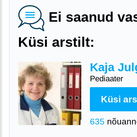
Ei saanud va
Küsi arstilt:
Kaja Jul
Pediaater
Küsi arst
635
nõuann