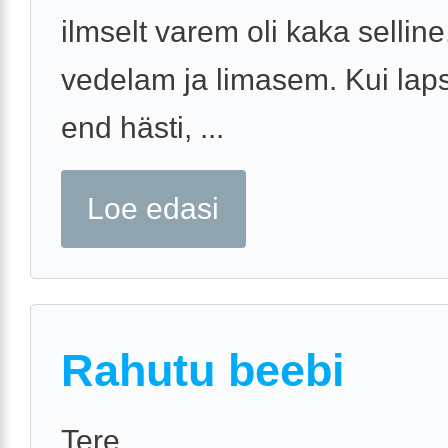
ilmselt varem oli kaka sellin
vedelam ja limasem. Kui lap
end hästi, ...
Loe edasi
Rahutu beebi
Tere