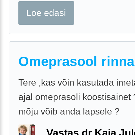
Loe edasi
Omeprasool rinna
Tere ,kas võin kasutada ime
ajal omeprasoli koostisainet 
mõju võib anda lapsele ?
Vastas dr Kaja Ju