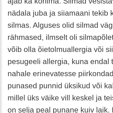
ajab ka köhima. Silmad vesista
nädala juba ja siiamaani tekib ko
silmas. Alguses olid silmad vä
rähmased, ilmselt oli silmapõlet
võib olla õietolmuallergia või sii
pesugeeli allergia, kuna endal 
nahale erinevatesse piirkonda
punased punnid üksikud või k
millel üks väike vill keskel ja te
on selja peal punane kuiv laik.