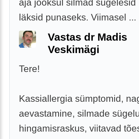
aja jooksul silmad sügelesid
läksid punaseks. Viimasel ...
Vastas dr Madis
Veskimägi
Tere!
Kassiallergia sümptomid, na
aevastamine, silmade sügelu
hingamisraskus, viitavad tões