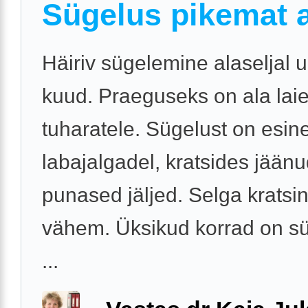
Sügelus pikemat 
Häiriv sügelemine alaseljal
kuud. Praeguseks on ala lai
tuharatele. Sügelust on esin
labajalgadel, kratsides jään
punased jäljed. Selga kratsi
vähem. Üksikud korrad on s
...