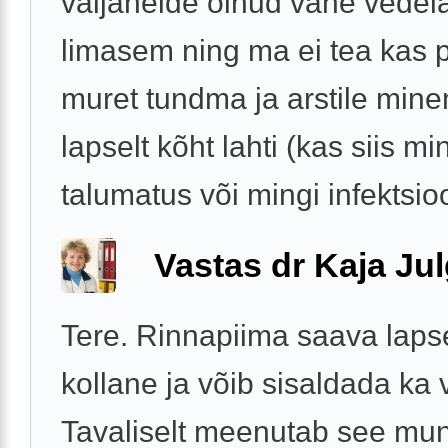
väljaheide olnud vähe vedel
limasem ning ma ei tea kas 
muret tundma ja arstile mine
lapselt kõht lahti (kas siis mi
talumatus või mingi infektsioo
Vastas dr Kaja Ju
Tere. Rinnapiima saava laps
kollane ja võib sisaldada ka v
Tavaliselt meenutab see mun