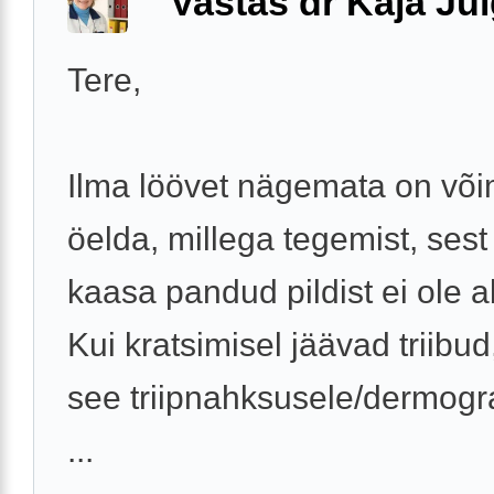
Vastas dr Kaja Ju
Tere,
Ilma löövet nägemata on võ
öelda, millega tegemist, sest
kaasa pandud pildist ei ole a
Kui kratsimisel jäävad triibud,
see triipnahksusele/dermogra
...