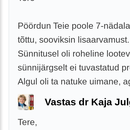
Pöördun Teie poole 7-nädal
tõttu, sooviksin lisaarvamust.
Sünnitusel oli roheline lootev
sünnijärgselt ei tuvastatud 
Algul oli ta natuke uimane, ag
Vastas dr Kaja Ju
Tere,