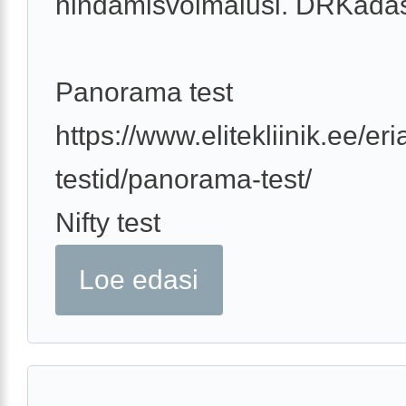
hindamisvõimalusi. DRKadas
Panorama test
https://www.elitekliinik.ee/er
testid/panorama-test/
Nifty test
Loe edasi