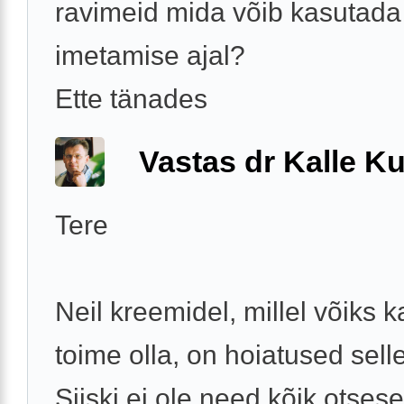
ravimeid mida võib kasutada
imetamise ajal?
Ette tänades
Vastas dr Kalle Ku
Tere
Neil kreemidel, millel võiks 
toime olla, on hoiatused sell
Siiski ei ole need kõik otses