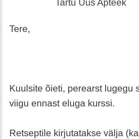
Tartu Uus Apteek
Tere,
Kuulsite õieti, perearst lugegu
viigu ennast eluga kurssi.
Retseptile kirjutatakse välja (k