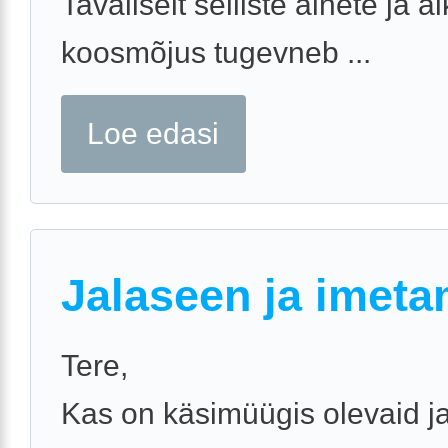
Tavaliselt selliste ainete ja a
koosmõjus tugevneb ...
Loe edasi
Jalaseen ja imeta
Tere,
Kas on käsimüügis olevaid j