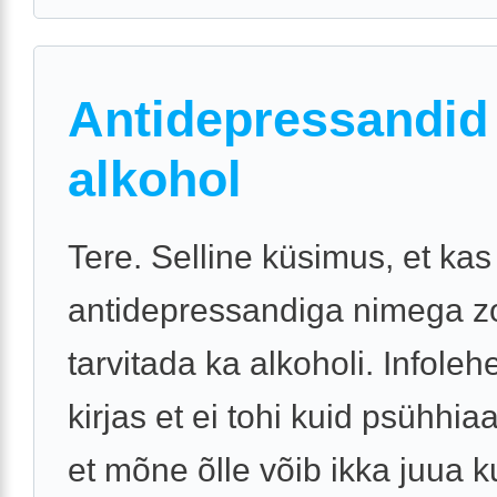
Antidepressandid 
alkohol
Tere. Selline küsimus, et ka
antidepressandiga nimega zo
tarvitada ka alkoholi. Infoleh
kirjas et ei tohi kuid psühhiaa
et mõne õlle võib ikka juua ku