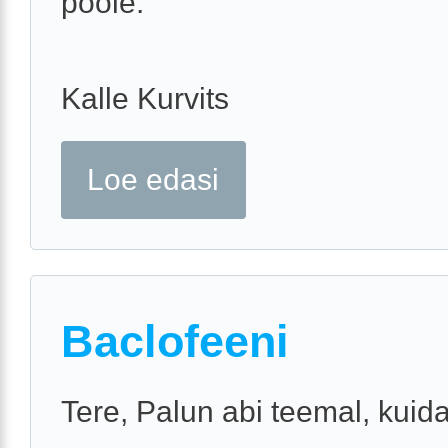
poole.
Kalle Kurvits
Loe edasi
Baclofeeni
Tere, Palun abi teemal, kuid