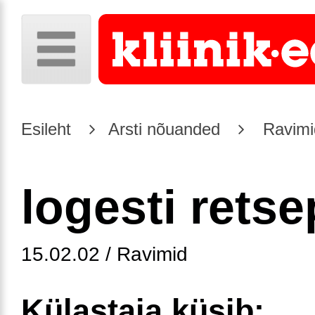
Esileht
Arsti nõuanded
Ravimi
logesti retse
15.02.02 / Ravimid
Külastaja küsib: