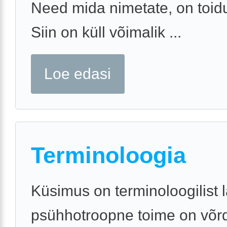
Need mida nimetate, on toidu
Siin on küll võimalik ...
Loe edasi
Terminoloogia
Küsimus on terminoloogilist l
psühhotroopne toime on võr