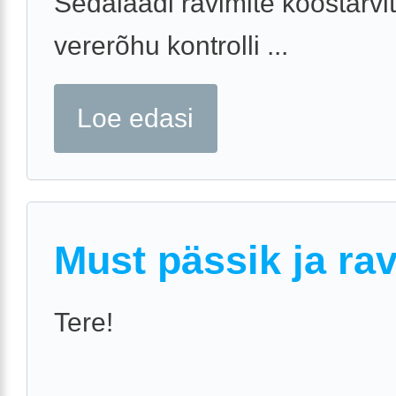
Sedalaadi ravimite koostarv
vererõhu kontrolli ...
Loe edasi
Must pässik ja ra
Tere!