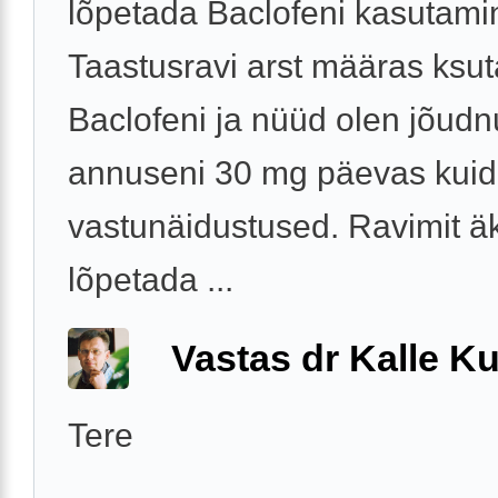
lõpetada Baclofeni kasutami
Taastusravi arst määras ksu
Baclofeni ja nüüd olen jõud
annuseni 30 mg päevas kuid 
vastunäidustused. Ravimit ä
lõpetada ...
Vastas dr Kalle Ku
Tere