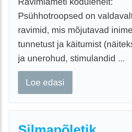
Ravimiameti kodulehelt:
Psühhotroopsed on valdaval
ravimid, mis mõjutavad inim
tunnetust ja käitumist (näitek
ja unerohud, stimulandid ...
Loe edasi
Silmapõletik