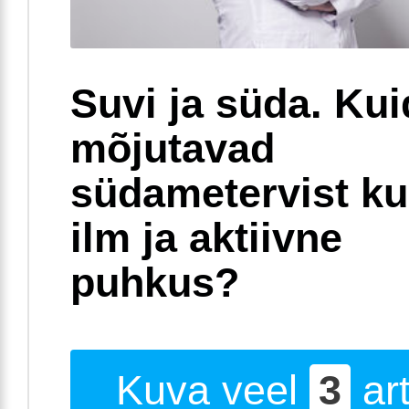
Suvi ja süda. Ku
mõjutavad
südametervist k
ilm ja aktiivne
puhkus?
Kuva veel
3
art