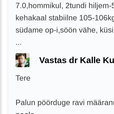
7.0,hommikul, 2tundi hiljem-5
kehakaal stabiilne 105-106k
südame op-i,söön vähe, küs
...
Vastas dr Kalle Ku
Tere
Palun pöörduge ravi määranu