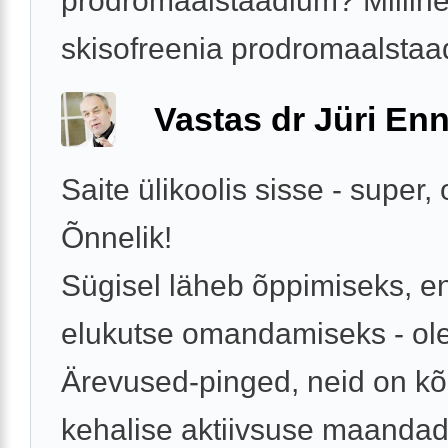
prodromaalstaadium? Millin
skisofreenia prodromaalstaad
Vastas dr Jüri Enn
Saite ülikoolis sisse - super, 
Õnnelik!
Sügisel läheb õppimiseks, e
elukutse omandamiseks - ole
Ärevused-pinged, neid on kõig
kehalise aktiivsuse maandad