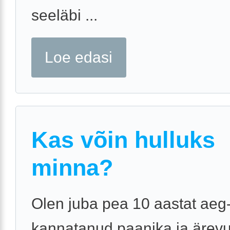
seeläbi ...
Loe edasi
Kas võin hulluks
minna?
Olen juba pea 10 aastat aeg-
kannatanud paanika ja ärev