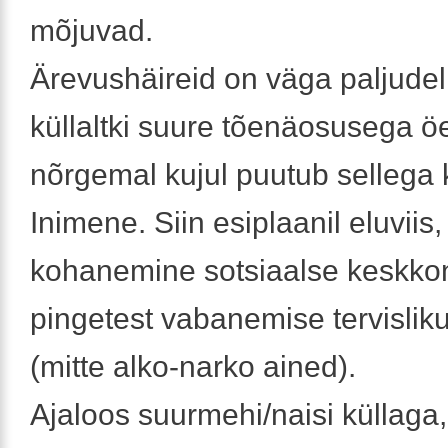
mõjuvad.
Ärevushäireid on väga paljudel 
küllaltki suure tõenäosusega öe
nõrgemal kujul puutub sellega 
Inimene. Siin esiplaanil eluviis,
kohanemine sotsiaalse keskko
pingetest vabanemise tervisli
(mitte alko-narko ained).
Ajaloos suurmehi/naisi küllaga,