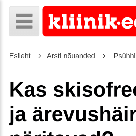
Esileht
Arsti nõuanded
Psühhia
Kas skisofre
ja ärevushäi