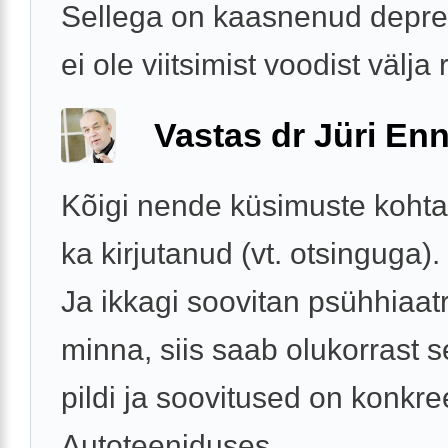
Sellega on kaasnenud depres
ei ole viitsimist voodist välja 
Vastas dr Jüri Enn
Kõigi nende küsimuste kohta 
ka kirjutanud (vt. otsinguga).
Ja ikkagi soovitan psühhiaatri
minna, siis saab olukorrast 
pildi ja soovitused on konkr
Autoteeniduses ...