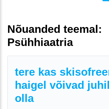
Nõuanded teemal:
Psühhiaatria
tere kas skisofree
haigel võivad juhi
olla