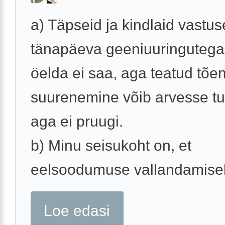
a) Täpseid ja kindlaid vastu
tänapäeva geeniuuringutega
öelda ei saa, aga teatud tõ
suurenemine võib arvesse tul
aga ei pruugi.
b) Minu seisukoht on, et
eelsoodumuse vallandamisek
Loe edasi