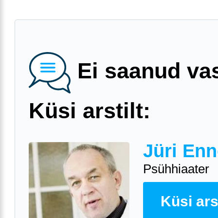
Ei saanud va
Küsi arstilt:
Jüri Enn
Psühhiaater
Küsi arst