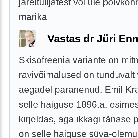
järeltulijatest või üle põlvko
marika
Vastas dr Jüri Enn
Skisofreenia variante on mit
ravivõimalused on tunduvalt 
aegadel paranenud. Emil Kr
selle haiguse 1896.a. esime
kirjeldas, aga ikkagi tänase 
on selle haiguse süva-olemus