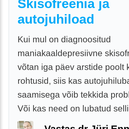
Skisofreenia ja
autojuhiload
Kui mul on diagnoositud
maniakaaldepresiivne skisofr
võtan iga päev arstide poolt k
rohtusid, siis kas autojuhilu
saamisega võib tekkida pro
Või kas need on lubatud sellis
Vastas dr Jüri Enn