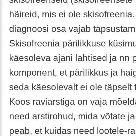
häireid, mis ei ole skisofreenia
diagnoosi osa vajab täpsustami
Skisofreenia pärilikkuse küsim
käesoleva ajani lahtised ja nn p
komponent, et pärilikkus ja hai
seda käesolevalt ei ole täpselt 
Koos raviarstiga on vaja mõelda
need arstirohud, mida võtate j
peab, et kuidas need lootele-r