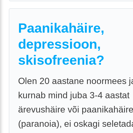
Paanikahäire,
depressioon,
skisofreenia?
Olen 20 aastane noormees j
kurnab mind juba 3-4 aastat
ärevushäire või paanikahäir
(paranoia), ei oskagi seletad