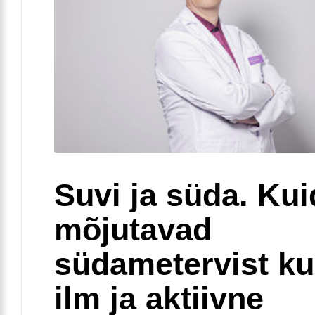
Suvi ja süda. Ku
mõjutavad
südametervist k
ilm ja aktiivne