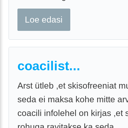
Loe edasi
coacilist...
Arst ütleb ,et skisofreeniat mu
seda ei maksa kohe mitte ar
coacili infolehel on kirjas ,et 
rohuga ravitakse ka seda