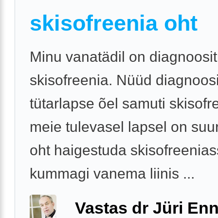
skisofreenia oht
Minu vanatädil on diagnoosi
skisofreenia. Nüüd diagnoosi
tütarlapse õel samuti skisofr
meie tulevasel lapsel on su
oht haigestuda skisofreenia
kummagi vanema liinis ...
Vastas dr Jüri Enn