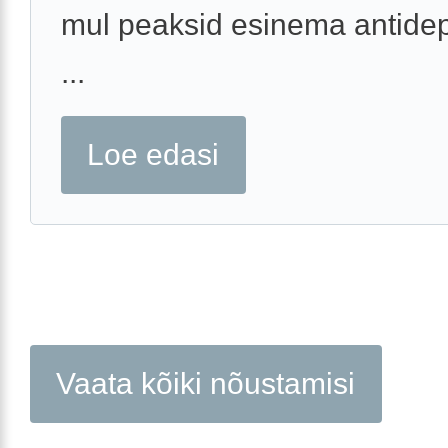
mul peaksid esinema antide
...
Loe edasi
Vaata kõiki nõustamisi