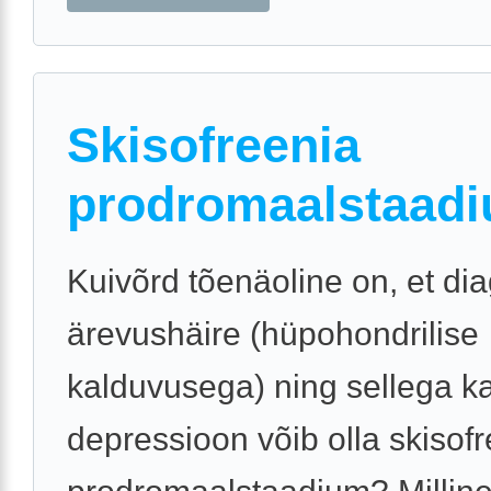
Skisofreenia
prodromaalstaad
Kuivõrd tõenäoline on, et di
ärevushäire (hüpohondrilise
kalduvusega) ning sellega k
depressioon võib olla skisof