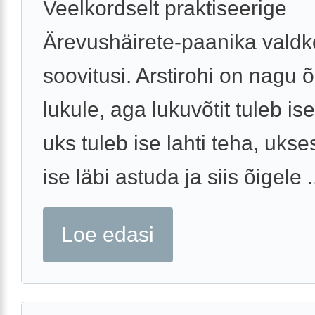
Veelkordselt praktiseerige
Ärevushäirete-paanika vald
soovitusi. Arstirohi on nagu õl
lukule, aga lukuvõtit tuleb is
uks tuleb ise lahti teha, ukse
ise läbi astuda ja siis õigele .
Loe edasi