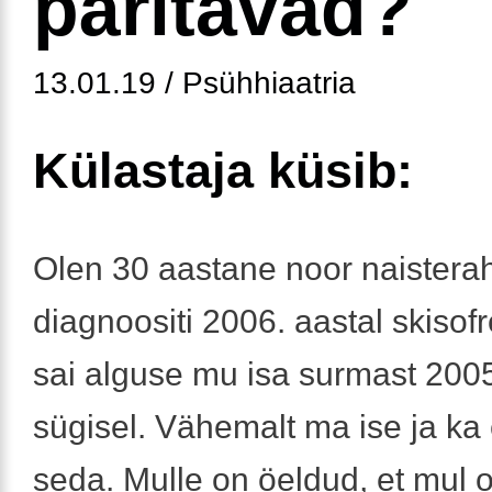
päritavad?
13.01.19 / Psühhiaatria
Külastaja küsib:
Olen 30 aastane noor naistera
diagnoositi 2006. aastal skisof
sai alguse mu isa surmast 2005
sügisel. Vähemalt ma ise ja k
seda. Mulle on öeldud, et mul 