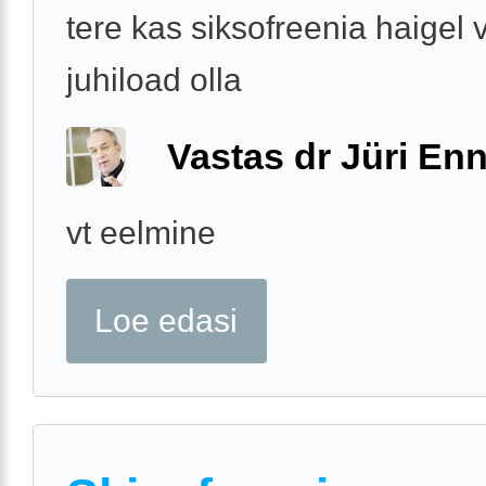
tere kas siksofreenia haigel 
juhiload olla
Vastas dr Jüri Enn
vt eelmine
Loe edasi