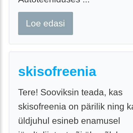
Loe edasi
skisofreenia
Tere! Sooviksin teada, kas
skisofreenia on pärilik ning k
üldjuhul esineb enamusel