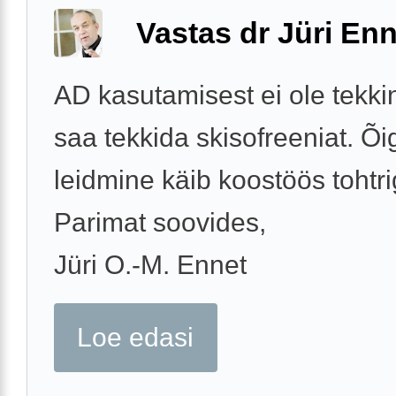
Vastas dr Jüri Enn
AD kasutamisest ei ole tekkin
saa tekkida skisofreeniat. Õi
leidmine käib koostöös tohtri
Parimat soovides,
Jüri O.-M. Ennet
Loe edasi