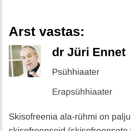
Arst vastas:
dr Jüri Ennet
Psühhiaater
Erapsühhiaater
Skisofreenia ala-rühmi on palju
skisofreenseid (skisofreensete