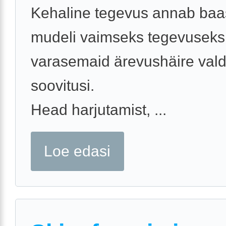
Kehaline tegevus annab baas
mudeli vaimseks tegevuseks.
varasemaid ärevushäire val
soovitusi.
Head harjutamist, ...
Loe edasi