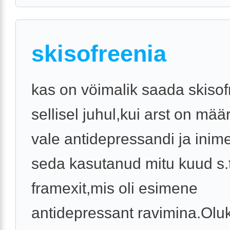
skisofreenia
kas on vöimalik saada skisof
sellisel juhul,kui arst on mä
vale antidepressandi ja inim
seda kasutanud mitu kuud s.
framexit,mis oli esimene
antidepressant ravimina.Oluko