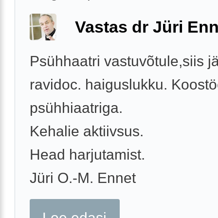
Vastas dr Jüri Enn
Psühhaatri vastuvõtule,siis j
ravidoc. haiguslukku. Koost
psühhiaatriga.
Kehalie aktiivsus.
Head harjutamist.
Jüri O.-M. Ennet
Loe edasi