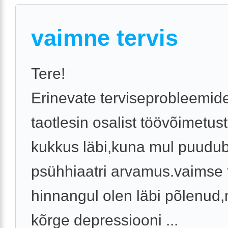
vaimne tervis
Tere!
Erinevate terviseprobleemide
taotlesin osalist töövõimetus
kukkus läbi,kuna mul puudu
psühhiaatri arvamus.vaimse 
hinnangul olen läbi põlenud
kõrge depressiooni ...