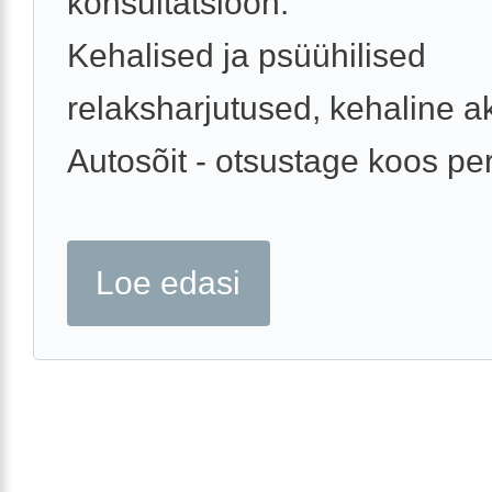
konsultatsioon.
Kehalised ja psüühilised
relaksharjutused, kehaline ak
Autosõit - otsustage koos per
Loe edasi