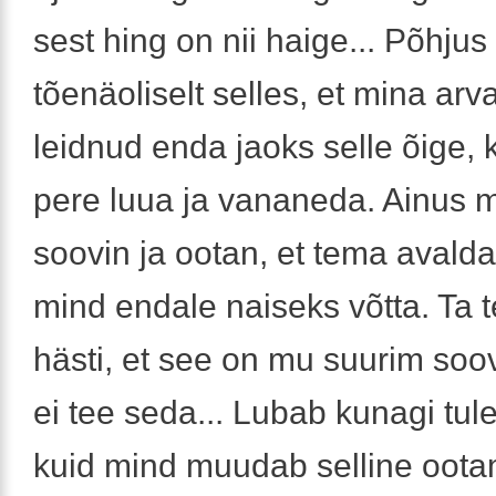
sest hing on nii haige... Põhjus
tõenäoliselt selles, et mina arv
leidnud enda jaoks selle õige, 
pere luua ja vananeda. Ainus 
soovin ja ootan, et tema avald
mind endale naiseks võtta. Ta 
hästi, et see on mu suurim soov
ei tee seda... Lubab kunagi tul
kuid mind muudab selline oota