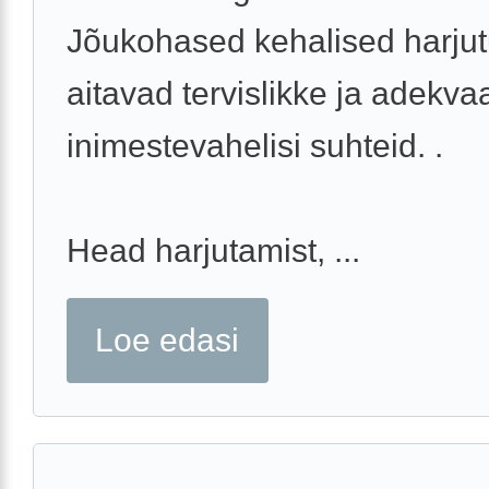
Jõukohased kehalised harju
aitavad tervislikke ja adekva
inimestevahelisi suhteid. .
Head harjutamist, ...
Loe edasi