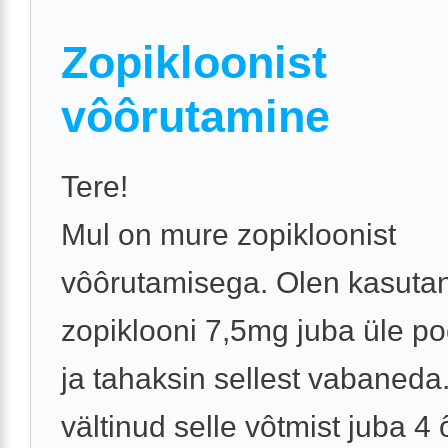
Zopikloonist
vôôrutamine
Tere!
Mul on mure zopikloonist
vôôrutamisega. Olen kasuta
zopiklooni 7,5mg juba üle po
ja tahaksin sellest vabaneda
vältinud selle vôtmist juba 4 