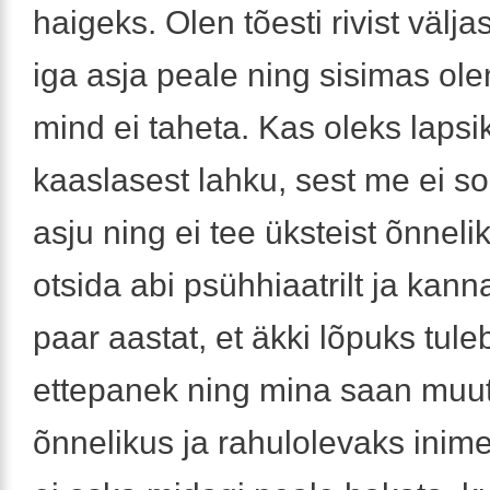
haigeks. Olen tõesti rivist väljas
iga asja peale ning sisimas ole
mind ei taheta. Kas oleks laps
kaaslasest lahku, sest me ei s
asju ning ei tee üksteist õnneli
otsida abi psühhiaatrilt ja kann
paar aastat, et äkki lõpuks tule
ettepanek ning mina saan muu
õnnelikus ja rahulolevaks inim