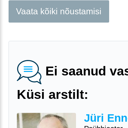
Vaata kõiki nõustamisi
Ei saanud va
Küsi arstilt:
Jüri Enn