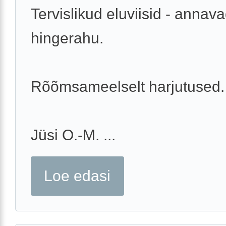
Tervislikud eluviisid - annav
hingerahu.
Rõõmsameelselt harjutused.
Jüsi O.-M. ...
Loe edasi