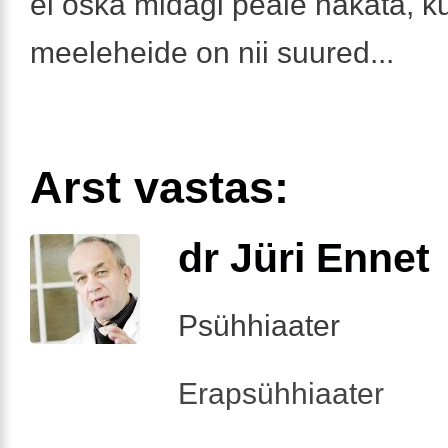
ei oska midagi peale hakata, k
meeleheide on nii suured...
Arst vastas:
dr Jüri Ennet
Psühhiaater
Erapsühhiaater