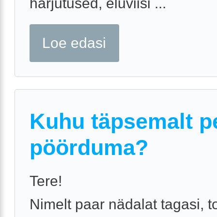
harjutused, eluviisi ...
Loe edasi
Kuhu täpsemalt p
pöörduma?
Tere!
Nimelt paar nädalat tagasi, 