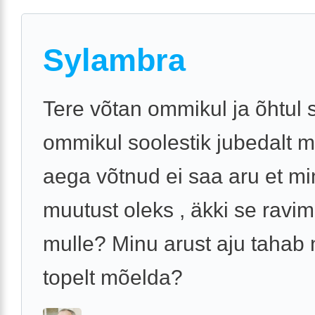
Sylambra
Tere võtan ommikul ja õhtul 
ommikul soolestik jubedalt m
aega võtnud ei saa aru et mi
muutust oleks , äkki se ravim
mulle? Minu arust aju tahab
topelt mõelda?