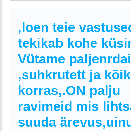
,loen teie vastuse
tekikab kohe küs
Vütame paljenrdai
,suhkrutett ja kõi
korras,.ON palju
ravimeid mis lihts
suuda ärevus,uin