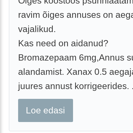
Õiges koostöös psühhiaatamis
ravim õiges annuses on aega
vajalikud.
Kas need on aidanud?
Bromazepaam 6mg,Annus su
alandamist. Xanax 0.5 aegajal
juures annust korrigeerides. .
Loe edasi