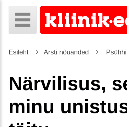
Esileht
Arsti nõuanded
Psühhia
Närvilisus, s
minu unistus