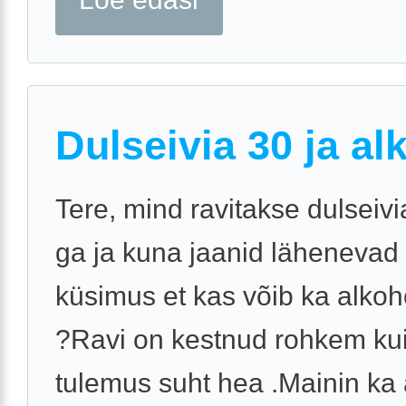
Dulseivia 30 ja al
Tere, mind ravitakse dulseiv
ga ja kuna jaanid lähenevad si
küsimus et kas võib ka alkoho
?Ravi on kestnud rohkem kui
tulemus suht hea .Mainin ka 