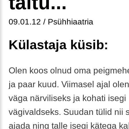
täitu...
09.01.12 / Psühhiaatria
Külastaja küsib:
Olen koos olnud oma peigmehe
ja paar kuud. Viimasel ajal ol
väga närviliseks ja kohati isegi
vägivaldseks. Suudan tülid nii 
ajada ning talle isegi kätega ka