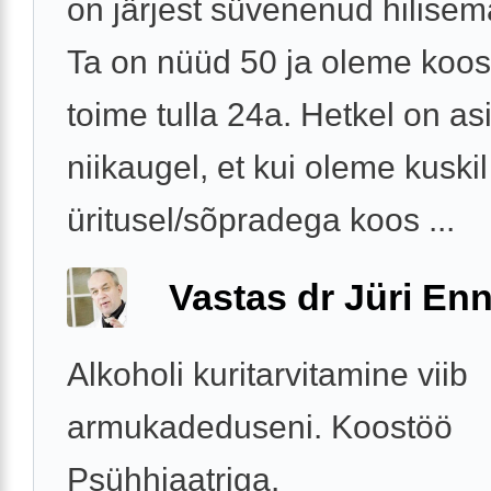
on järjest süvenenud hilisem
Ta on nüüd 50 ja oleme koo
toime tulla 24a. Hetkel on as
niikaugel, et kui oleme kuskil
üritusel/sõpradega koos ...
Vastas dr Jüri Enn
Alkoholi kuritarvitamine viib
armukadeduseni. Koostöö
Psühhiaatriga.