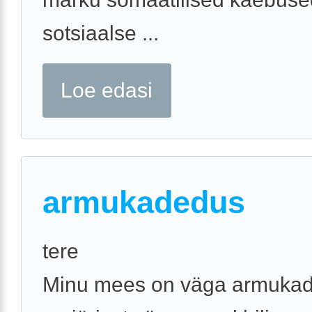
sotsiaalse ...
Loe edasi
armukadedus
tere
Minu mees on väga armukade