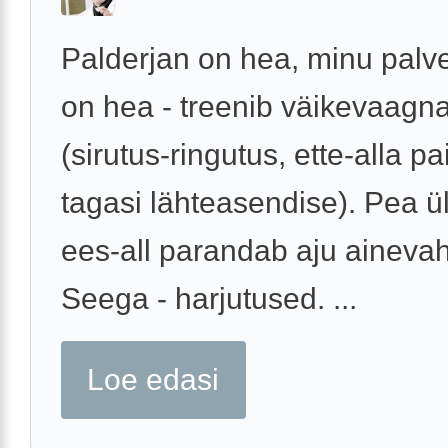
Palderjan on hea, minu palv
on hea - treenib väikevaagna
(sirutus-ringutus, ette-alla p
tagasi lähteasendise). Pea ül
ees-all parandab aju ainevah
Seega - harjutused. ...
Loe edasi