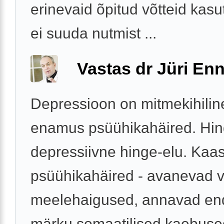
erinevaid õpitud võtteid kas
ei suuda nutmist ...
Vastas dr Jüri Enn
Depressioon on mitmekihilin
enamus psüühikahäired. Hin
depressiivne hinge-elu. Kaa
psüühikahäired - avanevad 
meelehaigused, annavad en
märku somaatilised kaebuse