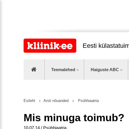
Eesti külastatu
Teemalehed
Haiguste ABC
Esileht
Arsti nõuanded
Psühhiaatria
Mis minuga toimub?
10.07.14 / Psühhiaatria