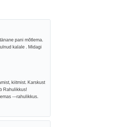
a tänane pani mõtlema.
tulnud kalale . Midagi
ist, kiitmist. Karskust
 Rahulikkus!
emas ---rahulikkus.