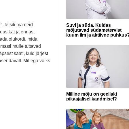
 teisiti ma neid
Suvi ja süda. Kuidas
mõjutavad südametervist
muusikat ja ennast
kuum ilm ja aktiivne puhkus
tada olukordi, mida
masti mulle tuttavad
psest saati, kuid järjest
sendavalt. Millega võiks
Milline mõju on geellaki
pikaajalisel kandmisel?