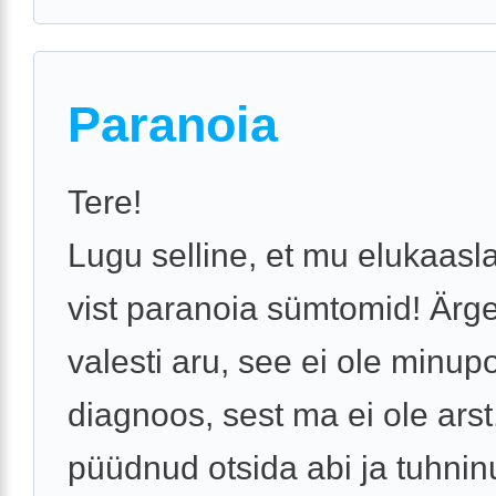
Paranoia
Tere!
Lugu selline, et mu elukaasl
vist paranoia sümtomid! Ärg
valesti aru, see ei ole minup
diagnoos, sest ma ei ole arst
püüdnud otsida abi ja tuhnin