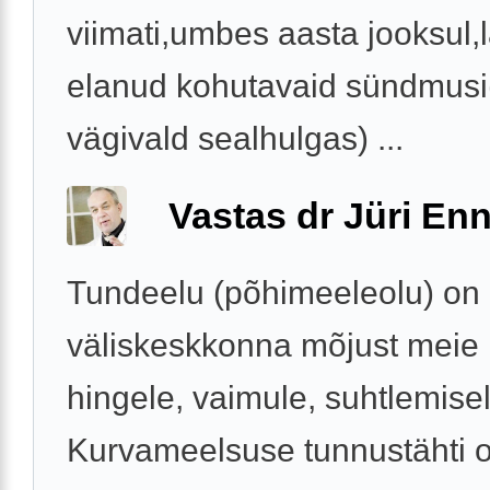
viimati,umbes aasta jooksul,l
elanud kohutavaid sündmus
vägivald sealhulgas) ...
Vastas dr Jüri Enn
Tundeelu (põhimeeleolu) on
väliskeskkonna mõjust meie 
hingele, vaimule, suhtlemisel
Kurvameelsuse tunnustähti o