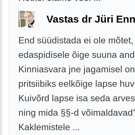
Vastas dr Jüri Enn
End süüdistada ei ole mõtet
edaspidisele õige suuna an
Kinniasvara jne jagamisel on
pritsiibiks eelkõige lapse huv
Kuivõrd lapse isa seda arve
ning mida §§-d võimaldavad
Kaklemistele ...