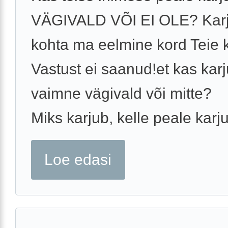
VÄGIVALD VÕI EI OLE? Kar
kohta ma eelmine kord Teie 
Vastust ei saanud!et kas kar
vaimne vägivald või mitte?
Miks karjub, kelle peale karjub
Loe edasi