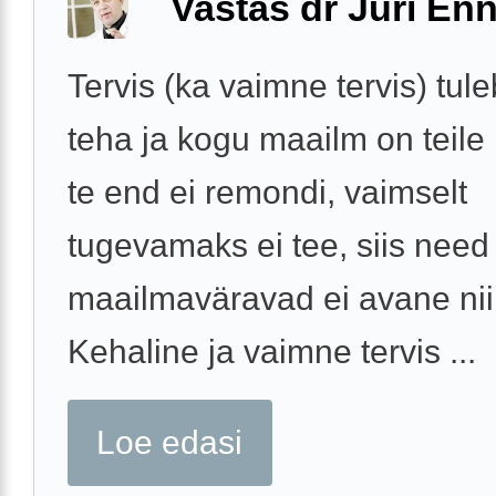
Vastas dr Jüri Enn
Tervis (ka vaimne tervis) tul
teha ja kogu maailm on teile l
te end ei remondi, vaimselt
tugevamaks ei tee, siis need
maailmaväravad ei avane nii 
Kehaline ja vaimne tervis ...
Loe edasi