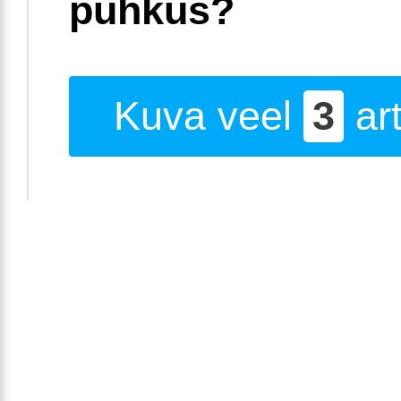
puhkus?
Kuva veel
3
art