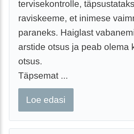
tervisekontrolle, täpsustatak
raviskeeme, et inimese vaimn
paraneks. Haiglast vabanemi
arstide otsus ja peab olema 
otsus.
Täpsemat ...
Loe edasi