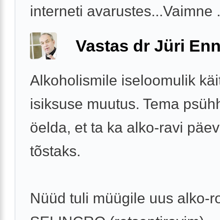
interneti avarustes...Vaimne .
Vastas dr Jüri Enn
Alkoholismile iseloomulik kä
isiksuse muutus. Tema psühh
öelda, et ta ka alko-ravi päe
tõstaks.
Nüüd tuli müügile uus alko-ro