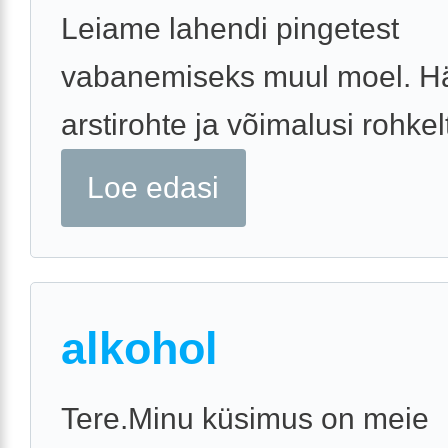
Leiame lahendi pingetest
vabanemiseks muul moel. H
arstirohte ja võimalusi rohkel
Loe edasi
alkohol
Tere.Minu küsimus on meie