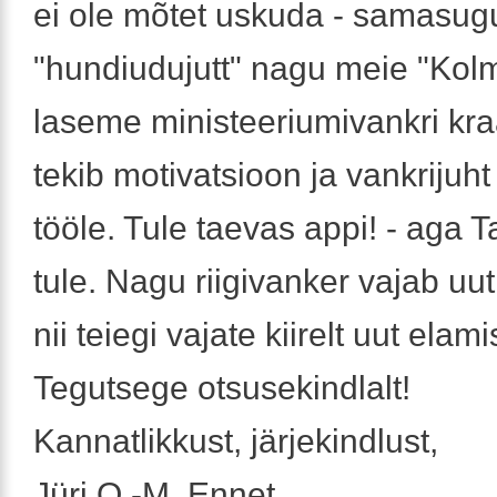
ei ole mõtet uskuda - samasu
"hundiudujutt" nagu meie "Kolm
laseme ministeeriumivankri kraa
tekib motivatsioon ja vankrijuh
tööle. Tule taevas appi! - aga T
tule. Nagu riigivanker vajab uut 
nii teiegi vajate kiirelt uut elami
Tegutsege otsusekindlalt!
Kannatlikkust, järjekindlust,
Jüri O.-M. Ennet