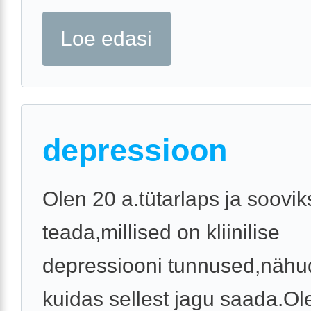
Loe edasi
depressioon
Olen 20 a.tütarlaps ja soovik
teada,millised on kliinilise
depressiooni tunnused,nähu
kuidas sellest jagu saada.Ol