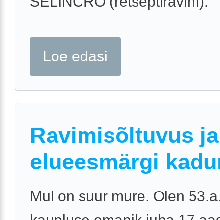
SELINCRO (retseptiravim).
Loe edasi
Ravimisõltuvus ja
elueesmärgi kad
Mul on suur mure. Olen 53.a
kaupluse omanik juba 17 aas