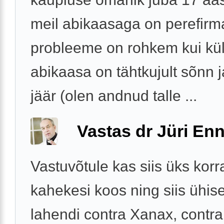
meil abikaasaga on perefirma
probleeme on rohkem kui kül
abikaasa on tähtkujult sõnn 
jäär (olen andnud talle ...
Vastas dr Jüri Enn
Vastuvõtule kas siis üks korr
kahekesi koos ning siis ühise
lahendi contra Xanax, contra