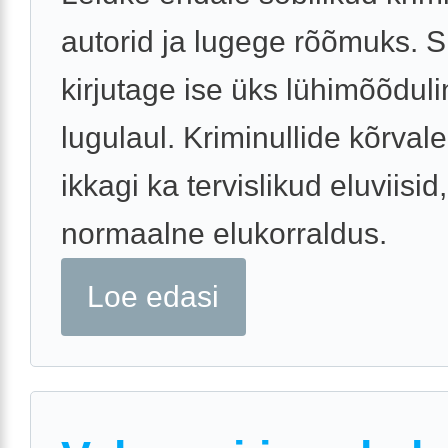
autorid ja lugege rõõmuks. Si
kirjutage ise üks lühimõõdul
lugulaul. Kriminullide kõrval
ikkagi ka tervislikud eluviisid
normaalne elukorraldus.
Loe edasi