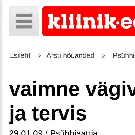
Esileht
Arsti nõuanded
Psühhia
vaimne vägi
ja tervis
29.01.09 / Psühhiaatria