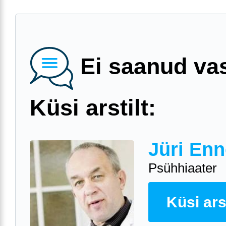
Ei saanud va
Küsi arstilt:
Jüri Enn
Psühhiaater
Küsi arst