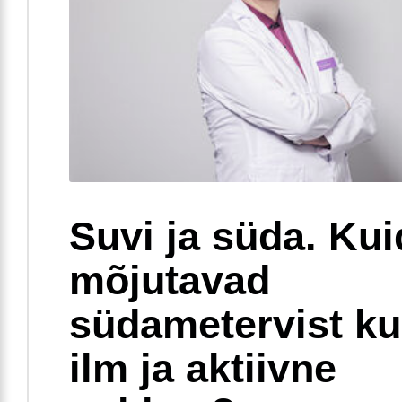
Suvi ja süda. Ku
mõjutavad
südametervist k
ilm ja aktiivne