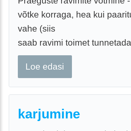
Praeguste ravimite võtmine -
võtke korraga, hea kui paari
vahe (siis
saab ravimi toimet tunnetada.
Loe edasi
karjumine