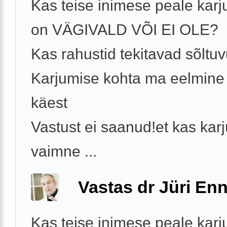
Kas teise inimese peale kar
on VÄGIVALD VÕI EI OLE?
Kas rahustid tekitavad sõltu
Karjumise kohta ma eelmine 
käest
Vastust ei saanud!et kas kar
vaimne ...
Vastas dr Jüri Enn
Kas teise inimese peale kar