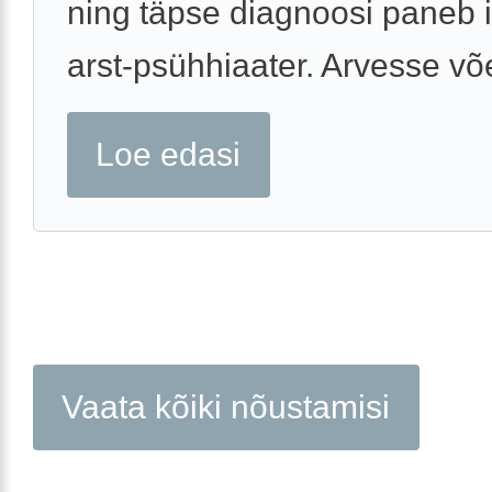
ning täpse diagnoosi paneb 
arst-psühhiaater. Arvesse võe
Loe edasi
Vaata kõiki nõustamisi