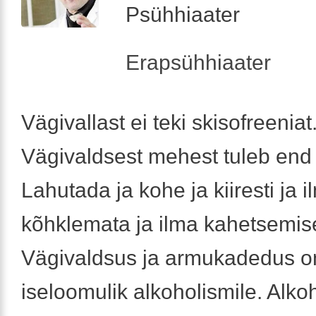
Psühhiaater
Erapsühhiaater
Vägivallast ei teki skisofreeniat
Vägivaldsest mehest tuleb end
Lahutada ja kohe ja kiiresti ja i
kõhklemata ja ilma kahetsemis
Vägivaldsus ja armukadedus o
iseloomulik alkoholismile. Alkoh