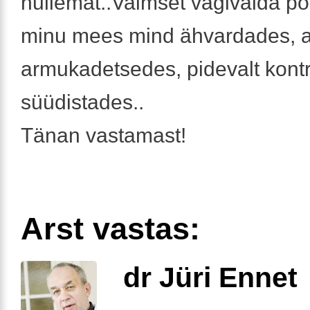
hullemat..Vaimset vägivalda p
minu mees mind ähvardades, a
armukadetsedes, pidevalt kontr
süüdistades..
Tänan vastamast!
Arst vastas:
dr Jüri Ennet