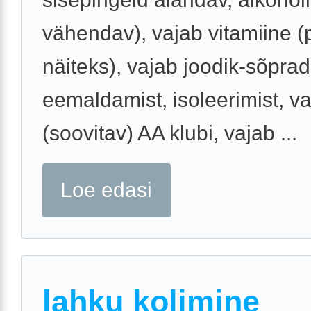
vähendav), vajab vitamiine (
näiteks), vajab joodik-sõprad
eemaldamist, isoleerimist, v
(soovitav) AA klubi, vajab ...
Loe edasi
lahku kolimine