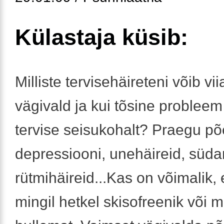
Külastaja küsib:
Milliste tervisehäireteni võib vi
vägivald ja kui tõsine problee
tervise seisukohalt? Praegu põ
depressiooni, unehäireid, süd
rütmihäireid...Kas on võimalik, 
mingil hetkel skisofreenik või m