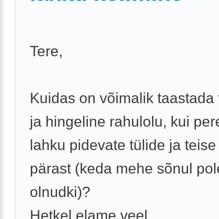
Tere,
Kuidas on võimalik taastada
ja hingeline rahulolu, kui pe
lahku pidevate tülide ja teise
pärast (keda mehe sõnul pol
olnudki)?
Hetkel elame veel ...