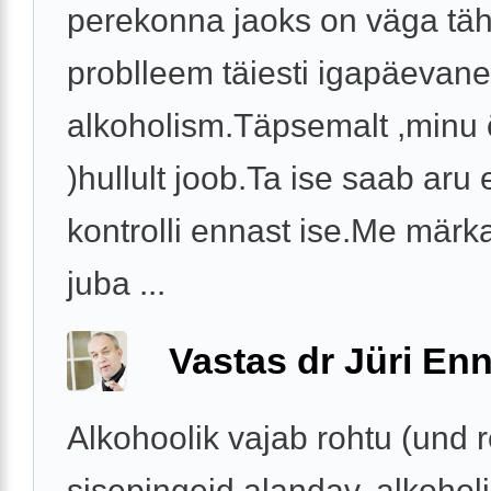
perekonna jaoks on väga täht
problleem täiesti igapäevane
alkoholism.Täpsemalt ,minu
)hullult joob.Ta ise saab aru e
kontrolli ennast ise.Me mär
juba ...
Vastas dr Jüri Enn
Alkohoolik vajab rohtu (und r
sisepingeid alandav, alkohol