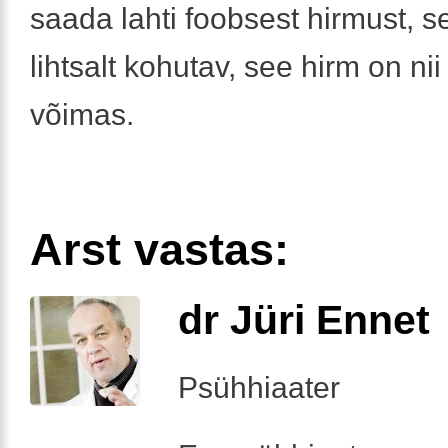
saada lahti foobsest hirmust, s
lihtsalt kohutav, see hirm on nii
võimas.
Arst vastas:
dr Jüri Ennet
Psühhiaater