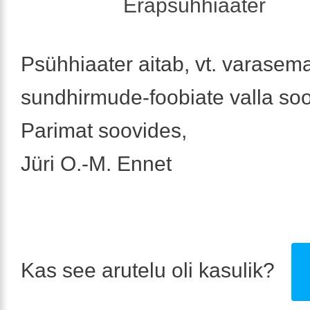
Erapsühhiaater
Psühhiaater aitab, vt. varasem
sundhirmude-foobiate valla soo
Parimat soovides,
Jüri O.-M. Ennet
Kas see arutelu oli kasulik?