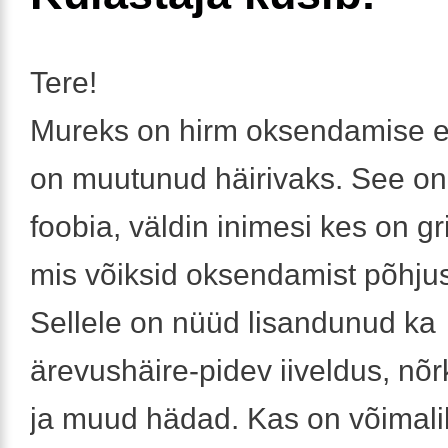
Tere!
Mureks on hirm oksendamise e
on muutunud häirivaks. See on
foobia, väldin inimesi kes on gri
mis võiksid oksendamist põhju
Sellele on nüüd lisandunud ka
ärevushäire-pidev iiveldus, nõr
ja muud hädad. Kas on võimali