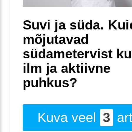
Suvi ja süda. Ku
mõjutavad
südametervist k
ilm ja aktiivne
puhkus?
Kuva veel
3
art