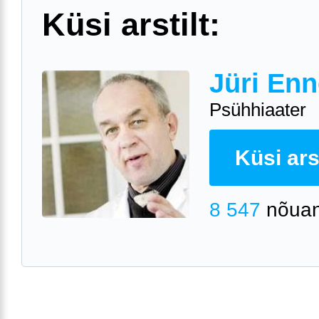
Küsi arstilt:
Jüri Enn
Psühhiaater
Küsi arst
8 547
nõuan