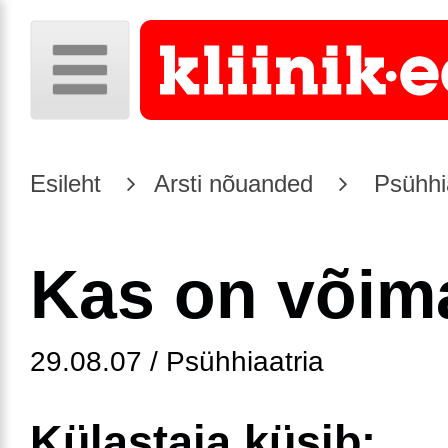
Esileht
Arsti nõuanded
Psühhia
Kas on võima
29.08.07 / Psühhiaatria
Külastaja küsib: