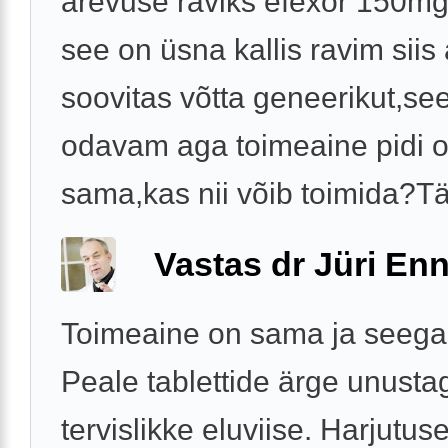
ärevuse raviks efexor 150m
see on üsna kallis ravim siis
soovitas võtta geneerikut,see 
odavam aga toimeaine pidi 
sama,kas nii võib toimida?Tä
Vastas dr Jüri Enn
Toimeaine on sama ja seega
Peale tablettide ärge unusta
tervislikke eluviise. Harjutus