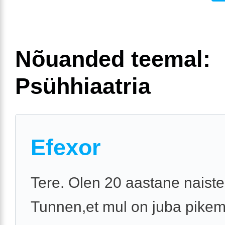
Nõuanded teemal:
Psühhiaatria
Efexor
Tere. Olen 20 aastane naist
Tunnen,et mul on juba pike