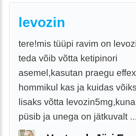
levozin
tere!mis tüüpi ravim on levoz
teda võib võtta ketipinori
asemel,kasutan praegu effex
hommikul kas ja kuidas võiks
lisaks võtta levozin5mg,kun
püsib ja unega on jätkuvalt ..