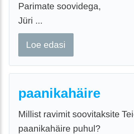
Parimate soovidega,
Jüri ...
Loe edasi
paanikahäire
Millist ravimit soovitaksite Te
paanikahäire puhul?