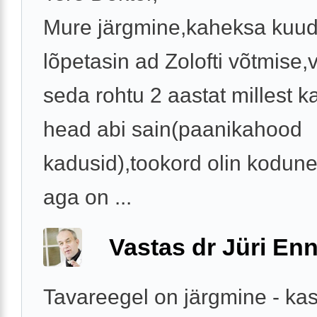
Mure järgmine,kaheksa kuud
lõpetasin ad Zolofti võtmise,
seda rohtu 2 aastat millest k
head abi sain(paanikahood
kadusid),tookord olin kodun
aga on ...
Vastas dr Jüri Enn
Tavareegel on järgmine - ka