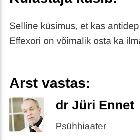
Selline küsimus, et kas antide
Effexori on võimalik osta ka ilma
Arst vastas:
dr Jüri Ennet
Psühhiaater