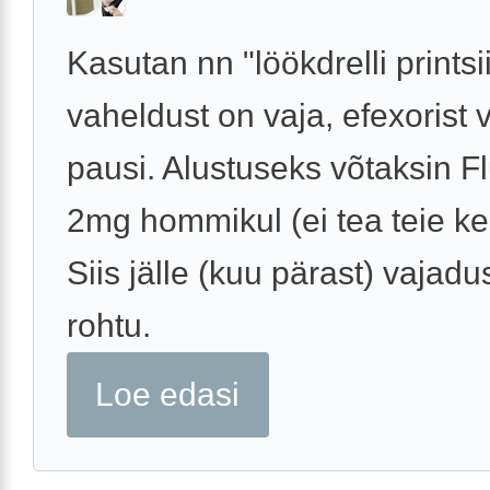
Kasutan nn "löökdrelli printsii
vaheldust on vaja, efexorist v
pausi. Alustuseks võtaksin Fl
2mg hommikul (ei tea teie ke
Siis jälle (kuu pärast) vajadu
rohtu.
Loe edasi