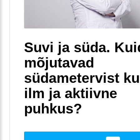
Suvi ja süda. Ku
mõjutavad
südametervist k
ilm ja aktiivne
puhkus?