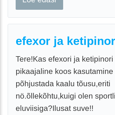
efexor ja ketipino
Tere!Kas efexori ja ketipinori
pikaajaline koos kasutamine
põhjustada kaalu tõusu,eriti
nö.õllekõhtu,kuigi olen sportl
eluviisiga?Ilusat suve!!