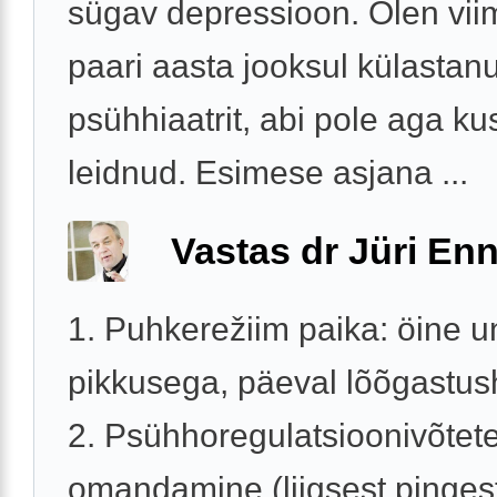
sügav depressioon. Olen vi
paari aasta jooksul külastan
psühhiaatrit, abi pole aga kus
leidnud. Esimese asjana ...
Vastas dr Jüri Enn
1. Puhkerežiim paika: öine un
pikkusega, päeval lõõgastus
2. Psühhoregulatsioonivõtet
omandamine (liigsest pinges