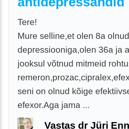
antidepressandid
Tere!
Mure selline,et olen 8a olnu
depressiooniga,olen 36a ja 
jooksul võtnud mitmeid roht
remeron,prozac,cipralex,efe
seni on olnud kõige efektiiv
efexor.Aga jama ...
Vastas dr Jüri Enn