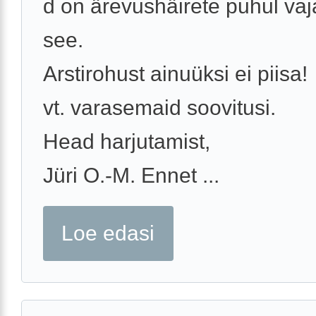
d on ärevushäirete puhul vaj
see.
Arstirohust ainuüksi ei piisa!
vt. varasemaid soovitusi.
Head harjutamist,
Jüri O.-M. Ennet ...
Loe edasi