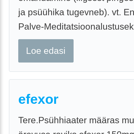
ja psüühika tugevneb). vt. E
Palve-Meditatsioonalustuseks
Loe edasi
efexor
Tere.Psühhiaater määras mu