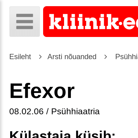
Esileht
Arsti nõuanded
Psühhia
Efexor
08.02.06 / Psühhiaatria
Külastaja küsib: