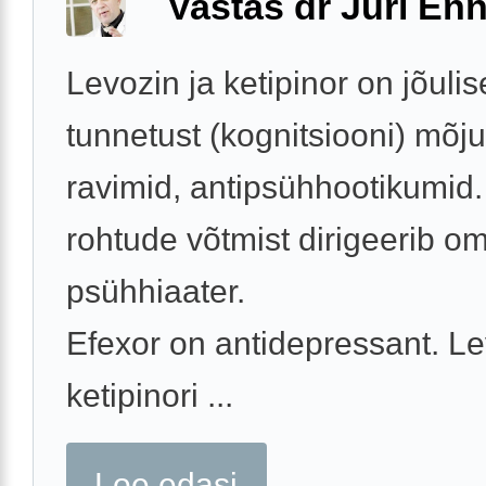
Vastas dr Jüri Enn
Levozin ja ketipinor on jõuli
tunnetust (kognitsiooni) mõj
ravimid, antipsühhootikumid
rohtude võtmist dirigeerib om
psühhiaater.
Efexor on antidepressant. Le
ketipinori ...
Loe edasi