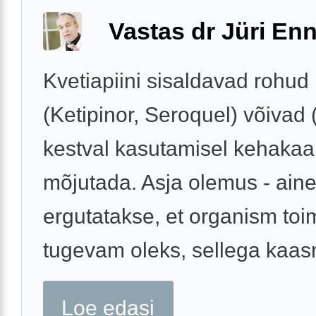
Vastas dr Jüri Enn
Kvetiapiini sisaldavad rohud
(Ketipinor, Seroquel) võivad 
kestval kasutamisel kehakaa
mõjutada. Asja olemus - ain
ergutatakse, et organism to
tugevam oleks, sellega kaasn
Loe edasi