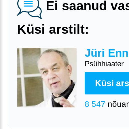
Ei saanud va
Küsi arstilt:
Jüri Enn
Psühhiaater
Küsi arst
8 547
nõuan