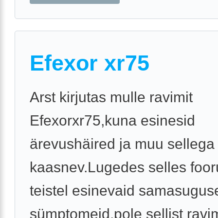
Efexor xr75
Arst kirjutas mulle ravimit
Efexorxr75,kuna esinesid
ärevushäired ja muu sellega
kaasnev.Lugedes selles foor
teistel esinevaid samasugus
sümptomeid,pole sellist ravim