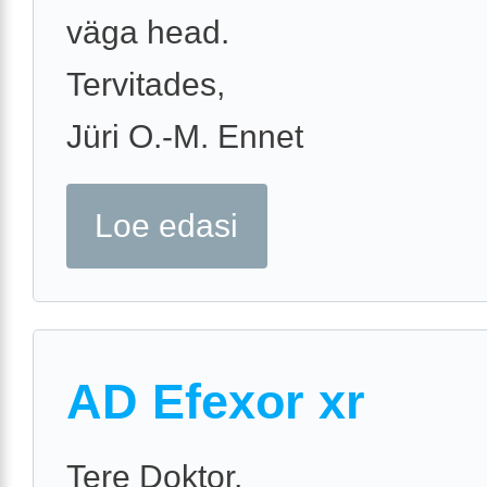
väga head.
Tervitades,
Jüri O.-M. Ennet
Loe edasi
AD Efexor xr
Tere Doktor,