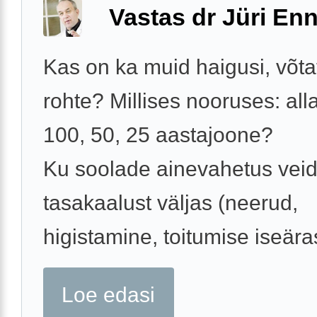
Vastas dr Jüri Enn
Kas on ka muid haigusi, võtat
rohte? Millises nooruses: alla
100, 50, 25 aastajoone?
Ku soolade ainevahetus veid
tasakaalust väljas (neerud,
higistamine, toitumise iseära
Loe edasi