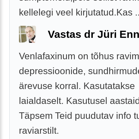
kellelegi veel kirjutatud.Kas ..
Vastas dr Jüri Enn
Venlafaxinum on tõhus ravi
depressioonide, sundhirmud
ärevuse korral. Kasutatakse
laialdaselt. Kasutusel aastaid
Täpsem Teid puudutav info t
raviarstilt.