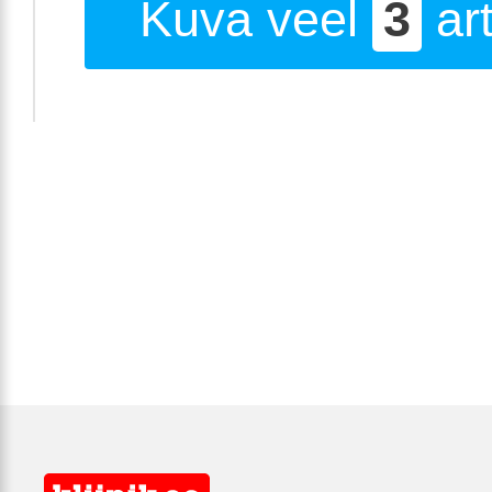
Kuva veel
3
art