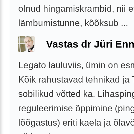
olnud hingamiskrambid, nii e
lämbumistunne, kõõksub ...
Vastas dr Jüri Enn
Legato lauluviis, ümin on es
Kõik rahustavad tehnikad ja
sobilikud võtted ka. Lihaspin
reguleerimise õppimine (pin
lõõgastus) eriti kaela ja õla