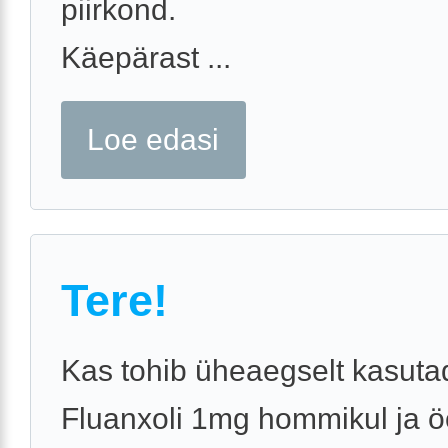
piirkond.
Käepärast ...
Loe edasi
Tere!
Kas tohib üheaegselt kasuta
Fluanxoli 1mg hommikul ja 