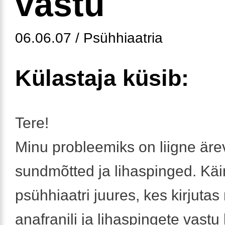
vastu
06.06.07 / Psühhiaatria
Külastaja küsib:
Tere!
Minu probleemiks on liigne äre
sundmõtted ja lihaspinged. Käi
psühhiaatri juures, kes kirjutas
anafranili ja lihaspingete vastu k