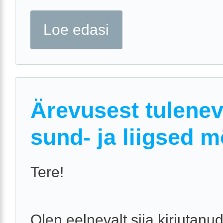
Loe edasi
Ärevusest tulene
sund- ja liigsed m
Tere!
Olen eelnevalt siia kirjutanu