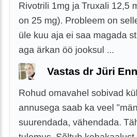
Rivotrili 1mg ja Truxali 12,5 
on 25 mg). Probleem on selle
üle kuu aja ei saa magada st
aga ärkan öö jooksul ...
Vastas dr Jüri Enn
Rohud omavahel sobivad küll
annusega saab ka veel "män
suurendada, vähendada. Täh
tulemus. Sõltub kehakaalust,