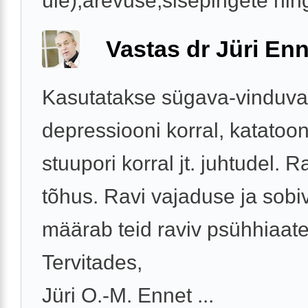
üle),ärevuse,sisepingete ning
Vastas dr Jüri Enn
Kasutatakse sügava-vinduva
depressiooni korral, katatoo
stuupori korral jt. juhtudel. 
tõhus. Ravi vajaduse ja sobi
määrab teid raviv psühhiaate
Tervitades,
Jüri O.-M. Ennet ...