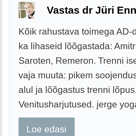
Vastas dr Jüri Enn
Kõik rahustava toimega AD-d
ka lihaseid lõõgastada: Amitri
Saroten, Remeron. Trenni i
vaja muuta: pikem soojendus
alul ja lõõgastus trenni lõpus
Venitusharjutused. jerge yoga
Loe edasi