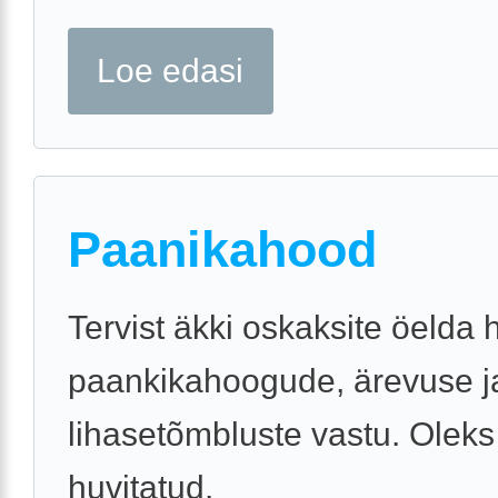
Loe edasi
Paanikahood
Tervist äkki oskaksite öelda h
paankikahoogude, ärevuse j
lihasetõmbluste vastu. Olek
huvitatud.