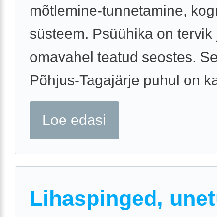
mõtlemine-tunnetamine, kogn
süsteem. Psüühika on tervik 
omavahel teatud seostes. Se
Põhjus-Tagajärje puhul on ka 
Loe edasi
Lihaspinged, une