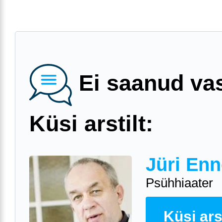
Ei saanud va
Küsi arstilt:
Jüri Enn
Psühhiaater
Küsi arst