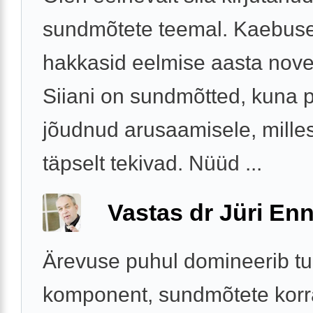
sundmõtete teemal. Kaebus
hakkasid eelmise aasta nove
Siiani on sundmõtted, kuna 
jõudnud arusaamisele, mille
täpselt tekivad. Nüüd ...
Vastas dr Jüri Enn
Ärevuse puhul domineerib t
komponent, sundmõtete korr