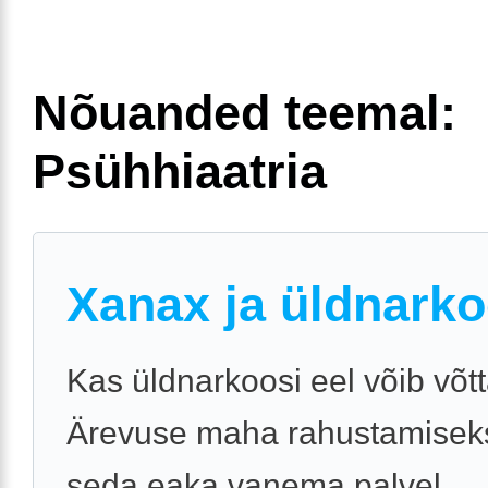
Nõuanded teemal:
Psühhiaatria
Xanax ja üldnarko
Kas üldnarkoosi eel võib võt
Ärevuse maha rahustamiseks
seda eaka vanema palvel.