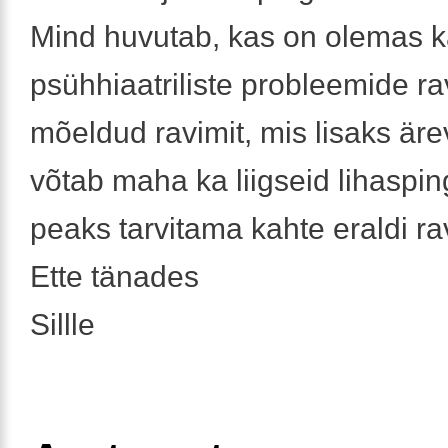
Mind huvutab, kas on olemas ka
psühhiaatriliste probleemide r
mõeldud ravimit, mis lisaks är
võtab maha ka liigseid lihasping
peaks tarvitama kahte eraldi rav
Ette tänades
Sillle