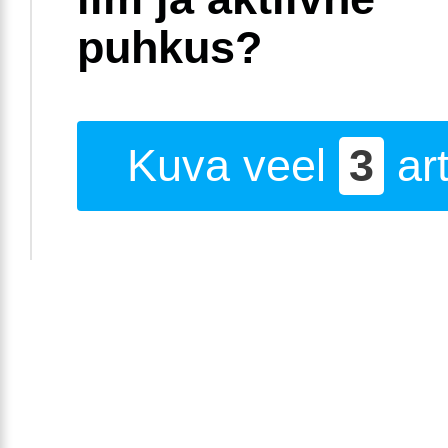
puhkus?
Kuva veel
3
art