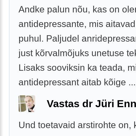
Andke palun nõu, kas on ol
antidepressante, mis aitava
puhul. Paljudel anridepressa
just kõrvalmõjuks unetuse te
Lisaks sooviksin ka teada, mi
antidepressant aitab kõige ...
Vastas dr Jüri Enn
Und toetavaid arstirohte on,