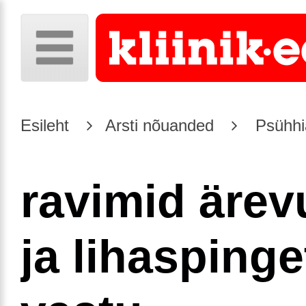
Esileht
Arsti nõuanded
Psühhia
ravimid ärev
ja lihaspinge