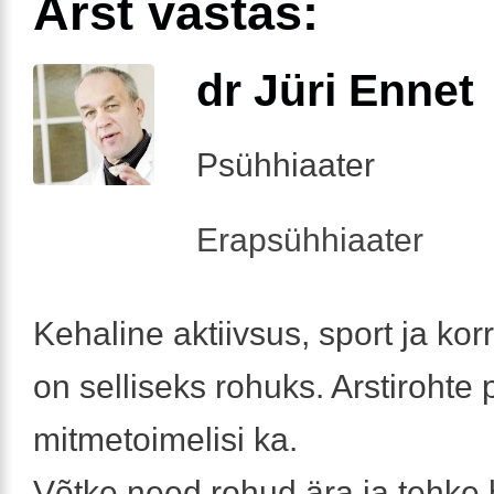
Arst vastas:
dr Jüri Ennet
Psühhiaater
Erapsühhiaater
Kehaline aktiivsus, sport ja kor
on selliseks rohuks. Arstirohte p
mitmetoimelisi ka.
Võtke need rohud ära ja tehke h