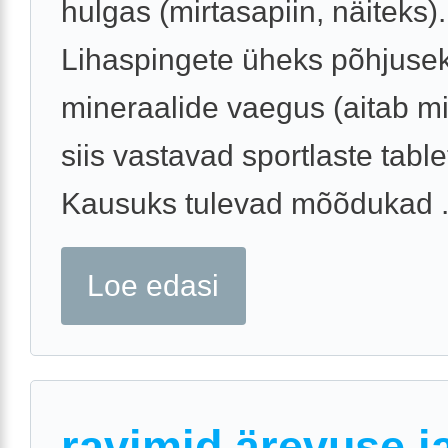
hulgas (mirtasapiin, näiteks).
Lihaspingete üheks põhjuse
mineraalide vaegus (aitab mi
siis vastavad sportlaste tablet
Kausuks tulevad mõõdukad .
Loe edasi
ravimid ärevuse j