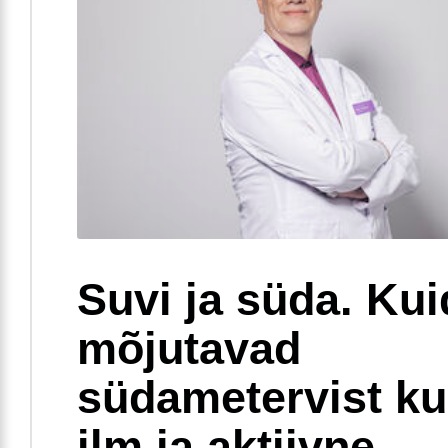
Suvi ja süda. Ku
mõjutavad
südametervist k
ilm ja aktiivne