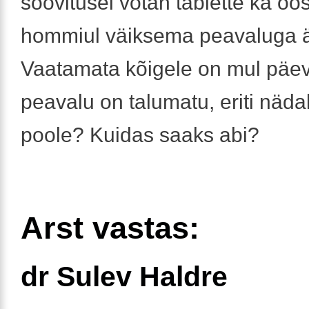
soovitusel võtan tablette ka öös
hommiul väiksema peavaluga ä
Vaatamata kõigele on mul päev
peavalu on talumatu, eriti näda
poole? Kuidas saaks abi?
Arst vastas:
dr Sulev Haldre