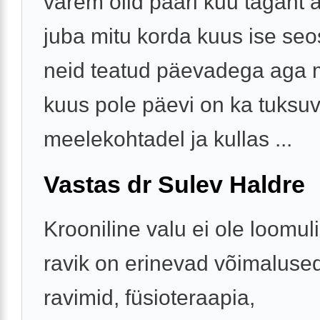
varem olid paari kuu tagant
juba mitu korda kuus ise seo
neid teatud päevadega aga 
kuus pole päevi on ka tuksuv
meelekohtadel ja kullas ...
Vastas dr Sulev Haldre
Krooniline valu ei ole loomuli
ravik on erinevad võimalused
ravimid, füsioteraapia,