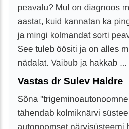
peavalu? Mul on diagnoos m
aastat, kuid kannatan ka pi
ja mingi kolmandat sorti pea
See tuleb öösiti ja on alles m
nädalat. Vaibub ja hakkab ...
Vastas dr Sulev Haldre
Sõna "trigeminoautonoomne
tähendab kolmiknärvi süstee
autonoomset närvisüsteemi 