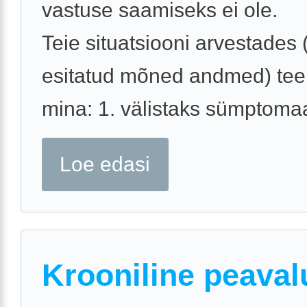
vastuse saamiseks ei ole.
Teie situatsiooni arvestades (
esitatud mõned andmed) tee
mina: 1. välistaks sümptomaati
Loe edasi
Krooniline peaval