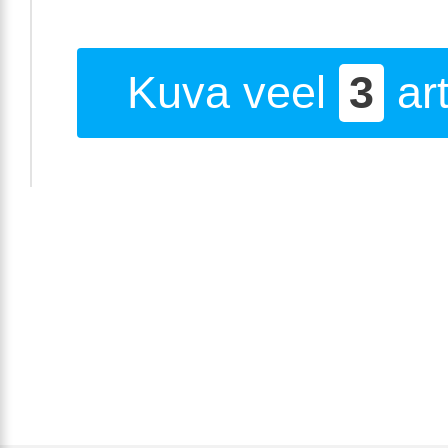
Kuva veel
3
art