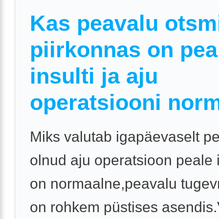
Kas peavalu otsm
piirkonnas on pea
insulti ja aju
operatsiooni nor
Miks valutab igapäevaselt pe
olnud aju operatsioon peale i
on normaalne,peavalu tugev
on rohkem püstises asendis.