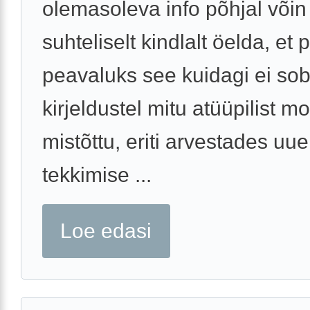
olemasoleva info põhjal võin
suhteliselt kindlalt öelda, et 
peavaluks see kuidagi ei sob
kirjeldustel mitu atüüpilist m
mistõttu, eriti arvestades uu
tekkimise ...
Loe edasi