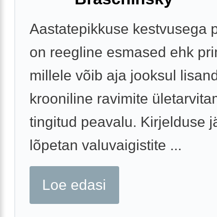
Aastatepikkuse kestvusega 
on reegline esmased ehk pr
millele võib aja jooksul lisa
krooniline ravimite ületarvita
tingitud peavalu. Kirjelduse jä
lõpetan valuvaigistite ...
Loe edasi