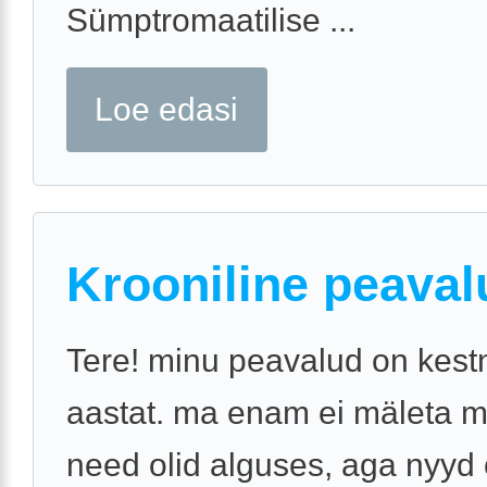
Sümptromaatilise ...
Loe edasi
Krooniline peaval
Tere! minu peavalud on kest
aastat. ma enam ei mäleta mi
need olid alguses, aga nyyd