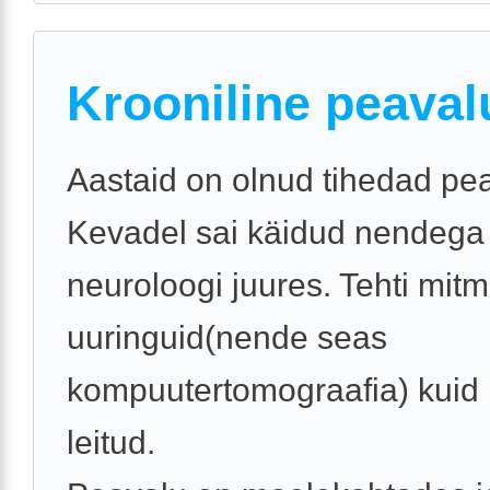
Krooniline peaval
Aastaid on olnud tihedad pe
Kevadel sai käidud nendega
neuroloogi juures. Tehti mitm
uuringuid(nende seas
kompuutertomograafia) kuid 
leitud.