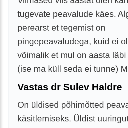
Viimased viis aastat olen k
tugevate peavalude käes. Alg
perearst et tegemist on
pingepeavaludega, kuid ei ol
võimalik et mul on aasta läbi
(ise ma küll seda ei tunne) Mi
Vastas dr Sulev Haldre
On üldised põhimõtted peav
käsitlemiseks. Üldist uuringut