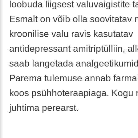
loobuda liigsest valuvaigistite t
Esmalt on võib olla soovitatav
kroonilise valu ravis kasutatav
antidepressant amitriptülliin, al
saab langetada analgeetikumid
Parema tulemuse annab farma
koos psühhoteraapiaga. Kogu 
juhtima perearst.