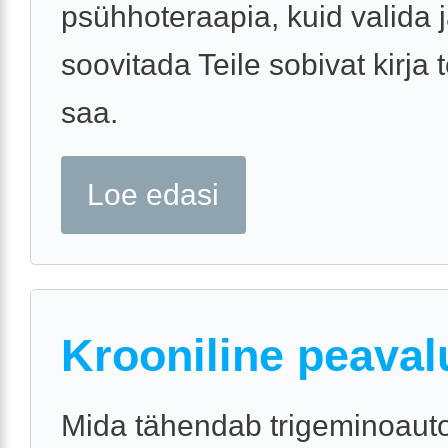
psühhoteraapia, kuid valida 
soovitada Teile sobivat kirja t
saa.
Loe edasi
Krooniline peaval
Mida tähendab trigeminoau