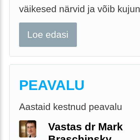
väikesed närvid ja võib kujun
Loe edasi
PEAVALU
Aastaid kestnud peavalu
Vastas dr Mark
Braschinsky