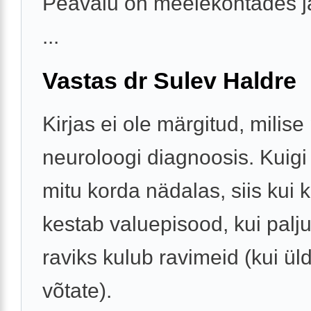
Peavalu on meelekohtades ja
...
Vastas dr Sulev Haldre
Kirjas ei ole märgitud, milis
neuroloogi diagnoosis. Kuigi
mitu korda nädalas, siis kui 
kestab valuepisood, kui palju
raviks kulub ravimeid (kui ül
võtate).