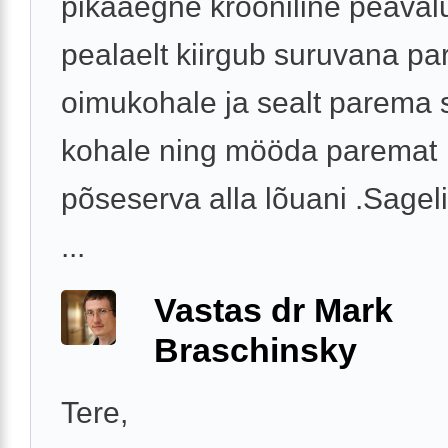
pikaaegne krooniline peaval
pealaelt kiirgub suruvana p
oimukohale ja sealt parema 
kohale ning mööda paremat
põseserva alla lõuani .Sagel
...
Vastas dr Mark
Braschinsky
Tere,