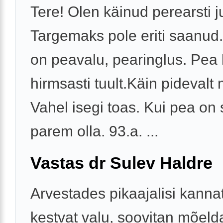
Tere! Olen käinud perearsti j
Targemaks pole eriti saanud.
on peavalu, pearinglus. Pea
hirmsasti tuult.Käin pidevalt 
Vahel isegi toas. Kui pea on
parem olla. 93.a. ...
Vastas dr Sulev Haldre
Arvestades pikaajalisi kannat
kestvat valu, soovitan mõeld