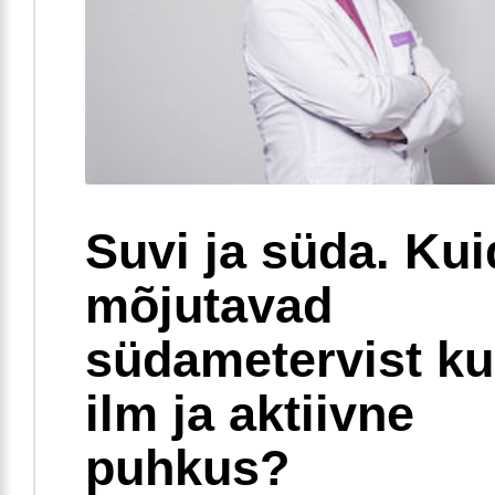
Suvi ja süda. Ku
mõjutavad
südametervist k
ilm ja aktiivne
puhkus?