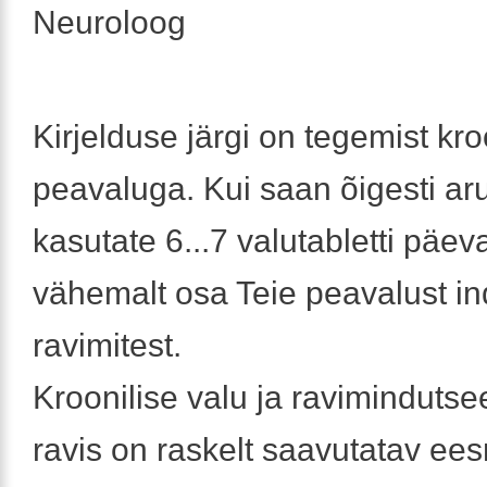
Neuroloog
Kirjelduse järgi on tegemist kro
peavaluga. Kui saan õigesti aru
kasutate 6...7 valutabletti päev
vähemalt osa Teie peavalust in
ravimitest.
Kroonilise valu ja ravimindutse
ravis on raskelt saavutatav ee