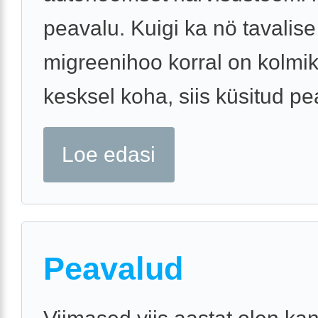
peavalu. Kuigi ka nö tavalise
migreenihoo korral on kolmi
kesksel koha, siis küsitud pea
Loe edasi
Peavalud