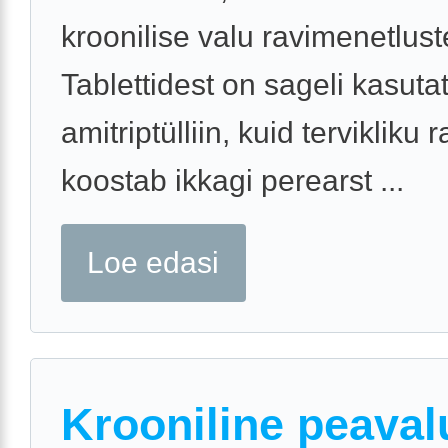
kroonilise valu ravimenetlust
Tablettidest on sageli kasuta
amitriptülliin, kuid tervikliku 
koostab ikkagi perearst ...
Loe edasi
Krooniline peaval