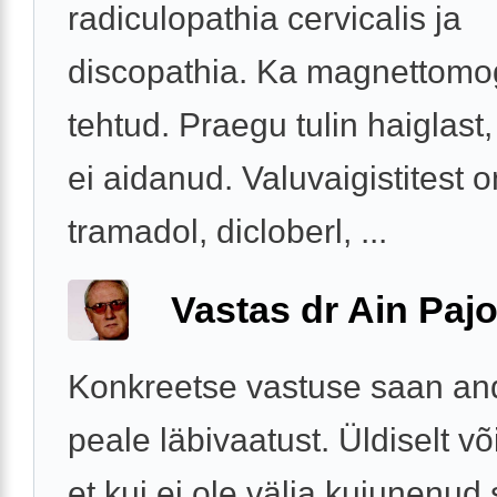
radiculopathia cervicalis ja
discopathia. Ka magnettomo
tehtud. Praegu tulin haiglast,
ei aidanud. Valuvaigistitest 
tramadol, dicloberl, ...
Vastas dr Ain Paj
Konkreetse vastuse saan an
peale läbivaatust. Üldiselt võ
et kui ei ole välja kujunenu