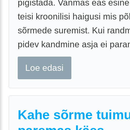
pigistada. Vanmas eas esine
teisi kroonilisi haigusi mis p
sõrmede suremist. Kui randm
pidev kandmine asja ei paran
Loe edasi
Kahe sõrme tuim