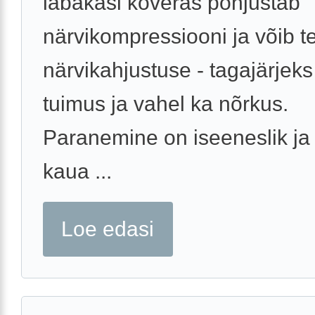
labakäsi kõveras põhjustab
närvikompressiooni ja võib t
närvikahjustuse - tagajärjek
tuimus ja vahel ka nõrkus.
Paranemine on iseeneslik ja 
kaua ...
Loe edasi