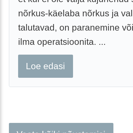
nõrkus-käelaba nõrkus ja va
talutavad, on paranemine võ
ilma operatsioonita. ...
Loe edasi