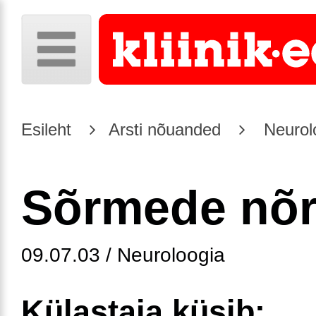
Esileht
Arsti nõuanded
Neurol
Sõrmede nõ
09.07.03 / Neuroloogia
Külastaja küsib: