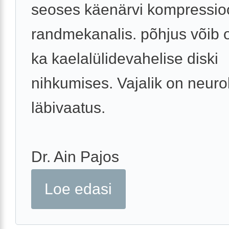
seoses käenärvi kompressio
randmekanalis. põhjus võib o
ka kaelalülidevahelise diski
nihkumises. Vajalik on neuro
läbivaatus.
Dr. Ain Pajos
Loe edasi