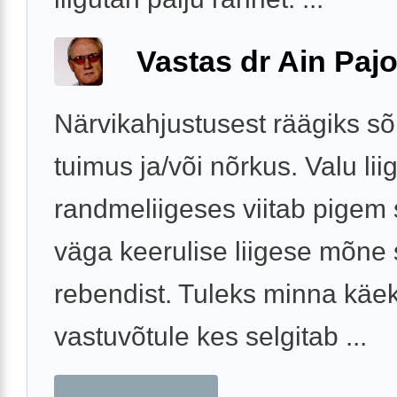
Vastas dr Ain Paj
Närvikahjustusest räägiks s
tuimus ja/või nõrkus. Valu lii
randmeliigeses viitab pigem 
väga keerulise liigese mõne
rebendist. Tuleks minna käek
vastuvõtule kes selgitab ...