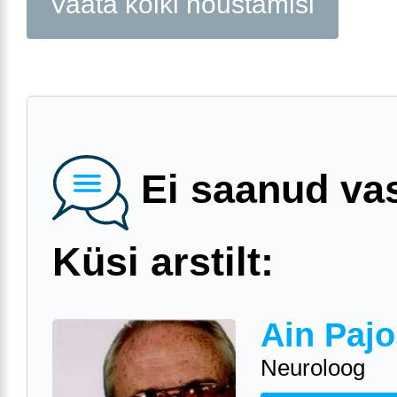
Vaata kõiki nõustamisi
Ei saanud va
Küsi arstilt:
Ain Pajo
Neuroloog