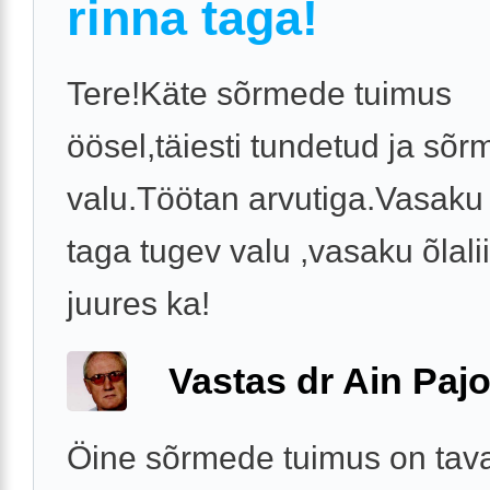
rinna taga!
Tere!Käte sõrmede tuimus
öösel,täiesti tundetud ja sõr
valu.Töötan arvutiga.Vasaku
taga tugev valu ,vasaku õlali
juures ka!
Vastas dr Ain Paj
Öine sõrmede tuimus on taval