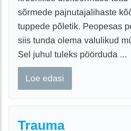
sõrmede pajnutajalihaste kõ
tuppede põletik. Peopesas p
siis tunda olema valulikud m
Sel juhul tuleks pöörduda ...
Loe edasi
Trauma