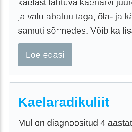
kaelast lähtuva käenärvi juur
ja valu abaluu taga, õla- ja k
samuti sõrmedes. Võib ka lis
Loe edasi
Kaelaradikuliit
Mul on diagnoositud 4 aastat