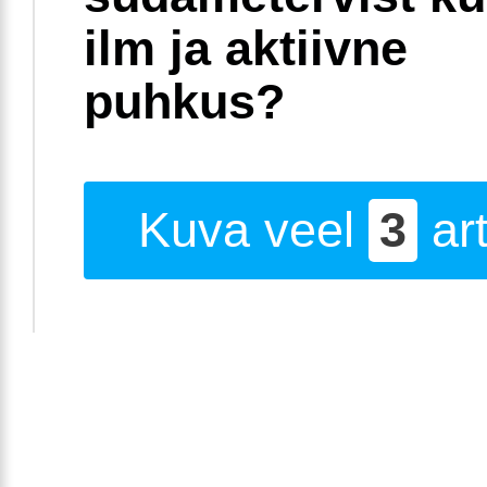
ilm ja aktiivne
puhkus?
Kuva veel
3
art