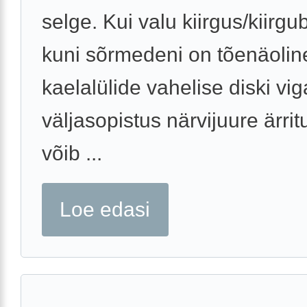
selge. Kui valu kiirgus/kiirgu
kuni sõrmedeni on tõenäolin
kaelalülide vahelise diski vig
väljasopistus närvijuure ärrit
võib ...
Loe edasi