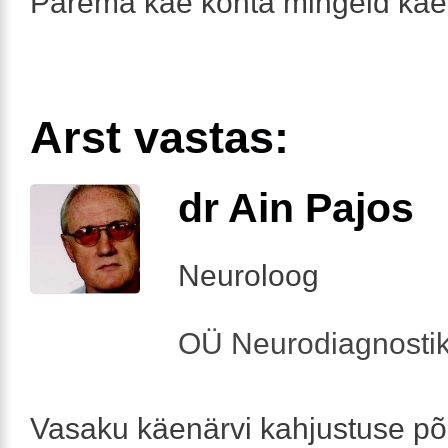
Parema käe kohta mingeid kaeb
Arst vastas:
dr Ain Pajos
Neuroloog
OÜ Neurodiagnosti
Vasaku käenärvi kahjustuse põ