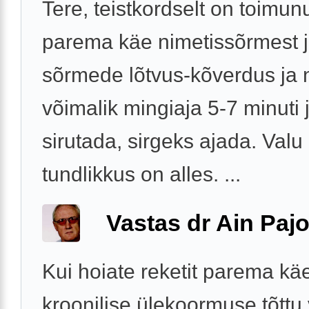
Tere, teistkordselt on toimun
parema käe nimetissõrmest 
sõrmede lõtvus-kõverdus ja 
võimalik mingiaja 5-7 minuti 
sirutada, sirgeks ajada. Valu 
tundlikkus on alles. ...
Vastas dr Ain Paj
Kui hoiate reketit parema kä
kroonilise ülekoormuse tõttu