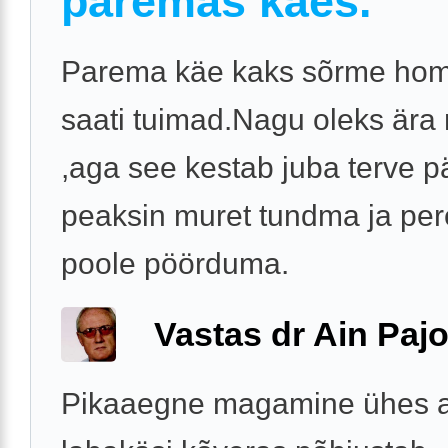
paremas käes.
Parema käe kaks sõrme hom
saati tuimad.Nagu oleks är
,aga see kestab juba terve 
peaksin muret tundma ja per
poole pöörduma.
Vastas dr Ain Paj
Pikaaegne magamine ühes 