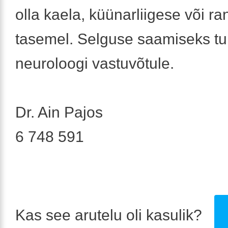
olla kaela, küünarliigese või r
tasemel. Selguse saamiseks tu
neuroloogi vastuvõtule.
Dr. Ain Pajos
6 748 591
Kas see arutelu oli kasulik?