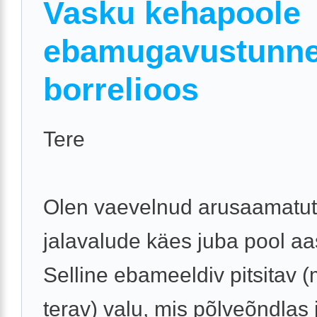
Vasku kehapoole
ebamugavustunne
borrelioos
Tere
Olen vaevelnud arusaamatu
jalavalude käes juba pool aas
Selline ebameeldiv pitsitav (
terav) valu, mis põlveõndlas 