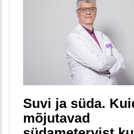
Suvi ja süda. Ku
mõjutavad
südametervist k