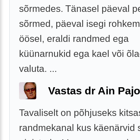
sõrmedes. Tänasel päeval p
sõrmed, päeval isegi rohkem
öösel, eraldi randmed ega
küünarnukid ega kael või õla
valuta. ...
Vastas dr Ain Paj
Tavaliselt on põhjuseks kitsa
randmekanal kus käenärvid