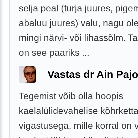
selja peal (turja juures, pig
abaluu juures) valu, nagu ol
mingi närvi- või lihassõlm. Ta
on see paariks ...
Vastas dr Ain Paj
Tegemist võib olla hoopis
kaelalülidevahelise kõhrkett
vigastusega, mille korral on 