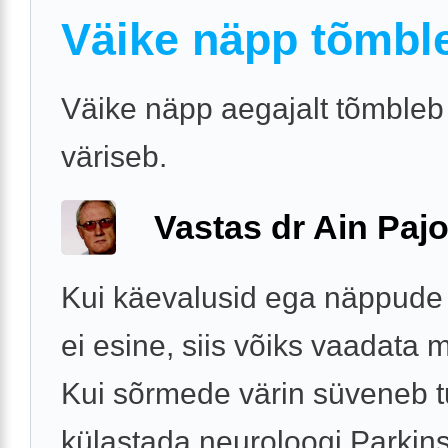
Väike näpp tõmbl
Väike näpp aegajalt tõmbleb
väriseb.
Vastas dr Ain Paj
Kui käevalusid ega näppude 
ei esine, siis võiks vaadata m
Kui sõrmede värin süveneb t
külastada neuroloogi Parkins