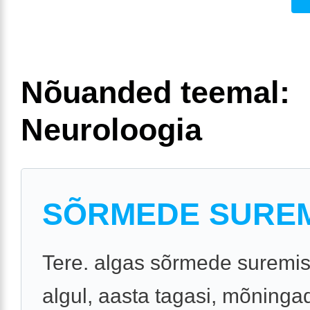
Nõuanded teemal:
Neuroloogia
SÕRMEDE SURE
Tere. algas sõrmede suremis
algul, aasta tagasi, mõninga