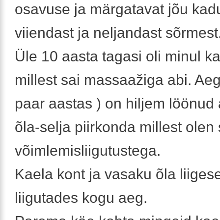
osavuse ja märgatavat jõu kad
viiendast ja neljandast sõrmest
Üle 10 aasta tagasi oli minul kae
millest sai massaažiga abi. Aeg-
paar aastas ) on hiljem löönud 
õla-selja piirkonda millest ole
võimlemisliigutustega.
Kaela kont ja vasaku õla liige
liigutades kogu aeg.