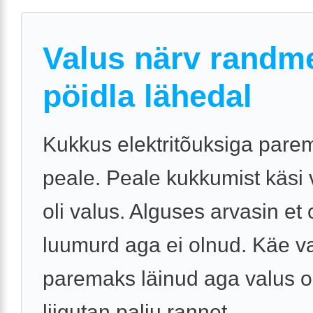
Valus närv randm
pöidla lähedal
Kukkus elektritõuksiga pare
peale. Peale kukkumist käsi 
oli valus. Alguses arvasin et o
luumurd aga ei olnud. Käe v
paremaks läinud aga valus o
liigutan palju rannet. ...