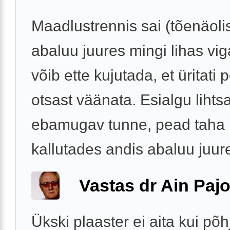
Maadlustrennis sai (tõenäolis
abaluu juures mingi lihas viga.
võib ette kujutada, et üritati 
otsast väänata. Esialgu lihtsa
ebamugav tunne, pead taha
kallutades andis abaluu juure
Vastas dr Ain Paj
Ükski plaaster ei aita kui põh