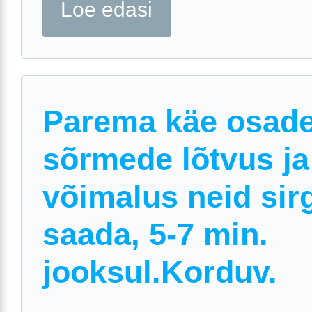
Loe edasi
Parema käe osad
sõrmede lõtvus ja
võimalus neid sir
saada, 5-7 min.
jooksul.Korduv.