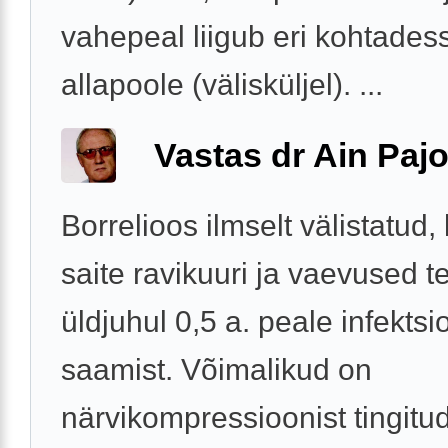
vahepeal liigub eri kohtades
allapoole (välisküljel). ...
Vastas dr Ain Paj
Borrelioos ilmselt välistatud,
saite ravikuuri ja vaevused t
üldjuhul 0,5 a. peale infektsi
saamist. Võimalikud on
närvikompressioonist tingitu