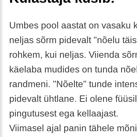
Umbes pool aastat on vasaku kä
neljas sõrm pidevalt "nõelu täis
rohkem, kui neljas. Viienda sõ
käelaba mudides on tunda nõe
randmeni. "Nõelte" tunde inten
pidevalt ühtlane. Ei olene füüsil
pingutusest ega kellaajast.
Viimasel ajal panin tähele mõn