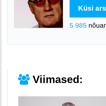
Küsi arst
5 985
nõuan
Viimased: