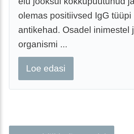
elu jooksul kokkupuutunud j
olemas positiivsed IgG tüüpi
antikehad. Osadel inimestel j
organismi ...
Loe edasi