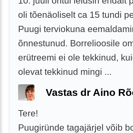
10. juuli õhtul leidsin endalt 
oli tõenäoliselt ca 15 tundi p
Puugi terviokuna eemaldami
õnnestunud. Borrelioosile o
erütreemi ei ole tekkinud, ku
olevat tekkinud mingi ...
Vastas dr Aino R
Tere!
Puugiründe tagajärjel võib b