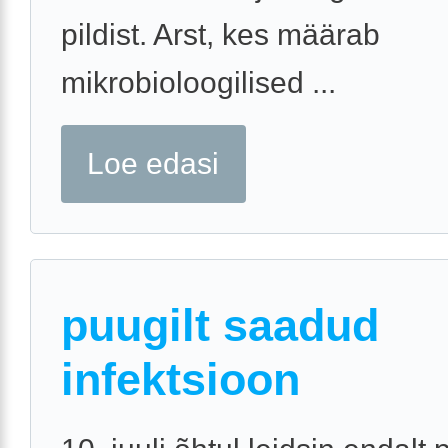
pildist. Arst, kes määrab
mikrobioloogilised ...
Loe edasi
puugilt saadud
infektsioon