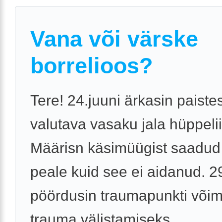
Vana või värske
borrelioos?
Tere! 24.juuni ärkasin paistes
valutava vasaku jala hüppeli
Määrisn käsimüügist saadud 
peale kuid see ei aidanud. 2
pöördusin traumapunkti võim
trauma välistamiseks. ...