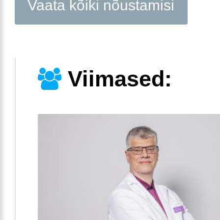
Vaata kõiki nõustamisi
Viimased: