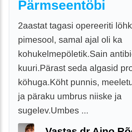
Pärmseentöbi
2aastat tagasi opereeriti lö
pimesool, samal ajal oli ka
kohukelmepöletik.Sain antib
kuuri.Pärast seda algasid p
köhuga.Köht punnis, meelet
ja päraku umbrus niiske ja
sugelev.Umbes ...
Vastas dr Aino R