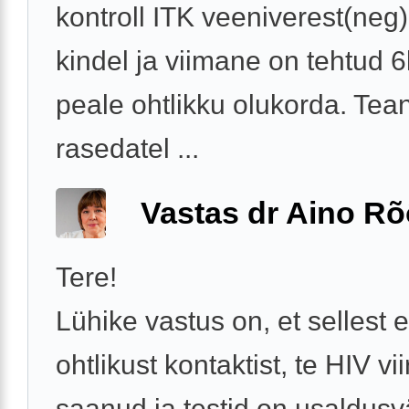
kontroll ITK veeniverest(ne
kindel ja viimane on tehtud 
peale ohtlikku olukorda. Tean
rasedatel ...
Vastas dr Aino R
Tere!
Lühike vastus on, et sellest 
ohtlikust kontaktist, te HIV vii
saanud ja testid on usaldus