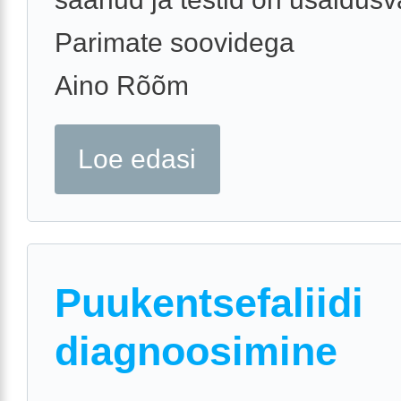
Parimate soovidega
Aino Rõõm
Loe edasi
Puukentsefaliidi
diagnoosimine