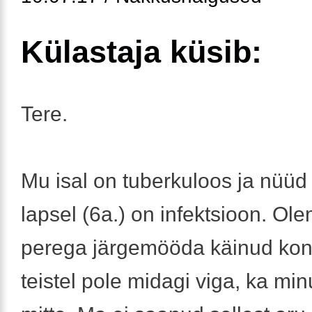
Külastaja küsib:
Tere.
Mu isal on tuberkuloos ja nüüd
lapsel (6a.) on infektsioon. Ole
perega järgemööda käinud kontr
teistel pole midagi viga, ka min