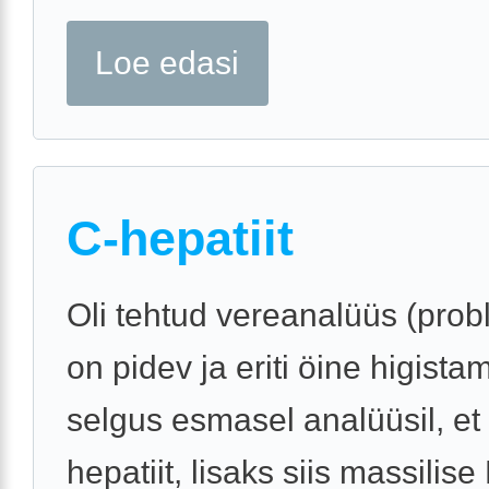
Loe edasi
C-hepatiit
Oli tehtud vereanalüüs (pro
on pidev ja eriti öine higistam
selgus esmasel analüüsil, et
hepatiit, lisaks siis massilise