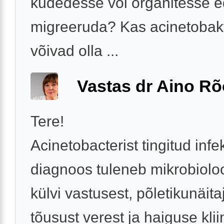
kudedesse või organitesse e
migreeruda? Kas acinetobakt
võivad olla ...
Vastas dr Aino R
Tere!
Acinetobacterist tingitud infe
diagnoos tuleneb mikrobioloo
külvi vastusest, põletikunäita
tõusust verest ja haiguse kliin