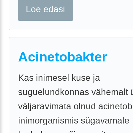
Loe edasi
Acinetobakter
Kas inimesel kuse ja
suguelundkonnas vähemalt ü
väljaravimata olnud acinetob
inimorganismis sügavamale