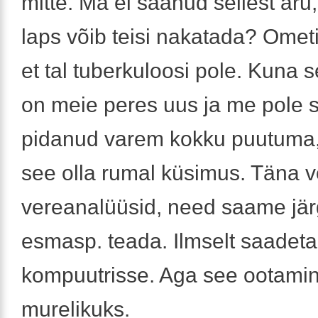
mitte. Ma ei saanud sellest aru
laps võib teisi nakatada? Ometi 
et tal tuberkuloosi pole. Kuna 
on meie peres uus ja me pole 
pidanud varem kokku puutuma, 
see olla rumal küsimus. Täna v
vereanalüüsid, need saame jä
esmasp. teada. Ilmselt saadet
kompuutrisse. Aga see ootami
murelikuks.