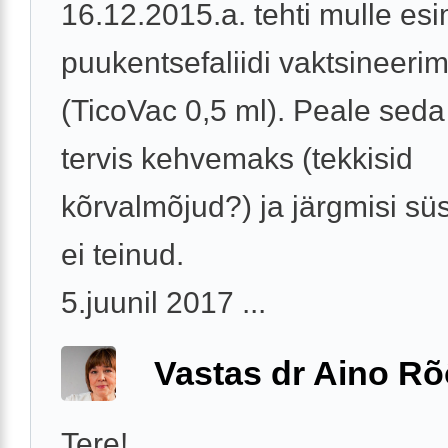
16.12.2015.a. tehti mulle es
puukentsefaliidi vaktsineerim
(TicoVac 0,5 ml). Peale seda
tervis kehvemaks (tekkisid
kõrvalmõjud?) ja järgmisi s
ei teinud.
5.juunil 2017 ...
Vastas dr Aino R
Tere!