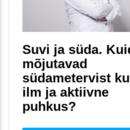
Suvi ja süda. Ku
mõjutavad
südametervist k
ilm ja aktiivne
puhkus?