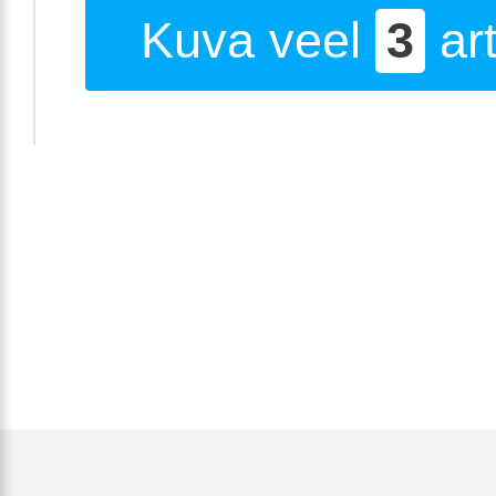
Kuva veel
3
art