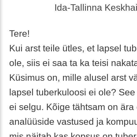
Ida-Tallinna Keskha
Tere!
Kui arst teile ütles, et lapsel tu
ole, siis ei saa ta ka teisi nakat
Küsimus on, mille alusel arst väi
lapsel tuberkuloosi ei ole? See t
ei selgu. Kõige tähtsam on ära
analüüside vastused ja kompuu
mis näitab kas kopsus on tuber