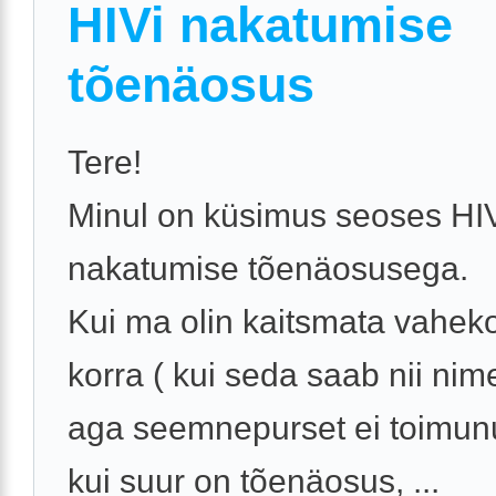
HIVi nakatumise
tõenäosus
Tere!
Minul on küsimus seoses HI
nakatumise tõenäosusega.
Kui ma olin kaitsmata vahek
korra ( kui seda saab nii nim
aga seemnepurset ei toimunud
kui suur on tõenäosus, ...