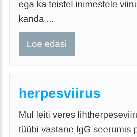
ega ka teistel inimestele viiru
kanda ...
Loe edasi
herpesviirus
Mul leiti veres lihtherpesevii
tüübi vastane IgG seerumis p