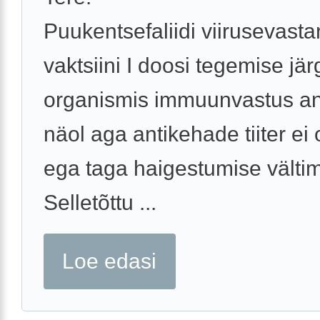
Puukentsefaliidi viirusevast
vaktsiini I doosi tegemise jär
organismis immuunvastus a
näol aga antikehade tiiter ei
ega taga haigestumise vältim
Selletõttu ...
Loe edasi