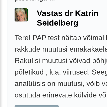
Vastas dr Katrin
Seidelberg
Tere! PAP test näitab võimal
rakkude muutusi emakakael
Rakulisi muutusi võivad põh
põletikud , k.a. viirused. See
analüüsis on muutusi, võib v
osutuda erinevate külvide võt