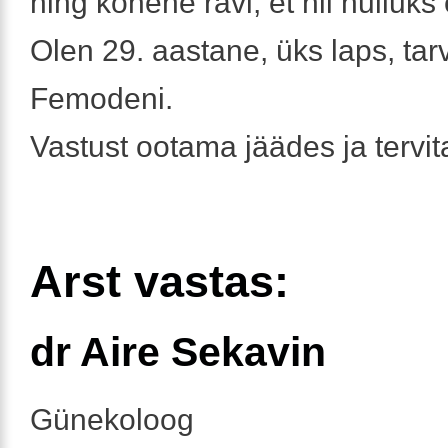
ning kohene ravi, et nii hulluks
Olen 29. aastane, üks laps, tar
Femodeni.
Vastust ootama jäädes ja tervi
Arst vastas:
dr Aire Sekavin
Günekoloog