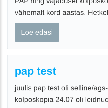
PAP ning vajadusel kolposk
vähemalt kord aastas. Hetkel 
Loe edasi
pap test
juulis pap test oli selline/ags-
kolposkopia 24.07 oli leidnud