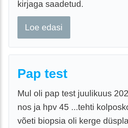
kirjaga saadetud.
Loe edasi
Pap test
Mul oli pap test juulikuus 20
nos ja hpv 45 ...tehti kolposk
võeti biopsia oli kerge düspl