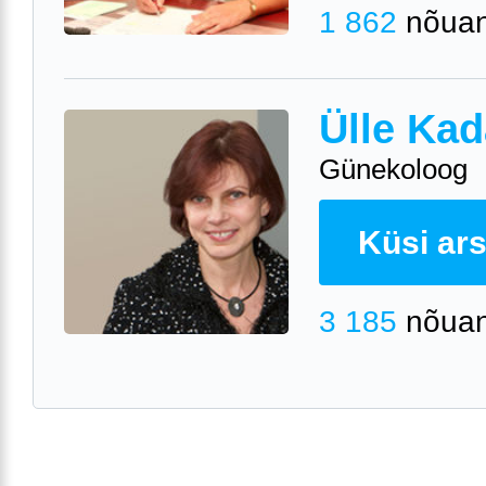
1 862
nõuan
Ülle Kad
Günekoloog
Küsi arst
3 185
nõuan