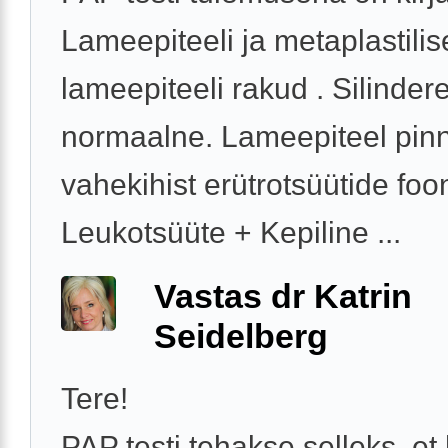
Lameepiteeli ja metaplastilis
lameepiteeli rakud . Silindere
normaalne. Lameepiteel pin
vahekihist erütrotsüütide foon
Leukotsüüte + Kepiline ...
Vastas dr Katrin
Seidelberg
Tere!
PAP testi tehakse selleks, et