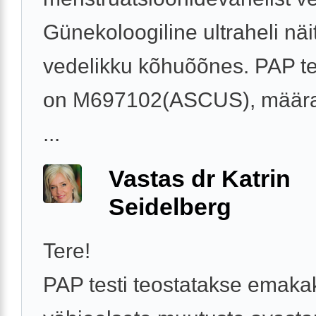
Günekoloogiline ultraheli nä
vedelikku kõhuõõnes. PAP te
on M697102(ASCUS), määra
...
Vastas dr Katrin
Seidelberg
Tere!
PAP testi teostatakse emaka