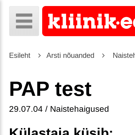
Esileht
Arsti nõuanded
Naiste
PAP test
29.07.04 / Naistehaigused
Külastaja küsib: