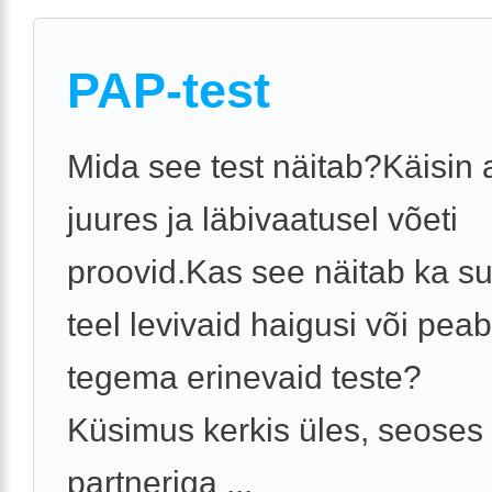
PAP-test
Mida see test näitab?Käisin a
juures ja läbivaatusel võeti
proovid.Kas see näitab ka su
teel levivaid haigusi või peab
tegema erinevaid teste?
Küsimus kerkis üles, seoses
partneriga ...