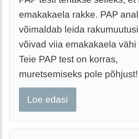
emakakaela rakke. PAP ana
võimaldab leida rakumuutusi
võivad viia emakakaela vähi 
Teie PAP test on korras,
muretsemiseks pole põhjust! 
Loe edasi