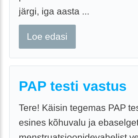
järgi, iga aasta ...
Loe edasi
PAP testi vastus
Tere! Käisin tegemas PAP te
esines kõhuvalu ja ebaselge
menstruatsioonidevahelist v