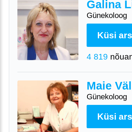
Galina L
Günekoloog
Küsi arst
4 819
nõuan
Maie Väl
Günekoloog
Küsi arst