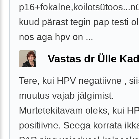
p16+fokalne,koilotsütoos...n
kuud pärast tegin pap testi ol
nos aga hpv on ...
Vastas dr Ülle Kad
Tere, kui HPV negatiivne , si
muutus vajab jälgimist.
Murtetekitavam oleks, kui H
positiivne. Seega korrata ik