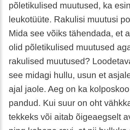
põletikulised muutused, ka esi
leukotüüte. Rakulisi muutusi po
Mida see võiks tähendada, et a
olid põletikulised muutused ag
rakulised muutused? Loodetava
see midagi hullu, usun et asjal
ajal jaole. Aeg on ka kolposkoo
pandud. Kui suur on oht vähkk
tekkeks või aitab õigeaegselt 