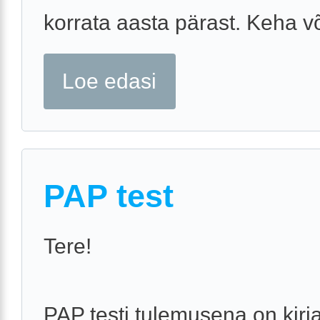
korrata aasta pärast. Keha või
Loe edasi
PAP test
Tere!
PAP testi tulemusena on kirj