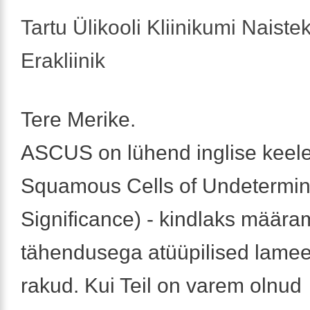
Tartu Ülikooli Kliinikumi Naistek
Erakliinik
Tere Merike.
ASCUS on lühend inglise keeles
Squamous Cells of Undetermi
Significance) - kindlaks määra
tähendusega atüüpilised lameep
rakud. Kui Teil on varem olnud