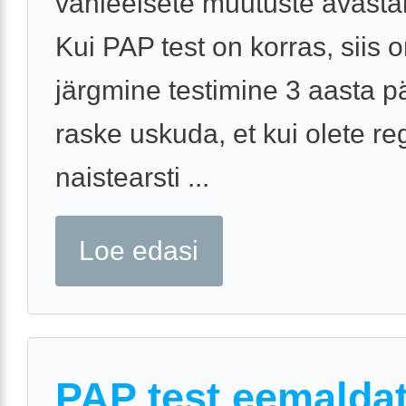
vähieelsete muutuste avasta
Kui PAP test on korras, siis 
järgmine testimine 3 aasta p
raske uskuda, et kui olete re
naistearsti ...
Loe edasi
PAP test eemalda