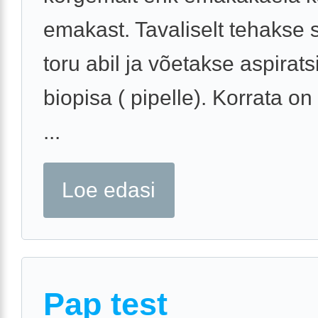
emakast. Tavaliselt tehakse
toru abil ja võetakse aspirats
biopisa ( pipelle). Korrata on
...
Loe edasi
Pap test