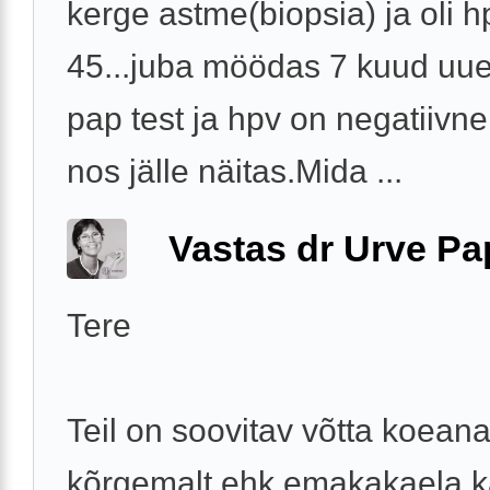
kerge astme(biopsia) ja oli h
45...juba möödas 7 kuud uue
pap test ja hpv on negatiivn
nos jälle näitas.Mida ...
Vastas dr Urve P
Tere
Teil on soovitav võtta koean
kõrgemalt ehk emakakaela ka