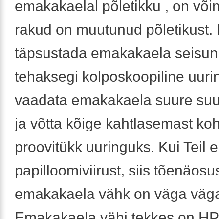
emakakaelal põletikku , on võim
rakud on muutunud põletikust. 
täpsustada emakakaela seisund
tehaksegi kolposkoopiline uurin
vaadata emakakaela suure su
ja võtta kõige kahtlasemast ko
proovitükk uuringuks. Kui Teil e
papilloomiviirust, siis tõenäosus
emakakaela vähk on väga väga
Emakakaela vähi tekkes on HP