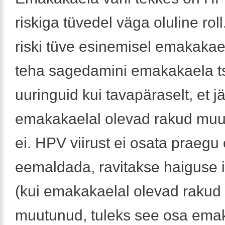
riskiga tüvedel väga oluline ro
riski tüve esinemisel emakakael
teha sagedamini emakakaela tsü
uuringuid kui tavapäraselt, et j
emakakaelal olevad rakud muu
ei. HPV viirust ei osata praegu
eemaldada, ravitakse haiguse 
(kui emakakaelal olevad rakud 
muutunud, tuleks see osa ema