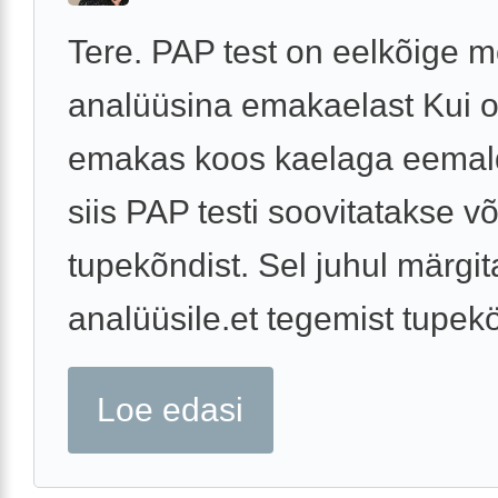
Tere. PAP test on eelkõige 
analüüsina emakaelast Kui 
emakas koos kaelaga eemal
siis PAP testi soovitatakse võ
tupekõndist. Sel juhul märgi
analüüsile.et tegemist tupekö
Loe edasi