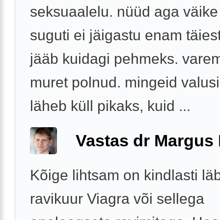
seksuaalelu. nüüd aga väike
suguti ei jäigastu enam täies
jääb kuidagi pehmeks. varem 
muret polnud. mingeid valusi
läheb küll pikaks, kuid ...
Vastas dr Margus
Kõige lihtsam on kindlasti lä
ravikuur Viagra või sellega