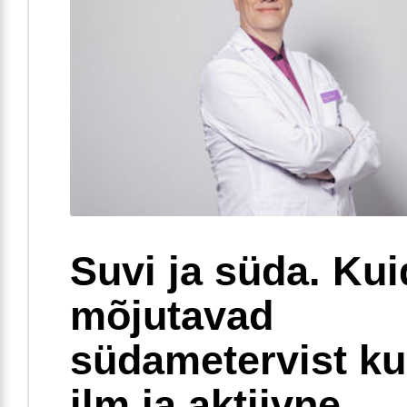
Suvi ja süda. Ku
mõjutavad
südametervist k
ilm ja aktiivne