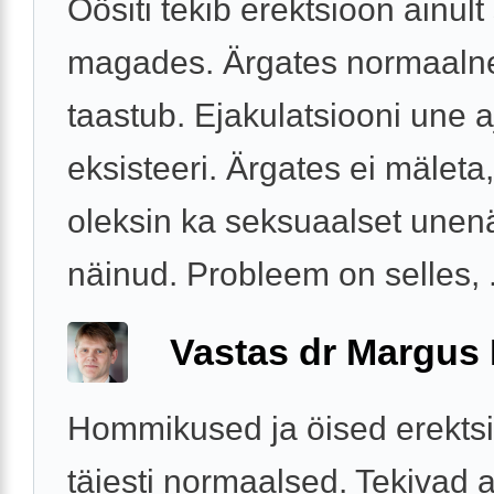
Öösiti tekib erektsioon ainult s
magades. Ärgates normaalne
taastub. Ejakulatsiooni une aj
eksisteeri. Ärgates ei mäleta,
oleksin ka seksuaalset unen
näinud. Probleem on selles, .
Vastas dr Margus
Hommikused ja öised erekts
täiesti normaalsed. Tekivad a