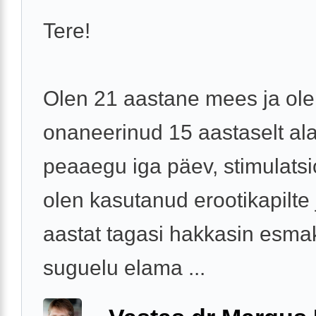
Tere!
Olen 21 aastane mees ja ol
onaneerinud 15 aastaselt al
peaaegu iga päev, stimulats
olen kasutanud erootikapilte j
aastat tagasi hakkasin esma
suguelu elama ...