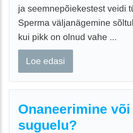
ja seemnepõiekestest veidi tü
Sperma väljanägemine sõltub
kui pikk on olnud vahe ...
Loe edasi
Onaneerimine või
suguelu?