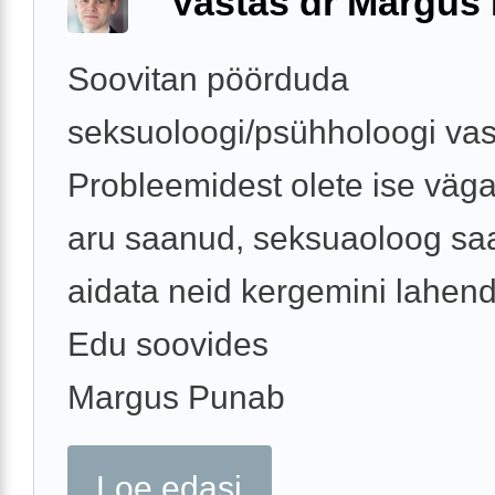
Vastas dr Margus
Soovitan pöörduda
seksuoloogi/psühholoogi vas
Probleemidest olete ise väga
aru saanud, seksuaoloog sa
aidata neid kergemini lahen
Edu soovides
Margus Punab
Loe edasi