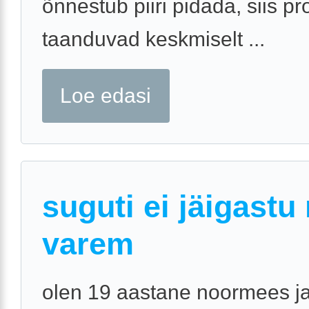
õnnestub piiri pidada, siis p
taanduvad keskmiselt ...
Loe edasi
suguti ei jäigastu
varem
olen 19 aastane noormees ja