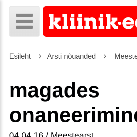
Esileht
Arsti nõuanded
Meeste
magades
onaneerimin
04.04.16 / Meestearst