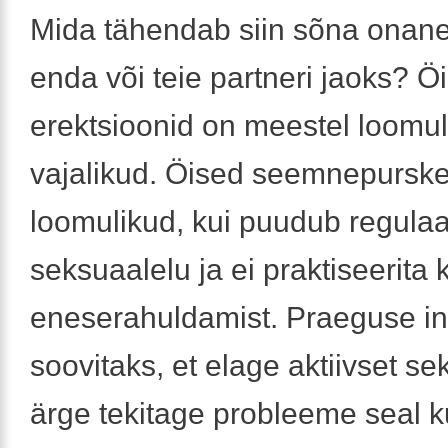
Mida tähendab siin sõna onane
enda või teie partneri jaoks? Ö
erektsioonid on meestel loomul
vajalikud. Öised seemnepursk
loomulikud, kui puudub regula
seksuaalelu ja ei praktiseerita 
eneserahuldamist. Praeguse in
soovitaks, et elage aktiivset se
ärge tekitage probleeme seal k