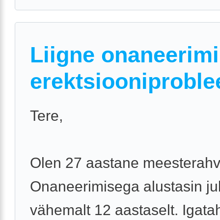
Liigne onaneerimi
erektsiooniprobl
Tere,
Olen 27 aastane meesterahv
Onaneerimisega alustasin j
vähemalt 12 aastaselt. Igatah