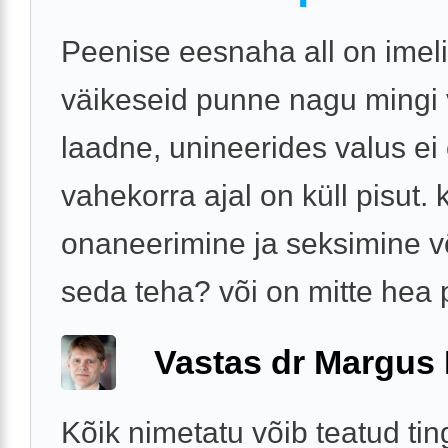
Peenise eesnaha all on imel
väikeseid punne nagu mingi v
laadne, unineerides valus ei 
vahekorra ajal on küll pisut. 
onaneerimine ja seksimine v
seda teha? või on mitte hea p
Vastas dr Margus
Kõik nimetatu võib teatud tin