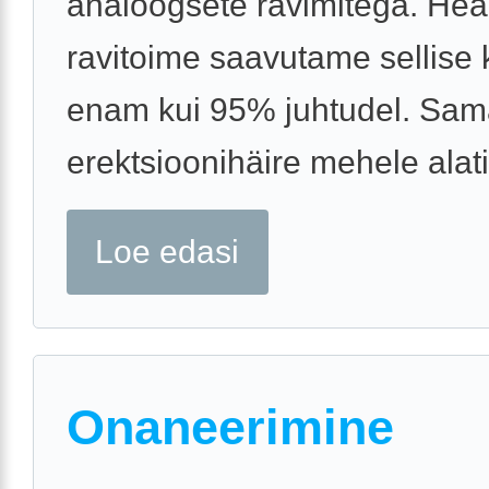
analoogsete ravimitega. Hea
ravitoime saavutame sellise 
enam kui 95% juhtudel. Sam
erektsioonihäire mehele alati 
Loe edasi
Onaneerimine