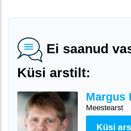
Ei saanud va
Küsi arstilt:
Margus 
Meestearst
Küsi arst