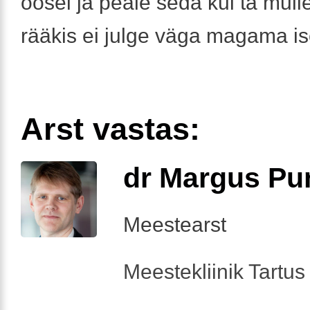
öösel ja peale seda kui ta mull
rääkis ei julge väga magama is
Arst vastas:
dr Margus Pu
Meestearst
Meestekliinik Tartus 