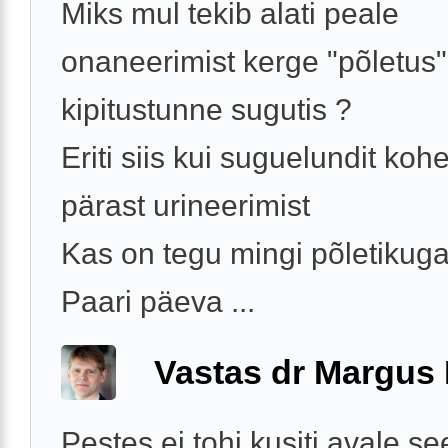
Miks mul tekib alati peale
onaneerimist kerge "põletus"
kipitustunne sugutis ?
Eriti siis kui suguelundit koh
pärast urineerimist
Kas on tegu mingi põletikuga
Paari päeva ...
Vastas dr Margus
Pestes ei tohi kusiti avale se