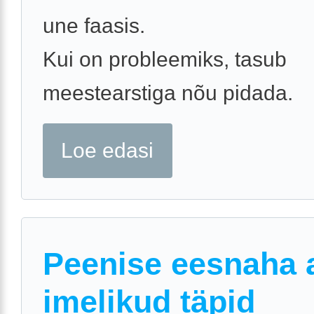
une faasis.
Kui on probleemiks, tasub
meestearstiga nõu pidada.
Loe edasi
Peenise eesnaha a
imelikud täpid