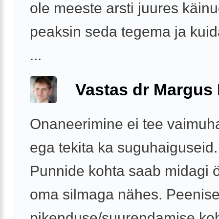
ole meeste arsti juures käinu
peaksin seda tegema ja kui
...
Vastas dr Margus
Onaneerimine ei tee vaimuh
ega tekita ka suguhaiguseid.
Punnide kohta saab midagi ö
oma silmaga nähes. Peenis
pikenduse/suurendamise koh