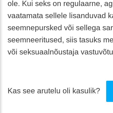
ole. Kui seks on regulaarne, a
vaatamata sellele lisanduvad k
seemnepursked või sellega sa
seemneeritused, siis tasuks me
või seksuaalnõustaja vastuvõtul
Kas see arutelu oli kasulik?