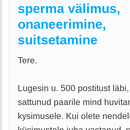
sperma välimus,
onaneerimine,
suitsetamine
Tere.
Lugesin u. 500 postitust läbi,
sattunud paarile mind huvit
kysimusele. Kui olete nende
küsimustele juba vastanud, s