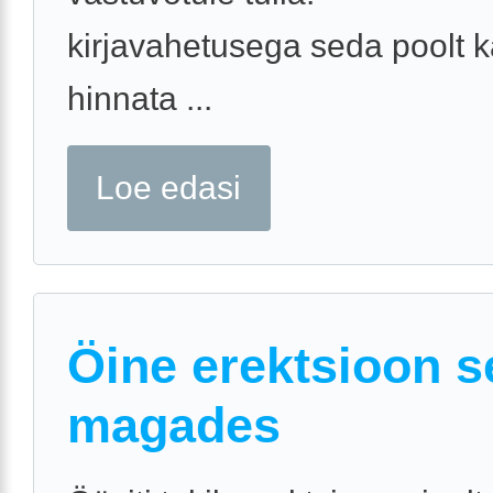
kirjavahetusega seda poolt 
hinnata ...
Loe edasi
Öine erektsioon se
magades