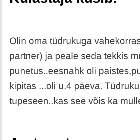
Olin oma tüdrukuga vahekorra
partner) ja peale seda tekkis m
punetus..eesnahk oli paistes,p
kipitas ...oli u.4 päeva. Tüdrukul
tupeseen..kas see võis ka mul