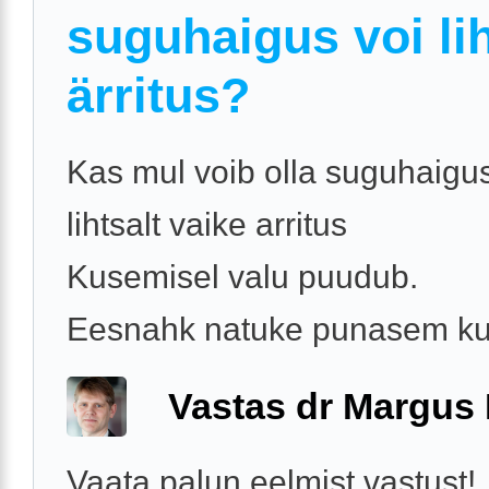
suguhaigus voi lih
ärritus?
Kas mul voib olla suguhaigus
lihtsalt vaike arritus
Kusemisel valu puudub.
Eesnahk natuke punasem ku
Vastas dr Margus
Vaata palun eelmist vastust!