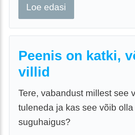
Loe edasi
Peenis on katki, v
villid
Tere, vabandust millest see 
tuleneda ja kas see võib olla
suguhaigus?