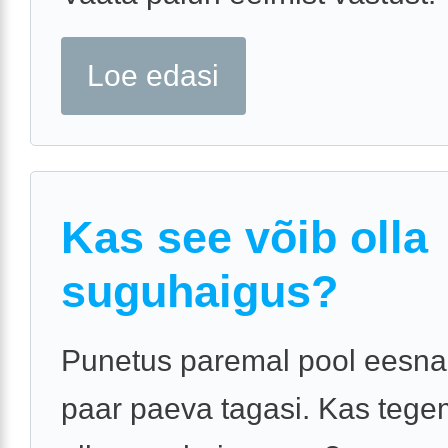
Loe edasi
Kas see võib olla
suguhaigus?
Punetus paremal pool eesnah
paar paeva tagasi. Kas tegem