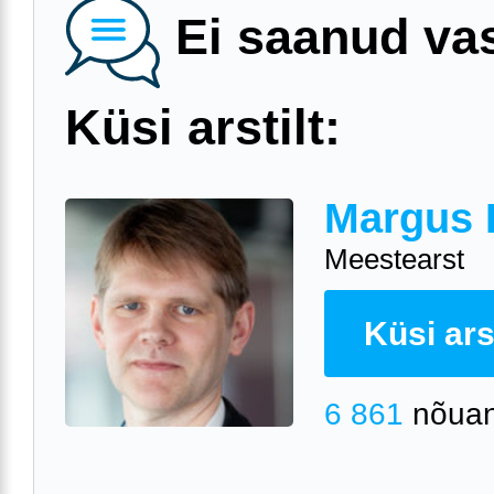
Ei saanud va
Küsi arstilt:
Margus 
Meestearst
Küsi arst
6 861
nõuan