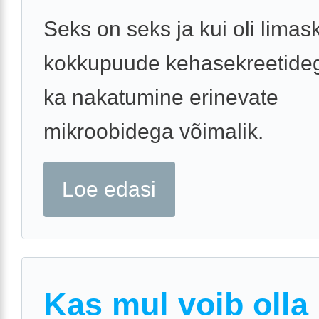
Seks on seks ja kui oli lima
kokkupuude kehasekreetidega
ka nakatumine erinevate
mikroobidega võimalik.
Loe edasi
Kas mul voib olla