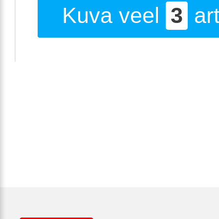
Kuva veel
3
art