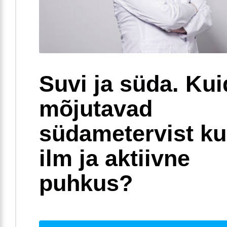
Suvi ja süda. Ku
mõjutavad
südametervist k
ilm ja aktiivne
puhkus?