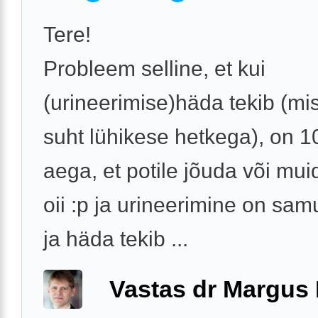
Tere!
Probleem selline, et kui
(urineerimise)häda tekib (mi
suht lühikese hetkega), on 
aega, et potile jõuda või muid
oii :p ja urineerimine on samu
ja häda tekib ...
Vastas dr Margus