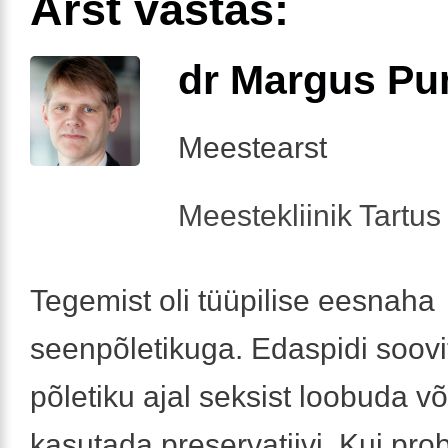
Arst vastas:
dr Margus Pu
Meestearst
Meestekliinik Tartus 
Tegemist oli tüüpilise eesnaha
seenpõletikuga. Edaspidi soovi
põletiku ajal seksist loobuda või
kasutada preservatiivi. Kui pr