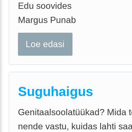
Edu soovides
Margus Punab
Loe edasi
Suguhaigus
Genitaalsoolatüükad? Mida 
nende vastu, kuidas lahti sa