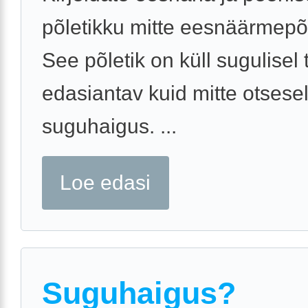
põletikku mitte eesnäärmepõl
See põletik on küll sugulisel 
edasiantav kuid mitte otsesel
suguhaigus. ...
Loe edasi
Suguhaigus?