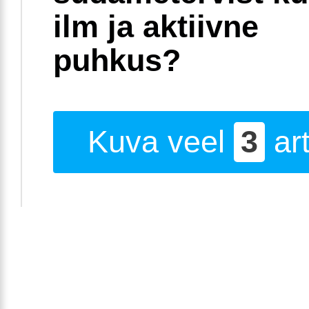
ilm ja aktiivne
puhkus?
Kuva veel
3
art