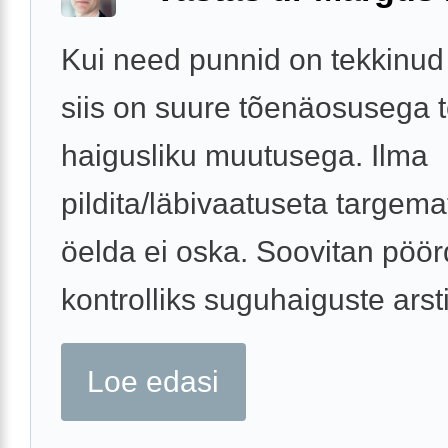
Kui need punnid on tekkinud h
siis on suure tõenäosusega 
haigusliku muutusega. Ilma
pildita/läbivaatuseta targema
öelda ei oska. Soovitan pöö
kontrolliks suguhaiguste arsti 
Loe edasi