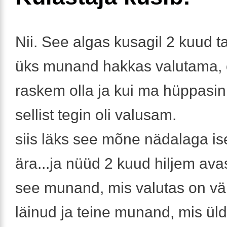
Nii. See algas kusagil 2 kuud ta
üks munand hakkas valutama, 
raskem olla ja kui ma hüppasin
sellist tegin oli valusam.
siis läks see mõne nädalaga i
ära...ja nüüd 2 kuud hiljem avas
see munand, mis valutas on v
läinud ja teine munand, mis üld