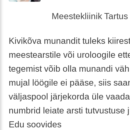
Meestekliinik Tartus 
Kivikõva munandit tuleks kiirest
meestearstile või uroloogile ett
tegemist võib olla munandi väh
mujal löögile ei pääse, siis saa
väljaspool järjekorda üle vaadat
numbrid leiate arsti tutvustuse 
Edu soovides