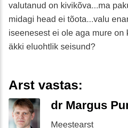
valutanud on kivikõva...ma pak
midagi head ei tõota...valu en
iseenesest ei ole aga mure on k
äkki eluohtlik seisund?
Arst vastas:
dr Margus Pu
Meestearst