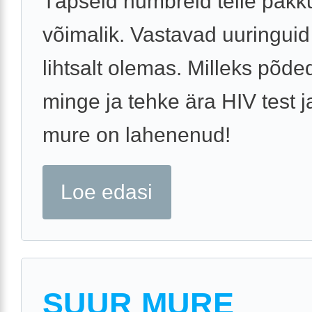
Täpseid numbreid teile pakku
võimalik. Vastavad uuringuid
lihtsalt olemas. Milleks põde
minge ja tehke ära HIV test j
mure on lahenenud!
Loe edasi
SUUR MURE