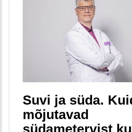
Suvi ja süda. Ku
mõjutavad
südametervist k