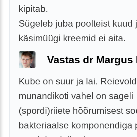
kipitab.
Sügeleb juba poolteist kuud 
käsimüügi kreemid ei aita.
Vastas dr Margus
Kube on suur ja lai. Reievoldi
munandikoti vahel on sageli
(spordi)riiete hõõrumisest s
bakteriaalse komponendiga p