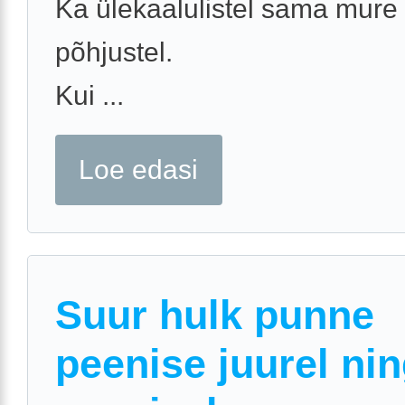
Ka ülekaalulistel sama mure
põhjustel.
Kui ...
Loe edasi
Suur hulk punne
peenise juurel ni