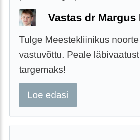
Vastas dr Margus
Tulge Meestekliinikus noorte
vastuvõttu. Peale läbivaatus
targemaks!
Loe edasi