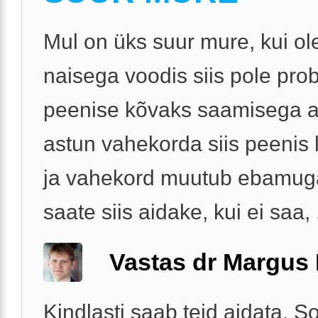
Mul on üks suur mure, kui ol
naisega voodis siis pole pro
peenise kõvaks saamisega a
astun vahekorda siis peenis
ja vahekord muutub ebamug
saate siis aidake, kui ei saa, .
Vastas dr Margus
Kindlasti saab teid aidata. S