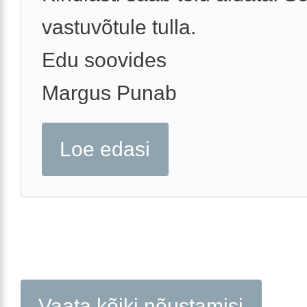
vastuvõtule tulla.
Edu soovides
Margus Punab
Loe edasi
Vaata kõiki nõustamisi