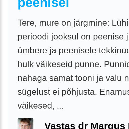
peenisel
Tere, mure on järgmine: Lüh
perioodi jooksul on peenise 
ümbere ja peenisele tekkinu
hulk väikeseid punne. Punni
nahaga samat tooni ja valu n
sügelust ei põhjusta. Enamu
väikesed, ...
Vastas dr Margus