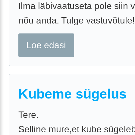
Ilma läbivaatuseta pole siin 
nõu anda. Tulge vastuvõtule!
Loe edasi
Kubeme sügelus
Tere.
Selline mure,et kube sügeleb