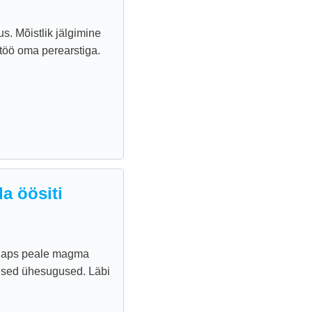
s. Mõistlik jälgimine
ostöö oma perearstiga.
a öösiti
r laps peale magma
mised ühesugused. Läbi