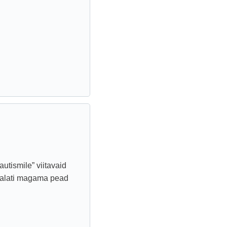
utismile” viitavaid
a alati magama pead