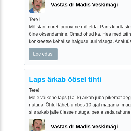
Vastas dr Madis Veskimägi
Tere !
Mõistan muret, proovime mõtelda. Päris kindlasti
öine oksendamine. Omad ohud ka. Hea meditsiini
konkreetse kehalise haiguse uurimisega. Analüüsid
Loe edasi
Laps ärkab öösel tihti
Tere!
Meie väikene laps (1a1k) ärkab juba pikemat aega
nutuga. Õhtul läheb umbes 10 ajal magama, mag
siis ärkab jälle ülesse nutuga, peale seda rahuneb
Vastas dr Madis Veskimägi