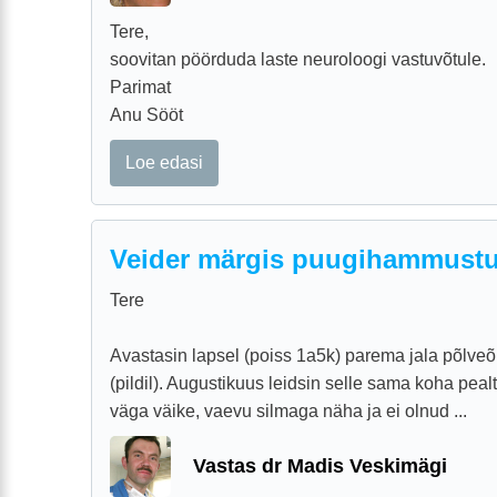
Tere,
soovitan pöörduda laste neuroloogi vastuvõtule.
Parimat
Anu Sööt
Loe edasi
Veider märgis puugihammustu
Tere
Avastasin lapsel (poiss 1a5k) parema jala põlveõ
(pildil). Augustikuus leidsin selle sama koha pealt
väga väike, vaevu silmaga näha ja ei olnud ...
Vastas dr Madis Veskimägi