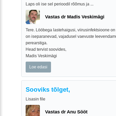
Laps oli ise sel perioodil rõõmus ja ...
Vastas dr Madis Veskimägi
Tere. Lööbega lastehaigusi, viirusinfektsioone on
on iseparanevad, vajadusel vaevuste leevenda
perearstiga.
Head tervist soovides,
Madis Veskimägi
Loe edasi
Sooviks tõlget,
Lisasin file
Vastas dr Anu Sööt