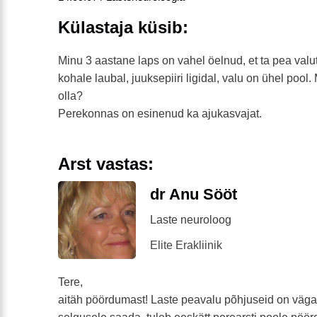
Külastaja küsib:
Minu 3 aastane laps on vahel öelnud, et ta pea val
kohale laubal, juuksepiiri ligidal, valu on ühel pool.
olla?
Perekonnas on esinenud ka ajukasvajat.
Arst vastas:
dr Anu Sööt
Laste neuroloog
Elite Erakliinik
Tere,
aitäh pöördumast! Laste peavalu põhjuseid on väga 