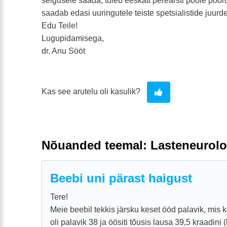
selgusele saada, tuleb eeskätt perearsti poole pöö
saadab edasi uuringutele teiste spetsialistide juurde
Edu Teile!
Lugupidamisega,
dr. Anu Sööt
Kas see arutelu oli kasulik?
Nõuanded teemal: Lasteneurolo
Beebi uni pärast haigust
Tere!
Meie beebil tekkis järsku keset ööd palavik, mis 
oli palavik 38 ja öösiti tõusis lausa 39,5 kraadini