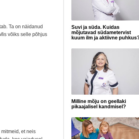
utab. Ta on näidanud
Suvi ja süda. Kuidas
mõjutavad südametervist
 Mis võiks selle põhjus
kuum ilm ja aktiivne puhkus
Milline mõju on geellaki
pikaajalisel kandmisel?
mitmeid, et neis