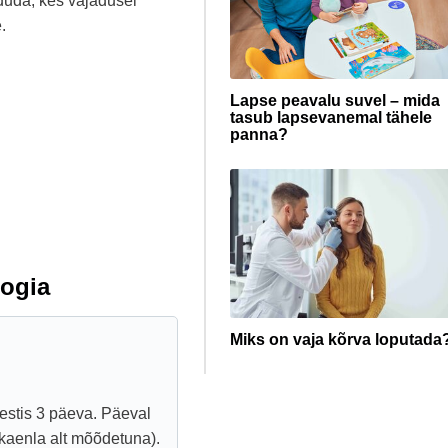
rduda, kes vajadusel
.
Lapse peavalu suvel – mida
tasub lapsevanemal tähele
panna?
ogia
Miks on vaja kõrva loputada
kestis 3 päeva. Päeval
 (kaenla alt mõõdetuna).