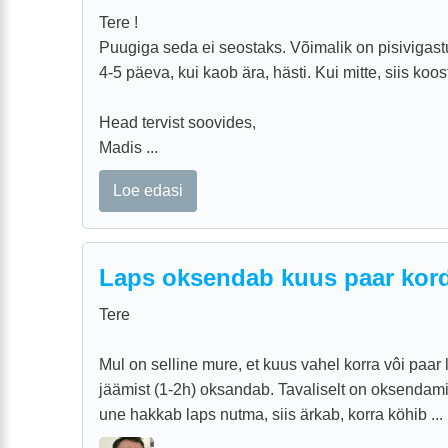
Tere !
Puugiga seda ei seostaks. Võimalik on pisivigastu
4-5 päeva, kui kaob ära, hästi. Kui mitte, siis ko
Head tervist soovides,
Madis ...
Loe edasi
Laps oksendab kuus paar kord
Tere
Mul on selline mure, et kuus vahel korra vôi paa
jäämist (1-2h) oksandab. Tavaliselt on oksenda
une hakkab laps nutma, siis ärkab, korra köhib ...