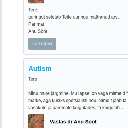
Tere,
uuringut seletab Teile uuringu määranud arst.
Parimat
Anu Sööt
Loe edasi
Autism
Tere
Minu mure järgmine. Mu lapsel on väga mitmeid “a
märke, aga küsiks spetsialisti nõu. Nimelt jääb t
vasakule ja paremale kõigutades, ta kõigutab ...
Vastas dr Anu Sööt