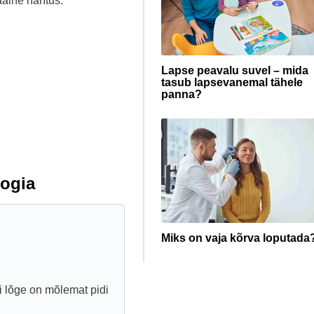
alne nähtus.
Lapse peavalu suvel – mida
tasub lapsevanemal tähele
panna?
ogia
Miks on vaja kõrva loputada
 lõge on mõlemat pidi