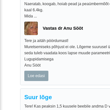
Naeratab, koogab, hoiab pead ja peaümbermõõt
kaal 6.4kg.
Mida ...
Vastas dr Anu Sööt
Tere ja aitäh pöördumast!
Muretsemiseks põhjust ei ole. Lõgeme suurusel üks
seda tuleb vaadata koos lapse muude parameetri
Lugupidamisega
Anu Sööt
Loe edasi
Suur lõge
Tere! Kas peaksin 1,5 kuusele beebile andma D vi