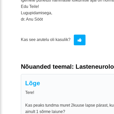
igemete punetus hammaste lõikumise ajal on norma
Edu Teile!
Lugupidamisega,
dr. Anu Sööt
Kas see arutelu oli kasulik?
Nõuanded teemal: Lasteneurolo
Lõge
Tere!
Kas peaks tundma muret 2kuuse lapse pärast, kui
ainult 1 sõrme laiune?