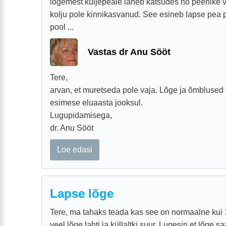
lõgemest küljepeale läheb katsudes nö peenike 
kolju pole kinnikasvanud. See esineb lapse pea 
pool ...
Vastas dr Anu Sööt
Tere,
arvan, et muretseda pole vaja. Lõge ja õmblused v
esimese eluaasta jooksul.
Lugupidamisega,
dr. Anu Sööt
Loe edasi
Lapse lõge
Tere, ma tahaks teada kas see on normaalne kui 1
veel lõge lahti ja küllaltki suur. Lugesin et lõge 