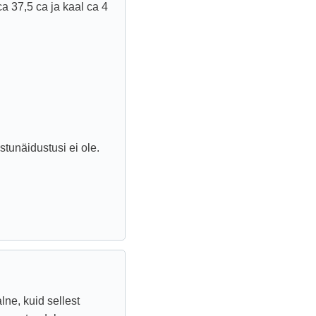
a 37,5 ca ja kaal ca 4
tunäidustusi ei ole.
ne, kuid sellest