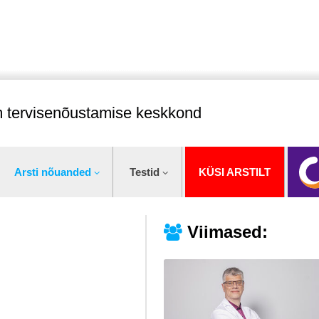
im tervisenõustamise keskkond
Arsti nõuanded
Testid
KÜSI ARSTILT
Viimased: