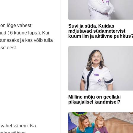
 on lõge vahest
Suvi ja süda. Kuidas
mõjutavad südametervist
nud ( 6 kuune laps ). Kui
kuum ilm ja aktiivne puhkus
unaseks ja kas võib tulla
use eest.
Milline mõju on geellaki
pikaajalisel kandmisel?
, vahel vähem. Ka