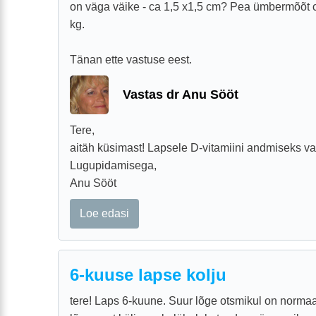
on väga väike - ca 1,5 x1,5 cm? Pea ümbermõõt c
kg.
Tänan ette vastuse eest.
Vastas dr Anu Sööt
Tere,
aitäh küsimast! Lapsele D-vitamiini andmiseks vas
Lugupidamisega,
Anu Sööt
Loe edasi
6-kuuse lapse kolju
tere! Laps 6-kuune. Suur lõge otsmikul on normaal