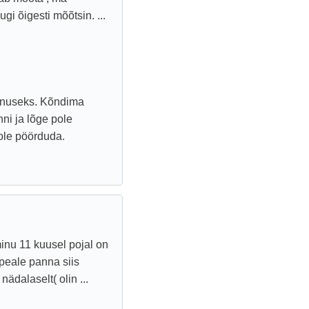
i õigesti mõõtsin. ...
vanuseks. Kõndima
ni ja lõge pole
ole pöörduda.
inu 11 kuusel pojal on
 peale panna siis
dalaselt( olin ...