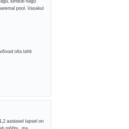
vagu, tundub nagu
paremal pool. Vasakul
õivad olla lahti
,2 aastasel lapsel on
saab mõõta , ma