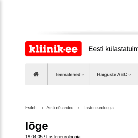
Eesti külastatu
Teemalehed
Haiguste ABC
Esileht
Arsti nõuanded
Lasteneuroloogia
lõge
18.04.05 / Lasteneuroloogia