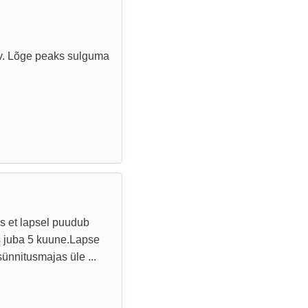
ev. Lõge peaks sulguma
as et lapsel puudub
s juba 5 kuune.Lapse
ünnitusmajas üle ...