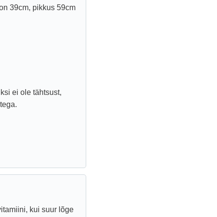
 on 39cm, pikkus 59cm
i ei ole tähtsust,
tega.
tamiini, kui suur lõge