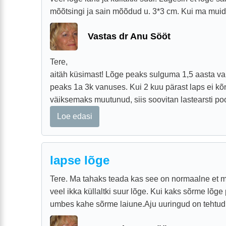
mõõtsingi ja sain mõõdud u. 3*3 cm. Kui ma muidug
Vastas dr Anu Sööt
Tere,
aitäh küsimast! Lõge peaks sulguma 1,5 aasta 
peaks 1a 3k vanuses. Kui 2 kuu pärast laps ei kõn
väiksemaks muutunud, siis soovitan lastearsti po
Loe edasi
lapse lõge
Tere. Ma tahaks teada kas see on normaalne et m
veel ikka küllaltki suur lõge. Kui kaks sõrme lõge
umbes kahe sõrme laiune.Aju uuringud on tehtud nä