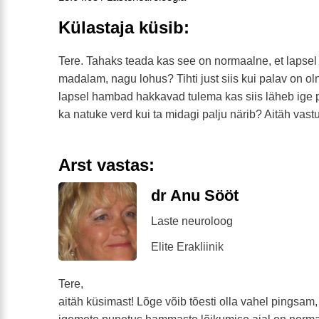
Külastaja küsib:
Tere. Tahaks teada kas see on normaalne, et lapsel
madalam, nagu lohus? Tihti just siis kui palav on ol
lapsel hambad hakkavad tulema kas siis läheb ige p
ka natuke verd kui ta midagi palju närib? Aitäh vast
Arst vastas:
dr Anu Sööt
Laste neuroloog
Elite Erakliinik
Tere,
aitäh küsimast! Lõge võib tõesti olla vahel pingsam