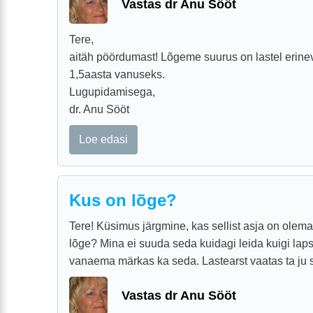
Vastas dr Anu Sööt
Tere,
aitäh pöördumast! Lõgeme suurus on lastel erin
1,5aasta vanuseks.
Lugupidamisega,
dr. Anu Sööt
Loe edasi
Kus on lõge?
Tere! Küsimus järgmine, kas sellist asja on olem
lõge? Mina ei suuda seda kuidagi leida kuigi lap
vanaema märkas ka seda. Lastearst vaatas ta ju s
Vastas dr Anu Sööt