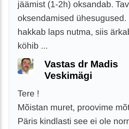
jäämist (1-2h) oksandab. Tava
oksendamised ühesugused. 
hakkab laps nutma, siis ärka
köhib ...
Vastas dr Madis
Veskimägi
Tere !
Mõistan muret, proovime mõt
Päris kindlasti see ei ole no