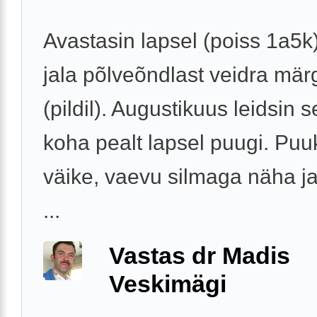
Avastasin lapsel (poiss 1a5
jala põlveõndlast veidra mär
(pildil). Augustikuus leidsin 
koha pealt lapsel puugi. Puu
väike, vaevu silmaga näha ja
...
Vastas dr Madis
Veskimägi