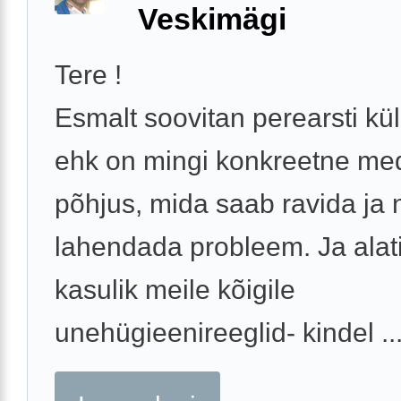
Veskimägi
Tere !
Esmalt soovitan perearsti kül
ehk on mingi konkreetne medi
põhjus, mida saab ravida ja n
lahendada probleem. Ja alat
kasulik meile kõigile
unehügieenireeglid- kindel ..