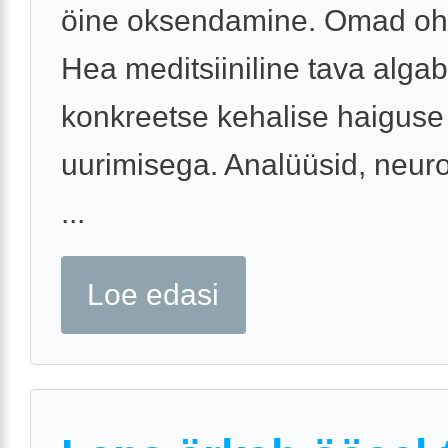
öine oksendamine. Omad oh
Hea meditsiiniline tava algab
konkreetse kehalise haiguse
uurimisega. Analüüsid, neuro
...
Loe edasi