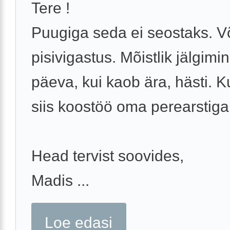
Tere !
Puugiga seda ei seostaks. V
pisivigastus. Mõistlik jälgimi
päeva, kui kaob ära, hästi. Ku
siis koostöö oma perearstiga
Head tervist soovides,
Madis ...
Loe edasi