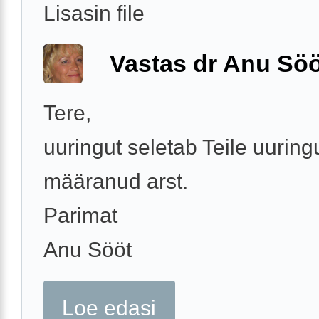
Lisasin file
Vastas dr Anu Söö
Tere,
uuringut seletab Teile uuring
määranud arst.
Parimat
Anu Sööt
Loe edasi