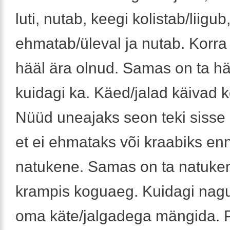
luti, nutab, keegi kolistab/liigu
ehmatab/üleval ja nutab. Korra
hääl ära olnud. Samas on ta häs
kuidagi ka. Käed/jalad käivad 
Nüüd uneajaks seon teki sisse
et ei ehmataks või kraabiks enn
natukene. Samas on ta natuke
krampis koguaeg. Kuidagi nagu
oma käte/jalgadega mängida. 