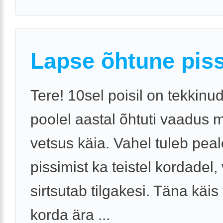
Lapse õhtune pis
Tere! 10sel poisil on tekkinu
poolel aastal õhtuti vaadus 
vetsus käia. Vahel tuleb pea
pissimist ka teistel kordadel,
sirtsutab tilgakesi. Täna käis 
korda ära ...