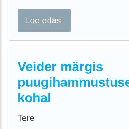
Loe edasi
Veider märgis
puugihammustus
kohal
Tere