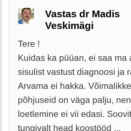
Vastas dr Madis
Veskimägi
Tere !
Kuidas ka püüan, ei saa ma
sisulist vastust diagnoosi ja 
Arvama ei hakka. Võimalikk
põhjuseid on väga palju, ne
loetlemine ei vii edasi. Soovi
tungivalt head koostööd ...