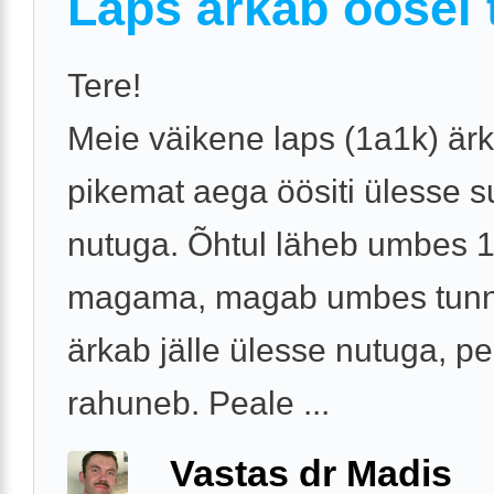
Laps ärkab öösel t
Tere!
Meie väikene laps (1a1k) är
pikemat aega öösiti ülesse s
nutuga. Õhtul läheb umbes 1
magama, magab umbes tunnik
ärkab jälle ülesse nutuga, p
rahuneb. Peale ...
Vastas dr Madis