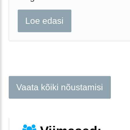
Loe edasi
Vaata kõiki nõustamisi