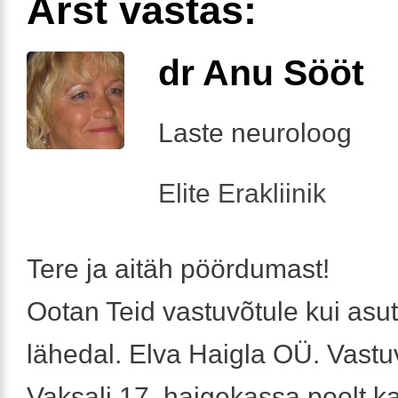
Arst vastas:
dr Anu Sööt
Laste neuroloog
Elite Erakliinik
Tere ja aitäh pöördumast!
Ootan Teid vastuvõtule kui asut
lähedal. Elva Haigla OÜ. Vastuv
Vaksali 17, haigekassa poolt k