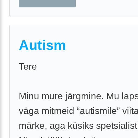
Autism
Tere
Minu mure järgmine. Mu laps
väga mitmeid “autismile” viit
märke, aga küsiks spetsialist