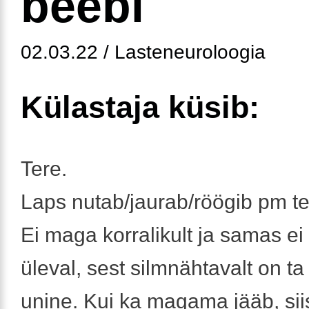
beebi
02.03.22 / Lasteneuroloogia
Külastaja küsib:
Tere.
Laps nutab/jaurab/röögib pm t
Ei maga korralikult ja samas ei
üleval, sest silmnähtavalt on ta
unine. Kui ka magama jääb, sii