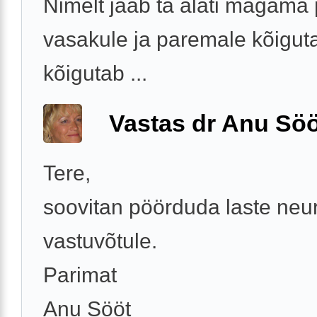
Nimelt jääb ta alati magama
vasakule ja paremale kõiguta
kõigutab ...
Vastas dr Anu Söö
Tere,
soovitan pöörduda laste neu
vastuvõtule.
Parimat
Anu Sööt