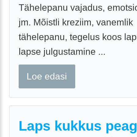
Tähelepanu vajadus, emotsi
jm. Mõistli kreziim, vanemlik
tähelepanu, tegelus koos la
lapse julgustamine ...
Loe edasi
Laps kukkus pea