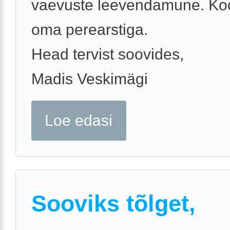
vaevuste leevendamune. Ko
oma perearstiga.
Head tervist soovides,
Madis Veskimägi
Loe edasi
Sooviks tõlget,