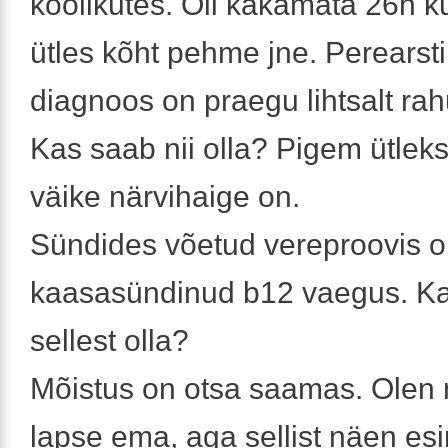
koolikutes. Oli kakamata 26h ku
ütles kõht pehme jne. Perearsti
diagnoos on praegu lihtsalt rah
Kas saab nii olla? Pigem ütleks
väike närvihaige on.
Sündides võetud vereproovis oli
kaasasündinud b12 vaegus. Ka
sellest olla?
Mõistus on otsa saamas. Olen
lapse ema, aga sellist näen es