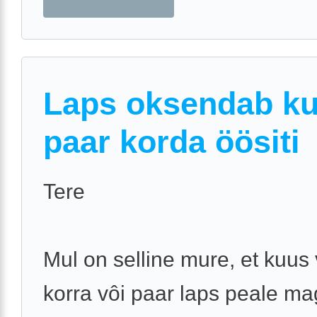
Laps oksendab k
paar korda öösiti
Tere
Mul on selline mure, et kuus
korra vôi paar laps peale m