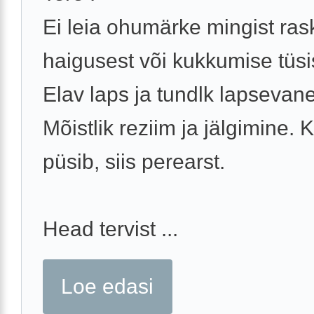
Ei leia ohumärke mingist ra
haigusest või kukkumise tüsi
Elav laps ja tundlk lapsevan
Mõistlik reziim ja jälgimine. 
püsib, siis perearst.
Head tervist ...
Loe edasi