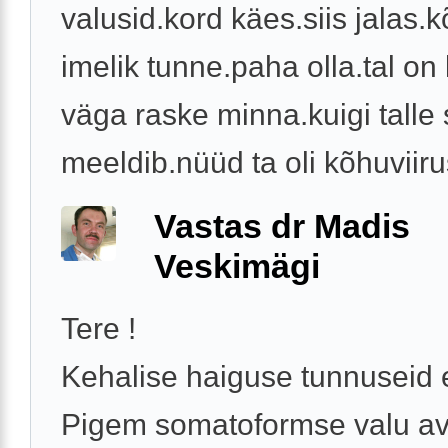
valusid.kord käes.siis jalas.
imelik tunne.paha olla.tal on 
väga raske minna.kuigi talle 
meeldib.nüüd ta oli kõhuviirus
Vastas dr Madis
Veskimägi
Tere !
Kehalise haiguse tunnuseid e
Pigem somatoformse valu av