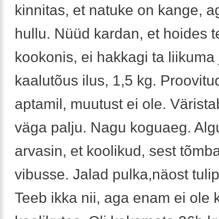
kinnitas, et natuke on kange, a
hullu. Nüüd kardan, et hoides t
kookonis, ei hakkagi ta liikum
kaalutõus ilus, 1,5 kg. Proovitu
aptamil, muutust ei ole. Värist
väga palju. Nagu koguaeg. Alg
arvasin, et koolikud, sest tõmb
vibusse. Jalad pulka,näost tuli
Teeb ikka nii, aga enam ei ole 