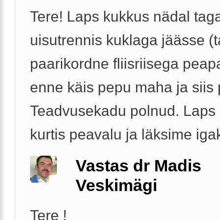
Tere! Laps kukkus nädal tag
uisutrennis kuklaga jäässe (ta
paarikordne fliisriisega peap
enne käis pepu maha ja siis 
Teadvusekadu polnud. Laps n
kurtis peavalu ja läksime igak
Vastas dr Madis
Veskimägi
Tere !