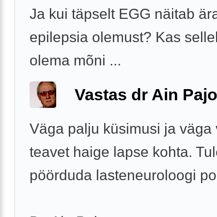
Ja kui täpselt EGG näitab är
epilepsia olemust? Kas sell
olema mõni ...
Vastas dr Ain Paj
Väga palju küsimusi ja väga
teavet haige lapse kohta. Tu
pöörduda lasteneuroloogi po