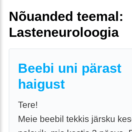
Nõuanded teemal:
Lasteneuroloogia
Beebi uni pärast
haigust
Tere!
Meie beebil tekkis järsku ke