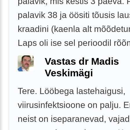
palavik, mis kestis 3 päeva. 
palavik 38 ja öösiti tõusis la
kraadini (kaenla alt mõõdetu
Laps oli ise sel perioodil rõõm
Vastas dr Madis
Veskimägi
Tere. Lööbega lastehaigusi,
viirusinfektsioone on palju.
neist on iseparanevad, vajad