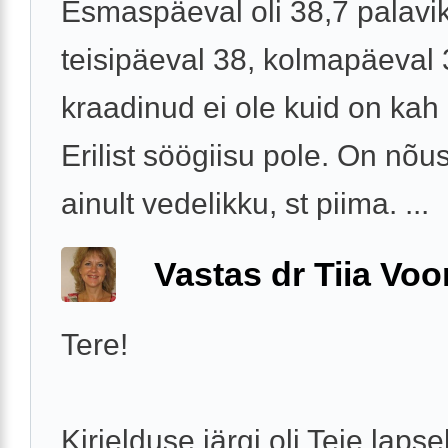
Esmaspäeval oli 38,7 palavik
teisipäeval 38, kolmapäeval 
kraadinud ei ole kuid on kah
Erilist söögiisu pole. On nõ
ainult vedelikku, st piima. ...
Vastas dr Tiia Voo
Tere!
Kirjelduse järgi oli Teie lapse