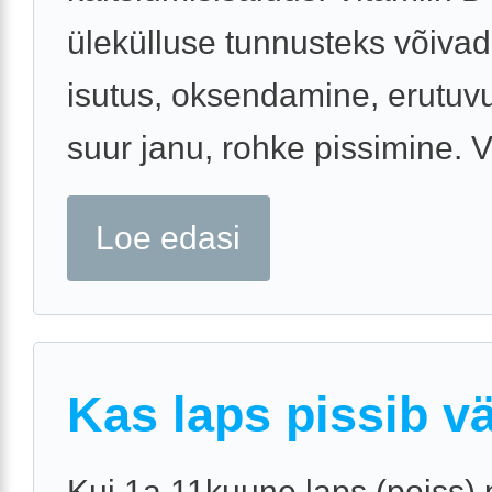
ülekülluse tunnusteks võivad
isutus, oksendamine, erutuv
suur janu, rohke pissimine. Vi
Loe edasi
Kas laps pissib v
Kui 1a 11kuune laps (poiss) 