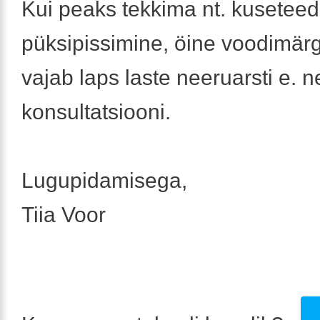
Kui peaks tekkima nt. kuseteede
püksipissimine, öine voodimär
vajab laps laste neeruarsti e. n
konsultatsiooni.
Lugupidamisega,
Tiia Voor