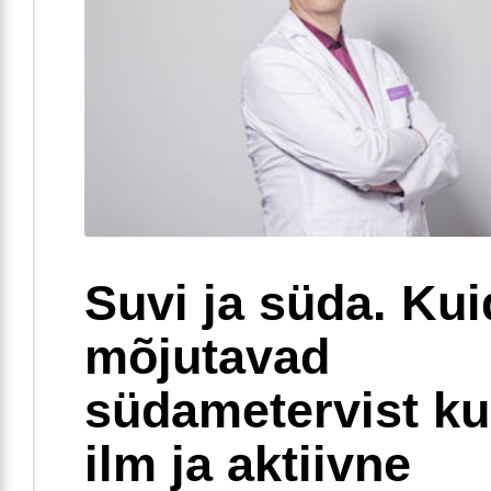
Suvi ja süda. Ku
mõjutavad
südametervist k
ilm ja aktiivne