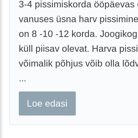
3-4 pissimiskorda ööpäevas 
vanuses üsna harv pissimine,
on 8 -10 -12 korda. Joogiko
küll piisav olevat. Harva pis
võimalik põhjus võib olla lõ
...
Loe edasi