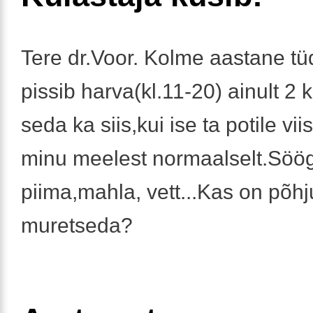
Tere dr.Voor. Kolme aastane t
pissib harva(kl.11-20) ainult 2 
seda ka siis,kui ise ta potile vii
minu meelest normaalselt.Söög
piima,mahla, vett...Kas on põhj
muretseda?