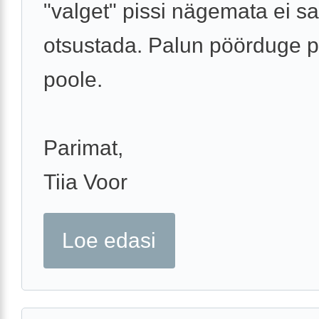
"valget" pissi nägemata ei s
otsustada. Palun pöörduge p
poole.
Parimat,
Tiia Voor
Loe edasi