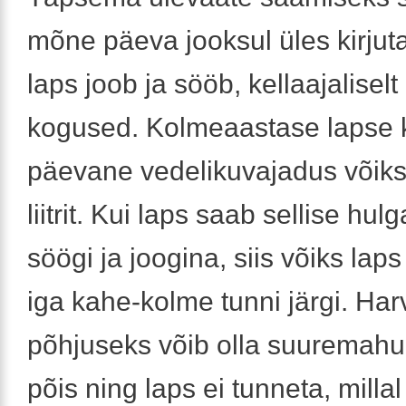
mõne päeva jooksul üles kirjuta
laps joob ja sööb, kellaajaliselt 
kogused. Kolmeaastase lapse
päevane vedelikuvajadus võiks 
liitrit. Kui laps saab sellise hul
söögi ja joogina, siis võiks laps 
iga kahe-kolme tunni järgi. Har
põhjuseks võib olla suuremahuli
põis ning laps ei tunneta, millal