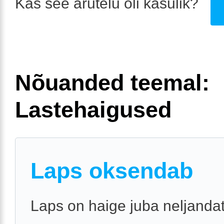
Kas see arutelu oli kasulik?
Nõuanded teemal:
Lastehaigused
Laps oksendab
Laps on haige juba neljanda