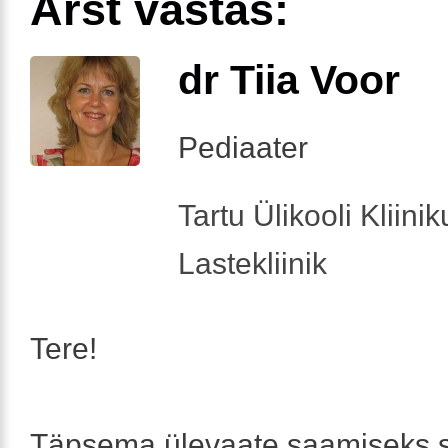
Arst vastas:
dr Tiia Voor
Pediaater
Tartu Ülikooli Kliini
Lastekliinik
Tere!
Täpsema ülevaate saamiseks so