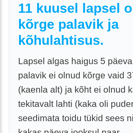
11 kuusel lapsel 
kõrge palavik ja
kõhulahtisus.
Lapsel algas haigus 5 päeva 
palavik ei olnud kõrge vaid 3
(kaenla alt) ja kõht ei olnud 
tekitavalt lahti (kaka oli pude
seedimata toidu tükid sees n
kakas päeva jooksul paar ...