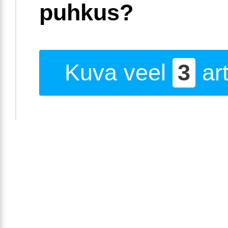
puhkus?
Kuva veel
3
art