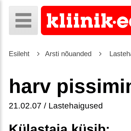
Esileht
Arsti nõuanded
Lasteh
harv pissimi
21.02.07 / Lastehaigused
Külastaja küsib: