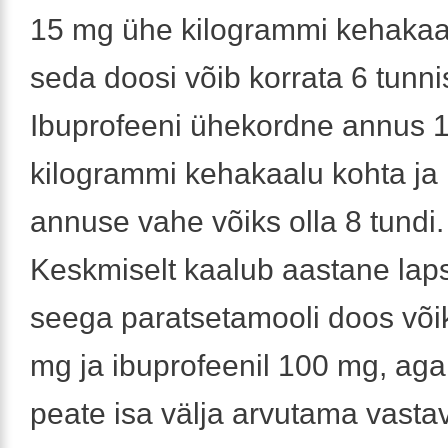
15 mg ühe kilogrammi kehakaal
seda doosi võib korrata 6 tunn
Ibuprofeeni ühekordne annus 
kilogrammi kehakaalu kohta ja
annuse vahe võiks olla 8 tundi.
Keskmiselt kaalub aastane laps
seega paratsetamooli doos võik
mg ja ibuprofeenil 100 mg, aga
peate isa välja arvutama vasta