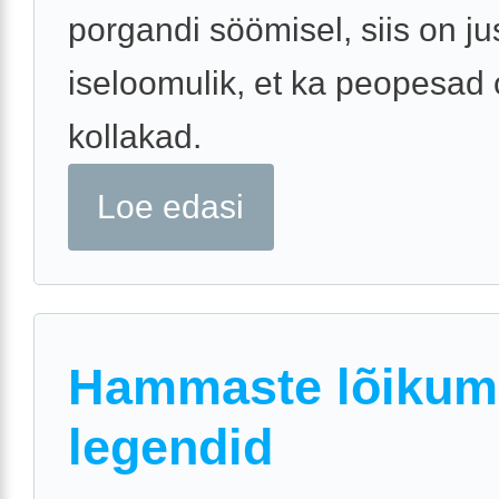
porgandi söömisel, siis on ju
iseloomulik, et ka peopesad
kollakad.
Loe edasi
Hammaste lõikumi
legendid