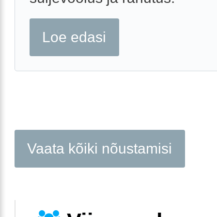
Loe edasi
Vaata kõiki nõustamisi