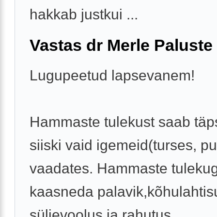
hakkab justkui ...
Vastas dr Merle Paluste
Lugupeetud lapsevanem!
Hammaste tulekust saab täps
siiski vaid igemeid(turses, p
vaadates. Hammaste tulekug
kaasneda palavik,kõhulahtis
süljevoolus ja rahutus.