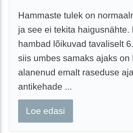
Hammaste tulek on normaal
ja see ei tekita haigusnähte
hambad lõikuvad tavaliselt 6.
siis umbes samaks ajaks on 
alanenud emalt raseduse aj
antikehade ...
Loe edasi