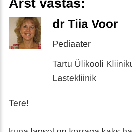
Arst vastas:
dr Tiia Voor
Pediaater
Tartu Ülikooli Kliini
Lastekliinik
Tere!
kuna lapsel on korraga kaks h