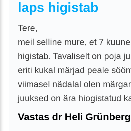
laps higistab
Tere,
meil selline mure, et 7 kuun
higistab. Tavaliselt on poja j
eriti kukal märjad peale sööm
viimasel nädalal olen märganu
juuksed on ära hiogistatud ka
Vastas dr Heli Grünberg