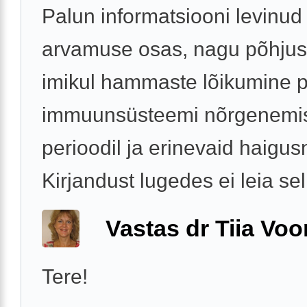
Palun informatsiooni levinud
arvamuse osas, nagu põhjus
imikul hammaste lõikumine p
immuunsüsteemi nõrgenemis
perioodil ja erinevaid haigus
Kirjandust lugedes ei leia sell
Vastas dr Tiia Voo
Tere!