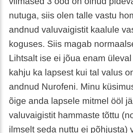
viimased 3 ööd on olnud pideva
nutuga, siis olen talle vastu h
andnud valuvaigistit kaalule v
koguses. Siis magab normaalsel
Lihtsalt ise ei jõua enam üleval 
kahju ka lapsest kui tal valus o
andnud Nurofeni. Minu küsimus
õige anda lapsele mitmel ööl jä
valuvaigistit hammaste tõttu (n
ilmselt seda nuttu ei põhjusta)