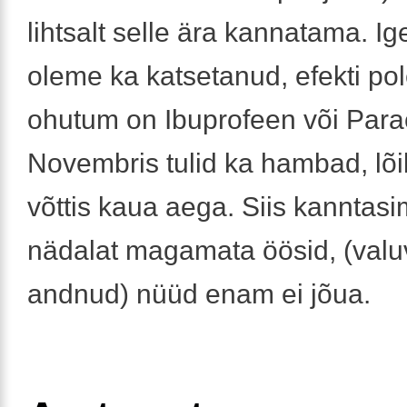
lihtsalt selle ära kannatama. I
oleme ka katsetanud, efekti po
ohutum on Ibuprofeen või Par
Novembris tulid ka hambad, lõ
võttis kaua aega. Siis kanntas
nädalat magamata öösid, (valuva
andnud) nüüd enam ei jõua.