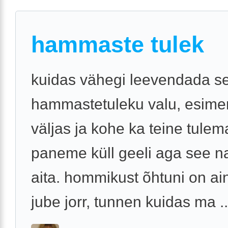
hammaste tulek
kuidas vähegi leevendada s
hammastetuleku valu, esim
väljas ja kohe ka teine tulem
paneme küll geeli aga see na
aita. hommikust õhtuni on ain
jube jorr, tunnen kuidas ma ..