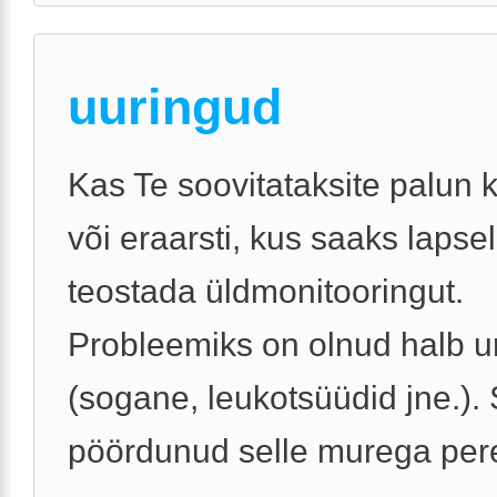
uuringud
Kas Te soovitataksite palun kl
või eraarsti, kus saaks lapse
teostada üldmonitooringut.
Probleemiks on olnud halb ur
(sogane, leukotsüüdid jne.). 
pöördunud selle murega perea