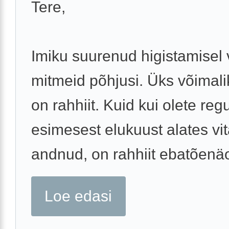
Tere,
Imiku suurenud higistamisel 
mitmeid põhjusi. Üks võimali
on rahhiit. Kuid kui olete reg
esimesest elukuust alates vi
andnud, on rahhiit ebatõenäo
Loe edasi