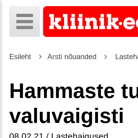
Esileht
Arsti nõuanded
Lasteh
Hammaste tu
valuvaigisti
08.02.21 / Lastehaigused