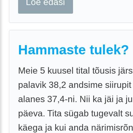
Loe edasi
Hammaste tulek?
Meie 5 kuusel tital tõusis jär
palavik 38,2 andsime siirupit 
alanes 37,4-ni. Nii ka jäi ja ju
päeva. Tita sügab tugevalt 
käega ja kui anda närimisrõn