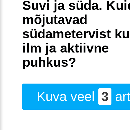
Suvi ja süda. Ku
mõjutavad
südametervist k
ilm ja aktiivne
puhkus?
Kuva veel
3
art