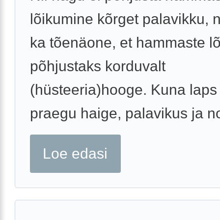
lõikumine kõrget palavikku, ni
ka tõenäone, et hammaste l
põhjustaks korduvalt
(hüsteeria)hooge. Kuna laps
praegu haige, palavikus ja no
Loe edasi