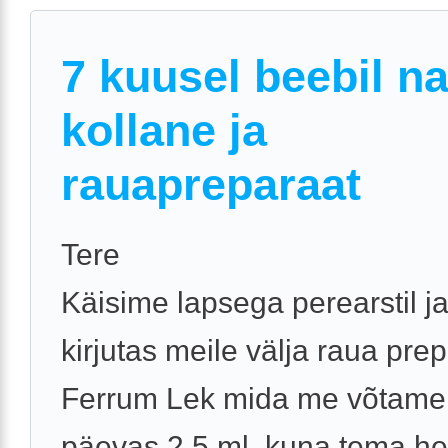
7 kuusel beebil n
kollane ja
rauapreparaat
Tere
Käisime lapsega perearstil ja
kirjutas meile välja raua prep
Ferrum Lek mida me võtame
päevas 2,5 ml, kuna tema h