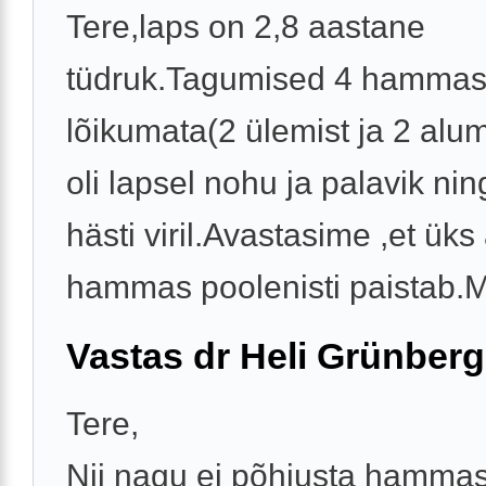
Tere,laps on 2,8 aastane
tüdruk.Tagumised 4 hammas
lõikumata(2 ülemist ja 2 alu
oli lapsel nohu ja palavik ning
hästi viril.Avastasime ,et ük
hammas poolenisti paistab.Mu
Vastas dr Heli Grünberg
Tere,
Nii nagu ei põhjusta hamma