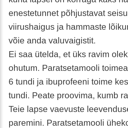
enestetunnet põhjustavat seisun
viirushaigus ja hammaste lõikum
võie anda valuvaigistit.
Ei saa ütelda, et üks ravim olek
ohutum. Paratsetamooli toimea
6 tundi ja ibuprofeeni toime ke
tundi. Peate proovima, kumb r
Teie lapse vaevuste leevendus
paremini. Paratsetamooli ühe