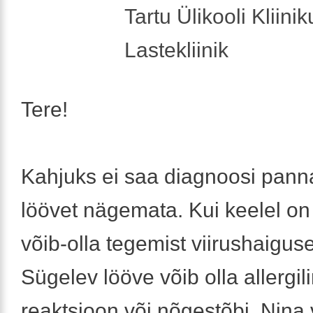
Tartu Ülikooli Kliini
Lastekliinik
Tere!
Kahjuks ei saa diagnoosi pann
löövet nägemata. Kui keelel on vi
võib-olla tegemist viirushaigus
Sügelev lööve võib olla allergil
reaktsioon või nõgestõbi. Nina