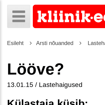
Esileht
Arsti nõuanded
Lasteh
Lööve?
13.01.15 / Lastehaigused
Külastaja küsib: