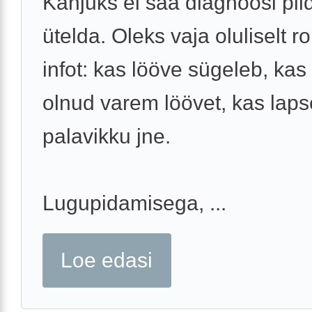
Kahjuks ei saa diagnoosi pild
ütelda. Oleks vaja oluliselt 
infot: kas lööve sügeleb, kas
olnud varem löövet, kas laps
palavikku jne.
Lugupidamisega, ...
Loe edasi