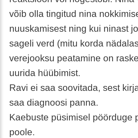
võib olla tingitud nina nokkimis
nuuskamisest ning kui ninast j
sageli verd (mitu korda nädalas
verejooksu peatamine on raske,
uurida hüübimist.
Ravi ei saa soovitada, sest kirj
saa diagnoosi panna.
Kaebuste püsimisel pöörduge p
poole.