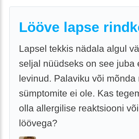
Lööve lapse rindk
Lapsel tekkis nädala algul v
seljal nüüdseks on see juba 
levinud. Palaviku või mõnd
sümptomite ei ole. Kas tegem
olla allergilise reaktsiooni või
löövega?