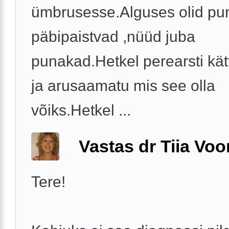
ümbrusesse.Alguses olid pu
päbipaistvad ,nüüd juba
punakad.Hetkel perearsti kät
ja arusaamatu mis see olla
võiks.Hetkel ...
Vastas dr Tiia Voo
Tere!