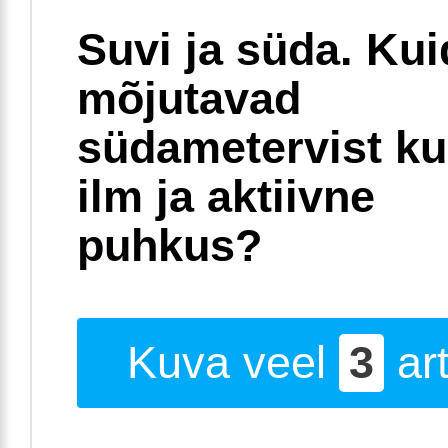
Suvi ja süda. Ku
mõjutavad
südametervist k
ilm ja aktiivne
puhkus?
Kuva veel
3
art