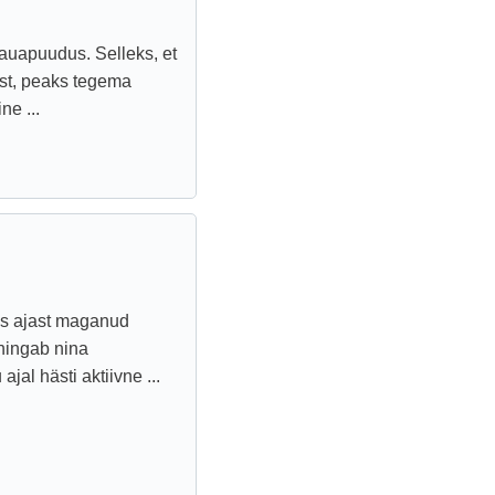
auapuudus. Selleks, et
st, peaks tegema
e ...
us ajast maganud
hingab nina
jal hästi aktiivne ...