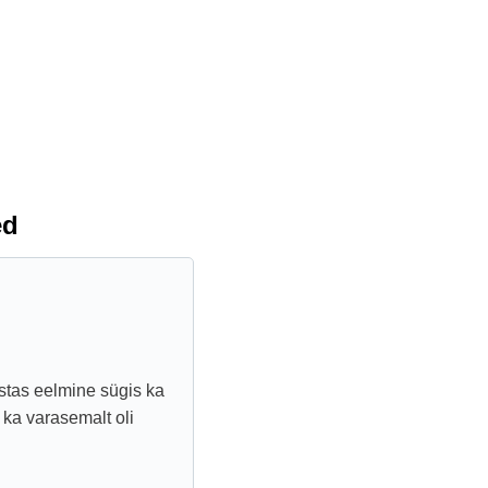
ed
stas eelmine sügis ka
 ka varasemalt oli