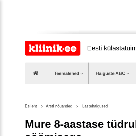
Eesti külastatu
Teemalehed
Haiguste ABC
Esileht
Arsti nõuanded
Lastehaigused
Mure 8-aastase tüdr