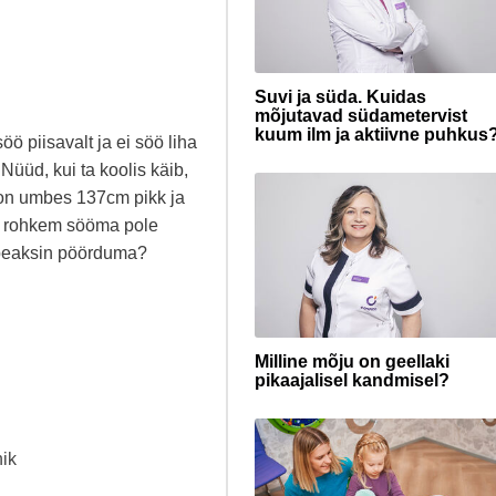
Suvi ja süda. Kuidas
mõjutavad südametervist
kuum ilm ja aktiivne puhkus
öö piisavalt ja ei söö liha
 Nüüd, kui ta koolis käib,
on umbes 137cm pikk ja
da rohkem sööma pole
 peaksin pöörduma?
Milline mõju on geellaki
pikaajalisel kandmisel?
nik