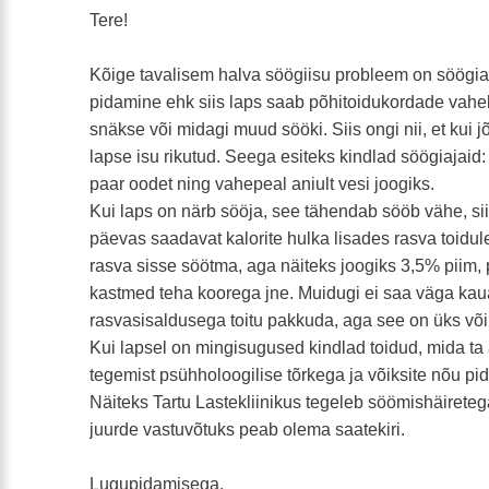
Tere!
Kõige tavalisem halva söögiisu probleem on söögia
pidamine ehk siis laps saab põhitoidukordade vahe
snäkse või midagi muud sööki. Siis ongi nii, et kui 
lapse isu rikutud. Seega esiteks kindlad söögiajaid
paar oodet ning vahepeal aniult vesi joogiks.
Kui laps on närb sööja, see tähendab sööb vähe, sii
päevas saadavat kalorite hulka lisades rasva toidule
rasva sisse söötma, aga näiteks joogiks 3,5% piim, p
kastmed teha koorega jne. Muidugi ei saa väga ka
rasvasisaldusega toitu pakkuda, aga see on üks võ
Kui lapsel on mingisugused kindlad toidud, mida ta al
tegemist psühholoogilise tõrkega ja võiksite nõu p
Näiteks Tartu Lastekliinikus tegeleb söömishäirete
juurde vastuvõtuks peab olema saatekiri.
Lugupidamisega,