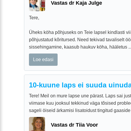
Vastas dr Kaja Julge
Tere,
Üheks köha põhjuseks on Teie lapsel kindlasti vii
põhjustatud kõritursed. Need tekivad tavaliselt öö
sissehingamine, kaasub haukuv köha, hääletus ..
Loe edasi
10-kuune laps ei suuda uinud
Tere! Meil on mure lapse une pärast. Laps sai jus
viimase kuu jooksul tekkinud väga tõsised probl
sageli öiseid ärkamisi lisatoidust tingitud gaaside t
Vastas dr Tiia Voor