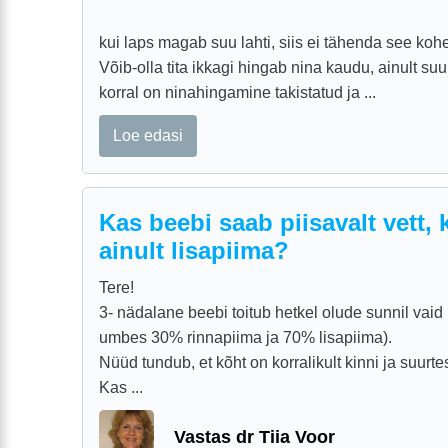
kui laps magab suu lahti, siis ei tähenda see ko
Võib-olla tita ikkagi hingab nina kaudu, ainult su
korral on ninahingamine takistatud ja ...
Loe edasi
Kas beebi saab piisavalt vett,
ainult lisapiima?
Tere!
3- nädalane beebi toitub hetkel olude sunnil vaid 
umbes 30% rinnapiima ja 70% lisapiima).
Nüüd tundub, et kõht on korralikult kinni ja suurte
Kas ...
Vastas dr Tiia Voor