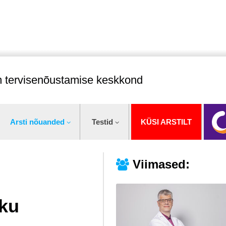
im tervisenõustamise keskkond
Arsti nõuanded
Testid
KÜSI ARSTILT
Viimased:
uku