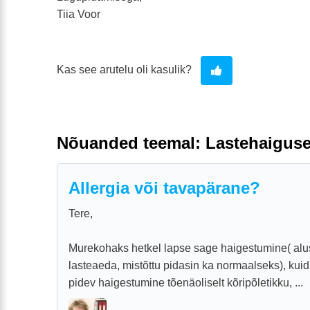
Tiia Voor
Kas see arutelu oli kasulik?
Nõuanded teemal: Lastehaigus
Allergia või tavapärane?
Tere,
Murekohaks hetkel lapse sage haigestumine( alu
lasteaeda, mistõttu pidasin ka normaalseks), kuid
pidev haigestumine tõenäoliselt kõripõletikku, ...