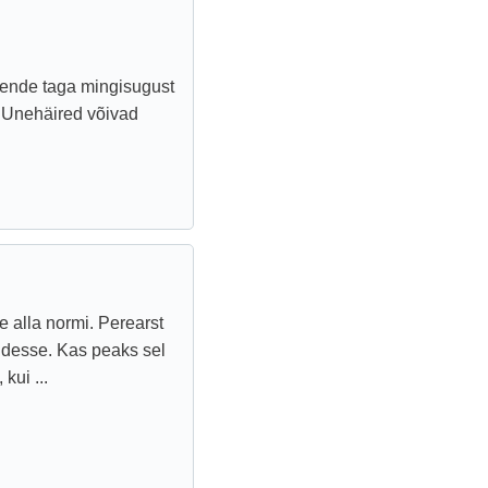
nende taga mingisugust
d. Unehäired võivad
 alla normi. Perearst
iridesse. Kas peaks sel
kui ...