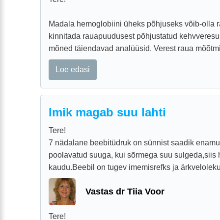
Madala hemoglobiini üheks põhjuseks võib-olla r
kinnitada rauapuudusest põhjustatud kehvveresu
mõned täiendavad analüüsid. Verest raua mõõtmin
Loe edasi
Imik magab suu lahti
Tere!
7 nädalane beebitüdruk on sünnist saadik enam
poolavatud suuga, kui sõrmega suu sulgeda,siis 
kaudu.Beebil on tugev imemisrefks ja ärkveloleku a
Vastas dr Tiia Voor
Tere!