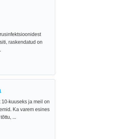
rusinfektsioonidest
siti, raskendatud on
.
a
t 10-kuuseks ja meil on
eemid. Ka varem esines
õttu, ...