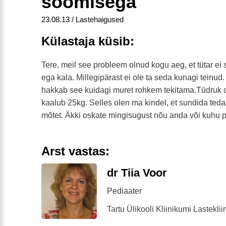
söömisega
23.08.13 / Lastehaigused
Külastaja küsib:
Tere, meil see probleem olnud kogu aeg, et tütar ei s
ega kala. Millegipärast ei ole ta seda kunagi teinud.
hakkab see kuidagi muret rohkem tekitama.Tüdruk 
kaalub 25kg. Selles olen ma kindel, et sundida te
mõtet. Äkki oskate mingisugust nõu anda või kuhu
Arst vastas:
dr Tiia Voor
Pediaater
Tartu Ülikooli Kliinikumi Lasteklii