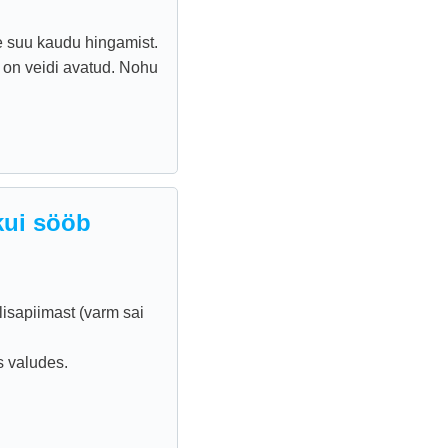
he suu kaudu hingamist.
u on veidi avatud. Nohu
 kui sööb
lisapiimast (varm sai
s valudes.