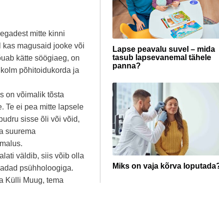
egadest mitte kinni
l kas magusaid jooke või
Lapse peavalu suvel – mida
tasub lapsevanemal tähele
jõuab kätte söögiaeg, on
panna?
: kolm põhitoidukorda ja
s on võimalik tõsta
. Te ei pea mitte lapsele
udru sisse õli või võid,
ua suurema
imalus.
ati väldib, siis võib olla
Miks on vaja kõrva loputada
idadad psühholoogiga.
ga Külli Muug, tema