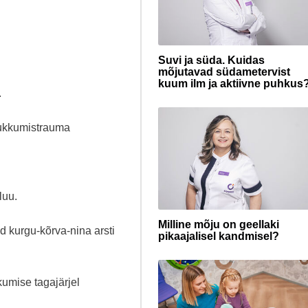
Suvi ja süda. Kuidas
mõjutavad südametervist
kuum ilm ja aktiivne puhkus
.
kukkumistrauma
luu.
Milline mõju on geellaki
 kurgu-kõrva-nina arsti
pikaajalisel kandmisel?
kumise tagajärjel