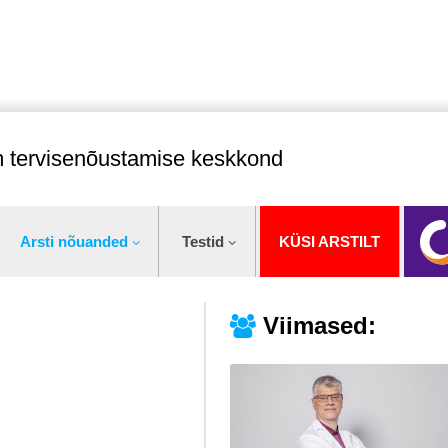
im tervisenõustamise keskkond
Arsti nõuanded
Testid
KÜSI ARSTILT
Viimased: