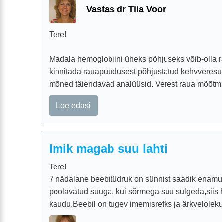
Vastas dr Tiia Voor
Tere!
Madala hemoglobiini üheks põhjuseks võib-olla r
kinnitada rauapuudusest põhjustatud kehvveresu
mõned täiendavad analüüsid. Verest raua mõõtmin
Loe edasi
Imik magab suu lahti
Tere!
7 nädalane beebitüdruk on sünnist saadik enam
poolavatud suuga, kui sõrmega suu sulgeda,siis 
kaudu.Beebil on tugev imemisrefks ja ärkveloleku a