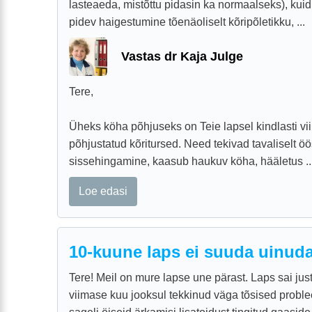
lasteaeda, mistõttu pidasin ka normaalseks), kuid
pidev haigestumine tõenäoliselt kõripõletikku, ...
Vastas dr Kaja Julge
Tere,
Üheks köha põhjuseks on Teie lapsel kindlasti vii
põhjustatud kõritursed. Need tekivad tavaliselt öö
sissehingamine, kaasub haukuv köha, hääletus ..
Loe edasi
10-kuune laps ei suuda uinud
Tere! Meil on mure lapse une pärast. Laps sai jus
viimase kuu jooksul tekkinud väga tõsised probl