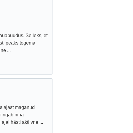
auapuudus. Selleks, et
st, peaks tegema
e ...
us ajast maganud
hingab nina
jal hästi aktiivne ...