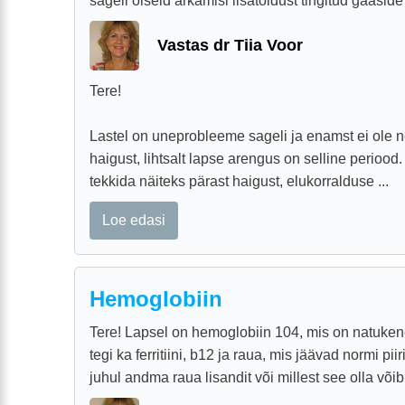
sageli öiseid ärkamisi lisatoidust tingitud gaaside t
Vastas dr Tiia Voor
Tere!
Lastel on uneprobleeme sageli ja enamst ei ole 
haigust, lihtsalt lapse arengus on selline perioo
tekkida näiteks pärast haigust, elukorralduse ...
Loe edasi
Hemoglobiin
Tere! Lapsel on hemoglobiin 104, mis on natukene
tegi ka ferritiini, b12 ja raua, mis jäävad normi pi
juhul andma raua lisandit või millest see olla võib, 