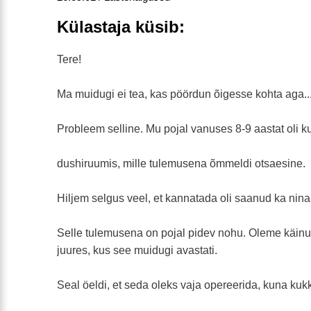
Külastaja küsib:
Tere!
Ma muidugi ei tea, kas pöördun õigesse kohta aga..
Probleem selline. Mu pojal vanuses 8-9 aastat oli 
dushiruumis, mille tulemusena õmmeldi otsaesine.
Hiljem selgus veel, et kannatada oli saanud ka nina
Selle tulemusena on pojal pidev nohu. Oleme käinud
juures, kus see muidugi avastati.
Seal öeldi, et seda oleks vaja opereerida, kuna kuk