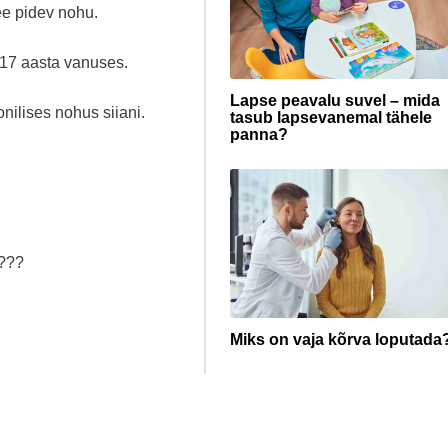
ee pidev nohu.
-17 aasta vanuses.
Lapse peavalu suvel – mida
ilises nohus siiani.
tasub lapsevanemal tähele
panna?
a???
Miks on vaja kõrva loputada