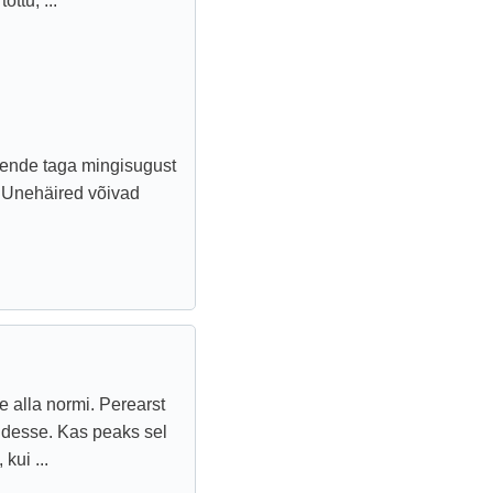
õttu, ...
nende taga mingisugust
d. Unehäired võivad
 alla normi. Perearst
iridesse. Kas peaks sel
kui ...