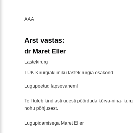
AAA
Arst vastas:
dr Maret Eller
Lastekirurg
TÜK Kirurgiakliiniku lastekirurgia osakond
Lugupeetud lapsevanem!
Teil tuleb kindlasti uuesti pöörduda kõrva-nina- kur
nohu põhjusest.
Lugupidamisega Maret Eller.