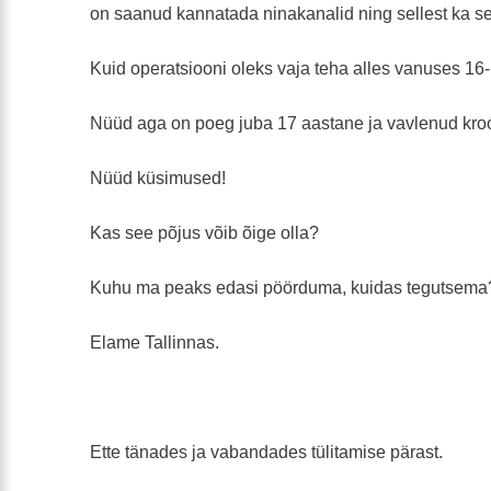
on saanud kannatada ninakanalid ning sellest ka s
Kuid operatsiooni oleks vaja teha alles vanuses 16
Nüüd aga on poeg juba 17 aastane ja vavlenud kroon
Nüüd küsimused!
Kas see põjus võib õige olla?
Kuhu ma peaks edasi pöörduma, kuidas tegutsem
Elame Tallinnas.
Ette tänades ja vabandades tülitamise pärast.