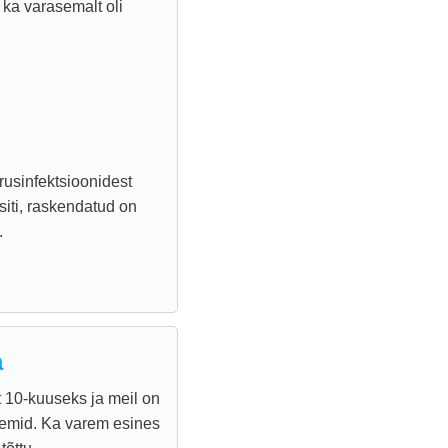
 ka varasemalt oli
rusinfektsioonidest
siti, raskendatud on
.
a
t 10-kuuseks ja meil on
eemid. Ka varem esines