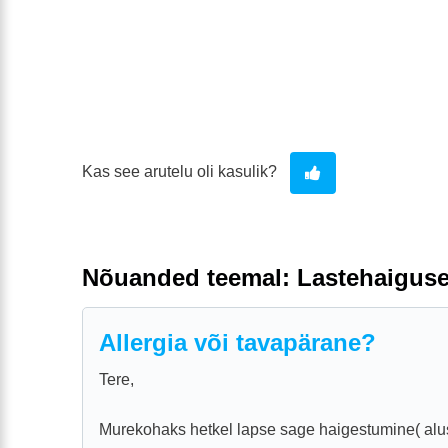
Kas see arutelu oli kasulik?
Nõuanded teemal: Lastehaigus
Allergia või tavapärane?
Tere,
Murekohaks hetkel lapse sage haigestumine( alu