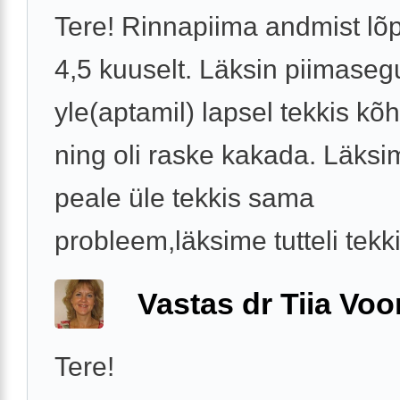
Tere! Rinnapiima andmist lõ
4,5 kuuselt. Läksin piimaseg
yle(aptamil) lapsel tekkis kõ
ning oli raske kakada. Läksi
peale üle tekkis sama
probleem,läksime tutteli tekkis
Vastas dr Tiia Voo
Tere!