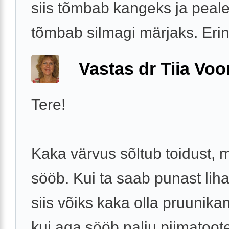
siis tõmbab kangeks ja peale
tõmbab silmagi märjaks. Erine
Vastas dr Tiia Voo
Tere!
Kaka värvus sõltub toidust, 
sööb. Kui ta saab punast liha
siis võiks kaka olla pruunika
kui aga sööb palju piimatootei