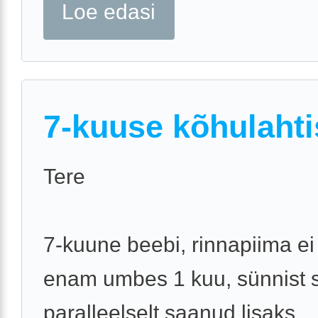
Loe edasi
7-kuuse kõhulaht
Tere
7-kuune beebi, rinnapiima ei
enam umbes 1 kuu, sünnist 
paralleelselt saanud lisaks