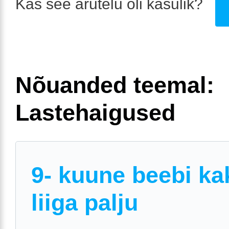
Kas see arutelu oli kasulik?
Nõuanded teemal:
Lastehaigused
9- kuune beebi ka
liiga palju