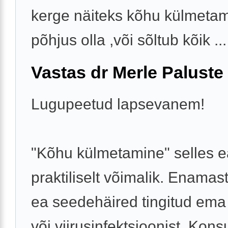
kerge näiteks kõhu külmetam
põhjus olla ,või sõltub kõik ...
Vastas dr Merle Paluste
Lugupeetud lapsevanem!
"Kõhu külmetamine" selles ea
praktiliselt võimalik. Enamast
ea seedehäired tingitud ema 
või viirusinfektsioonist. Kons