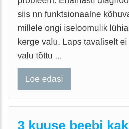
probleem. Enamasti diagnoo
siis nn funktsionaalne kõhuv
millele ongi iseloomulik lühi
kerge valu. Laps tavaliselt ei
valu tõttu ...
Loe edasi
3 kuuse beebi ka