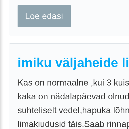
Loe edasi
imiku väljaheide 
Kas on normaalne ,kui 3 kui
kaka on nädalapäevad olnu
suhteliselt vedel,hapuka lõh
limakiudusid täis.Saab rinna