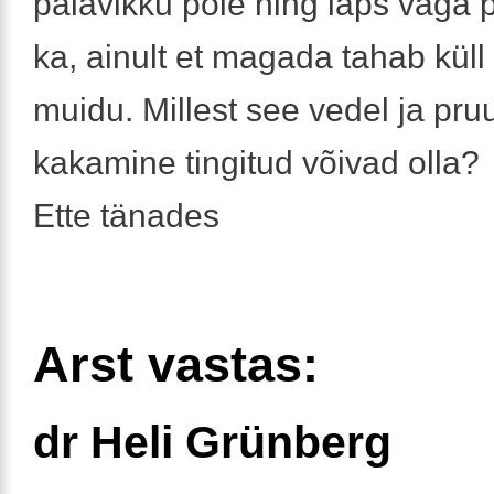
palavikku pole ning laps väga p
ka, ainult et magada tahab küll
muidu. Millest see vedel ja pru
kakamine tingitud võivad olla?
Ette tänades
Arst vastas:
dr Heli Grünberg