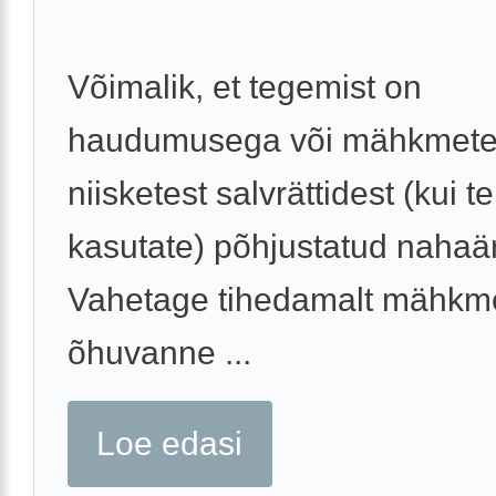
Võimalik, et tegemist on
haudumusega või mähkmete
niisketest salvrättidest (kui t
kasutate) põhjustatud nahaär
Vahetage tihedamalt mähkme
õhuvanne ...
Loe edasi