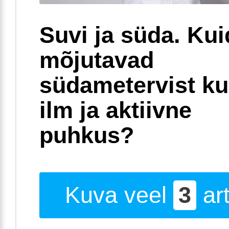
Suvi ja süda. Ku
mõjutavad
südametervist k
ilm ja aktiivne
puhkus?
Kuva veel
3
art