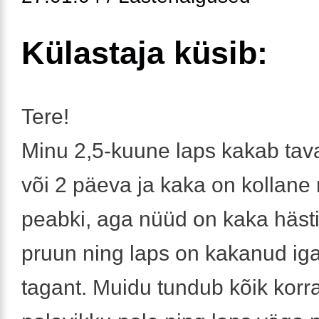
Külastaja küsib:
Tere!
Minu 2,5-kuune laps kakab taval
või 2 päeva ja kaka on kollane
peabki, aga nüüd on kaka hästi
pruun ning laps on kakanud iga
tagant. Muidu tundub kõik korr