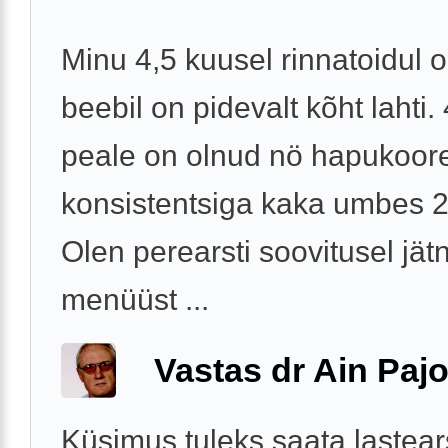
Minu 4,5 kuusel rinnatoidul o
beebil on pidevalt kõht lahti.
peale on olnud nö hapukoor
konsistentsiga kaka umbes 2
Olen perearsti soovitusel jä
menüüst ...
Vastas dr Ain Paj
Küsimus tuleks saata lastears