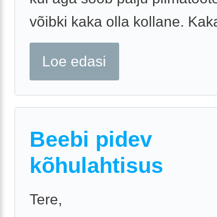
võibki kaka olla kollane. Kaka
Loe edasi
Beebi pidev
kõhulahtisus
Tere,