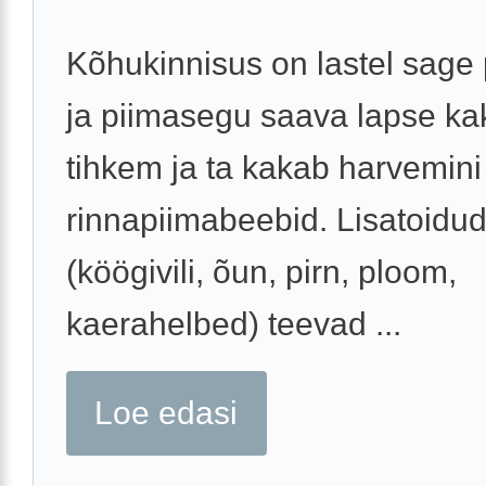
Kõhukinnisus on lastel sage
ja piimasegu saava lapse ka
tihkem ja ta kakab harvemini
rinnapiimabeebid. Lisatoidu
(köögivili, õun, pirn, ploom,
kaerahelbed) teevad ...
Loe edasi