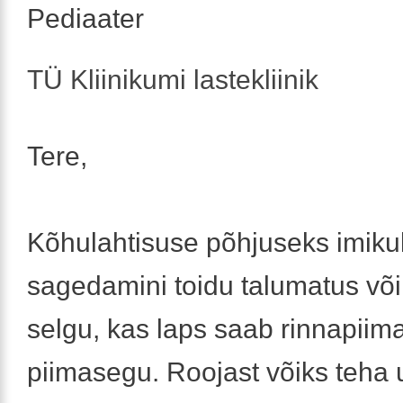
Pediaater
TÜ Kliinikumi lastekliinik
Tere,
Kõhulahtisuse põhjuseks imiku
sagedamini toidu talumatus või 
selgu, kas laps saab rinnapiima
piimasegu. Roojast võiks teha 