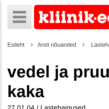
Esileht
Arsti nõuanded
Lasteh
vedel ja pru
kaka
27.01.04 / Lastehaigused