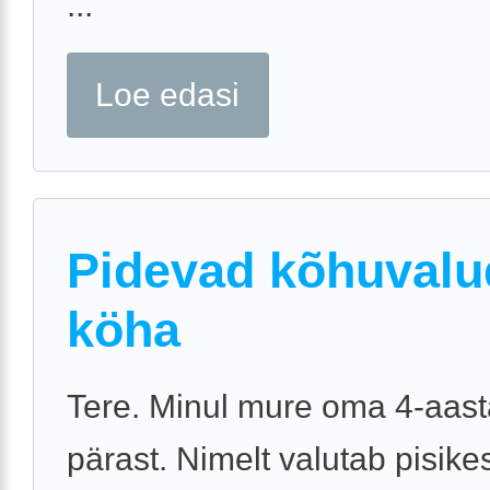
...
Loe edasi
Pidevad kõhuvalu
köha
Tere. Minul mure oma 4-aast
pärast. Nimelt valutab pisike