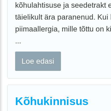
kõhulahtisuse ja seedetrakt e
täielikult ära paranenud. Kui 
piimaallergia, mille tõttu on k
...
Loe edasi
Kõhukinnisus