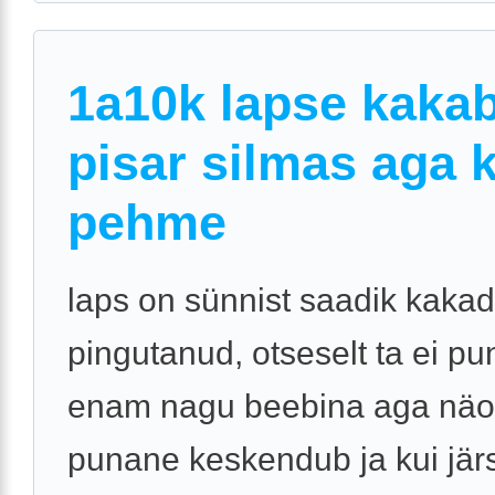
1a10k lapse kakab
pisar silmas aga 
pehme
laps on sünnist saadik kaka
pingutanud, otseselt ta ei pu
enam nagu beebina aga näo
punane keskendub ja kui jär