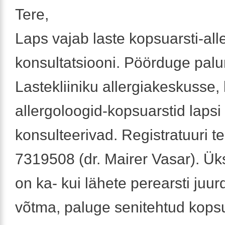
Tere,
Laps vajab laste kopsuarsti-all
konsultatsiooni. Pöörduge palu
Lastekliiniku allergiakeskusse,
allergoloogid-kopsuarstid lapsi
konsulteerivad. Registratuuri te
7319508 (dr. Mairer Vasar). Ük
on ka- kui lähete perearsti juur
võtma, paluge senitehtud kopsu