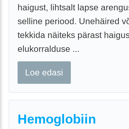
haigust, lihtsalt lapse areng
selline periood. Unehäired v
tekkida näiteks pärast haigus
elukorralduse ...
Loe edasi
Hemoglobiin