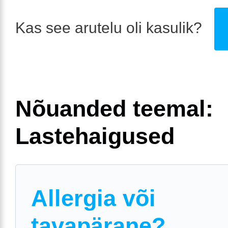
Kas see arutelu oli kasulik?
Nõuanded teemal:
Lastehaigused
Allergia või
tavapärane?