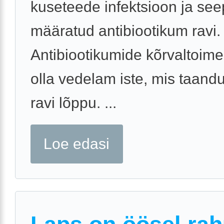
kuseteede infektsioon ja see
määratud antibiootikum ravi.
Antibiootikumide kõrvaltoime
olla vedelam iste, mis taand
ravi lõppu. ...
Loe edasi