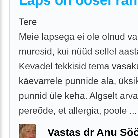
Laps on öösel rah
Tere
Meie lapsega ei ole olnud v
muresid, kui nüüd sellel aast
Kevadel tekkisid tema vasak
käevarrele punnide ala, üksi
punnid üle keha. Algselt arv
pereõde, et allergia, poole ...
Vastas dr Anu Söö