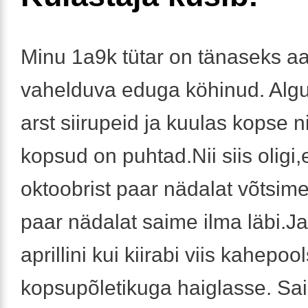
Minu 1a9k tütar on tänaseks a
vahelduva eduga köhinud. Algu
arst siirupeid ja kuulas kopse ni
kopsud on puhtad.Nii siis oligi,
oktoobrist paar nädalat võtsime 
paar nädalat saime ilma läbi.Ja 
aprillini kui kiirabi viis kahepoo
kopsupõletikuga haiglasse. Sa