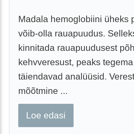
Madala hemoglobiini üheks 
võib-olla rauapuudus. Selleks
kinnitada rauapuudusest põh
kehvveresust, peaks tegem
täiendavad analüüsid. Veres
mõõtmine ...
Loe edasi