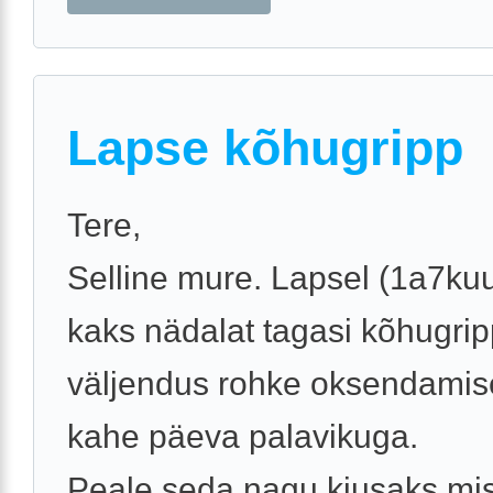
Lapse kõhugripp
Tere,
Selline mure. Lapsel (1a7kuu
kaks nädalat tagasi kõhugrip
väljendus rohke oksendamis
kahe päeva palavikuga.
Peale seda nagu kiusaks misk