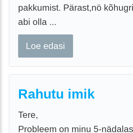
pakkumist. Pärast,nö kõhugri
abi olla ...
Loe edasi
Rahutu imik
Tere,
Probleem on minu 5-nädala