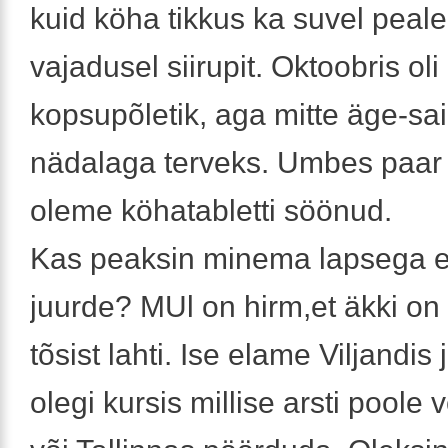
kuid köha tikkus ka suvel peale
vajadusel siirupit. Oktoobris oli 
kopsupõletik, aga mitte äge-sa
nädalaga terveks. Umbes paar
oleme köhatabletti söönud.
Kas peaksin minema lapsega er
juurde? MUl on hirm,et äkki on
tõsist lahti. Ise elame Viljandis
olegi kursis millise arsti poole 