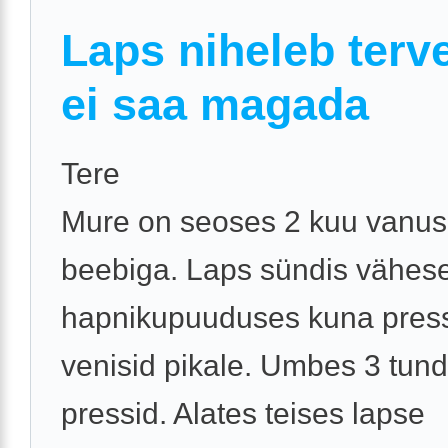
Laps niheleb terve
ei saa magada
Tere
Mure on seoses 2 kuu vanu
beebiga. Laps sündis vähes
hapnikupuuduses kuna pres
venisid pikale. Umbes 3 tund
pressid. Alates teises lapse