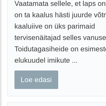
Vaatamata sellele, et laps on
on ta kaalus hästi juurde võt
kaaluiive on üks parimaid
tervisenäitajad selles vanuse
Toidutagasiheide on esimest
elukuudel imikute ...
Loe edasi