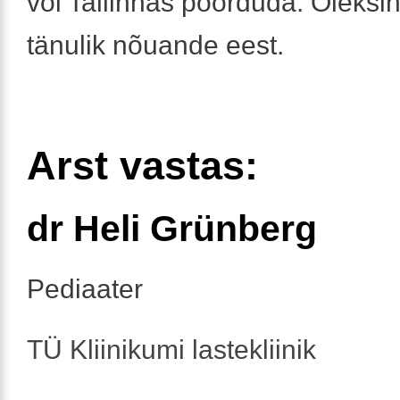
või Tallinnas pöörduda. Oleksi
tänulik nõuande eest.
Arst vastas:
dr Heli Grünberg
Pediaater
TÜ Kliinikumi lastekliinik