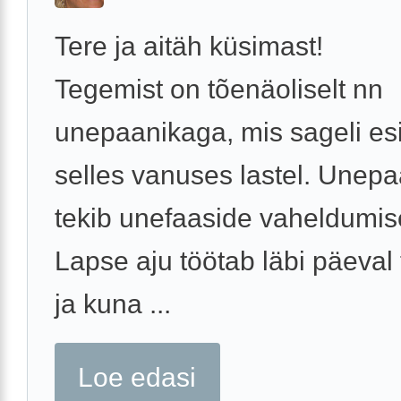
Tere ja aitäh küsimast!
Tegemist on tõenäoliselt nn
unepaanikaga, mis sageli es
selles vanuses lastel. Unep
tekib unefaaside vaheldumise
Lapse aju töötab läbi päeval
ja kuna ...
Loe edasi