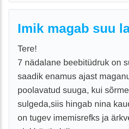
Imik magab suu la
Tere!
7 nädalane beebitüdruk on s
saadik enamus ajast magan
poolavatud suuga, kui sõrm
sulgeda,siis hingab nina kau
on tugev imemisrefks ja ärkv