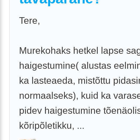
Tere,
Murekohaks hetkel lapse sa
haigestumine( alustas eelmi
ka lasteaeda, mistõttu pidasi
normaalseks), kuid ka varase
pidev haigestumine tõenäolis
kõripõletikku, ...