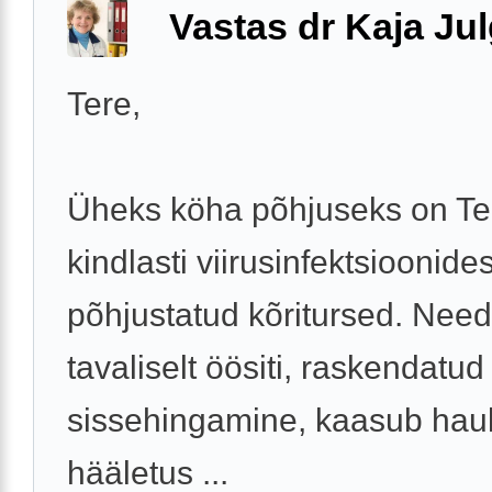
Vastas dr Kaja Ju
Tere,
Üheks köha põhjuseks on Tei
kindlasti viirusinfektsioonides
põhjustatud kõritursed. Need
tavaliselt öösiti, raskendatud
sissehingamine, kaasub hau
hääletus ...