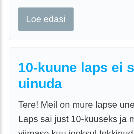
Loe edasi
10-kuune laps ei 
uinuda
Tere! Meil on mure lapse une
Laps sai just 10-kuuseks ja 
viimase kuu jooksul tekkinu