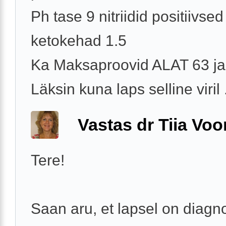
Ph tase 9 nitriidid positiivsed
ketokehad 1.5
Ka Maksaproovid ALAT 63 j
Läksin kuna laps selline viril .
Vastas dr Tiia Voo
Tere!
Saan aru, et lapsel on diagn