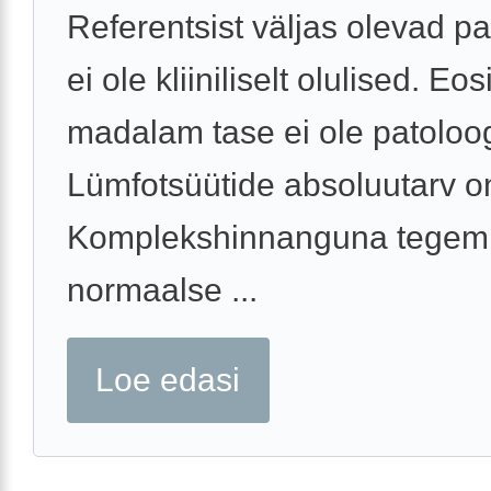
Referentsist väljas olevad p
ei ole kliiniliselt olulised. Eos
madalam tase ei ole patoloog
Lümfotsüütide absoluutarv on
Komplekshinnanguna tegemi
normaalse ...
Loe edasi