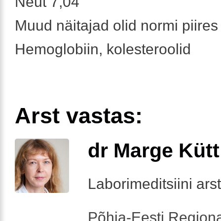
Neut 7,04
Muud näitajad olid normi piire
Hemoglobiin, kolesteroolid
Arst vastas:
dr Marge Kütt
Laborimeditsiini arst
Põhja-Eesti Regiona