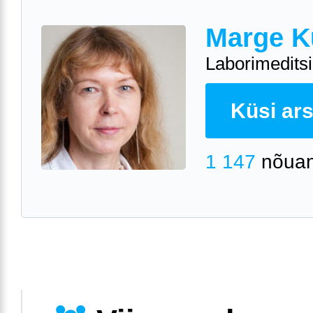
Marge K
Laborimeditsii
Küsi arst
1 147
nõuan