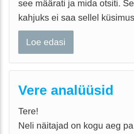
see määrati ja mida otsiti. 
kahjuks ei saa sellel küsimuse
Loe edasi
Vere analüüsid
Tere!
Neli näitajad on kogu aeg pa