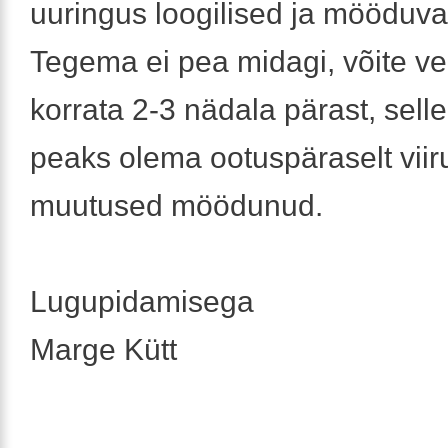
uuringus loogilised ja mööduva
Tegema ei pea midagi, võite v
korrata 2-3 nädala pärast, sell
peaks olema ootuspäraselt viir
muutused möödunud.
Lugupidamisega
Marge Kütt