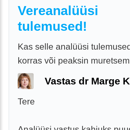
Vereanalüüsi
tulemused!
Kas selle analüüsi tulemuse
korras või peaksin muretse
Vastas dr Marge K
Tere
Analüüsi vastus kahjuks puu