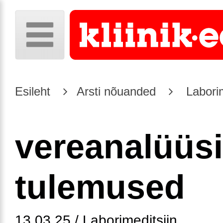
Esileht
Arsti nõuanded
Laborim
vereanalüüsi
tulemused
13.03.25 / Laborimeditsiin