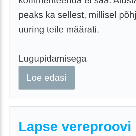
kommenteerida ei saa. Alus
peaks ka sellest, millisel põh
uuring teile määrati.
Lugupidamisega
Loe edasi
Lapse vereproovi