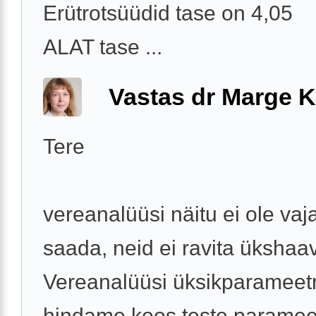
Erütrotsüüdid tase on 4,05
ALAT tase ...
Vastas dr Marge K
Tere
vereanalüüsi näitu ei ole vaj
saada, neid ei ravita ükshaav
Vereanalüüsi üksikparameetr
hindame koos teste parameet