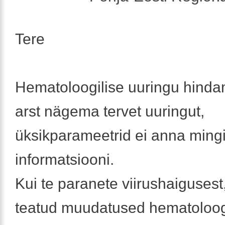
Tere
Hematoloogilise uuringu hind
arst nägema tervet uuringut,
üksikparameetrid ei anna mingit 
informatsiooni.
Kui te paranete viirushaigusest,
teatud muudatused hematoloog