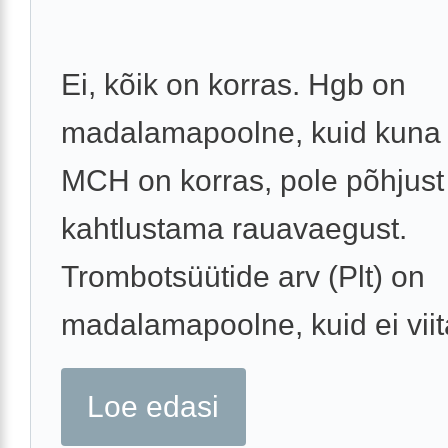
Ei, kõik on korras. Hgb on
madalamapoolne, kuid kuna
MCH on korras, pole põhjust
kahtlustama rauavaegust.
Trombotsüütide arv (Plt) on
madalamapoolne, kuid ei viita
Loe edasi