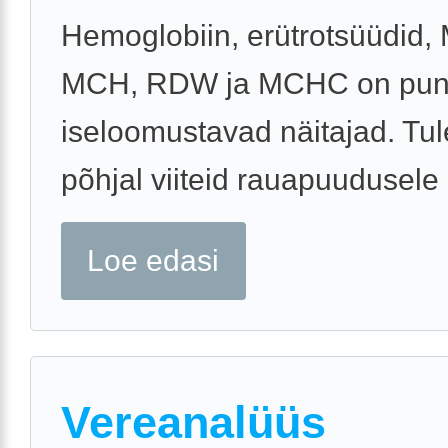
Hemoglobiin, erütrotsüüdid,
MCH, RDW ja MCHC on puna
iseloomustavad näitajad. Tu
põhjal viiteid rauapuudusele .
Loe edasi
Vereanalüüs