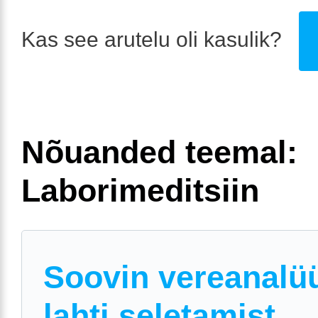
Kas see arutelu oli kasulik?
Nõuanded teemal:
Laborimeditsiin
Soovin vereanalü
lahti seletamist