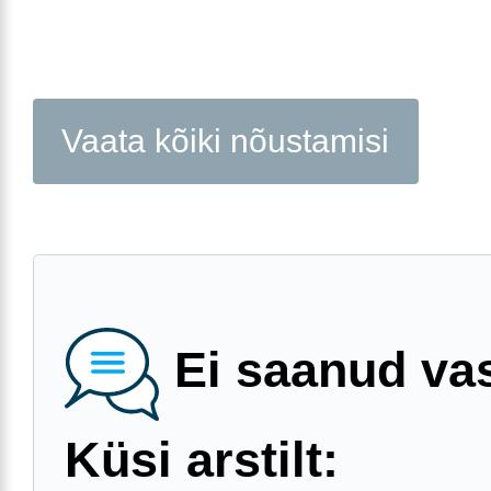
Vaata kõiki nõustamisi
Ei saanud va
Küsi arstilt: