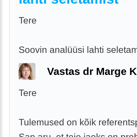
Tere
Soovin analüüsi lahti seletam
Vastas dr Marge K
Tere
Tulemused on kõik referentsp
San aru, et teie jaoks on pr