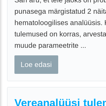
punasega märgistatud 2 näit
hematoloogilises analüüsis.
tulemused on korras, arvest
muude parameetrite ...
Loe edasi
Vereanalüüsi tul