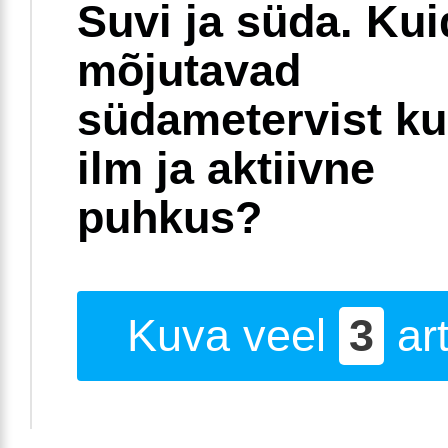
Suvi ja süda. Ku
mõjutavad
südametervist k
ilm ja aktiivne
puhkus?
Kuva veel
3
art