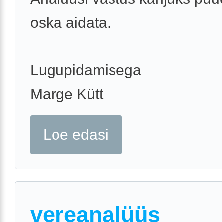
oska aidata.
Lugupidamisega
Marge Kütt
Loe edasi
vereanalüüs