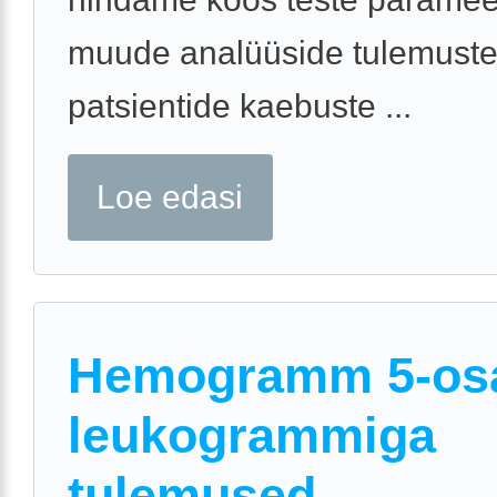
muude analüüside tulemuste
patsientide kaebuste ...
Loe edasi
Hemogramm 5-osa
leukogrammiga
tulemused