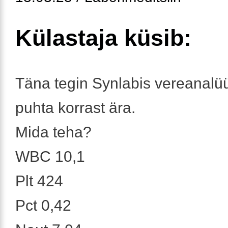
Külastaja küsib:
Täna tegin Synlabis vereanalüüs
puhta korrast ära.
Mida teha?
WBC 10,1
Plt 424
Pct 0,42