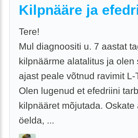
Kilpnääre ja efedr
Tere!
Mul diagnoositi u. 7 aastat t
kilpnäärme alatalitus ja olen 
ajast peale võtnud ravimit L-
Olen lugenud et efedriini tarb
kilpnääret mõjutada. Oskate 
öelda, ...