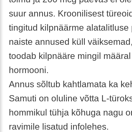
suur annus. Kroonilisest türeoid
tingitud kilpnäärme alatalitluse
naiste annused küll väiksemad, 
toodab kilpnääre mingil määral
hormooni.
Annus sõltub kahtlamata ka ke
Samuti on oluline võtta L-türoks
hommikul tühja kõhuga nagu on
ravimile lisatud infolehes.