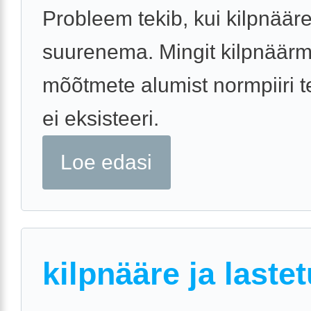
Probleem tekib, kui kilpnäär
suurenema. Mingit kilpnäär
mõõtmete alumist normpiiri te
ei eksisteeri.
Loe edasi
kilpnääre ja laste