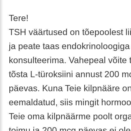
Tere!
TSH väärtused on tõepoolest li
ja peate taas endokrinoloogiga
konsulteerima. Vahepeal võite 
tõsta L-türoksiini annust 200 m
päevas. Kuna Teie kilpnääre o
eemaldatud, siis mingit hormoo
Teie oma kilpnäärme poolt orga
toimu ja 200 mcg päevas ei ole