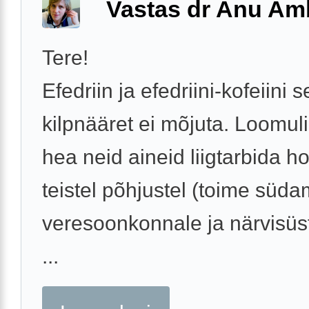
Vastas dr Anu A
Tere!
Efedriin ja efedriini-kofeiini 
kilpnääret ei mõjuta. Loomulik
hea neid aineid liigtarbida h
teistel põhjustel (toime süda
veresoonkonnale ja närvisüs
...