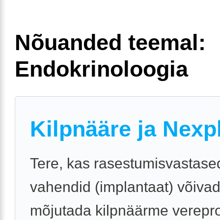
Nõuanded teemal:
Endokrinoloogia
Kilpnääre ja Nexp
Tere, kas rasestumisvastase
vahendid (implantaat) võiva
mõjutada kilpnäärme verepr