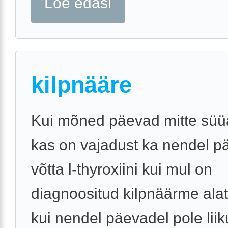
Loe edasi
kilpnääre
Kui mõned päevad mitte süü
kas on vajadust ka nendel p
võtta l-thyroxiini kui mul on
diagnoositud kilpnäärme alat
kui nendel päevadel pole liik