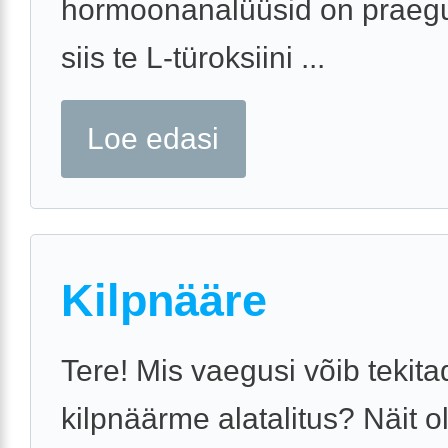
hormoonanalüüsid on praegu
siis te L-türoksiini ...
Loe edasi
Kilpnääre
Tere! Mis vaegusi võib tekita
kilpnäärme alatalitus? Näit ol