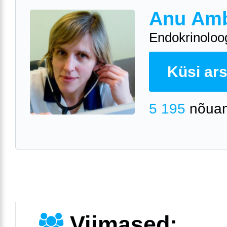
Anu Am
Endokrinoloo
Küsi arst
5 195
nõuan
Viimased: