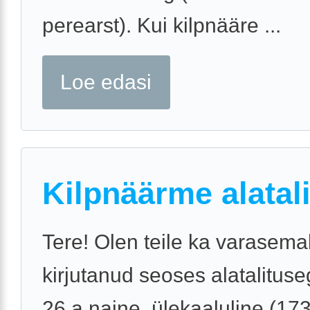
perearst). Kui kilpnääre ...
Loe edasi
Kilpnäärme alatal
Tere! Olen teile ka varasemal
kirjutanud seoses alatalitus
26.a naine, ülekaaluline (17