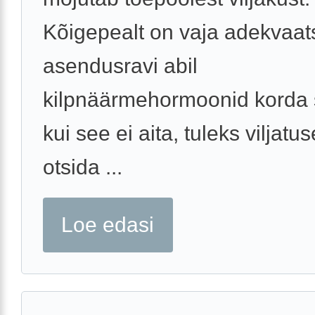
Kõigepealt on vaja adekvaat
asendusravi abil
kilpnäärmehormoonid korda 
kui see ei aita, tuleks viljatu
otsida ...
Loe edasi