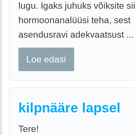
lugu. Igaks juhuks võiksite si
hormoonanalüüsi teha, sest
asendusravi adekvaatsust ...
Loe edasi
kilpnääre lapsel
Tere!