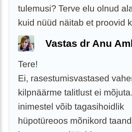
tulemusi? Terve elu olnud ala
kuid nüüd näitab et proovid k
Vastas dr Anu A
Tere!
Ei, rasestumisvastased vahe
kilpnäärme talitlust ei mõjuta
inimestel võib tagasihoidlik
hüpotüreoos mõnikord taand