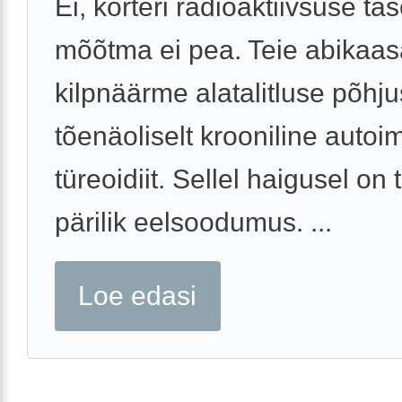
Ei, korteri radioaktiivsuse tas
mõõtma ei pea. Teie abikaas
kilpnäärme alatalitluse põhj
tõenäoliselt krooniline aut
türeoidiit. Sellel haigusel on
pärilik eelsoodumus. ...
Loe edasi