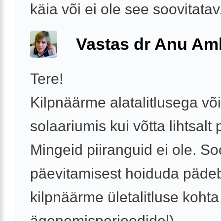
käia või ei ole see soovitatav
Vastas dr Anu A
Tere!
Kilpnäärme alatalitlusega või
solaariumis kui võtta lihtsalt 
Mingeid piiranguid ei ole. So
päevitamisest hoiduda päde
kilpnäärme ületalitluse kohta
ägenemisperioodidel).