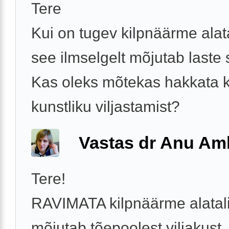
Tere
Kui on tugev kilpnäärme alata
see ilmselgelt mõjutab laste 
Kas oleks mõtekas hakkata 
kunstliku viljastamist?
Vastas dr Anu A
Tere!
RAVIMATA kilpnäärme alatali
mõjutab tõepoolest viljakust.