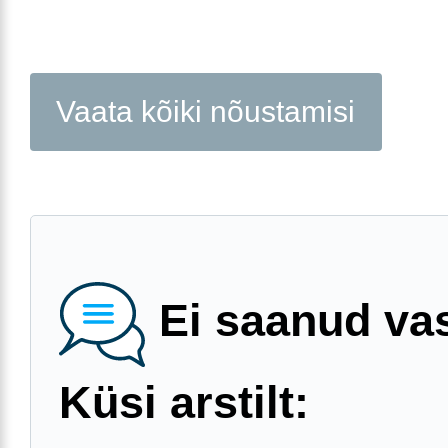
Vaata kõiki nõustamisi
Ei saanud va
Küsi arstilt: