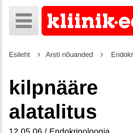
Esileht
Arsti nõuanded
Endokr
kilpnääre
alatalitus
12.05.06 / Endokrinoloogia