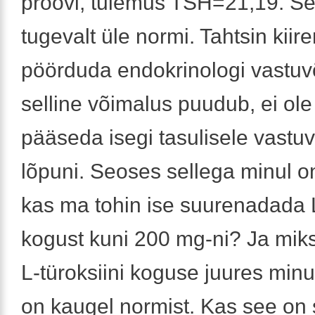
proovi, tulemus TSH=21,19. S
tugevalt üle normi. Tahtsin kii
pöörduda endokrinologi vastuv
selline võimalus puudub, ei ole
pääseda isegi tasulisele vastuv
lõpuni. Seoses sellega minul o
kas ma tohin ise suurenadada L
kogust kuni 200 mg-ni? Ja miks
L-türoksiini koguse juures min
on kaugel normist. Kas see on