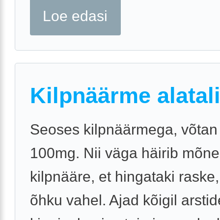
Loe edasi
Kilpnäärme alatal
Seoses kilpnäärmega, võtan 
100mg. Nii väga häirib mõne
kilpnääre, et hingataki raske
õhku vahel. Ajad kõigil arstide