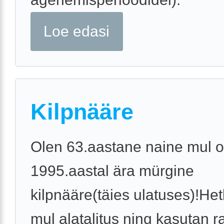
Loe edasi
Kilpnääre
Olen 63.aastane naine mul op
1995.aastal ära mürgine
kilpnääre(täies ulatuses)!Het
mul alatalitus ning kasutan ra