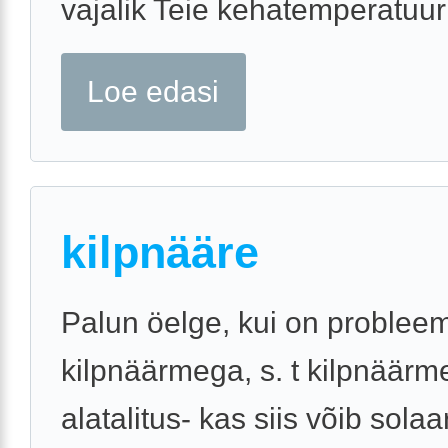
vajalik Teie kehatemperatuuri 
Loe edasi
kilpnääre
Palun öelge, kui on problee
kilpnäärmega, s. t kilpnäärm
alatalitus- kas siis võib sola