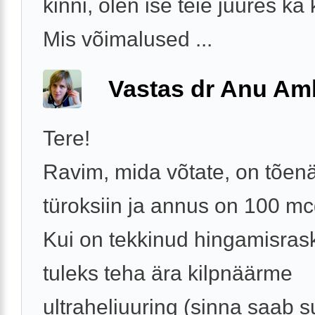
kinni, olen ise teie juures ka
Mis võimalused ...
Vastas dr Anu A
Tere!
Ravim, mida võtate, on tõenäo
türoksiin ja annus on 100 m
Kui on tekkinud hingamisras
tuleks teha ära kilpnäärme
ultraheliuuring (sinna saab 