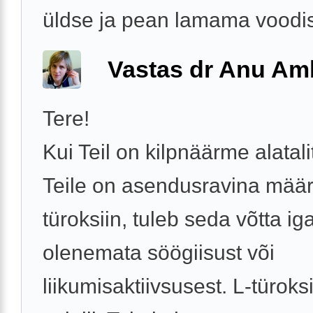
üldse ja pean lamama voodi
Vastas dr Anu A
Tere!
Kui Teil on kilpnäärme alatali
Teile on asendusravina määr
türoksiin, tuleb seda võtta i
olenemata söögiisust või
liikumisaktiivsusest. L-türoks