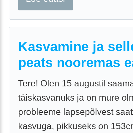
Kasvamine ja sell
peats nooremas e
Tere! Olen 15 augustil saam
täiskasvanuks ja on mure ol
probleeme lapsepõlvest saat
kasvuga, pikkuseks on 153c