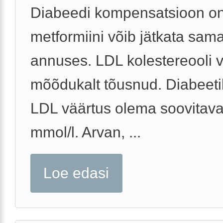
Diabeedi kompensatsioon on
metformiini võib jätkata sam
annuses. LDL kolestereooli 
mõõdukalt tõusnud. Diabeeti
LDL väärtus olema soovitaval
mmol/l. Arvan, ...
Loe edasi