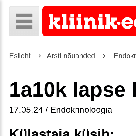
Esileht
Arsti nõuanded
Endokr
1a10k lapse 
17.05.24 / Endokrinoloogia
Külastaja küsib: