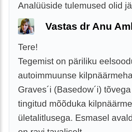
Analüüside tulemused olid j
Vastas dr Anu A
Tere!
Tegemist on päriliku eelso
autoimmuunse kilpnäärmeha
Graves´i (Basedow´i) tõvega 
tingitud mõõduka kilpnäärm
ületalitlusega. Esmasel aval
on ravi tavaliselt ...