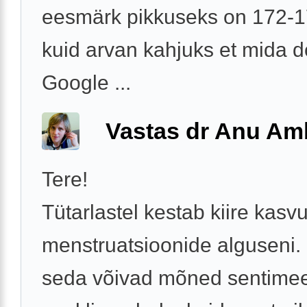
eesmärk pikkuseks on 172-
kuid arvan kahjuks et mida d
Google ...
Vastas dr Anu A
Tere!
Tütarlastel kestab kiire kasv
menstruatsioonide alguseni.
seda võivad mõned sentimeet