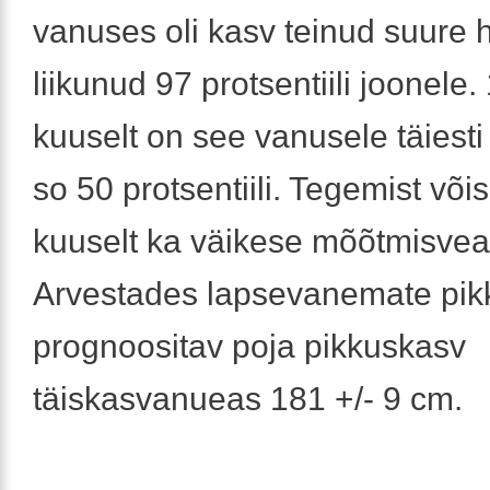
vanuses oli kasv teinud suure 
liikunud 97 protsentiili joonele.
kuuselt on see vanusele täiest
so 50 protsentiili. Tegemist võis
kuuselt ka väikese mõõtmisve
Arvestades lapsevanemate pik
prognoositav poja pikkuskasv
täiskasvanueas 181 +/- 9 cm.