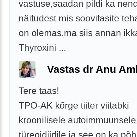
vastuse,saadan pildi ka nen
näitudest mis soovitasite te
on olemas,ma siis annan ikk
Thyroxini ...
Vastas dr Anu A
Tere taas!
TPO-AK kõrge tiiter viitabki
kroonilisele autoimmuunsele
türeoidiidile ja see on ka põh