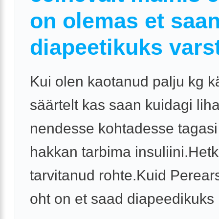
on olemas et saa
diapeetikuks varst
Kui olen kaotanud palju kg kä
säärtelt kas saan kuidagi li
nendesse kohtadesse tagasi
hakkan tarbima insuliini.Hetk
tarvitanud rohte.Kuid Perears
oht on et saad diapeedikuks .