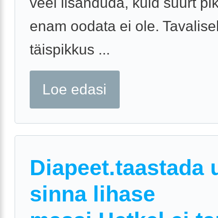
veel lisanduda, kuid suurt p
enam oodata ei ole. Tavalisel
täispikkus ...
Loe edasi
Diapeet.taastada 
sinna lihase