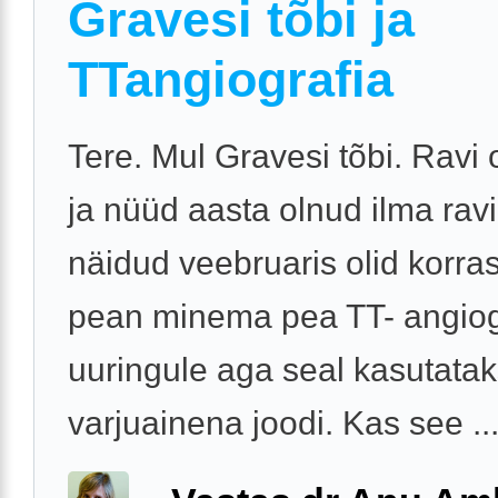
Gravesi tõbi ja
TTangiografia
Tere. Mul Gravesi tõbi. Ravi 
ja nüüd aasta olnud ilma ravi
näidud veebruaris olid korra
pean minema pea TT- angiog
uuringule aga seal kasutata
varjuainena joodi. Kas see ..