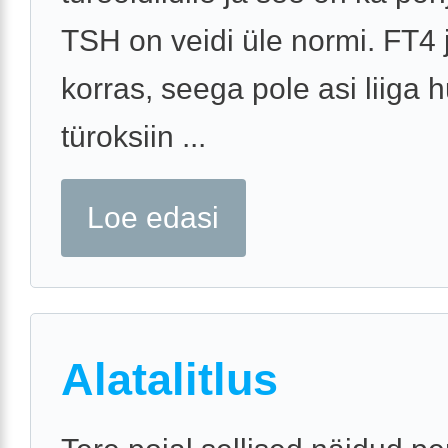
TSH on veidi üle normi. FT4 
korras, seega pole asi liiga hu
türoksiin ...
Loe edasi
Alatalitlus