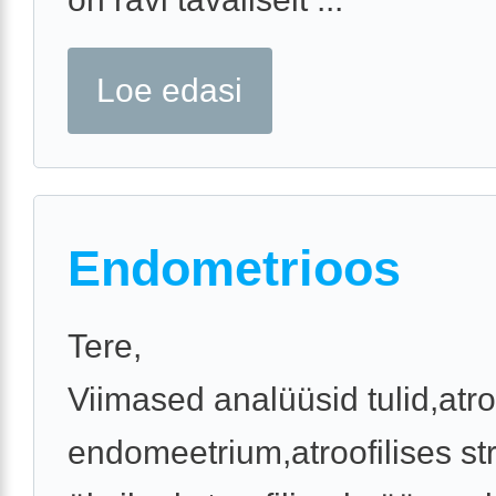
Loe edasi
Endometrioos
Tere,
Viimased analüüsid tulid,atro
endomeetrium,atroofilises s