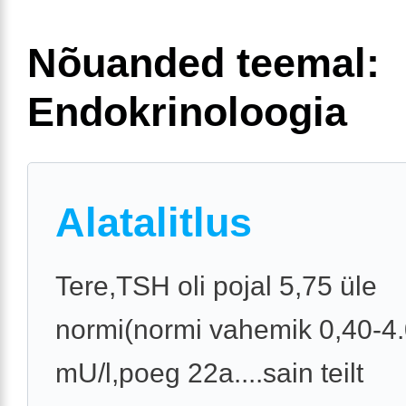
Nõuanded teemal:
Endokrinoloogia
Alatalitlus
Tere,TSH oli pojal 5,75 üle
normi(normi vahemik 0,40-4
mU/l,poeg 22a....sain teilt