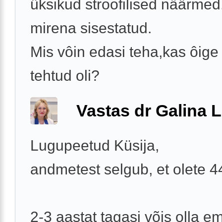
üksikud stroofilised näärmed.
mirena sisestatud.
Mis vôin edasi teha,kas ôige 
tehtud oli?
Vastas dr Galina L
Lugupeetud Küsija,
andmetest selgub, et olete 
2-3 aastat tagasi võis olla e