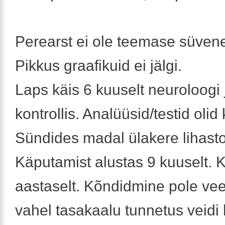
Perearst ei ole teemase süven
Pikkus graafikuid ei jälgi.
Laps käis 6 kuuselt neuroloogi
kontrollis. Analüüsid/testid olid
Sündides madal ülakere lihast
Käputamist alustas 9 kuuselt. 
aastaselt. Kõndidmine pole veel
vahel tasakaalu tunnetus veidi