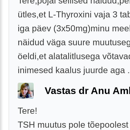
Tere,pojal sellised näidud,pe
ütles,et L-Thyroxini vaja 3 tab
iga päev (3x50mg)minu meel
näidud väga suure muutuseg
öeldi,et alatalitlusega võtava
inimesed kaalus juurde aga .
Vastas dr Anu A
Tere!
TSH muutus pole tõepoolest 