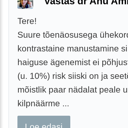
Vastas dr Anu A
Tere!
Suure tõenäosusega ühekor
kontrastaine manustamine si
haiguse ägenemist ei põhjus
(u. 10%) risk siiski on ja seet
mõistlik paar nädalat peale u
kilpnäärme ...
Loe edasi