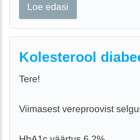
Loe edasi
Kolesterool diabe
Tere!
Viimasest vereproovist selgu
HbA1c väärtus 6,2%