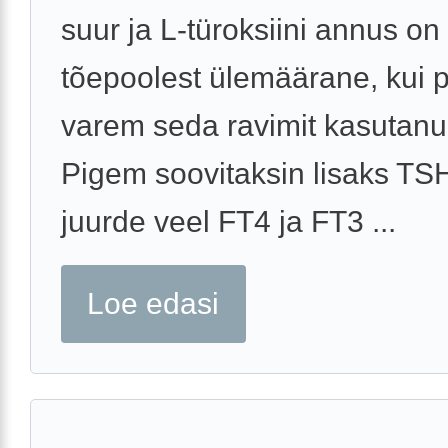
suur ja L-türoksiini annus on
tõepoolest ülemäärane, kui 
varem seda ravimit kasutanud
Pigem soovitaksin lisaks TSH
juurde veel FT4 ja FT3 ...
Loe edasi