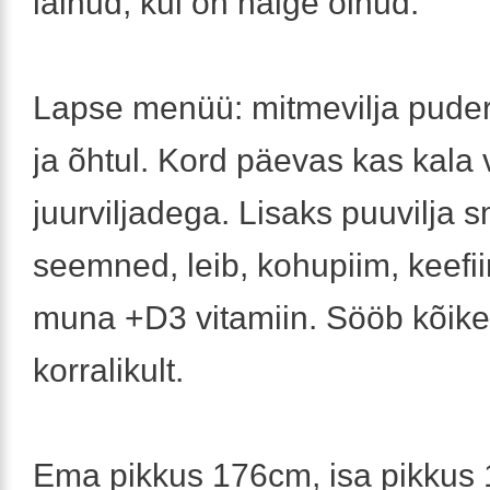
läinud, kui on haige olnud.
Lapse menüü: mitmevilja pude
ja õhtul. Kord päevas kas kala 
juurviljadega. Lisaks puuvilja s
seemned, leib, kohupiim, keefii
muna +D3 vitamiin. Sööb kõike
korralikult.
Ema pikkus 176cm, isa pikkus