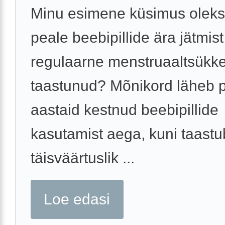
Minu esimene küsimus oleks
peale beebipillide ära jätmis
regulaarne menstruaaltsükke
taastunud? Mõnikord läheb 
aastaid kestnud beebipillide
kasutamist aega, kuni taastu
täisväärtuslik ...
Loe edasi