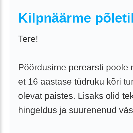
Kilpnäärme põleti
Tere!
Pöördusime perearsti poole
et 16 aastase tüdruku kõri t
olevat paistes. Lisaks olid te
hingeldus ja suurenenud vä