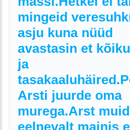
massi.Hetkel ei ta
mingeid veresuhk
asju kuna nüüd
avastasin et kõik
ja
tasakaaluhäired.
Arsti juurde oma
murega.Arst muid
eelnevalt mainis e