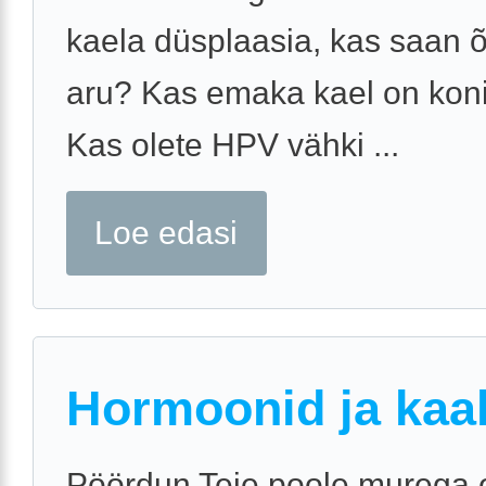
kaela düsplaasia, kas saan õ
aru? Kas emaka kael on koni
Kas olete HPV vähki ...
Loe edasi
Hormoonid ja kaa
Pöördun Teie poole murega