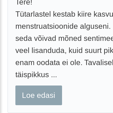
Tere!
Tütarlastel kestab kiire kasv
menstruatsioonide alguseni.
seda võivad mõned sentimeet
veel lisanduda, kuid suurt p
enam oodata ei ole. Tavalisel
täispikkus ...
Loe edasi