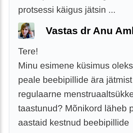
protsessi käigus jätsin ...
Vastas dr Anu A
Tere!
Minu esimene küsimus oleks
peale beebipillide ära jätmis
regulaarne menstruaaltsükke
taastunud? Mõnikord läheb 
aastaid kestnud beebipillide