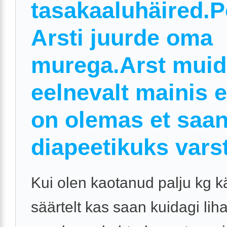
tasakaaluhäired.
Arsti juurde oma
murega.Arst muid
eelnevalt mainis e
on olemas et saa
diapeetikuks varst
Kui olen kaotanud palju kg kä
säärtelt kas saan kuidagi li