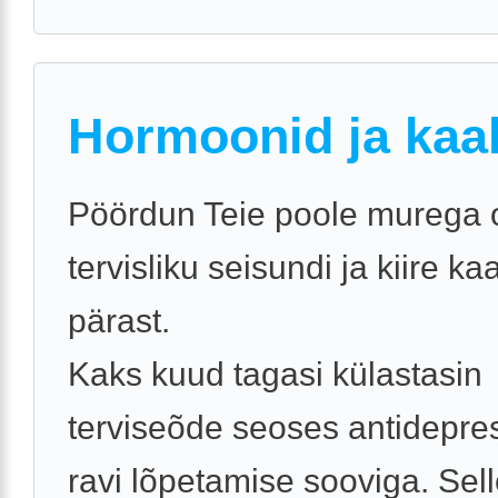
Hormoonid ja kaa
Pöördun Teie poole murega
tervisliku seisundi ja kiire k
pärast.
Kaks kuud tagasi külastasin
terviseõde seoses antidepre
ravi lõpetamise sooviga. Sel