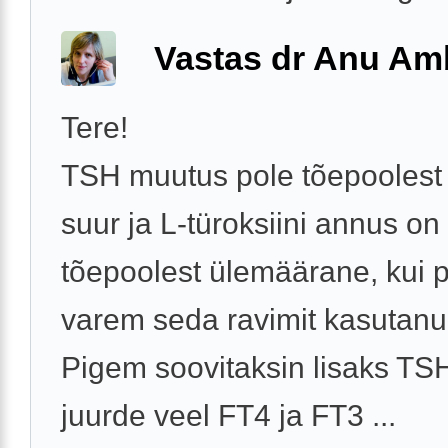
Vastas dr Anu A
Tere!
TSH muutus pole tõepoolest 
suur ja L-türoksiini annus on
tõepoolest ülemäärane, kui 
varem seda ravimit kasutanud
Pigem soovitaksin lisaks TSH
juurde veel FT4 ja FT3 ...