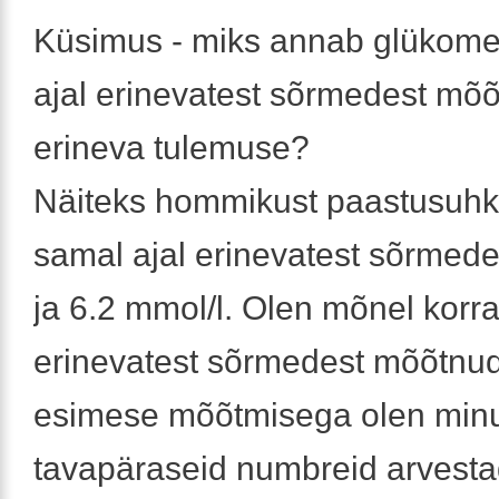
Küsimus - miks annab glükome
ajal erinevatest sõrmedest mõ
erineva tulemuse?
Näiteks hommikust paastusuhk
samal ajal erinevatest sõrmedes
ja 6.2 mmol/l. Olen mõnel korra
erinevatest sõrmedest mõõtnud
esimese mõõtmisega olen min
tavapäraseid numbreid arvest