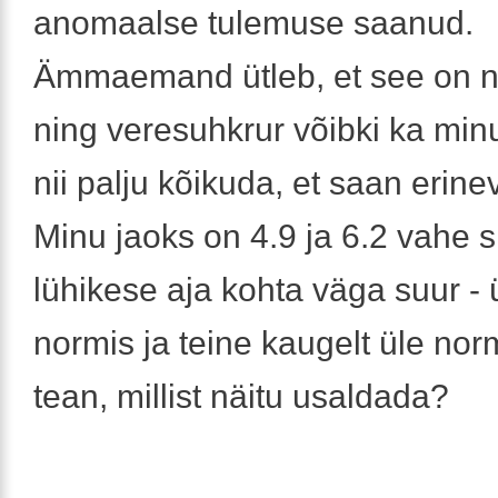
anomaalse tulemuse saanud.
Ämmaemand ütleb, et see on 
ning veresuhkrur võibki ka minu
nii palju kõikuda, et saan erin
Minu jaoks on 4.9 ja 6.2 vahe sii
lühikese aja kohta väga suur -
normis ja teine kaugelt üle nor
tean, millist näitu usaldada?