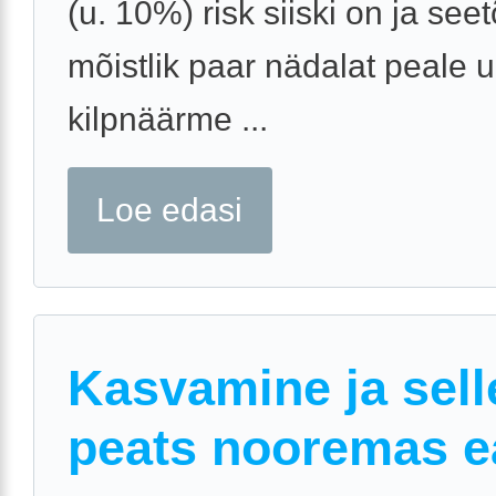
(u. 10%) risk siiski on ja seet
mõistlik paar nädalat peale u
kilpnäärme ...
Loe edasi
Kasvamine ja sell
peats nooremas e