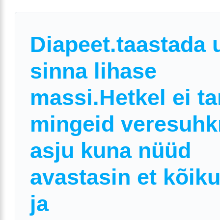
Diapeet.taastada 
sinna lihase
massi.Hetkel ei ta
mingeid veresuhk
asju kuna nüüd
avastasin et kõik
ja