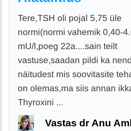
Tere,TSH oli pojal 5,75 üle
normi(normi vahemik 0,40-4
mU/l,poeg 22a....sain teilt
vastuse,saadan pildi ka nen
näitudest mis soovitasite te
on olemas,ma siis annan ikk
Thyroxini ...
Vastas dr Anu A