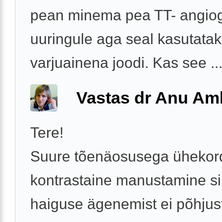
pean minema pea TT- angiog
uuringule aga seal kasutata
varjuainena joodi. Kas see ..
Vastas dr Anu A
Tere!
Suure tõenäosusega ühekor
kontrastaine manustamine si
haiguse ägenemist ei põhjus