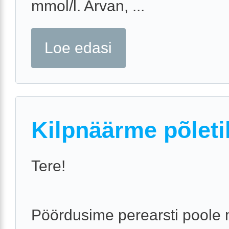
mmol/l. Arvan, ...
Loe edasi
Kilpnäärme põleti
Tere!
Pöördusime perearsti poole