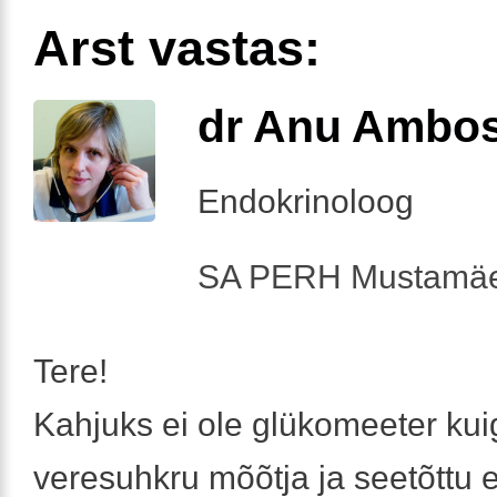
Arst vastas:
dr Anu Ambo
Endokrinoloog
SA PERH Mustamäe
Tere!
Kahjuks ei ole glükomeeter kui
veresuhkru mõõtja ja seetõttu e