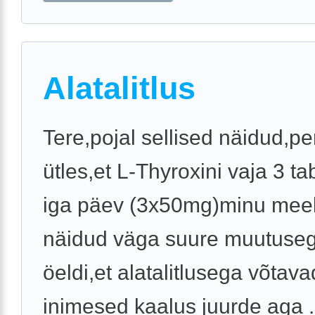
Alatalitlus
Tere,pojal sellised näidud,pe
ütles,et L-Thyroxini vaja 3 tab
iga päev (3x50mg)minu meel
näidud väga suure muutuseg
öeldi,et alatalitlusega võtava
inimesed kaalus juurde aga .