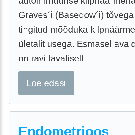
autoimmuunse kilpnäärmeha
Graves´i (Basedow´i) tõvega 
tingitud mõõduka kilpnäärm
ületalitlusega. Esmasel aval
on ravi tavaliselt ...
Loe edasi
Endometrioos