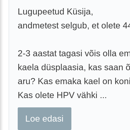
Lugupeetud Küsija,
andmetest selgub, et olete 
2-3 aastat tagasi võis olla e
kaela düsplaasia, kas saan õ
aru? Kas emaka kael on koni
Kas olete HPV vähki ...
Loe edasi