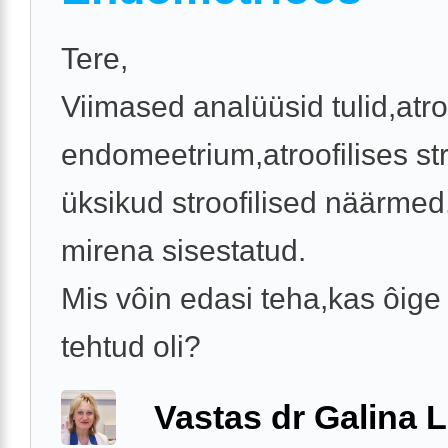
Tere,
Viimased analüüsid tulid,atro
endomeetrium,atroofilises s
üksikud stroofilised näärmed.
mirena sisestatud.
Mis vôin edasi teha,kas ôige 
tehtud oli?
Vastas dr Galina L