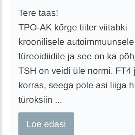
Tere taas!
TPO-AK kõrge tiiter viitabki
kroonilisele autoimmuunsele
türeoidiidile ja see on ka põh
TSH on veidi üle normi. FT4 
korras, seega pole asi liiga hu
türoksiin ...
Loe edasi