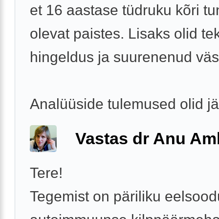
et 16 aastase tüdruku kõri t
olevat paistes. Lisaks olid te
hingeldus ja suurenenud vä
Analüüside tulemused olid j
Vastas dr Anu A
Tere!
Tegemist on päriliku eelso