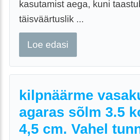
kasutamist aega, kuni taastu
täisväärtuslik ...
Loe edasi
kilpnäärme vasak
agaras sõlm 3.5 k
4,5 cm. Vahel tun