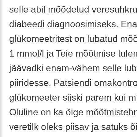
selle abil mõõdetud veresuhkr
diabeedi diagnoosimiseks. En
glükomeetritest on lubatud mõõ
1 mmol/l ja Teie mõõtmise tul
jäävadki enam-vähem selle lub
piiridesse. Patsiendi omakontro
glükomeeter siiski parem kui mi
Oluline on ka õige mõõtmistehn
veretilk oleks piisav ja satuks 