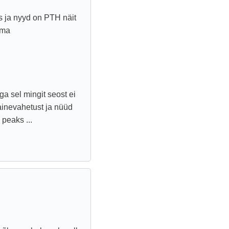
s ja nyyd on PTH näit
ima
 sel mingit seost ei
ainevahetust ja nüüd
 peaks ...