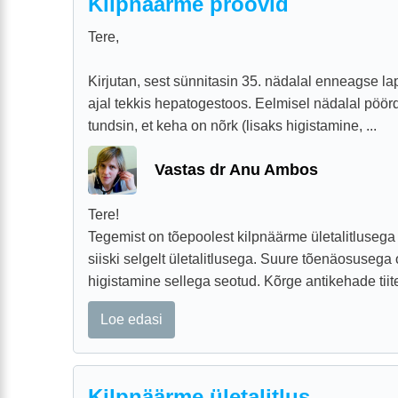
Kilpnäärme proovid
Tere,
Kirjutan, sest sünnitasin 35. nädalal enneagse l
ajal tekkis hepatogestoos. Eelmisel nädalal pöörd
tundsin, et keha on nõrk (lisaks higistamine, ...
Vastas dr Anu Ambos
Tere!
Tegemist on tõepoolest kilpnäärme ületalitlusega
siiski selgelt ületalitlusega. Suure tõenäosusega
higistamine sellega seotud. Kõrge antikehade tiiter
Loe edasi
Kilpnäärme ületalitlus