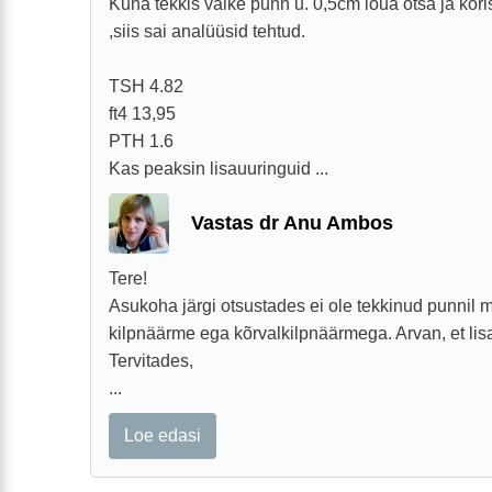
Kuna tekkis väike punn u. 0,5cm lõua otsa ja kõr
,siis sai analüüsid tehtud.
TSH 4.82
ft4 13,95
PTH 1.6
Kas peaksin lisauuringuid ...
Vastas dr Anu Ambos
Tere!
Asukoha järgi otsustades ei ole tekkinud punnil m
kilpnäärme ega kõrvalkilpnäärmega. Arvan, et lis
Tervitades,
...
Loe edasi