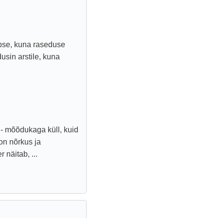
apse, kuna raseduse
usin arstile, kuna
 - mõõdukaga küll, kuid
 on nõrkus ja
 näitab, ...