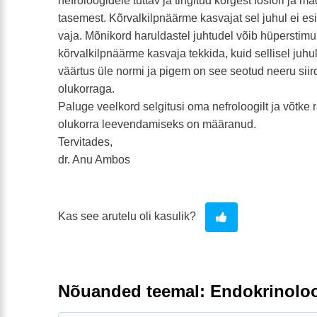
nefroloogidele tuttav ja tingitud kõrgest fosfori ja m
tasemest. Kõrvalkilpnäärme kasvajat sel juhul ei es
vaja. Mõnikord haruldastel juhtudel võib hüperstimu
kõrvalkilpnäärme kasvaja tekkida, kuid sellisel juhu
väärtus üle normi ja pigem on see seotud neeru sii
olukorraga.
Paluge veelkord selgitusi oma nefroloogilt ja võtke 
olukorra leevendamiseks on määranud.
Tervitades,
dr. Anu Ambos
Kas see arutelu oli kasulik?
Nõuanded teemal: Endokrinolo