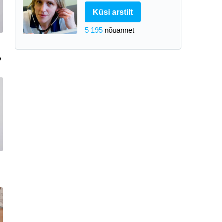
Küsi arstilt
5 195
nõuannet
?