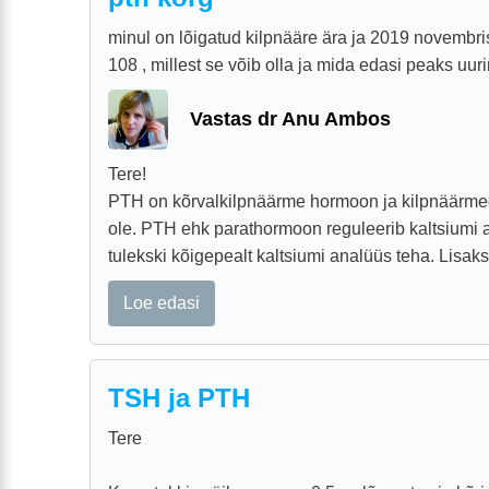
minul on lõigatud kilpnääre ära ja 2019 novembri
108 , millest se võib olla ja mida edasi peaks uur
Vastas dr Anu Ambos
Tere!
PTH on kõrvalkilpnäärme hormoon ja kilpnäärmega
ole. PTH ehk parathormoon reguleerib kaltsiumi 
tulekski kõigepealt kaltsiumi analüüs teha. Lisaks
Loe edasi
TSH ja PTH
Tere