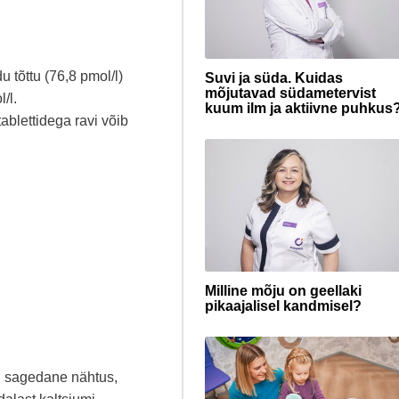
 tõttu (76,8 pmol/l)
Suvi ja süda. Kuidas
mõjutavad südametervist
/l.
kuum ilm ja aktiivne puhkus
ablettidega ravi võib
Milline mõju on geellaki
pikaajalisel kandmisel?
n sagedane nähtus,