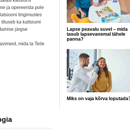
adalast kaltsiumi
ine ja opereerida pole
latsiooni tingimustes
l tõuseb ka kaltsiumi
rdamise järgse
Lapse peavalu suvel – mida
tasub lapsevanemal tähele
panna?
ravimeid, mida ta Teile
Miks on vaja kõrva loputada
ogia