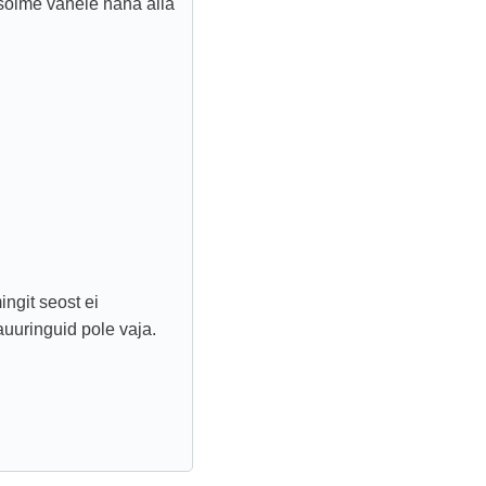
isõlme vahele naha alla
ingit seost ei
auuringuid pole vaja.