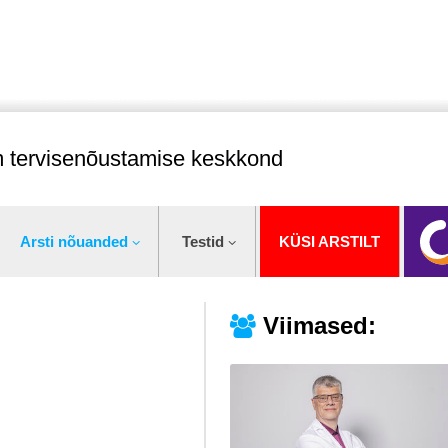
im tervisenõustamise keskkond
Arsti nõuanded
Testid
KÜSI ARSTILT
Viimased: