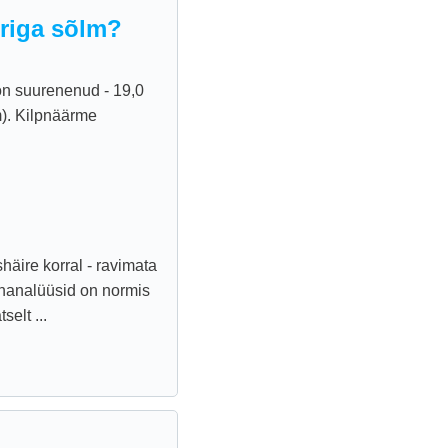
uriga sõlm?
on suurenenud - 19,0
m). Kilpnäärme
häire korral - ravimata
onanalüüsid on normis
elt ...