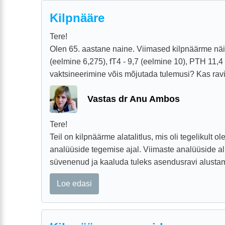
Kilpnääre
Tere!
Olen 65. aastane naine. Viimased kilpnäärme nä
(eelmine 6,275), fT4 - 9,7 (eelmine 10), PTH 11,4
vaktsineerimine võis mõjutada tulemusi? Kas ravi
Vastas dr Anu Ambos
Tere!
Teil on kilpnäärme alatalitlus, mis oli tegelikult
analüüside tegemise ajal. Viimaste analüüside alu
süvenenud ja kaaluda tuleks asendusravi alustami
Loe edasi