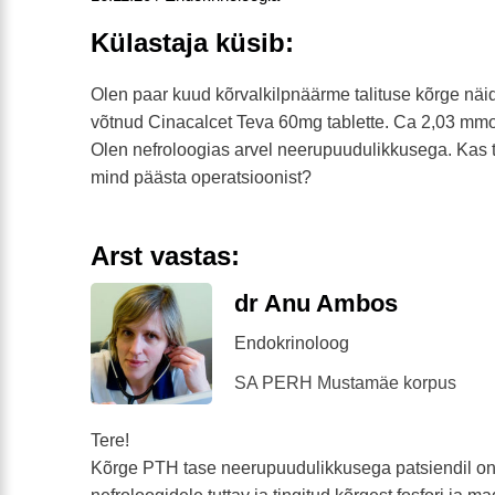
Külastaja küsib:
Olen paar kuud kõrvalkilpnäärme talituse kõrge näidu
võtnud Cinacalcet Teva 60mg tablette. Ca 2,03 mmol
Olen nefroloogias arvel neerupuudulikkusega. Kas t
mind päästa operatsioonist?
Arst vastas:
dr Anu Ambos
Endokrinoloog
SA PERH Mustamäe korpus
Tere!
Kõrge PTH tase neerupuudulikkusega patsiendil o