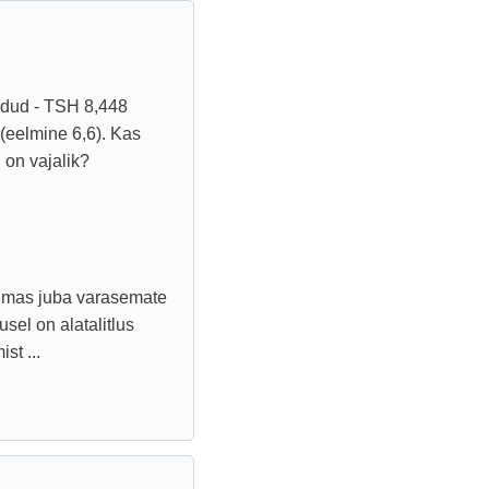
idud - TSH 8,448
 (eelmine 6,6). Kas
 on vajalik?
 olemas juba varasemate
sel on alatalitlus
st ...