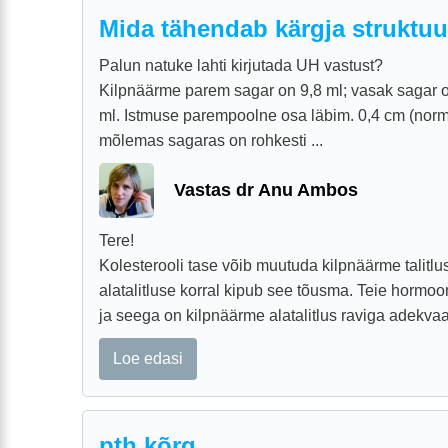
Mida tähendab kärgja struktu
Palun natuke lahti kirjutada UH vastust?
Kilpnäärme parem sagar on 9,8 ml; vasak sagar 
ml. Istmuse parempoolne osa läbim. 0,4 cm (nor
mõlemas sagaras on rohkesti ...
Vastas dr Anu Ambos
Tere!
Kolesterooli tase võib muutuda kilpnäärme talitlus
alatalitluse korral kipub see tõusma. Teie hormo
ja seega on kilpnäärme alatalitlus raviga adekvaats
Loe edasi
pth kõrg