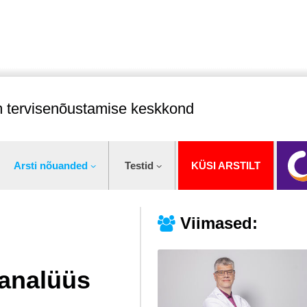
im tervisenõustamise keskkond
Arsti nõuanded
Testid
KÜSI ARSTILT
Viimased:
 analüüs