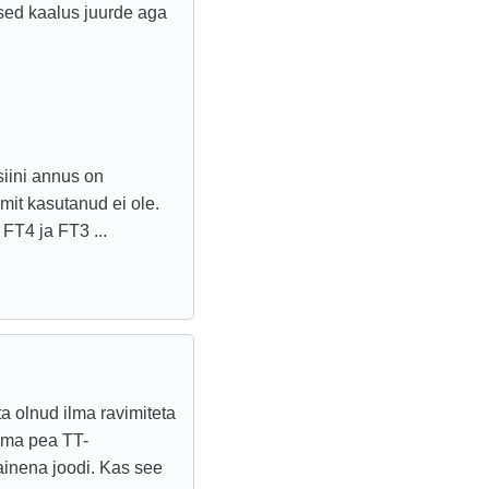
esed kaalus juurde aga
siini annus on
mit kasutanud ei ole.
FT4 ja FT3 ...
ta olnud ilma ravimiteta
ema pea TT-
ainena joodi. Kas see