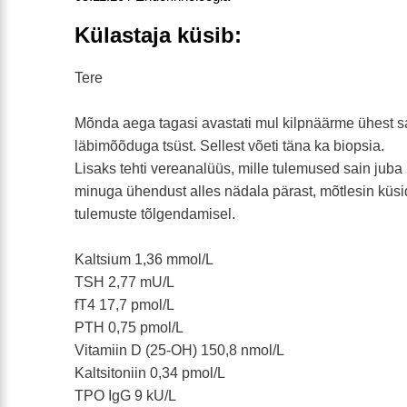
Külastaja küsib:
Tere
Mõnda aega tagasi avastati mul kilpnäärme ühest s
läbimõõduga tsüst. Sellest võeti täna ka biopsia.
Lisaks tehti vereanalüüs, mille tulemused sain juba 
minuga ühendust alles nädala pärast, mõtlesin küsid
tulemuste tõlgendamisel.
Kaltsium 1,36 mmol/L
TSH 2,77 mU/L
fT4 17,7 pmol/L
PTH 0,75 pmol/L
Vitamiin D (25-OH) 150,8 nmol/L
Kaltsitoniin 0,34 pmol/L
TPO IgG 9 kU/L