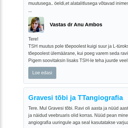
muutusega.. öeldi,et alatalitlusega võtavad inim
...
Vastas dr Anu Ambos
Tere!
TSH muutus pole tõepoolest kuigi suur ja L-türok
tõepoolest ülemäärane, kui poeg varem seda ravi
Pigem soovitaksin lisaks TSH-le teha juurde veel 
Loe edasi
Gravesi tõbi ja TTangiografia
Tere. Mul Gravesi tõbi. Ravi oli aasta ja nüüd aas
ja näidud veebruaris olid korras. Nüüd pean min
angiografia uuringule aga seal kasutatakse varju