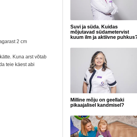
Suvi ja süda. Kuidas
mõjutavad südametervist
kuum ilm ja aktiivne puhkus
agarast 2 cm
kätte. Kuna arst võtab
a teie käest abi
Milline mõju on geellaki
pikaajalisel kandmisel?