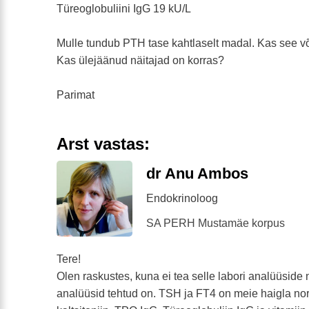
Türeoglobuliini IgG 19 kU/L
Mulle tundub PTH tase kahtlaselt madal. Kas see võ
Kas ülejäänud näitajad on korras?
Parimat
Arst vastas:
dr Anu Ambos
Endokrinoloog
SA PERH Mustamäe korpus
Tere!
Olen raskustes, kuna ei tea selle labori analüüsid
analüüsid tehtud on. TSH ja FT4 on meie haigla nor