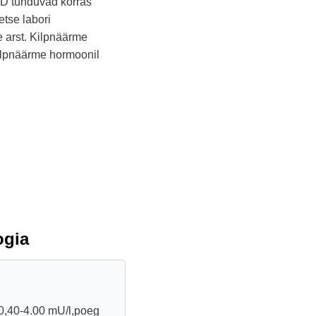
n D tunduvad korras
etse labori
e arst. Kilpnäärme
lkilpnäärme hormoonil
ogia
 0,40-4.00 mU/l,poeg