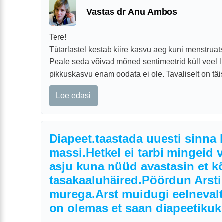
Vastas dr Anu Ambos
Tere!
Tütarlastel kestab kiire kasvu aeg kuni menstruat
Peale seda võivad mõned sentimeetrid küll veel l
pikkuskasvu enam oodata ei ole. Tavaliselt on täis
Loe edasi
Diapeet.taastada uuesti sinna 
massi.Hetkel ei tarbi mingeid
asju kuna nüüd avastasin et k
tasakaaluhäired.Pöördun Arst
murega.Arst muidugi eelnevalt
on olemas et saan diapeetikuks