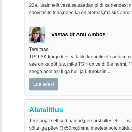
22a....sain teilt vastuse,saadan pildi ka nendest 
soovitasite teha,need ka on olemas,ma siis annan
...
Vastas dr Anu Ambos
Tere taas!
TPO-AK kõrge tiiter viitabki kroonilisele autoimmu
see on ka põhjus, miks TSH on veidi üle normi. F
seega pole asi liiga hull ja L-türoksiin ...
Loe edasi
Alatalitlus
Tere,pojal sellised näidud,perearst ütles,et L-Thyro
võtta iga päev (3x50mg)minu meelest pole näidu