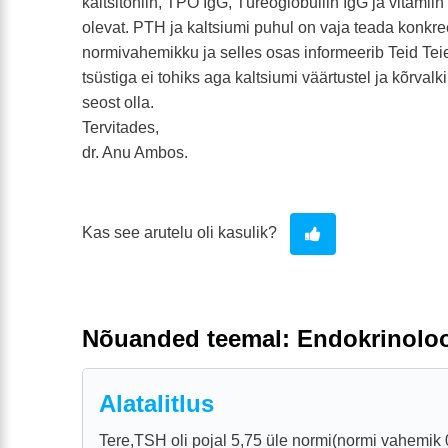
kaltsitoniin, TPO IgG, Türeoglobuliin IgG ja vitamii
olevat. PTH ja kaltsiumi puhul on vaja teada konkre
normivahemikku ja selles osas informeerib Teid Tei
tsüstiga ei tohiks aga kaltsiumi väärtustel ja kõrva
seost olla.
Tervitades,
dr. Anu Ambos.
Kas see arutelu oli kasulik?
Nõuanded teemal: Endokrinolo
Alatalitlus
Tere,TSH oli pojal 5,75 üle normi(normi vahemik