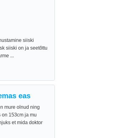
ustamine siiski
k siiski on ja seetõttu
rme ...
remas eas
on mure olnud ning
s on 153cm ja mu
juks et mida doktor