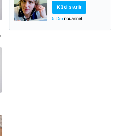
Küsi arstilt
5 195
nõuannet
?