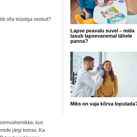
ib olla tsüstiga seotud?
Lapse peavalu suvel – mida
tasub lapsevanemal tähele
panna?
Miks on vaja kõrva loputada
e normvahemikke, kus
mide järgi korras. Ka