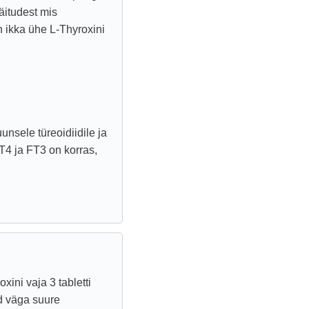
näitudest mis
 ikka ühe L-Thyroxini
unsele türeoidiidile ja
T4 ja FT3 on korras,
xini vaja 3 tabletti
d väga suure