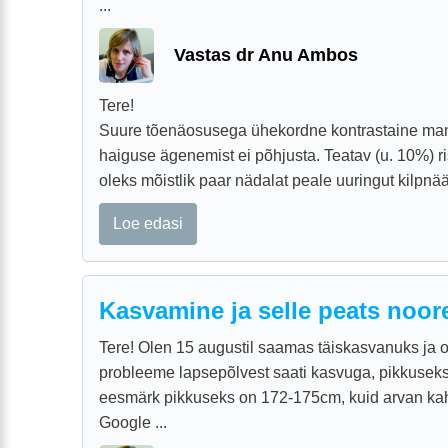
...
Vastas dr Anu Ambos
Tere!
Suure tõenäosusega ühekordne kontrastaine man
haiguse ägenemist ei põhjusta. Teatav (u. 10%) ris
oleks mõistlik paar nädalat peale uuringut kilpnää
Loe edasi
Kasvamine ja selle peats noo
Tere! Olen 15 augustil saamas täiskasvanuks ja 
probleeme lapsepõlvest saati kasvuga, pikkusek
eesmärk pikkuseks on 172-175cm, kuid arvan kah
Google ...