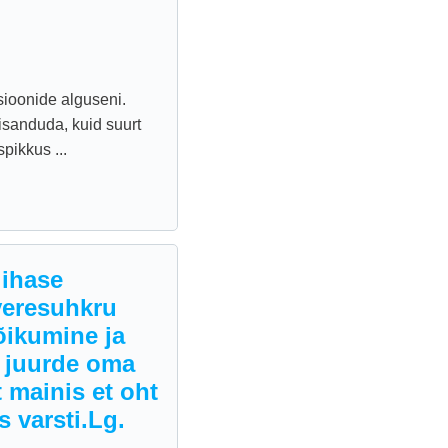
sioonide alguseni.
isanduda, kuid suurt
pikkus ...
lihase
 veresuhkru
õikumine ja
i juurde oma
 mainis et oht
 varsti.Lg.