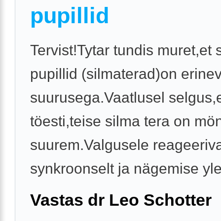
pupillid
Tervist!Tytar tundis muret,et
pupillid (silmaterad)on erine
suurusega.Vaatlusel selgus,
töesti,teise silma tera on mö
suurem.Valgusele reageeriv
synkroonselt ja nägemise yle t
Vastas dr Leo Schotter