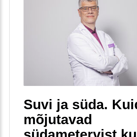
Suvi ja süda. Ku
mõjutavad
südametervist k