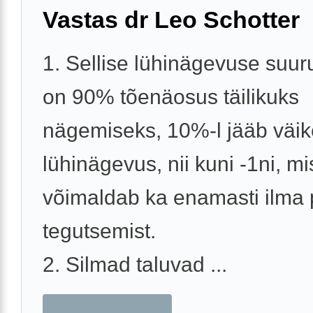
Vastas dr Leo Schotter
1. Sellise lühinägevuse suur
on 90% tõenäosus täilikuks
nägemiseks, 10%-l jääb väik
lühinägevus, nii kuni -1ni, mi
võimaldab ka enamasti ilma pr
tegutsemist.
2. Silmad taluvad ...