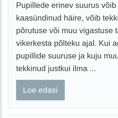
Pupillede erinev suurus võib 
kaasündinud häire, võib tekk
põrutuse või muu vigastuse t
vikerkesta põlteku ajal. Kui 
pupillide suuruse ja kuju mu
tekkinud justkui ilma ...
Loe edasi