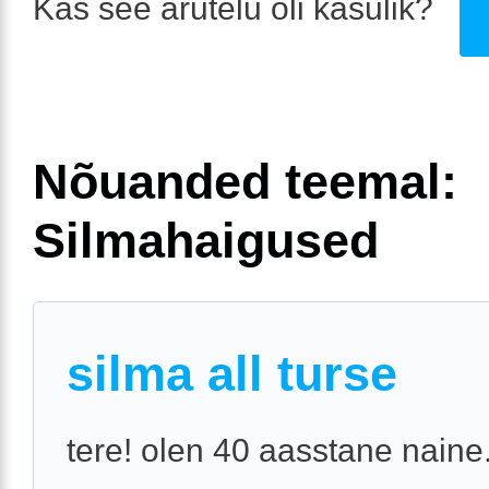
Kas see arutelu oli kasulik?
Nõuanded teemal:
Silmahaigused
silma all turse
tere! olen 40 aasstane naine. 