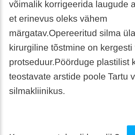
võimalik korrigeerida laugude a
et erinevus oleks vähem
märgatav.Opereeritud silma ül
kirurgiline tõstmine on kergesti
protseduur.Pöörduge plastilist k
teostavate arstide poole Tartu v
silmakliinikus.