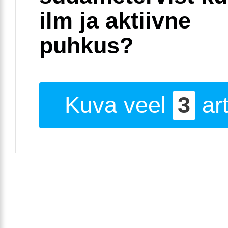
ilm ja aktiivne
puhkus?
Kuva veel
3
art