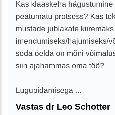
Kas klaaskeha hägustumine
peatumatu protsess? Kas te
mustade jublakate kiiremaks
imendumiseks/hajumiseks/võ
seda öelda on mõni võimalus
siin ajahammas oma töö?
Lugupidamisega ...
Vastas dr Leo Schotter