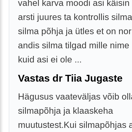
vahel karva moodi asi käisin
arsti juures ta kontrollis silm
silma põhja ja ütles et on n
andis silma tilgad mille nime
kuid asi ei ole ...
Vastas dr Tiia Jugaste
Hägusus vaateväljas võib olla
silmapõhja ja klaaskeha
muutustest.Kui silmapõhjas a