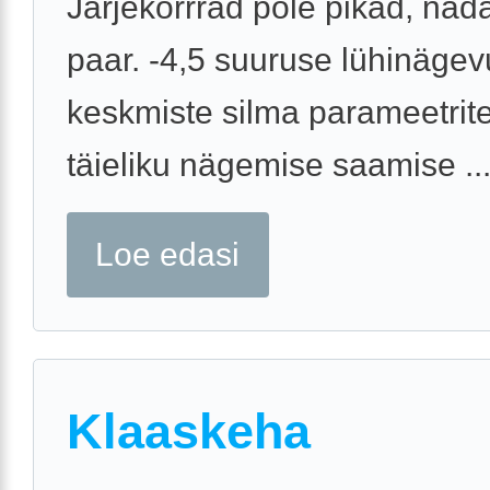
Järjekorrrad pole pikad, näda
paar. -4,5 suuruse lühinägev
keskmiste silma parameetrite
täieliku nägemise saamise ..
Loe edasi
Klaaskeha