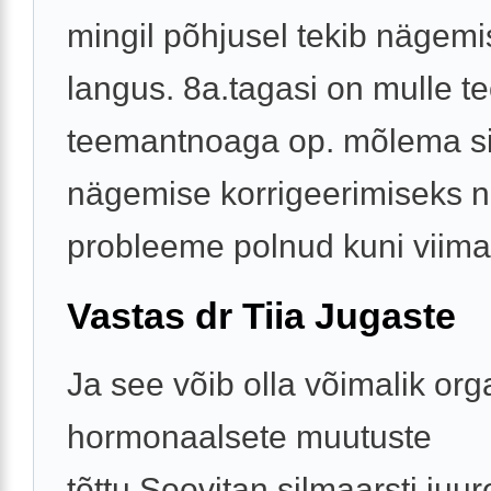
mingil põhjusel tekib nägem
langus. 8a.tagasi on mulle t
teemantnoaga op. mõlema s
nägemise korrigeerimiseks n
probleeme polnud kuni viimas
Vastas dr Tiia Jugaste
Ja see võib olla võimalik org
hormonaalsete muutuste
tõttu.Soovitan silmaarsti juur