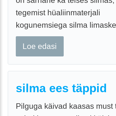
on sarnane ka teises silmas,
tegemist hüaliinmaterjali
kogunemsiega silma limaskest
Loe edasi
silma ees täppid
Pilguga käivad kaasas must 