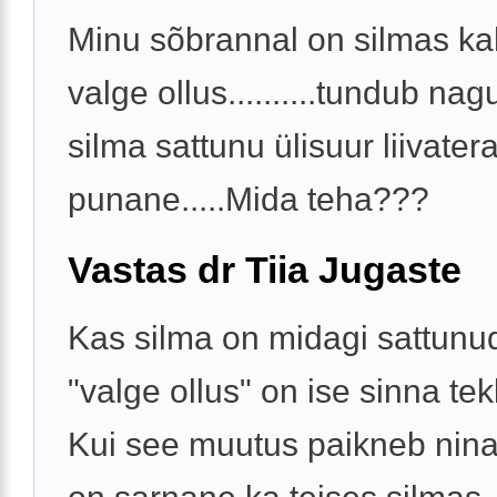
Minu sõbrannal on silmas ka
valge ollus..........tundub nag
silma sattunu ülisuur liivatera
punane.....Mida teha???
Vastas dr Tiia Jugaste
Kas silma on midagi sattunu
"valge ollus" on ise sinna te
Kui see muutus paikneb nina