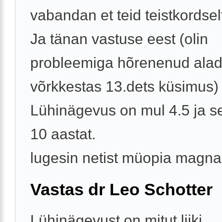
vabandan et teid teistkordselt
Ja tänan vastuse eest (olin
probleemiga hõrenenud ala
võrkkestas 13.dets küsimus)
Lühinägevus on mul 4.5 ja s
10 aastat.
lugesin netist müopia magna(
Vastas dr Leo Schotter
Lühinägevust on mitut liiki.