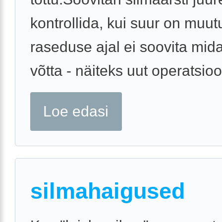
kontrollida, kui suur on muut
raseduse ajal ei soovita mida
võtta - näiteks uut operatsioo
Loe edasi
silmahaigused