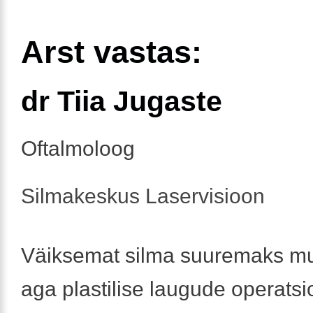
Arst vastas:
dr Tiia Jugaste
Oftalmoloog
Silmakeskus Laservisioon
Väiksemat silma suuremaks mu
aga plastilise laugude operats