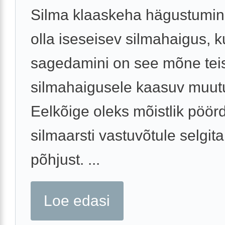
Silma klaaskeha hägustumin
olla iseseisev silmahaigus, k
sagedamini on see mõne tei
silmahaigusele kaasuv muut
Eelkõige oleks mõistlik pöör
silmaarsti vastuvõtule selgi
põhjust. ...
Loe edasi