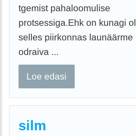
tgemist pahaloomulise
protsessiga.Ehk on kunagi o
selles piirkonnas launäärme p
odraiva ...
Loe edasi
silm