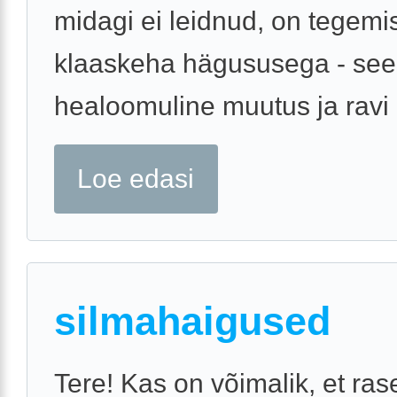
midagi ei leidnud, on tegemi
klaaskeha hägususega - see
healoomuline muutus ja ravi 
Loe edasi
silmahaigused
Tere! Kas on võimalik, et ras