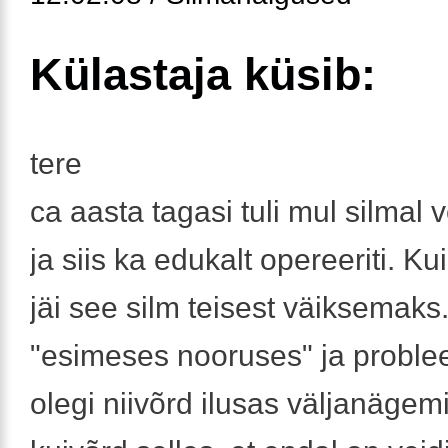
Külastaja küsib:
tere
ca aasta tagasi tuli mul silmal v
ja siis ka edukalt opereeriti. K
jäi see silm teisest väiksemaks.
"esimeses nooruses" ja proble
olegi niivõrd ilusas väljanägem