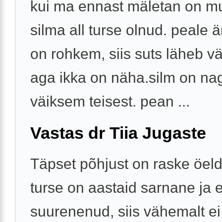
kui ma ennast mäletan on m
silma all turse olnud. peale 
on rohkem, siis suts läheb 
aga ikka on näha.silm on na
väiksem teisest. pean ...
Vastas dr Tiia Jugaste
Täpset põhjust on raske öel
turse on aastaid sarnane ja e
suurenenud, siis vähemalt ei