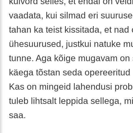
kuivõrd selles, et endal on ve
vaadata, kui silmad eri suuruses
tahan ka teist kissitada, et nad
ühesuurused, justkui natuke 
tunne. Aga kõige mugavam on si
käega tõstan seda opereeritud 
Kas on mingeid lahendusi prob
tuleb lihtsalt leppida sellega, 
saa.