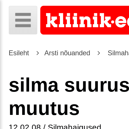
Esileht
Arsti nõuanded
Silmah
silma suuru
muutus
12.02.08 / Silmahaigused