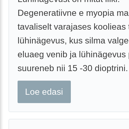
Degeneratiivne e myopia m
tavaliselt varajases koolieas
lühinägevus, kus silma valge
eluaeg venib ja lühinägevus 
suureneb nii 15 -30 dioptrini. 
Loe edasi