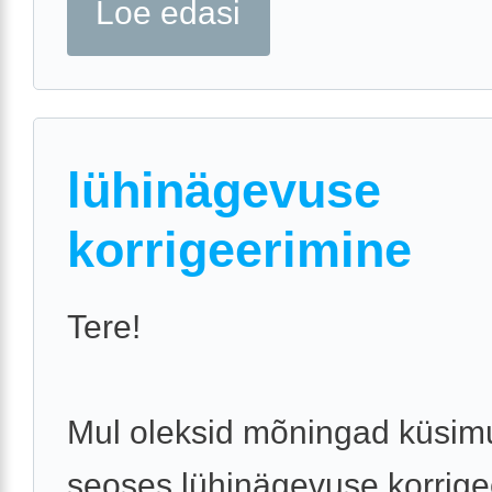
Loe edasi
lühinägevuse
korrigeerimine
Tere!
Mul oleksid mõningad küsi
seoses lühinägevuse korrig