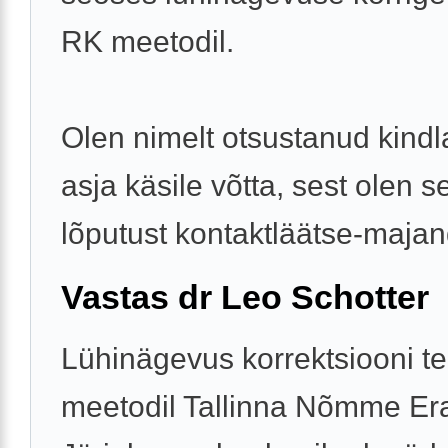
RK meetodil.
Olen nimelt otsustanud kindla
asja käsile võtta, sest olen se
lõputust kontaktläätse-majand
Vastas dr Leo Schotter
Lühinägevus korrektsiooni t
meetodil Tallinna Nõmme Era