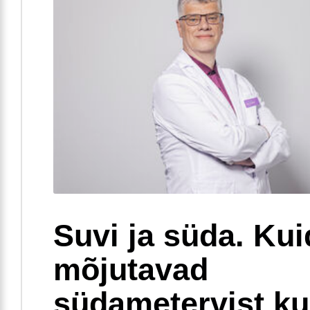
Suvi ja süda. Ku
mõjutavad
südametervist k