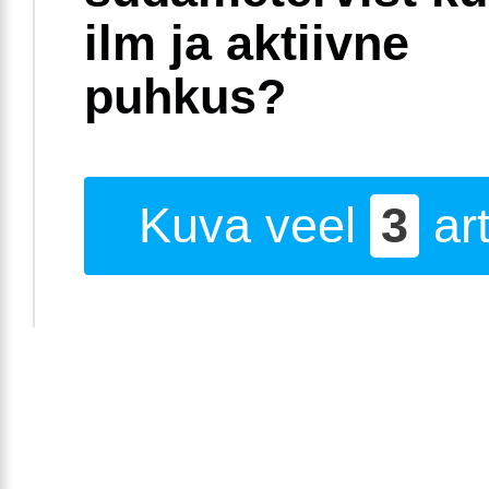
ilm ja aktiivne
puhkus?
Kuva veel
3
art