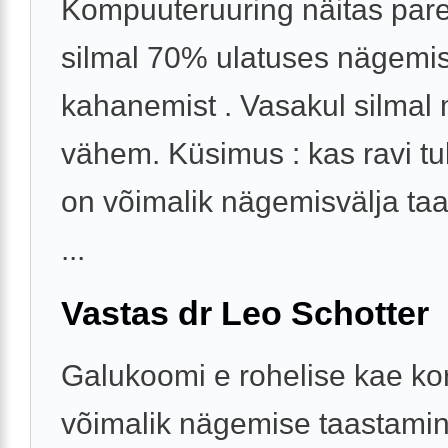
Kompuuteruuring näitas par
silmal 70% ulatuses nägemis
kahanemist . Vasakul silmal
vähem. Küsimus : kas ravi t
on võimalik nägemisvälja ta
...
Vastas dr Leo Schotter
Galukoomi e rohelise kae kor
võimalik nägemise taastami