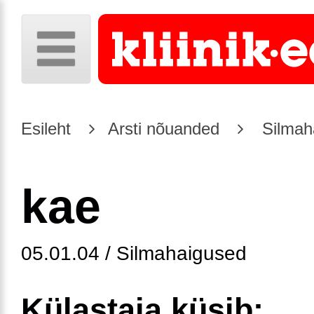
Esileht
Arsti nõuanded
Silmah
kae
05.01.04 / Silmahaigused
Külastaja küsib: