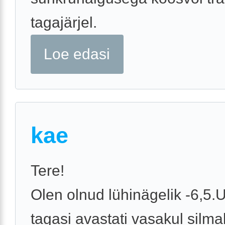
tagajärjel.
Loe edasi
kae
Tere!
Olen olnud lühinägelik -6,5
tagasi avastati vasakul silma