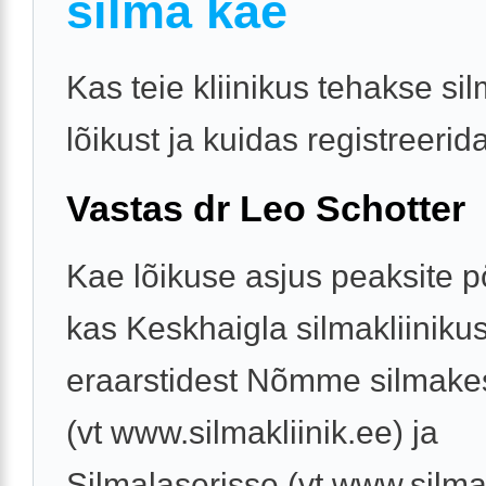
silma kae
Kas teie kliinikus tehakse si
lõikust ja kuidas registreerid
Vastas dr Leo Schotter
Kae lõikuse asjus peaksite
kas Keskhaigla silmakliiniku
eraarstidest Nõmme silmak
(vt www.silmakliinik.ee) ja
Silmalaserisse (vt www.silma