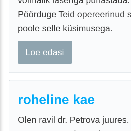
võimalik laseriga puhastada.
Pöörduge Teid opereerinud s
poole selle küsimusega.
Loe edasi
roheline kae
Olen ravil dr. Petrova juures.