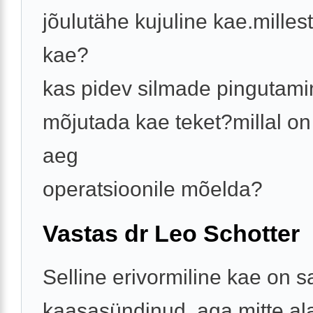
jõulutähe kujuline kae.millest
kae?
kas pidev silmade pingutami
mõjutada kae teket?millal on
aeg
operatsioonile mõelda?
Vastas dr Leo Schotter
Selline erivormiline kae on s
kaasasündinud, aga mitte ala