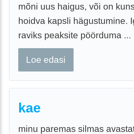
mõni uus haigus, või on kuns
hoidva kapsli hägustumine. I
raviks peaksite pöörduma ...
Loe edasi
kae
minu paremas silmas avastat