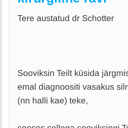
Tere austatud dr Schotter
Sooviksin Teilt küsida järgmi
emal diagnoositi vasakus si
(nn halli kae) teke,
seoses sellega sooviksingi Te