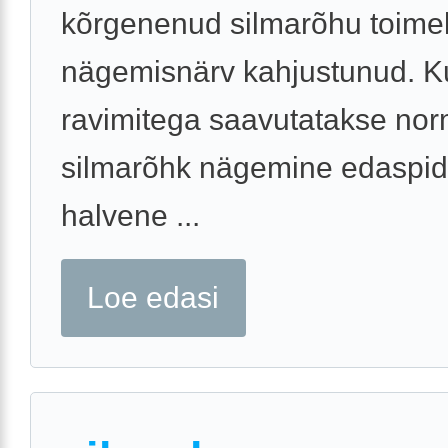
kõrgenenud silmarõhu toime
nägemisnärv kahjustunud. K
ravimitega saavutatakse no
silmarõhk nägemine edaspidi
halvene ...
Loe edasi