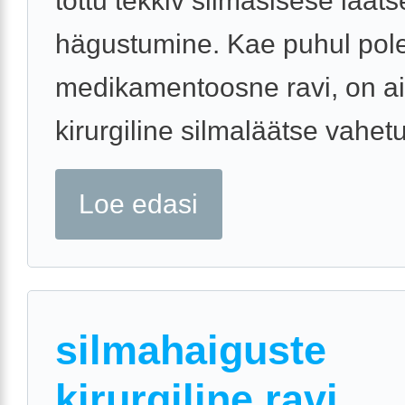
tõttu tekkiv silmasisese lääts
hägustumine. Kae puhul pole
medikamentoosne ravi, on ai
kirurgiline silmaläätse vahet
Loe edasi
silmahaiguste
kirurgiline ravi