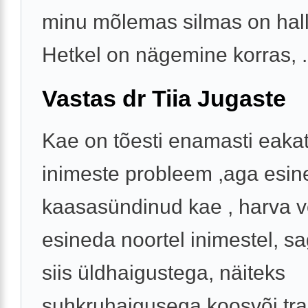
minu mõlemas silmas on hall
Hetkel on nägemine korras, .
Vastas dr Tiia Jugaste
Kae on tõesti enamasti eaka
inimeste probleem ,aga esin
kaasasündinud kae , harva v
esineda noortel inimestel, s
siis üldhaigustega, näiteks
suhkruhaigusega koosvõi tr