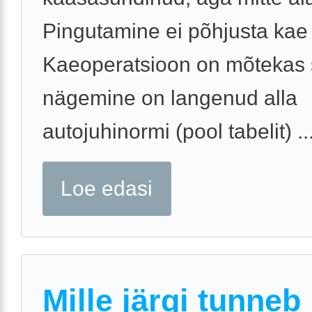
Pingutamine ei põhjusta kae 
Kaeoperatsioon on mõtekas s
nägemine on langenud alla
autojuhinormi (pool tabelit) ..
Loe edasi
Mille järgi tunneb