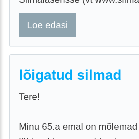
Loe edasi
lõigatud silmad
Tere!
Minu 65.a emal on mõlemad