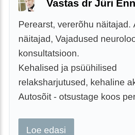
Vastas dr Jüri Enn
Perearst, vererõhu näitajad.
näitajad, Vajadused neurolo
konsultatsioon.
Kehalised ja psüühilised
relaksharjutused, kehaline ak
Autosõit - otsustage koos per
Loe edasi