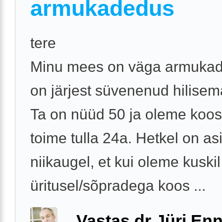
armukadedus
tere
Minu mees on väga armukade
on järjest süvenenud hilisem
Ta on nüüd 50 ja oleme koo
toime tulla 24a. Hetkel on as
niikaugel, et kui oleme kuskil
üritusel/sõpradega koos ...
Vastas dr Jüri Enn