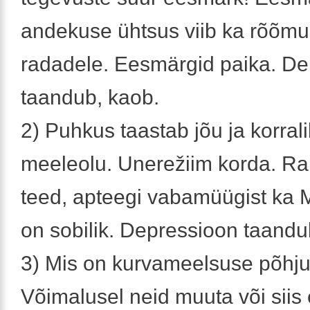
andekuse ühtsus viib ka rõõmu
radadele. Eesmärgid paika. D
taandub, kaob.
2) Puhkus taastab jõu ja korral
meeleolu. Unerežiim korda. R
teed, apteegi vabamüügist ka M
on sobilik. Depressioon taandu
3) Mis on kurvameelsuse põhj
Võimalusel neid muuta või siis