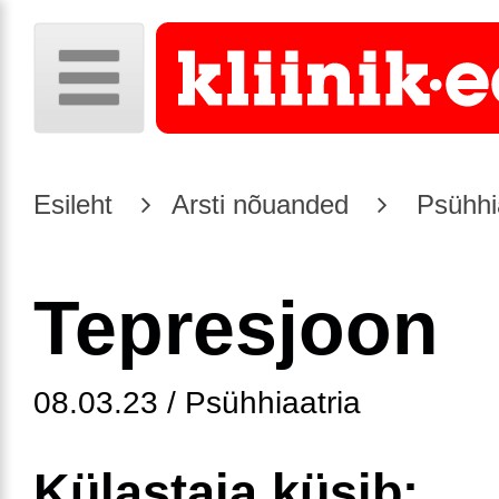
Esileht
Arsti nõuanded
Psühhia
Tepresjoon
08.03.23 / Psühhiaatria
Külastaja küsib: