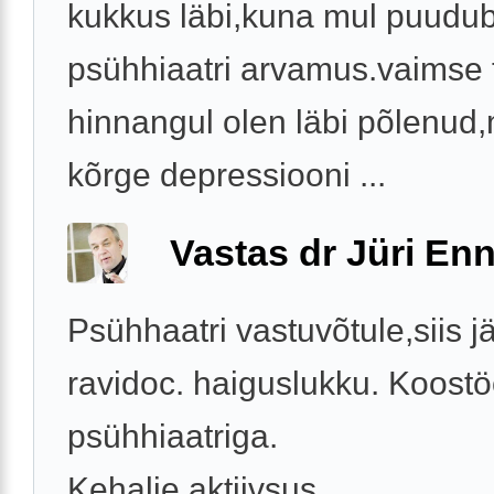
kukkus läbi,kuna mul puudu
psühhiaatri arvamus.vaimse 
hinnangul olen läbi põlenud
kõrge depressiooni ...
Vastas dr Jüri Enn
Psühhaatri vastuvõtule,siis j
ravidoc. haiguslukku. Koost
psühhiaatriga.
Kehalie aktiivsus.