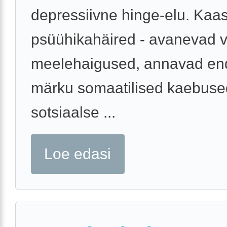
depressiivne hinge-elu. Kaa
psüühikahäired - avanevad 
meelehaigused, annavad en
märku somaatilised kaebuse
sotsiaalse ...
Loe edasi