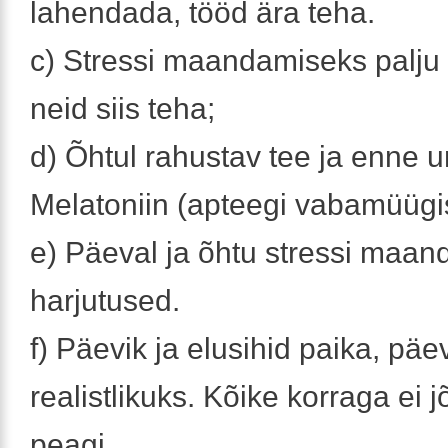
lahendada, tööd ära teha.
c) Stressi maandamiseks palju h
neid siis teha;
d) Õhtul rahustav tee ja enne 
Melatoniin (apteegi vabamüügi
e) Päeval ja õhtu stressi maa
harjutused.
f) Päevik ja elusihid paika, pä
realistlikuks. Kõike korraga ei j
peagi.