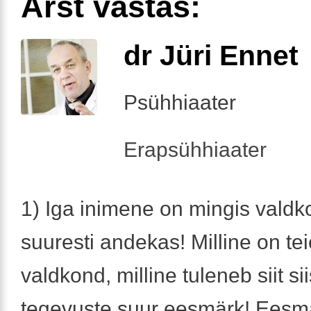
Arst vastas:
dr Jüri Ennet
Psühhiaater
Erapsühhiaater
1) Iga inimene on mingis vald
suuresti andekas! Milline on t
valdkond, milline tuleneb siit sii
tegevuste suur eesmärk! Eesmä