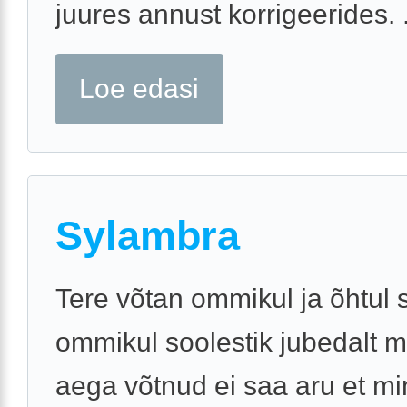
juures annust korrigeerides. .
Loe edasi
Sylambra
Tere võtan ommikul ja õhtul 
ommikul soolestik jubedalt m
aega võtnud ei saa aru et mi