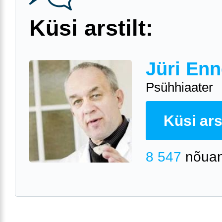
Küsi arstilt:
Jüri Enn
Psühhiaater
Küsi arst
8 547
nõuan