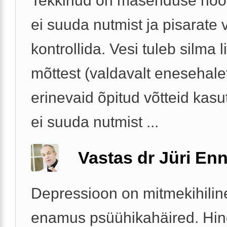
Tekkinud on masenduse hoo
ei suuda nutmist ja pisarate 
kontrollida. Vesi tuleb silma 
mõttest (valdavalt enesehale
erinevaid õpitud võtteid kas
ei suuda nutmist ...
Vastas dr Jüri Enn
Depressioon on mitmekihilin
enamus psüühikahäired. Hin