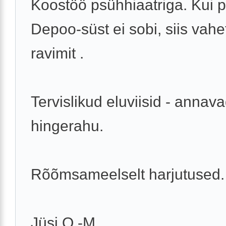
Koostöö psühhiaatriga. Kui 
Depoo-süst ei sobi, siis vah
ravimit .
Tervislikud eluviisid - annav
hingerahu.
Rõõmsameelselt harjutused.
Jüsi O.-M. ...