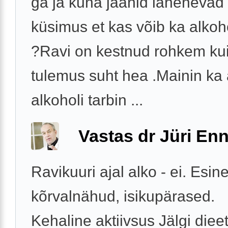
ga ja kuna jaanid lähenevad si
küsimus et kas võib ka alkoho
?Ravi on kestnud rohkem kui
tulemus suht hea .Mainin ka 
alkoholi tarbin ...
Vastas dr Jüri Enn
Ravikuuri ajal alko - ei. Esin
kõrvalnähud, isikupärased.
Kehaline aktiivsus Jälgi dieet