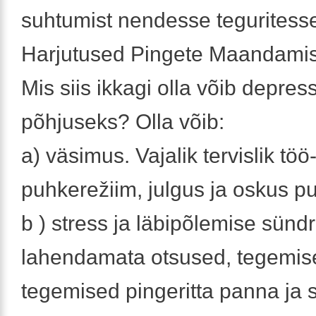
suhtumist nendesse teguritesse
Harjutused Pingete Maandami
Mis siis ikkagi olla võib depres
põhjuseks? Olla võib:
a) väsimus. Vajalik tervislik töö-
puhkerežiim, julgus ja oskus p
b ) stress ja läbipõlemise sünd
lahendamata otsused, tegemise
tegemised pingeritta panna ja s