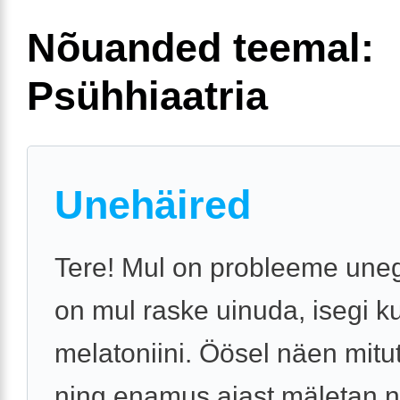
Nõuanded teemal:
Psühhiaatria
Unehäired
Tere! Mul on probleeme uneg
on mul raske uinuda, isegi k
melatoniini. Öösel näen mit
ning enamus ajast mäletan n