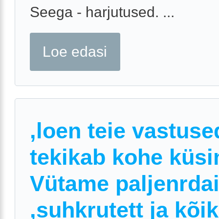
Seega - harjutused. ...
Loe edasi
,loen teie vastuse
tekikab kohe küs
Vütame paljenrdai
,suhkrutett ja kõi