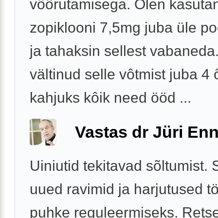
vôôrutamisega. Olen kasuta
zopiklooni 7,5mg juba üle po
ja tahaksin sellest vabaneda
vältinud selle vôtmist juba 4 
kahjuks kôik need ööd ...
Vastas dr Jüri Enn
Uiniutid tekitavad sõltumist.
uued ravimid ja harjutused tö
puhke reguleermiseks. Retse