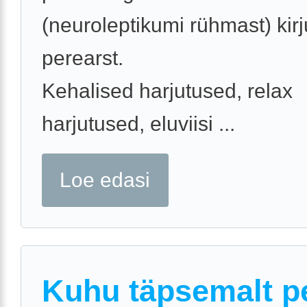
(neuroleptikumi rühmast) kir
perearst.
Kehalised harjutused, relax
harjutused, eluviisi ...
Loe edasi
Kuhu täpsemalt p