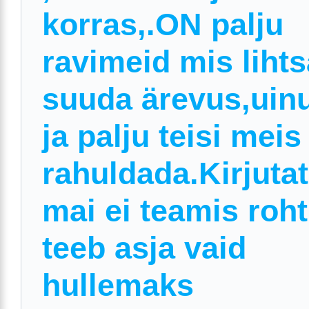
korras,.ON palju
ravimeid mis lihts
suuda ärevus,uin
ja palju teisi meis
rahuldada.Kirjuta
mai ei teamis roh
teeb asja vaid
hullemaks