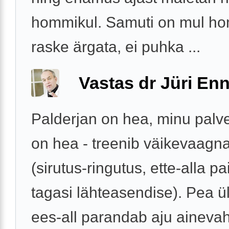
hommikul. Samuti on mul h
raske ärgata, ei puhka ...
Vastas dr Jüri Enn
Palderjan on hea, minu palv
on hea - treenib väikevaagna
(sirutus-ringutus, ette-alla p
tagasi lähteasendise). Pea ül
ees-all parandab aju ainevah