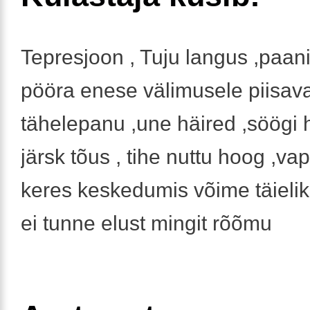
Tepresjoon , Tuju langus ,paan
pööra enese välimusele piisava
tähelepanu ,une häired ,söögi 
järsk tõus , tihe nuttu hoog ,v
keres keskedumis võime täieli
ei tunne elust mingit rõõmu