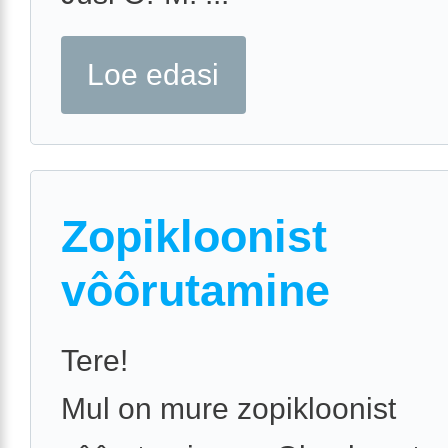
Loe edasi
Zopikloonist
vôôrutamine
Tere!
Mul on mure zopikloonist