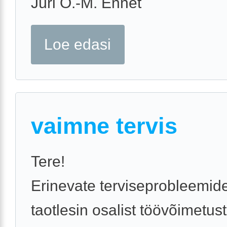
Jüri O.-M. Ennet
Loe edasi
vaimne tervis
Tere!
Erinevate terviseprobleemide
taotlesin osalist töövõimetus