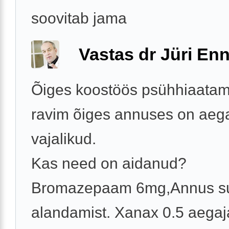
soovitab jama
Vastas dr Jüri Enn
Õiges koostöös psühhiaatamis
ravim õiges annuses on aega
vajalikud.
Kas need on aidanud?
Bromazepaam 6mg,Annus su
alandamist. Xanax 0.5 aegajal