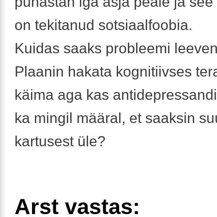
punastan iga asja peale ja se
on tekitanud sotsiaalfoobia.
Kuidas saaks probleemi leeve
Plaanin hakata kognitiivses te
käima aga kas antidepressandi
ka mingil määral, et saaksin s
kartusest üle?
Arst vastas: