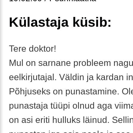
Külastaja küsib:
Tere doktor!
Mul on sarnane probleem nagu
eelkirjutajal. Väldin ja kardan i
Põhjuseks on punastamine. Ol
punastaja tüüpi olnud aga viim
on asi eriti hulluks läinud. Selli