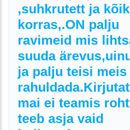
,suhkrutett ja kõi
korras,.ON palju
ravimeid mis lihts
suuda ärevus,uin
ja palju teisi meis
rahuldada.Kirjuta
mai ei teamis roh
teeb asja vaid