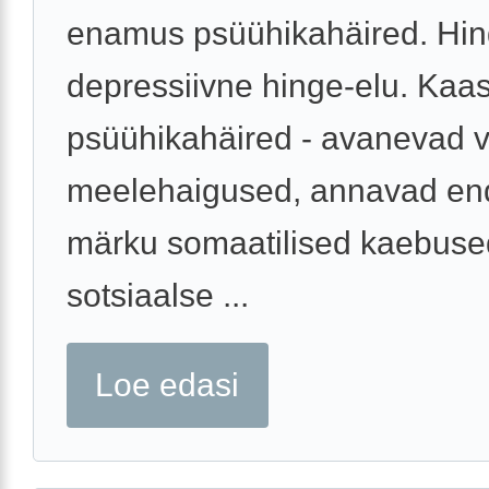
enamus psüühikahäired. Hin
depressiivne hinge-elu. Kaa
psüühikahäired - avanevad 
meelehaigused, annavad en
märku somaatilised kaebuse
sotsiaalse ...
Loe edasi