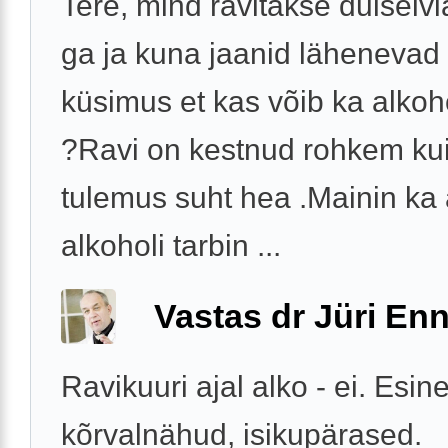
Tere, mind ravitakse dulseiv
ga ja kuna jaanid lähenevad si
küsimus et kas võib ka alkoho
?Ravi on kestnud rohkem kui
tulemus suht hea .Mainin ka 
alkoholi tarbin ...
Vastas dr Jüri Enn
Ravikuuri ajal alko - ei. Esin
kõrvalnähud, isikupärased.