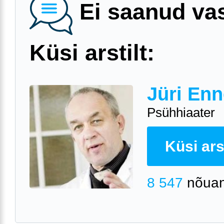
Ei saanud va
Küsi arstilt:
Jüri Enn
Psühhiaater
Küsi arst
8 547
nõuan