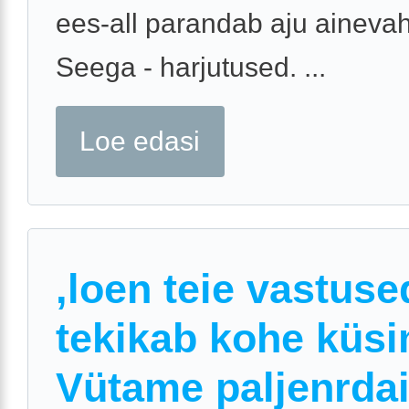
ees-all parandab aju ainevah
Seega - harjutused. ...
Loe edasi
,loen teie vastuse
tekikab kohe küs
Vütame paljenrdai