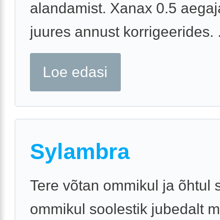
alandamist. Xanax 0.5 aegajal
juures annust korrigeerides. .
Loe edasi
Sylambra
Tere võtan ommikul ja õhtul 
ommikul soolestik jubedalt m