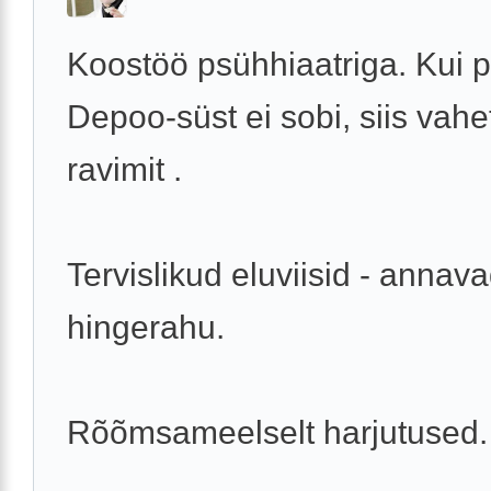
Koostöö psühhiaatriga. Kui 
Depoo-süst ei sobi, siis vah
ravimit .
Tervislikud eluviisid - annav
hingerahu.
Rõõmsameelselt harjutused.