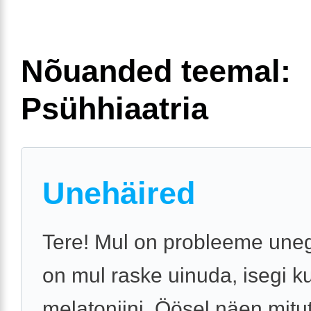
Nõuanded teemal:
Psühhiaatria
Unehäired
Tere! Mul on probleeme uneg
on mul raske uinuda, isegi k
melatoniini. Öösel näen mit