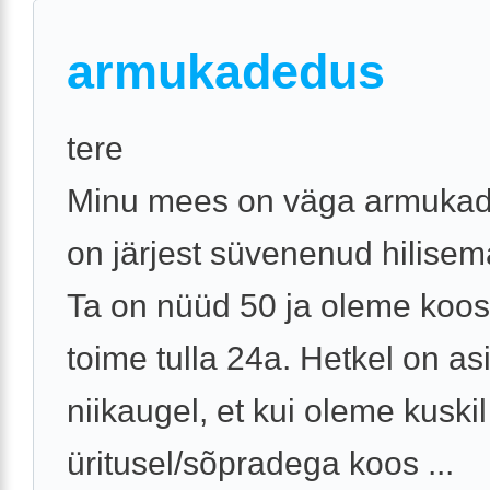
armukadedus
tere
Minu mees on väga armukade
on järjest süvenenud hilisem
Ta on nüüd 50 ja oleme koo
toime tulla 24a. Hetkel on as
niikaugel, et kui oleme kuskil
üritusel/sõpradega koos ...