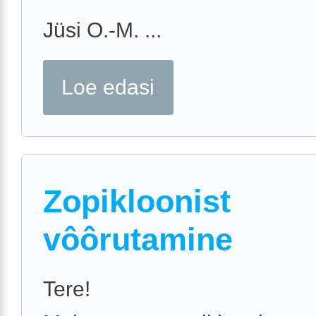
Jüsi O.-M. ...
Loe edasi
Zopikloonist
vôôrutamine
Tere!