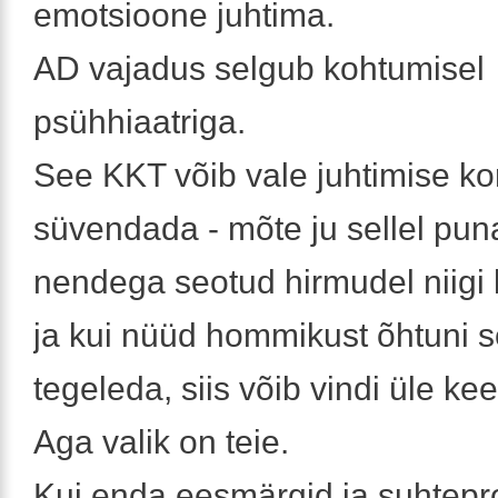
emotsioone juhtima.
AD vajadus selgub kohtumisel
psühhiaatriga.
See KKT võib vale juhtimise kor
süvendada - mõte ju sellel pun
nendega seotud hirmudel niigi li
ja kui nüüd hommikust õhtuni s
tegeleda, siis võib vindi üle kee
Aga valik on teie.
Kui enda eesmärgid ja suhtep