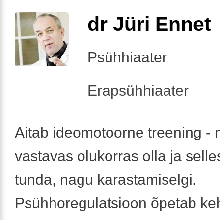
dr Jüri Ennet
Psühhiaater
Erapsühhiaater
Aitab ideomotoorne treening - 
vastavas olukorras olla ja sell
tunda, nagu karastamiselgi.
Psühhoregulatsioon õpetab ke