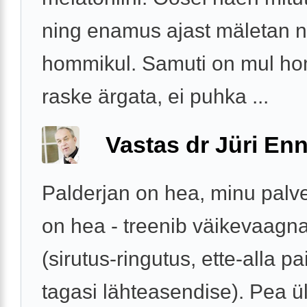
ning enamus ajast mäletan n
hommikul. Samuti on mul h
raske ärgata, ei puhka ...
Vastas dr Jüri Enn
Palderjan on hea, minu palv
on hea - treenib väikevaagna
(sirutus-ringutus, ette-alla p
tagasi lähteasendise). Pea ül