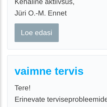
Kehaline aktiivsus,
Jüri O.-M. Ennet
Loe edasi
vaimne tervis
Tere!
Erinevate terviseprobleemide