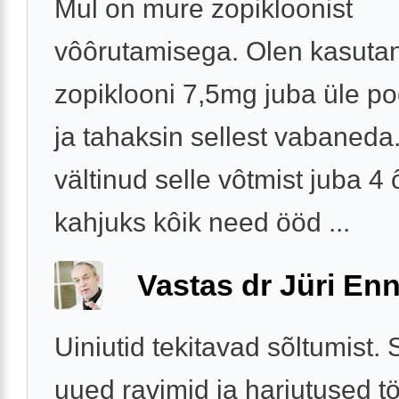
Mul on mure zopikloonist
vôôrutamisega. Olen kasuta
zopiklooni 7,5mg juba üle po
ja tahaksin sellest vabaneda
vältinud selle vôtmist juba 4 
kahjuks kôik need ööd ...
Vastas dr Jüri Enn
Uiniutid tekitavad sõltumist.
uued ravimid ja harjutused tö