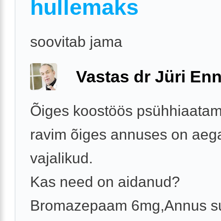
hullemaks
soovitab jama
Vastas dr Jüri Enn
Õiges koostöös psühhiaatamis
ravim õiges annuses on aega
vajalikud.
Kas need on aidanud?
Bromazepaam 6mg,Annus su