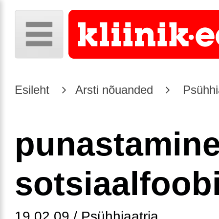
Esileht
Arsti nõuanded
Psühhia
punastamine
sotsiaalfoob
19.02.09 / Psühhiaatria