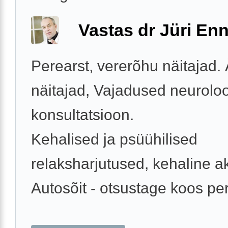
Vastas dr Jüri Enn
Perearst, vererõhu näitajad.
näitajad, Vajadused neurolo
konsultatsioon.
Kehalised ja psüühilised
relaksharjutused, kehaline ak
Autosõit - otsustage koos per