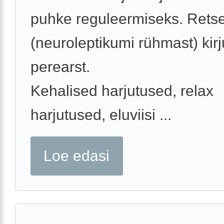
puhke reguleermiseks. Retse
(neuroleptikumi rühmast) kir
perearst.
Kehalised harjutused, relax
harjutused, eluviisi ...
Loe edasi