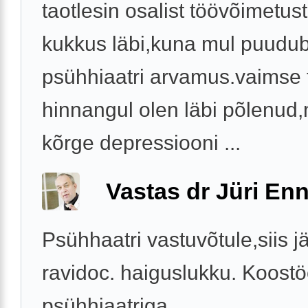
taotlesin osalist töövõimetus
kukkus läbi,kuna mul puudu
psühhiaatri arvamus.vaimse 
hinnangul olen läbi põlenud
kõrge depressiooni ...
Vastas dr Jüri Enn
Psühhaatri vastuvõtule,siis j
ravidoc. haiguslukku. Koost
psühhiaatriga.