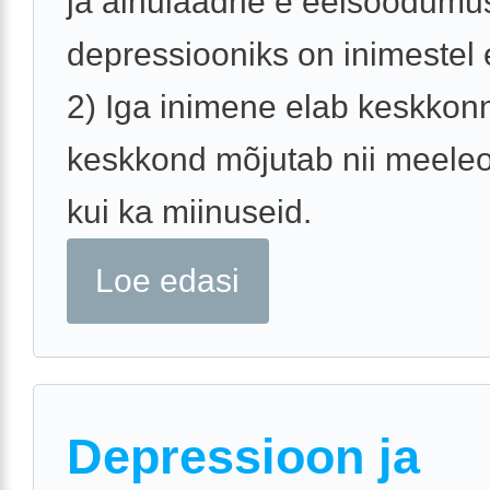
ja ainulaadne e eelsoodumu
depressiooniks on inimestel 
2) Iga inimene elab keskkon
keskkond mõjutab nii meeleo
kui ka miinuseid.
Loe edasi
Depressioon ja