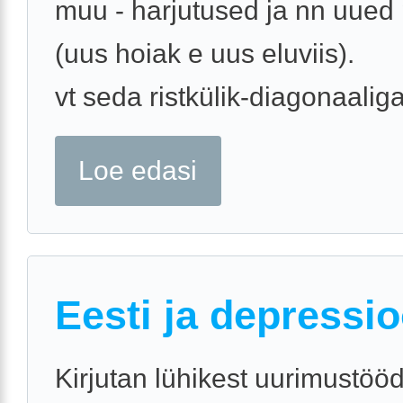
muu - harjutused ja nn uued pr
(uus hoiak e uus eluviis).
vt seda ristkülik-diagonaaliga 
Loe edasi
Eesti ja depressi
Kirjutan lühikest uurimustöö