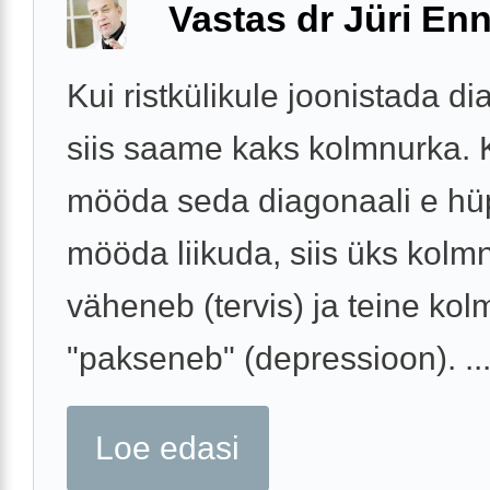
Vastas dr Jüri Enn
Kui ristkülikule joonistada di
siis saame kaks kolmnurka. 
mööda seda diagonaali e hü
mööda liikuda, siis üks kolm
väheneb (tervis) ja teine kol
"pakseneb" (depressioon). ..
Loe edasi