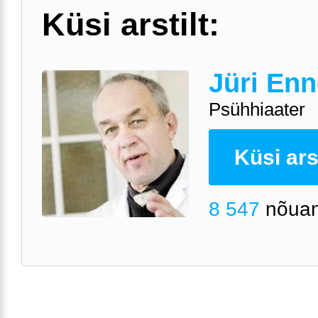
Küsi arstilt:
Jüri Enn
Psühhiaater
Küsi arst
8 547
nõuan