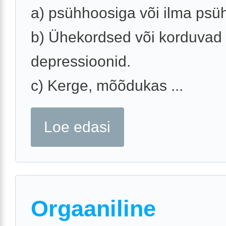
a) psühhoosiga või ilma psü
b) Ühekordsed või korduvad
depressioonid.
c) Kerge, mõõdukas ...
Loe edasi
Orgaaniline