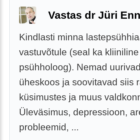
Vastas dr Jüri Enn
Kindlasti minna lastepsühhiaa
vastuvõtule (seal ka kliiniline
psühholoog). Nemad uuriva
üheskoos ja soovitavad siis r
küsimustes ja muus valdkon
Üleväsimus, depressioon, a
probleemid, ...