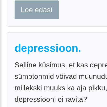
Loe edasi
depressioon.
Selline küsimus, et kas depr
sümptonmid võivad muunud
millekski muuks ka aja pikku,
depressiooni ei ravita?