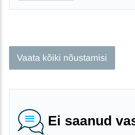
Vaata kõiki nõustamisi
Ei saanud va