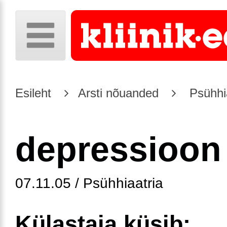
Esileht
Arsti nõuanded
Psühhia
depressioon
07.11.05 / Psühhiaatria
Külastaja küsib: