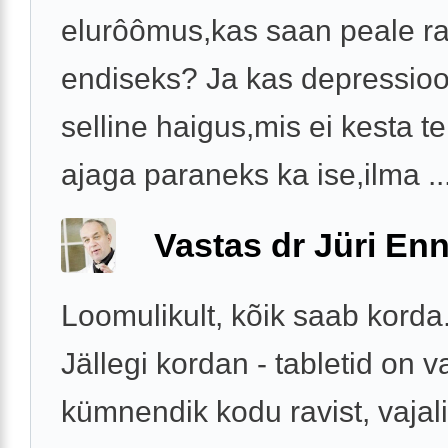
elurôômus,kas saan peale rav
endiseks? Ja kas depressio
selline haigus,mis ei kesta te
ajaga paraneks ka ise,ilma ..
Vastas dr Jüri Enn
Loomulikult, kõik saab korda
Jällegi kordan - tabletid on 
kümnendik kodu ravist, vajal