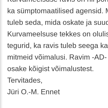
ka sümptomaatilised agensid. 
tuleb seda, mida oskate ja suu
Kurvameelsuse tekkes on olul
tegurid, ka ravis tuleb seega k
mitmeid võimalusi. Ravim -AD-
osake kõigist võimalustest.
Tervitades,
Jüri O.-M. Ennet