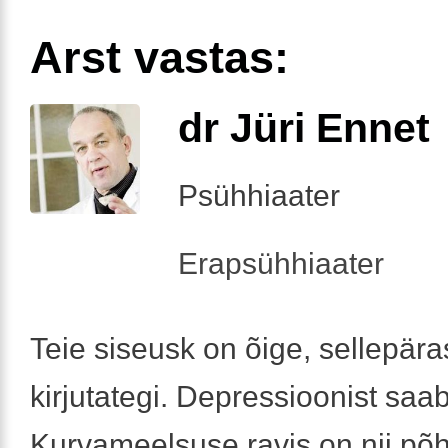
Arst vastas:
dr Jüri Ennet
Psühhiaater
Erapsühhiaater
Teie siseusk on õige, sellepära
kirjutategi. Depressioonist saab
Kurvameelsuse ravis on nii põh