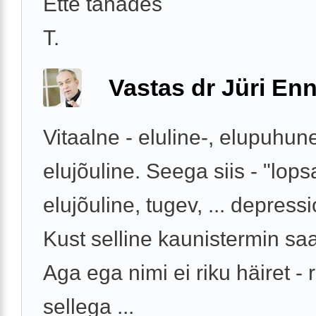
Ette tänades
T.
Vastas dr Jüri Enn
Vitaalne - eluline-, elupuhun
elujõuline. Seega siis - "lops
elujõuline, tugev, ... depress
Kust selline kaunistermin s
Aga ega nimi ei riku häiret - 
sellega ...