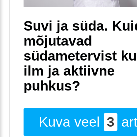
Suvi ja süda. Ku
mõjutavad
südametervist k
ilm ja aktiivne
puhkus?
Kuva veel
3
art