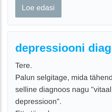
Loe edasi
depressiooni dia
Tere.
Palun selgitage, mida tähen
selline diagnoos nagu "vitaa
depressioon".