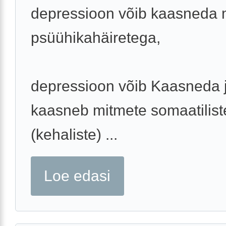
depressioon võib kaasneda 
psüühikahäiretega,
depressioon võib Kaasneda 
kaasneb mitmete somaatilist
(kehaliste) ...
Loe edasi