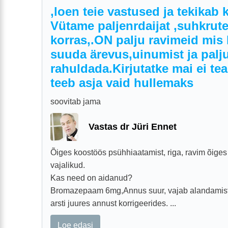
,loen teie vastused ja tekikab
Vütame paljenrdaijat ,suhkrute
korras,.ON palju ravimeid mis l
suuda ärevus,uinumist ja palju
rahuldada.Kirjutatke mai ei te
teeb asja vaid hullemaks
soovitab jama
Vastas dr Jüri Ennet
Õiges koostöös psühhiaatamist, riga, ravim õige
vajalikud.
Kas need on aidanud?
Bromazepaam 6mg,Annus suur, vajab alandamist.
arsti juures annust korrigeerides. ...
Loe edasi