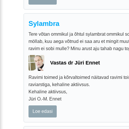
Sylambra
Tere võtan ommikul ja õhtul sylambrat ommikul so
möllab, kuu aega võtnud ei saa aru et mingit muut
ravim ei sobi mulle? Minu arust aju tahab nagu t
Vastas dr Jüri Ennet
Ravimi toimed ja kõrvaltoimed näitavad ravimi to
raviarstiga, kehaline aktiivsus.
Kehaline aktiivsus,
Jüri O.-M. Ennet
Loe edasi