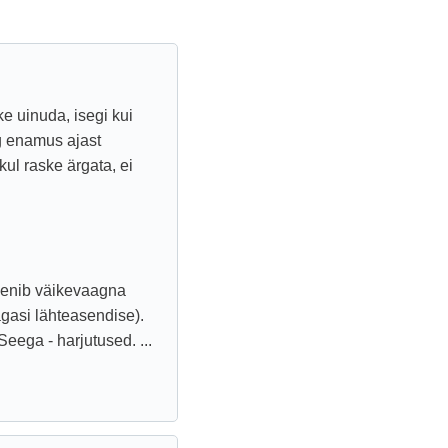
e uinuda, isegi kui
g enamus ajast
l raske ärgata, ei
reenib väikevaagna
tagasi lähteasendise).
eega - harjutused. ...