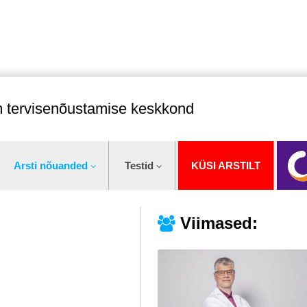
im tervisenõustamise keskkond
Arsti nõuanded
Testid
KÜSI ARSTILT
Viimased: