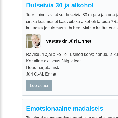
Dulseivia 30 ja alkohol
Tere, mind ravitakse dulseivia 30 mg-ga ja kuna 
siit ka küsimus et kas võib ka alkoholi tarbida ?
kui aasta ja tulemus suht hea .Mainin ka ära et alko
Vastas dr Jüri Ennet
Ravikuuri ajal alko - ei. Esined kõrvalnähud, isik
Kehaline aktiivsus Jälgi dieeti.
Head harjutamist.
Jüri O.-M. Ennet
Loe edasi
Emotsionaalne madalseis