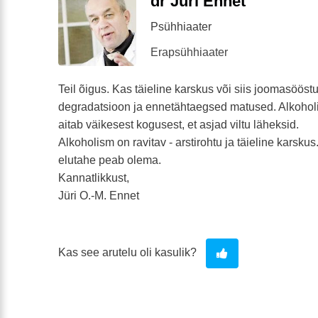
dr Jüri Ennet
Psühhiaater
Erapsühhiaater
Teil õigus. Kas täieline karskus või siis joomasööst
degradatsioon ja ennetähtaegsed matused. Alkoholi
aitab väikesest kogusest, et asjad viltu läheksid.
Alkoholism on ravitav - arstirohtu ja täieline karsku
elutahe peab olema.
Kannatlikkust,
Jüri O.-M. Ennet
Kas see arutelu oli kasulik?