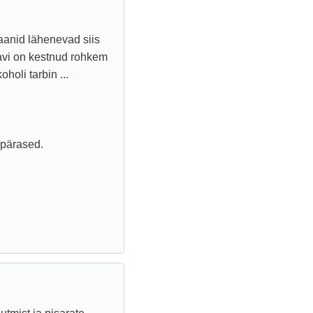
jaanid lähenevad siis
Ravi on kestnud rohkem
holi tarbin ...
upärased.