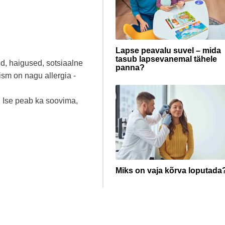
Lapse peavalu suvel – mida
tasub lapsevanemal tähele
ud, haigused, sotsiaalne
panna?
sm on nagu allergia -
s. Ise peab ka soovima,
Miks on vaja kõrva loputada