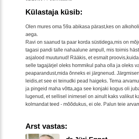
Külastaja küsib:
Olen mures oma 59a abikasa pärast,kes on alkoholi
aega.
Ravi on saanud ta paar korda süstidega,mis on mõjun
tagasi pandi talle nahaalune ampull, mis toimis häst
asjalood muutunud! Rääkis, et esmalt proovis,kuida
selle tagajärjel oleks hommikul paha olla ja oleks v
peaparandust,mida õnneks ei järgnenud. Järgmisena 
leidis,et see ei teinudki pead haigeks. Tema arvam
ja pingeid maha võtta,aga see konjaki kogus oli juba 
lugenud, et sellisel inimesel on ainult kaks valikut k
kolmandat teed - mõõdukus, ei ole. Palun teie arva
Arst vastas: