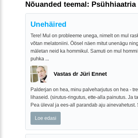
Nõuanded teemal: Psühhiaatria
Unehäired
Tere! Mul on probleeme unega, nimelt on mul rask
võtan melatoniini. Öösel näen mitut unenägu nin
mäletan neid ka hommikul. Samuti on mul hommiku
puhka ...
Vastas dr Jüri Ennet
Palderjan on hea, minu palveharjutus on hea - t
lihaseid. (sirutus-ringutus, ette-alla painutus. Ja 
Pea üleval ja ees-all parandab aju ainevahetust. S
Loe edasi