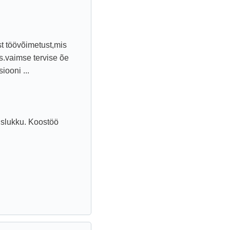
st töövõimetust,mis
s.vaimse tervise õe
iooni ...
guslukku. Koostöö