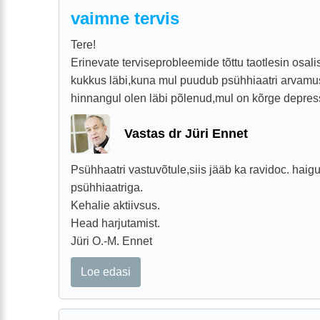
vaimne tervis
Tere!
Erinevate terviseprobleemide tõttu taotlesin osali
kukkus läbi,kuna mul puudub psühhiaatri arvamu
hinnangul olen läbi põlenud,mul on kõrge depress
Vastas dr Jüri Ennet
Psühhaatri vastuvõtule,siis jääb ka ravidoc. hai
psühhiaatriga.
Kehalie aktiivsus.
Head harjutamist.
Jüri O.-M. Ennet
Loe edasi