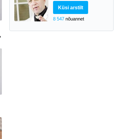
Küsi arstilt
8 547
nõuannet
?