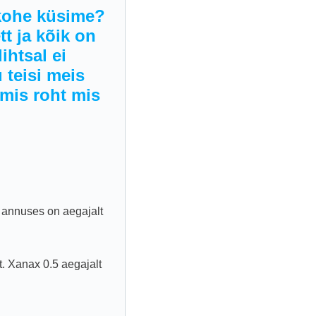
 kohe küsime?
tt ja kõik on
ihtsal ei
 teisi meis
amis roht mis
s annuses on aegajalt
 Xanax 0.5 aegajalt