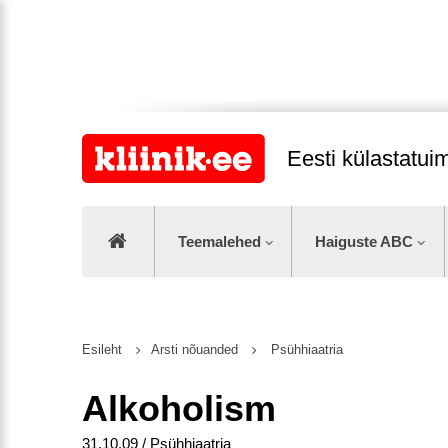
Eesti külastatu
Teemalehed
Haiguste ABC
Esileht
Arsti nõuanded
Psühhiaatria
Alkoholism
31.10.09 / Psühhiaatria