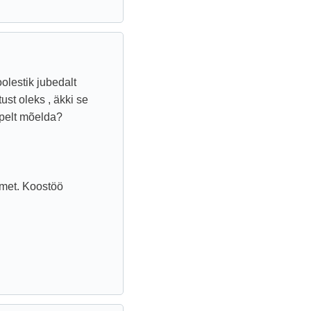
olestik jubedalt
ust oleks , äkki se
opelt mõelda?
imet. Koostöö