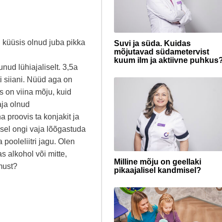
 küüsis olnud juba pikka
Suvi ja süda. Kuidas
mõjutavad südametervist
kuum ilm ja aktiivne puhkus
ud lühiajaliselt. 3,5a
i siiani. Nüüd aga on
s on viina mõju, kuid
aja olnud
proovis ta konjakit ja
usel ongi vaja lõõgastuda
pooleliitri jagu. Olen
as alkohol või mitte,
Milline mõju on geellaki
must?
pikaajalisel kandmisel?