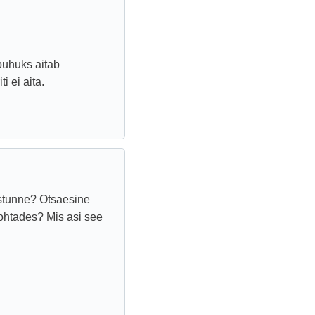
puhuks aitab
i ei aita.
istunne? Otsaesine
ohtades? Mis asi see