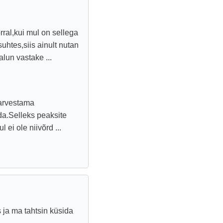
ral,kui mul on sellega
uhtes,siis ainult nutan
lun vastake ...
 arvestama
ida.Selleks peaksite
ei ole niivõrd ...
 ja ma tahtsin küsida