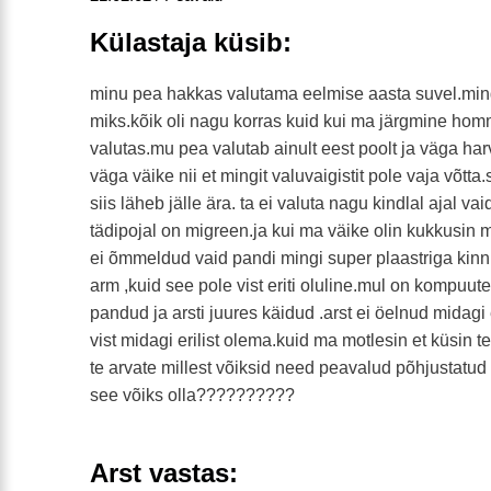
Külastaja küsib:
minu pea hakkas valutama eelmise aasta suvel.mingi
miks.kõik oli nagu korras kuid kui ma järgmine homm
valutas.mu pea valutab ainult eest poolt ja väga ha
väga väike nii et mingit valuvaigistit pole vaja võtta
siis läheb jälle ära. ta ei valuta nagu kindlal ajal 
tädipojal on migreen.ja kui ma väike olin kukkusin 
ei õmmeldud vaid pandi mingi super plaastriga kinn
arm ,kuid see pole vist eriti oluline.mul on kompuute
pandud ja arsti juures käidud .arst ei öelnud midagi e
vist midagi erilist olema.kuid ma motlesin et küsin te
te arvate millest võiksid need peavalud põhjustatud o
see võiks olla??????????
Arst vastas: