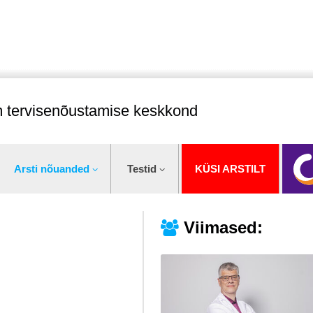
im tervisenõustamise keskkond
Arsti nõuanded
Testid
KÜSI ARSTILT
Viimased: