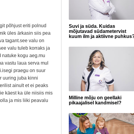
t põhjust eriti polnud
Suvi ja süda. Kuidas
mõjutavad südametervist
ik üles ärkasin siis pea
kuum ilm ja aktiivne puhkus
rva tagant.see valu on
.see valu tuleb korraks ja
vaid natuke kogu aeg.mu
ma vastu laua serva mul
i.isegi praegu on suur
r uuring juba kinni
rilist ainult et ei peaks
ie käest ka üle niisiis mis
Milline mõju on geellaki
lla ja mis liiki peavalu
pikaajalisel kandmisel?