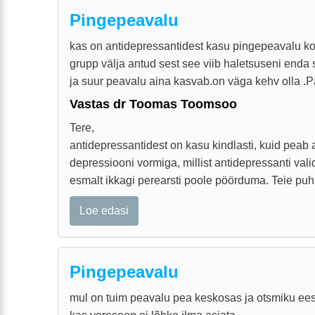
Pingepeavalu
kas on antidepressantidest kasu pingepeavalu kor
grupp välja antud sest see viib haletsuseni enda s
ja suur peavalu aina kasvab.on väga kehv olla .Pa
Vastas dr Toomas Toomsoo
Tere,
antidepressantidest on kasu kindlasti, kuid peab
depressiooni vormiga, millist antidepressanti val
esmalt ikkagi perearsti poole pöörduma. Teie puhul 
Loe edasi
Pingepeavalu
mul on tuim peavalu pea keskosas ja otsmiku ees