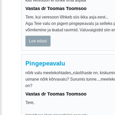
kas veresoon ei lõhke ilma asjata
Vastas dr Toomas Toomsoo
Tere, kui veresoon lõhkeb siis ikka asja eest...
Aga Teie valu on pigem pingepeavalu ja selleks 
võimlemine ja teatud ravimid. Valuvaigistid siin erit
Loe edasi
Pingepeavalu
nõrk valu meelekohtades,,näolihaste nn. kiskum
uimane nõrk kõrvavalu? Surumis tunne....meelek
on?
Vastas dr Toomas Toomsoo
Tere,