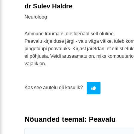
dr Sulev Haldre
Neuroloog
Ammune trauma ei ole tõenäoliselt oluline.
Peavalu kirjelduse järgi - valu väga väike, tuleb ko
pingetüüpi peavaluks. Kirjast järeldan, et erilist el
ei põhjusta. Veidi arusaamatu on, miks kompuuterto
vajalik on.
Kas see arutelu oli kasulik?
Nõuanded teemal: Peavalu