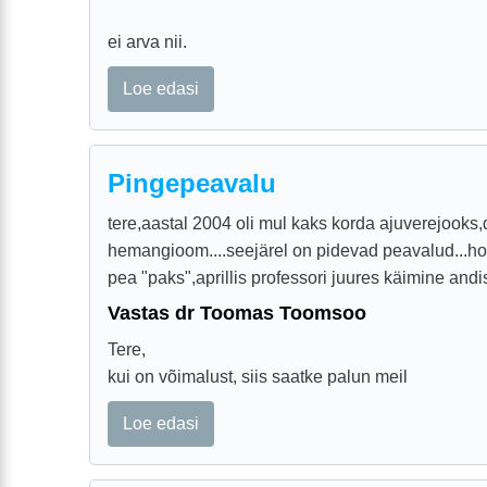
ei arva nii.
Loe edasi
Pingepeavalu
tere,aastal 2004 oli mul kaks korda ajuverejook
hemangioom....seejärel on pidevad peavalud...ho
pea "paks",aprillis professori juures käimine andis
Vastas dr Toomas Toomsoo
Tere,
kui on võimalust, siis saatke palun meil
Loe edasi