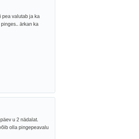
 pea valutab ja ka
u pinges.. ärkan ka
päev u 2 nädalat.
võib olla pingepeavalu