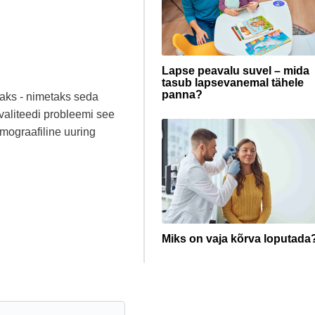
Lapse peavalu suvel – mida
tasub lapsevanemal tähele
panna?
rraks - nimetaks seda
ukvaliteedi probleemi see
mograafiline uuring
Miks on vaja kõrva loputada