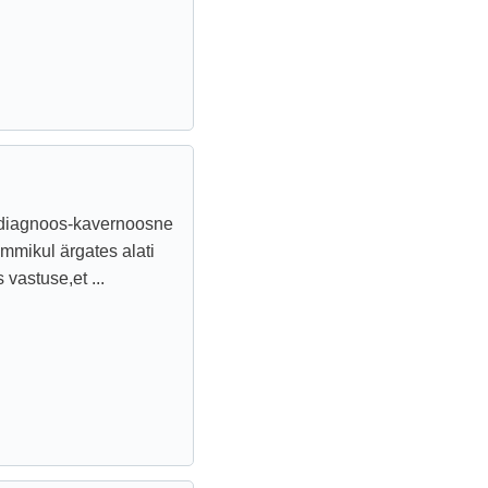
s,diagnoos-kavernoosne
mmikul ärgates alati
 vastuse,et ...