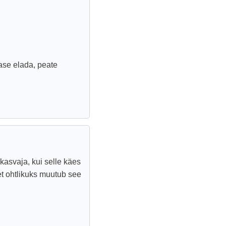
lase elada, peate
kasvaja, kui selle käes
et ohtlikuks muutub see