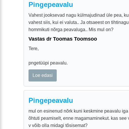
Pingepeavalu
Vahest jooksevad nagu külmajudinad üle pea, kui
vahest siis, kui ei valuta.. Ja otsaeest on tihtinag
hommikuti nõrga peavaluga.. Mis mul on?
Vastas dr Toomas Toomsoo
Tere,
pngetüüpi peavalu.
Loe edasi
Pingepeavalu
mul on esinenud nõrk kuni keskmine peavalu iga 
õhtuti peamiselt, enne magamaminekut. kas see 
v võib olla midagi tõsisemat?