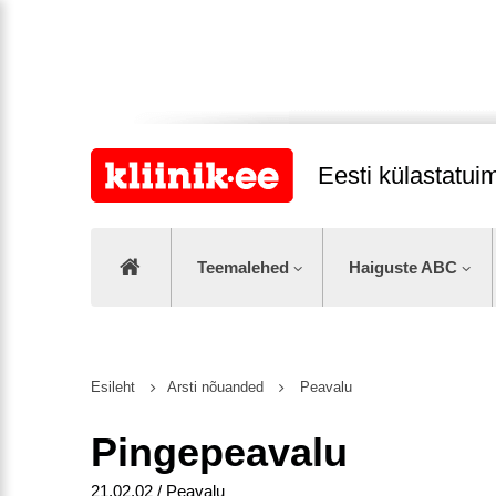
Eesti külastatu
Teemalehed
Haiguste ABC
Esileht
Arsti nõuanded
Peavalu
Pingepeavalu
21.02.02 / Peavalu