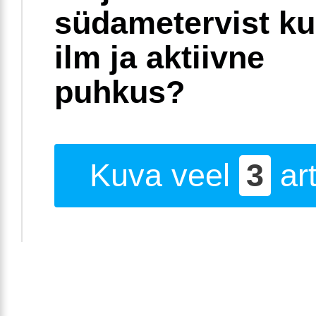
südametervist k
ilm ja aktiivne
puhkus?
Kuva veel
3
art