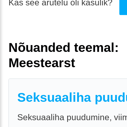
Kas see arutelu oli kasulik?
Nõuanded teemal:
Meestearst
Seksuaaliha puu
Seksuaaliha puudumine, vii