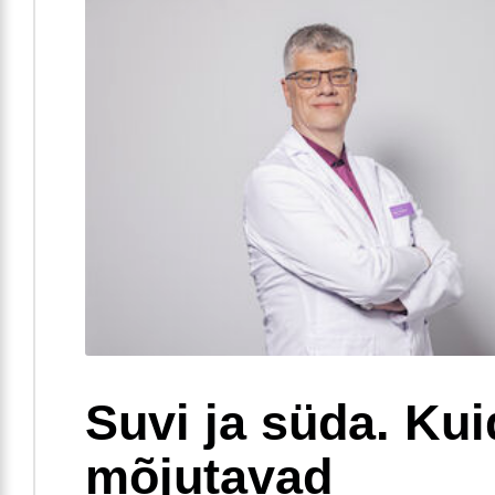
Suvi ja süda. Ku
mõjutavad