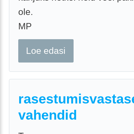
ole.
MP
Loe edasi
rasestumisvastas
vahendid