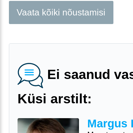
Vaata kõiki nõustamisi
Ei saanud va
Küsi arstilt:
Margus 