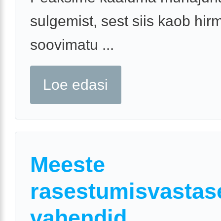
sulgemist, sest siis kaob hir
soovimatu ...
Loe edasi
Meeste
rasestumisvastas
vahendid