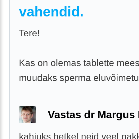
vahendid.
Tere!
Kas on olemas tablette mees
muudaks sperma eluvõimet
Vastas dr Margus
kahjuks hetkel neid veel pak