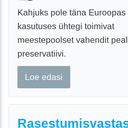
Kahjuks pole täna Euroopas
kasutuses ühtegi toimivat
meestepoolset vahendit pea
preservatiivi.
Loe edasi
Rasestumisvasta