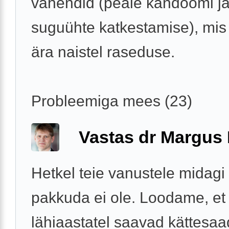
vahendid (peale kandoomi j
suguühte katkestamise), mis
ära naistel raseduse.
Probleemiga mees (23)
Vastas dr Margus
Hetkel teie vanustele midagi
pakkuda ei ole. Loodame, et
lähiaastatel saavad kättesa