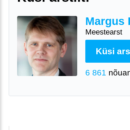
Margus 
Meestearst
Küsi arst
6 861
nõuan