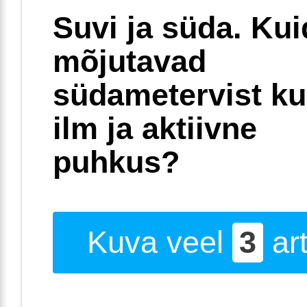
Suvi ja süda. Ku
mõjutavad
südametervist k
ilm ja aktiivne
puhkus?
Kuva veel
3
art