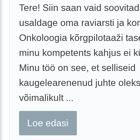
Tere! Siin saan vaid soovitad
usaldage oma raviarsti ja kons
Onkoloogia kõrgpilotaaži ta
minu kompetents kahjus ei k
Minu töö on see, et selliseid
kaugelearenenud juhte olek
võimalikult ...
Loe edasi