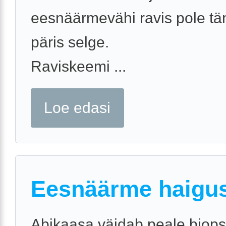
eesnäärmevähi ravis pole tä
päris selge.
Raviskeemi ...
Loe edasi
Eesnäärme haigu
Abikaasa väidab peale biopsia