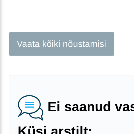
Vaata kõiki nõustamisi
Ei saanud va
Küsi arstilt: