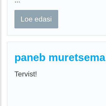
Loe edasi
paneb muretsema
Tervist!