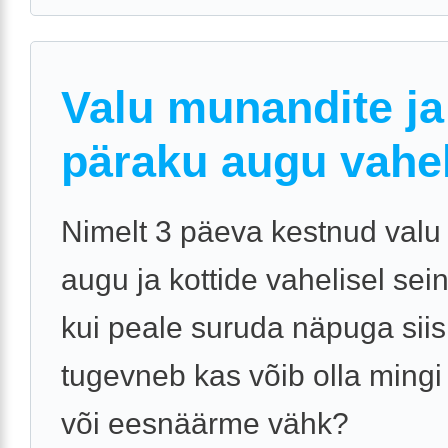
Valu munandite ja
päraku augu vahe
Nimelt 3 päeva kestnud valu
augu ja kottide vahelisel seina
kui peale suruda näpuga siis
tugevneb kas võib olla mingi 
või eesnäärme vähk?