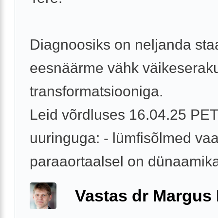
Diagnoosiks on neljanda sta
eesnäärme vähk väikeseraku
transformatsiooniga.
Leid võrdluses 16.04.25 PE
uuringuga: - lümfisõlmed va
paraaortaalsel on dünaamikas
Vastas dr Margus