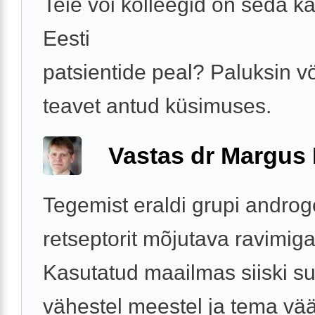
Teie või kolleegid on seda k
Eesti
patsientide peal? Paluksin v
teavet antud küsimuses.
Vastas dr Margus
Tegemist eraldi grupi androg
retseptorit mõjutava ravimiga
Kasutatud maailmas siiski suh
vähestel meestel ja tema vää