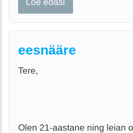
Loe edasi
eesnääre
Tere,
Olen 21-aastane ning leian 