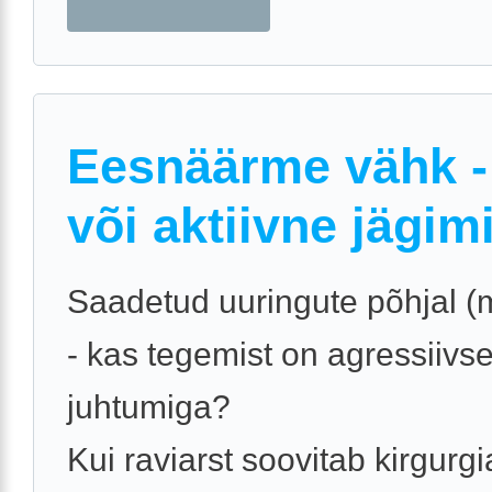
Eesnäärme vähk - 
või aktiivne jägim
Saadetud uuringute põhjal 
- kas tegemist on agressiivs
juhtumiga?
Kui raviarst soovitab kirgurgia