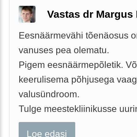
Vastas dr Margus
Eesnäärmevähi tõenäosus o
vanuses pea olematu.
Pigem eesnäärmepõletik. Või
keerulisema põhjusega vaa
valusündroom.
Tulge meestekliinikusse uuri
Loe edasi