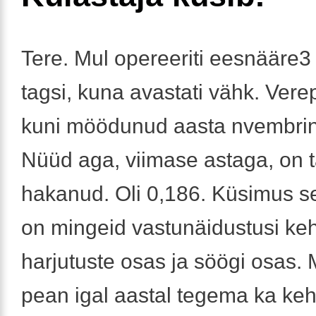
Tere. Mul opereeriti eesnääre3
tagsi, kuna avastati vähk. Vere
kuni möödunud aasta nvembrini
Nüüd aga, viimase astaga, on 
hakanud. Oli 0,186. Küsimus sel
on mingeid vastunäidustusi keh
harjutuste osas ja söögi osas. 
pean igal aastal tegema ka keh