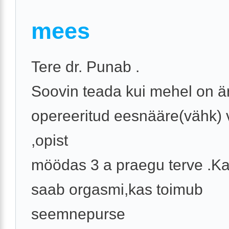
mees
Tere dr. Punab .
Soovin teada kui mehel on ä
opereeritud eesnääre(vähk)
,opist
möödas 3 a praegu terve .K
saab orgasmi,kas toimub
seemnepurse