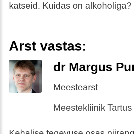
katseid. Kuidas on alkoholiga?
Arst vastas:
dr Margus Pu
Meestearst
Meestekliinik Tartus 
Kehalise tegevuse osas piirangu