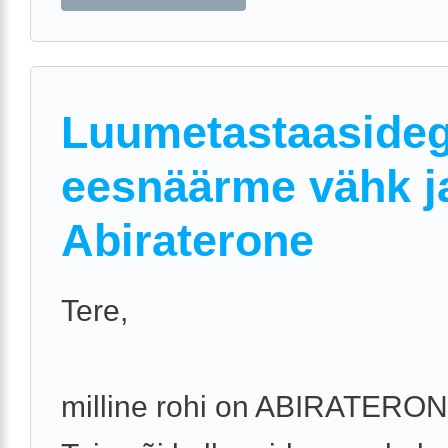
Luumetastaaside
eesnäärme vähk j
Abiraterone
Tere,
milline rohi on ABIRATERON