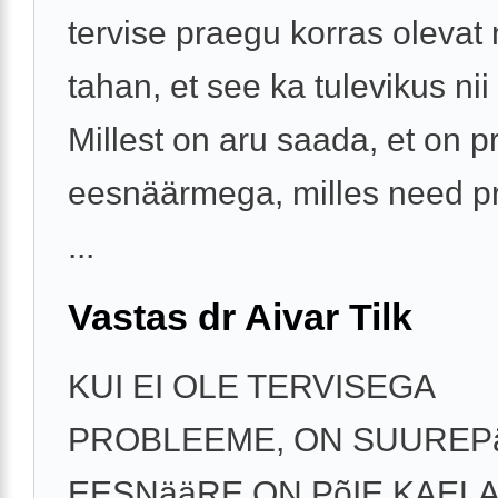
tervise praegu korras olevat 
tahan, et see ka tulevikus nii
Millest on aru saada, et on 
eesnäärmega, milles need p
...
Vastas dr Aivar Tilk
KUI EI OLE TERVISEGA
PROBLEEME, ON SUUREP
EESNääRE ON PõIE KAELA