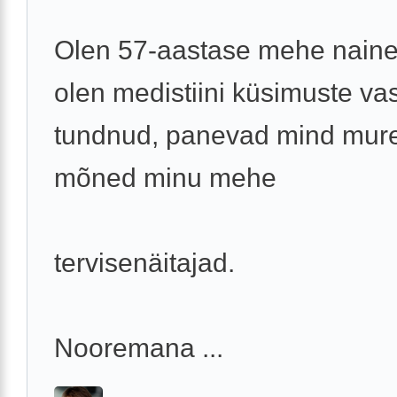
Olen 57-aastase mehe naine
olen medistiini küsimuste va
tundnud, panevad mind mur
mõned minu mehe
tervisenäitajad.
Nooremana ...