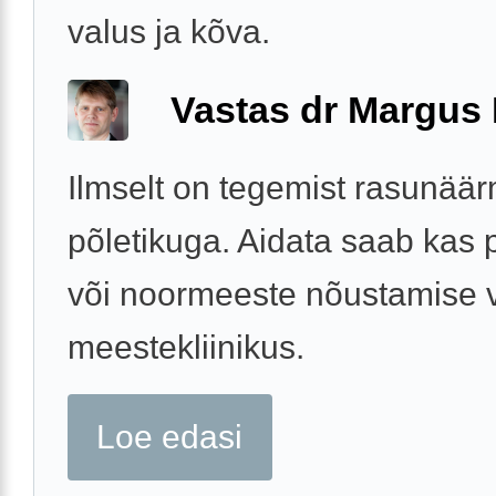
valus ja kõva.
Vastas dr Margus
Ilmselt on tegemist rasunää
põletikuga. Aidata saab kas 
või noormeeste nõustamise v
meestekliinikus.
Loe edasi