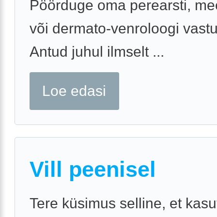
Pöörduge oma perearsti, mee
või dermato-venroloogi vastu
Antud juhul ilmselt ...
Loe edasi
Vill peenisel
Tere küsimus selline, et kasu