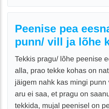
Peenise pea eesna
punn/ vill ja lõhe 
Tekkis pragu/ lõhe peenise 
alla, prao tekke kohas on na
jäigem nahk kas mingi punn võ
aru ei saa, et pragu on saan
tekkida, mujal peenisel on 