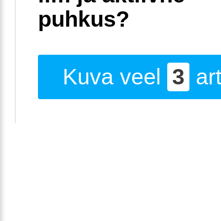
puhkus?
Kuva veel
3
art