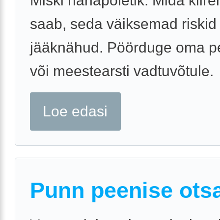
Miski nahapõletik. Mida kiire
saab, seda väiksemad riskid 
jääknähud. Pöörduge oma pe
või meestearsti vadtuvõtule.
Loe edasi
Punn peenise ots