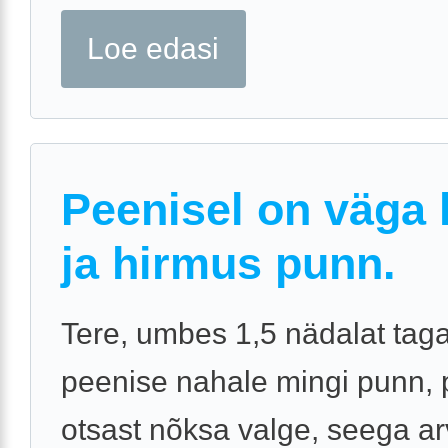
Loe edasi
Peenisel on väga 
ja hirmus punn.
Tere, umbes 1,5 nädalat tagas
peenise nahale mingi punn, p
otsast nõksa valge, seega ar