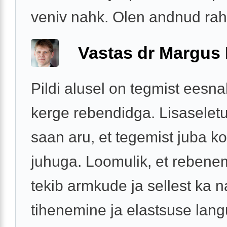
veniv nahk. Olen andnud rahu
Vastas dr Margus
Pildi alusel on tegmist eesn
kerge rebendidga. Lisaselet
saan aru, et tegemist juba k
juhuga. Loomulik, et rebenem
tekib armkude ja sellest ka 
tihenemine ja elastsuse langu