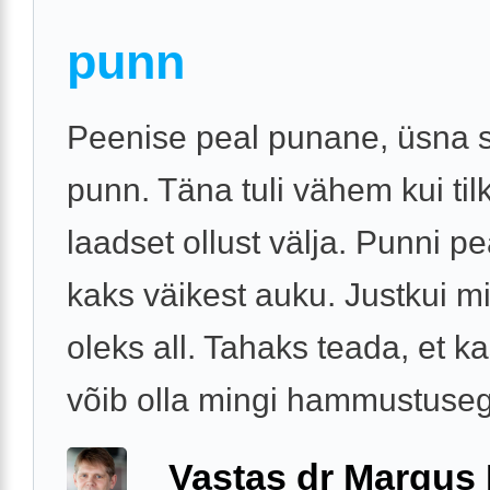
punn
Peenise peal punane, üsna 
punn. Täna tuli vähem kui ti
laadset ollust välja. Punni pe
kaks väikest auku. Justkui m
oleks all. Tahaks teada, et k
võib olla mingi hammustusega
Vastas dr Margus