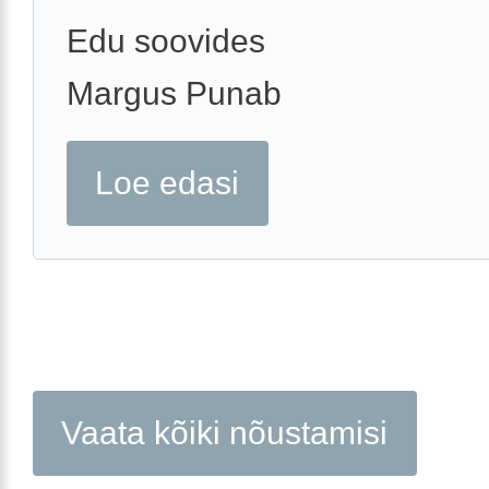
Edu soovides
Margus Punab
Loe edasi
Vaata kõiki nõustamisi