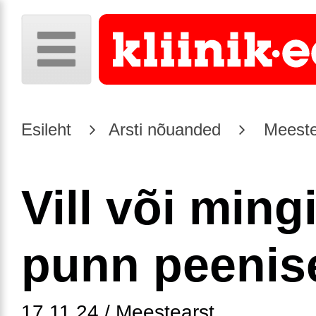
Esileht
Arsti nõuanded
Meeste
Vill või ming
punn peenis
17.11.24 / Meestearst