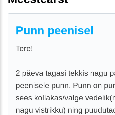
Punn peenisel
Tere!
2 päeva tagasi tekkis nagu 
peenisele punn. Punn on pu
sees kollakas/valge vedelik
nagu vistrikku) ning puudut