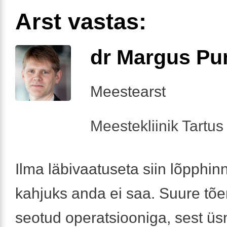
Arst vastas:
dr Margus Pu
Meestearst
Meestekliinik Tartus 
Ilma läbivaatuseta siin lõpphin
kahjuks anda ei saa. Suure t
seotud operatsiooniga, sest üsna