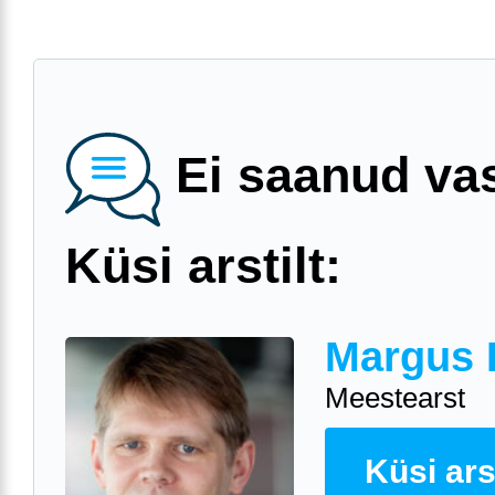
Ei saanud va
Küsi arstilt:
Margus 
Meestearst
Küsi arst