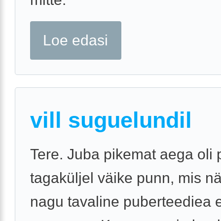
Loe edasi
vill suguelundil
Tere. Juba pikemat aega oli
tagaküljel väike punn, mis nä
nagu tavaline puberteediea 