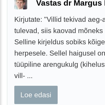
Vastas dr Margus
Kirjutate: "Villid tekivad aeg-a
tulevad, siis kaovad mõneks 
Selline kirjeldus sobiks kõig
herpesele. Sellel haigusel 
tüüpiline arengukulg (kihelu
vill- ...
Loe edasi