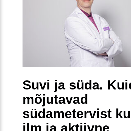
Suvi ja süda. Ku
mõjutavad
südametervist k
ilm ja aktiivne