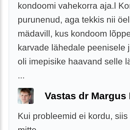
kondoomi vahekorra aja.l K
purunenud, aga tekkis nii öe
mädavill, kus kondoom lõpp
karvade lähedale peenisele 
oli imepisike haavand selle 
...
Vastas dr Margus
Kui probleemid ei kordu, siis
mitte.